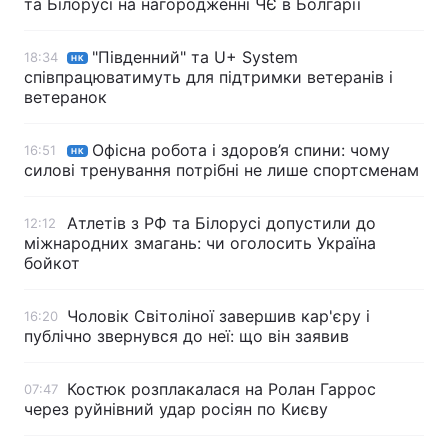
та Білорусі на нагородженні ЧЄ в Болгарії
"Південний" та U+ System
18:34
НК
співпрацюватимуть для підтримки ветеранів і
ветеранок
Офісна робота і здоров’я спини: чому
16:51
НК
силові тренування потрібні не лише спортсменам
Атлетів з РФ та Білорусі допустили до
12:12
міжнародних змагань: чи оголосить Україна
бойкот
Чоловік Світоліної завершив кар'єру і
16:20
публічно звернувся до неї: що він заявив
Костюк розплакалася на Ролан Гаррос
07:47
через руйнівний удар росіян по Києву