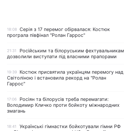
Серія з 17 перемог обірвалася: Костюк
18:08
програла півфінал "Ролан Гаррос"
Російським та білоруським фехтувальникам
21:31
дозволили виступати під власними прапорами
Костюк присвятила українцям перемогу над
19:39
Світоліною і встановила рекорд на "Ролан
Гаррос"
Росіян та білорусів треба перемагати:
17:06
Володимир Кличко проти бойкоту міжнародних
змагань
Українські гімнастки бойкотували гімни РФ
18:41