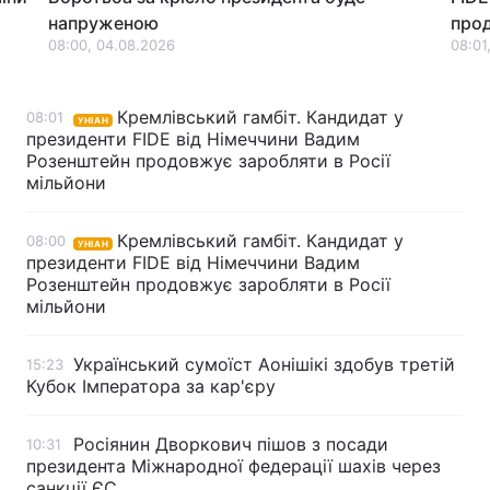
напруженою
прод
Тема оформлення
08:00, 04.08.2026
08:01
Кремлівський гамбіт. Кандидат у
08:01
УНІАН
президенти FIDE від Німеччини Вадим
Розенштейн продовжує заробляти в Росії
мільйони
Кремлівський гамбіт. Кандидат у
08:00
УНІАН
президенти FIDE від Німеччини Вадим
Розенштейн продовжує заробляти в Росії
мільйони
Український сумоїст Аонішікі здобув третій
15:23
Кубок Імператора за кар'єру
Росіянин Дворкович пішов з посади
10:31
президента Міжнародної федерації шахів через
санкції ЄС