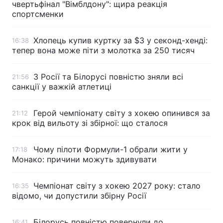
чвертьфінал "Вімблдону": щира реакція
спортсменки
Хлопець купив куртку за $3 у секонд-хенді:
16:38
тепер вона може піти з молотка за 250 тисяч
З Росії та Білорусі повністю зняли всі
21:56
санкції у важкій атлетиці
Герой чемпіонату світу з хокею опинився за
21:12
крок від вильоту зі збірної: що сталося
Чому пілоти Формули-1 обрали жити у
17:18
Монако: причини можуть здивувати
Чемпіонат світу з хокею 2027 року: стало
16:35
відомо, чи допустили збірну Росії
Білорусь повністю повернули до
16:41