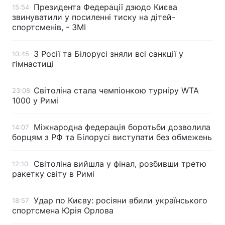
Президента Федерації дзюдо Києва
15:54
звинуватили у посиленні тиску на дітей-
спортсменів, - ЗМІ
З Росії та Білорусі зняли всі санкції у
10:45
гімнастиці
Світоліна стала чемпіонкою турніру WTA
23:08
1000 у Римі
Міжнародна федерація боротьби дозволила
14:07
борцям з РФ та Білорусі виступати без обмежень
Світоліна вийшла у фінал, розбивши третю
12:10
ракетку світу в Римі
Удар по Києву: росіяни вбили українського
18:57
спортсмена Юрія Орлова