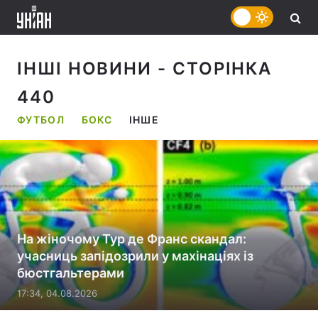
ІНШІ НОВИНИ
- СТОРІНКА
440
ФУТБОЛ
БОКС
ІНШЕ
На жіночому Тур де Франс скандал:
учасниць запідозрили у махінаціях із
бюстгальтерами
17:34, 04.08.2026