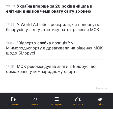
Україна вперше за 20 років вийшла в
23:51
елітний дивізіон чемпіонату світу з хокею
У World Athletics розкрили, чи повернуть
17:52
білорусів у легку атлетику на тлі рішення МОК
"Відверто слабка позиція": у
20:53
Мінмолодьспорту відреагували на рішення МОК
щодо Білорусі
МОК рекомендував зняти з Білорусі всі
17:18
обмеження у міжнародному спорті
Реклама
RU
МОВА
ГОЛОВНА
РОЗДІЛИ
ПОГОДА
ЛАЙТ