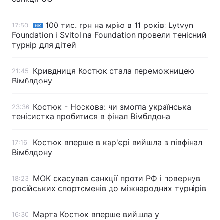
100 тис. грн на мрію в 11 років: Lytvyn
17:50
НК
Foundation і Svitolina Foundation провели тенісний
турнір для дітей
Кривдниця Костюк стала переможницею
21:45
Вімблдону
Костюк - Носкова: чи змогла українська
23:36
тенісистка пробитися в фінал Вімблдона
Костюк вперше в кар'єрі вийшла в півфінал
17:16
Вімблдону
МОК скасував санкції проти РФ і повернув
18:23
російських спортсменів до міжнародних турнірів
Марта Костюк вперше вийшла у
16:30