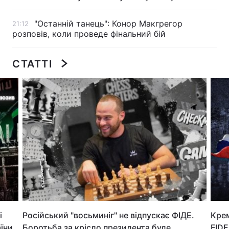
Лонгріди
"Останній танець": Конор Макгрегор
21:12
розповів, коли проведе фінальний бій
Відео з Youtube
Статті
СТАТТІ
Інтерв'ю
Думки
Архів
Вакансії
Контакти
Послуги
і
Російський "восьминіг" не відпускає ФІДЕ.
Крем
аїни
Боротьба за крісло президента буде
FIDE