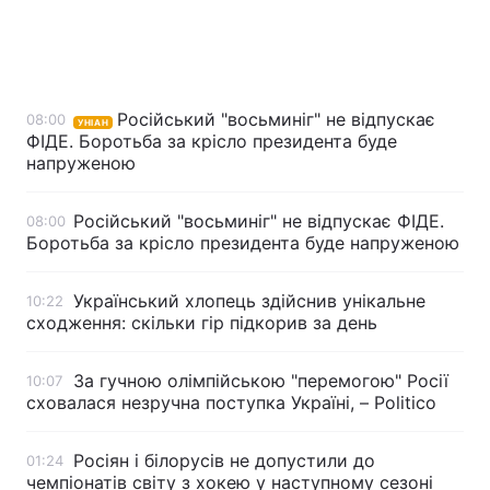
Головна
Війна
Російський "восьминіг" не відпускає
08:00
УНІАН
ФІДЕ. Боротьба за крісло президента буде
Україна
Політика
напруженою
Економіка
Світ
Російський "восьминіг" не відпускає ФІДЕ.
08:00
Спорт
Наука
Боротьба за крісло президента буде напруженою
Техно і зв'язок
Лайт
Український хлопець здійснив унікальне
10:22
сходження: скільки гір підкорив за день
Зброя
Інциденти
За гучною олімпійською "перемогою" Росії
10:07
Здоров'я
Туризм
сховалася незручна поступка Україні, – Politico
Цікавинки
Погода
Росіян і білорусів не допустили до
01:24
Екологія
Регіони
чемпіонатів світу з хокею у наступному сезоні