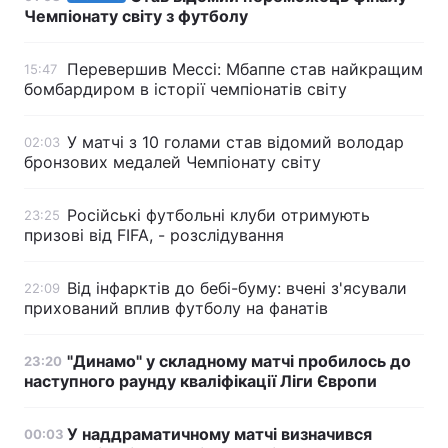
Чемпіонату світу з футболу
Перевершив Мессі: Мбаппе став найкращим
15:47
бомбардиром в історії чемпіонатів світу
У матчі з 10 голами став відомий володар
02:03
бронзових медалей Чемпіонату світу
Російські футбольні клуби отримують
23:25
призові від FIFA, - розслідування
Від інфарктів до бебі-буму: вчені з'ясували
22:09
прихований вплив футболу на фанатів
"Динамо" у складному матчі пробилось до
23:20
наступного раунду кваліфікації Ліги Європи
У наддраматичному матчі визначився
00:03