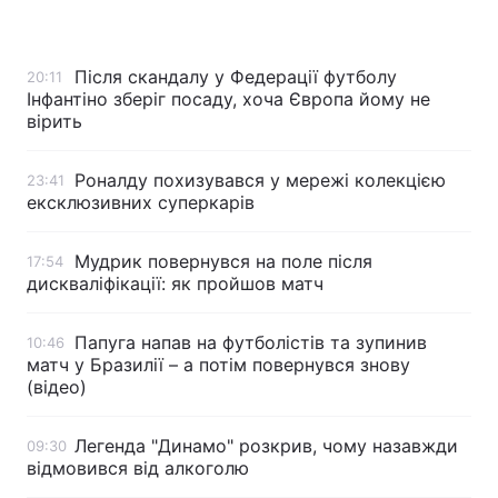
Після скандалу у Федерації футболу
20:11
Головна
Війна
Інфантіно зберіг посаду, хоча Європа йому не
вірить
Україна
Політика
Роналду похизувався у мережі колекцією
23:41
Економіка
Світ
ексклюзивних суперкарів
Спорт
Наука
Мудрик повернувся на поле після
17:54
дискваліфікації: як пройшов матч
Техно і зв'язок
Лайт
Зброя
Інциденти
Папуга напав на футболістів та зупинив
10:46
матч у Бразилії – а потім повернувся знову
(відео)
Здоров'я
Туризм
Цікавинки
Погода
Легенда "Динамо" розкрив, чому назавжди
09:30
відмовився від алкоголю
Екологія
Регіони