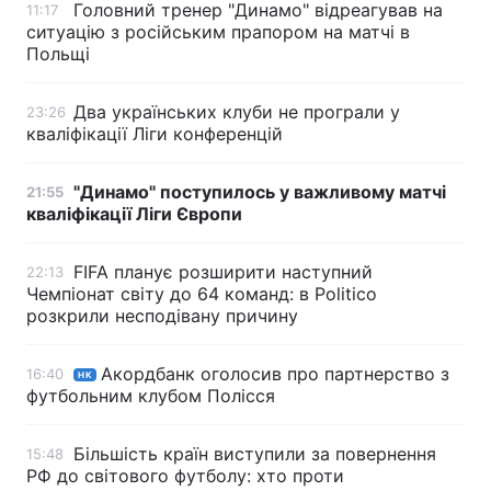
Головний тренер "Динамо" відреагував на
11:17
ситуацію з російським прапором на матчі в
Польщі
Два українських клуби не програли у
23:26
кваліфікації Ліги конференцій
"Динамо" поступилось у важливому матчі
21:55
кваліфікації Ліги Європи
FIFA планує розширити наступний
22:13
Чемпіонат світу до 64 команд: в Politico
розкрили несподівану причину
Акордбанк оголосив про партнерство з
16:40
НК
футбольним клубом Полісся
Більшість країн виступили за повернення
15:48
РФ до світового футболу: хто проти