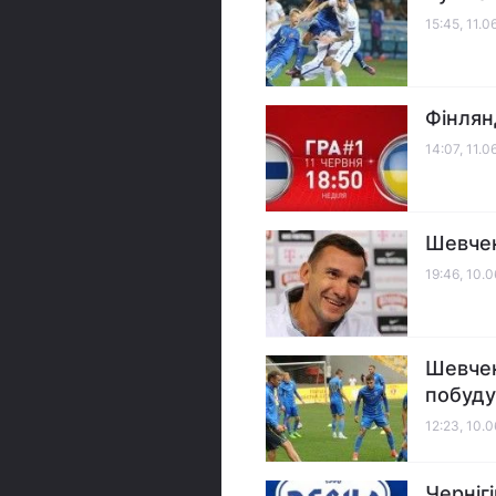
15:45, 11.0
Фінлянд
14:07, 11.0
Шевчен
19:46, 10.
Шевчен
побуду
12:23, 10.
Черніг