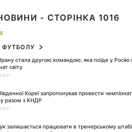
 НОВИНИ
- СТОРІНКА 1016
ШЕ
 ФУТБОЛУ
 Ірану стала другою командою, яка поїде у Росію 
нат світу
06.2017
Південної Кореї запропонував провести чемпіонат 
у разом з КНДР
06.2017
к залишається працювати в тренерському штабі