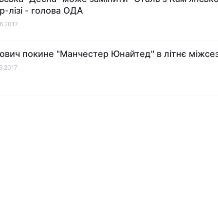
р-лізі - голова ОДА
06.2017
мович покине "Манчестер Юнайтед" в літнє міжсе
06.2017