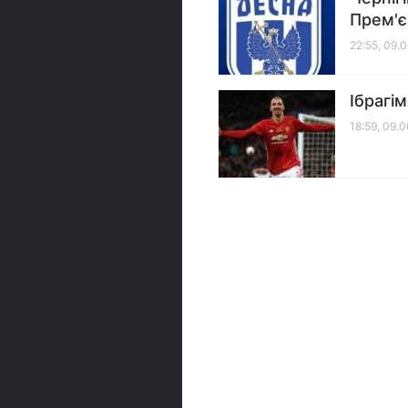
Прем'є
22:55, 09.
Ібрагі
18:59, 09.