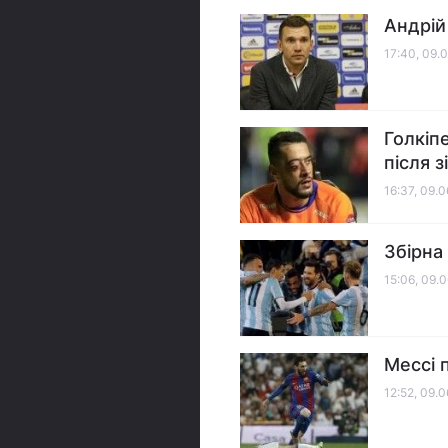
Андрій
17:40, 09.
Голкіп
після 
16:37, 09.
Збірна
15:06, 09.
Мессі п
12:52, 09.