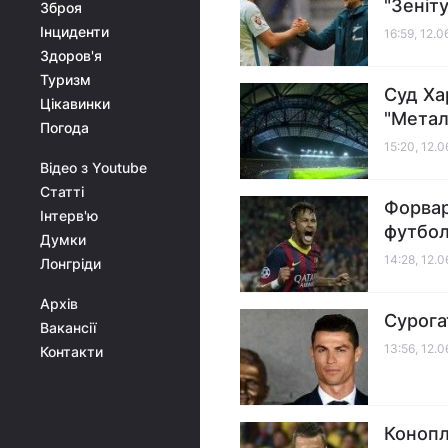
"Зеніт
Зброя
Інциденти
16:59, 12.0
Здоров'я
Туризм
Суд Ха
Цікавинки
"Метал
Погода
15:20, 12.
Відео з Youtube
Статті
Форвар
Інтерв'ю
футболі
Думки
14:28, 12.
Лонгріди
Архів
Сурога
Вакансії
13:56, 12.
Контакти
Конопл