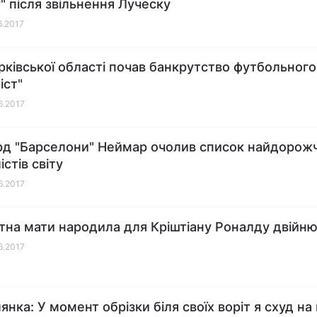
у" після звільнення Луческу
6.2017
рківської області почав банкрутство футбольного
іст"
06.2017
д "Барселони" Неймар очолив список найдорож
стів світу
06.2017
тна мати народила для Кріштіану Роналду двійню
06.2017
янка: У момент обрізки біля своїх воріт я схуд на