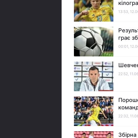
кілогр
13:53, 12.
Резуль
грає з
00:01, 12.
Шевчен
22:52, 11.0
Пороше
команд
22:32, 11.0
Збірна