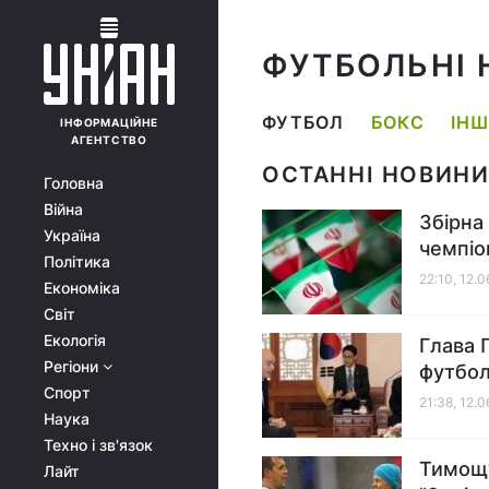
ФУТБОЛЬНІ
ФУТБОЛ
БОКС
ІН
ІНФОРМАЦІЙНЕ
АГЕНТСТВО
ОСТАННІ НОВИНИ
Головна
Війна
Збірна
Україна
чемпіо
Політика
22:10, 12.
Економіка
Світ
Екологія
Глава 
Регіони
футбол
Спорт
21:38, 12.
Наука
Техно і зв'язок
Тимощу
Лайт