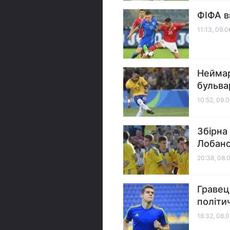
ФІФА в
11:13, 09.
Неймар
бульва
10:52, 09.
Збірна
Лобано
20:38, 08.
Гравец
політи
18:32, 08.