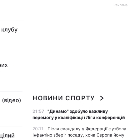
Реклама
 клубу
чих
НОВИНИ СПОРТУ
 (відео)
21:57
"Динамо" здобуло важливу
перемогу у кваліфікації Ліги конференцій
20:11
Після скандалу у Федерації футболу
 цілий
Інфантіно зберіг посаду, хоча Європа йому