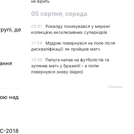
не вірить
05 серпня, середа
23:41
Роналду похизувався у мережі
рупі, де
колекцією ексклюзивних суперкарів
17:54
Мудрик повернувся на поле після
дискваліфікації: як пройшов матч
10:46
Папуга напав на футболістів та
вання
зупинив матч у Бразилії – а потім
повернувся знову (відео)
Реклама
гою над
ЧС-2018