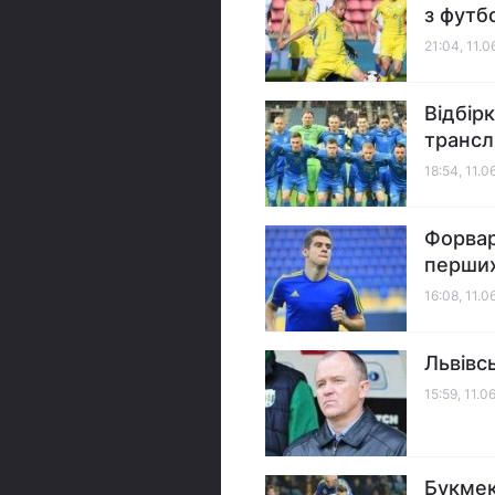
з футб
21:04, 11.0
Відбір
трансл
18:54, 11.0
Форвар
перших
16:08, 11.0
Львівс
15:59, 11.0
Букмек