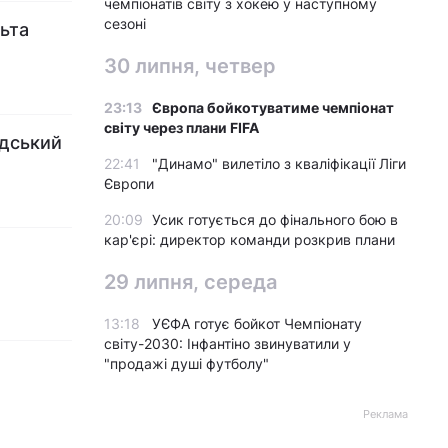
чемпіонатів світу з хокею у наступному
сезоні
льта
30 липня, четвер
23:13
Європа бойкотуватиме чемпіонат
світу через плани FIFA
удський
22:41
"Динамо" вилетіло з кваліфікації Ліги
Європи
20:09
Усик готується до фінального бою в
кар'єрі: директор команди розкрив плани
29 липня, середа
13:18
УЄФА готує бойкот Чемпіонату
світу-2030: Інфантіно звинуватили у
"продажі душі футболу"
Реклама