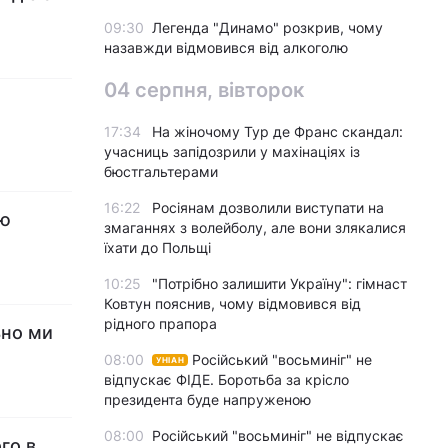
09:30
Легенда "Динамо" розкрив, чому
назавжди відмовився від алкоголю
04 серпня, вівторок
17:34
На жіночому Тур де Франс скандал:
учасниць запідозрили у махінаціях із
бюстгальтерами
16:22
Росіянам дозволили виступати на
ію
змаганнях з волейболу, але вони злякалися
їхати до Польщі
10:25
"Потрібно залишити Україну": гімнаст
Ковтун пояснив, чому відмовився від
рідного прапора
ьно ми
08:00
Російський "восьминіг" не
УНІАН
відпускає ФІДЕ. Боротьба за крісло
президента буде напруженою
08:00
Російський "восьминіг" не відпускає
го в