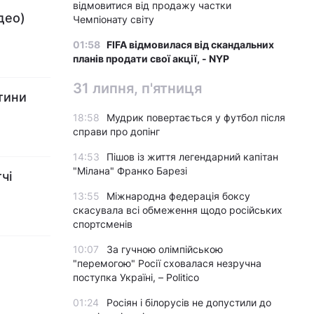
відмовитися від продажу частки
део)
Чемпіонату світу
01:58
FIFA відмовилася від скандальних
планів продати свої акції, - NYP
31 липня, п'ятниця
тини
18:58
Мудрик повертається у футбол після
справи про допінг
14:53
Пішов із життя легендарний капітан
"Мілана" Франко Барезі
чі
13:55
Міжнародна федерація боксу
скасувала всі обмеження щодо російських
спортсменів
10:07
За гучною олімпійською
"перемогою" Росії сховалася незручна
поступка Україні, – Politico
01:24
Росіян і білорусів не допустили до