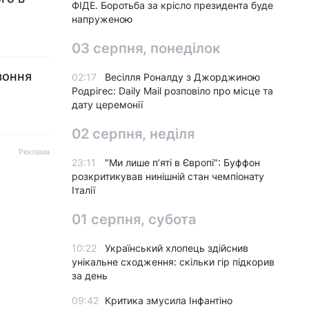
ФІДЕ. Боротьба за крісло президента буде
напруженою
03 серпня, понеділок
зоння
02:17
Весілля Роналду з Джорджиною
Родрігес: Daily Mail розповіло про місце та
дату церемонії
02 серпня, неділя
Реклама
23:11
"Ми лише п’яті в Європі": Буффон
розкритикував нинішній стан чемпіонату
Італії
01 серпня, субота
10:22
Український хлопець здійснив
унікальне сходження: скільки гір підкорив
за день
09:42
Критика змусила Інфантіно