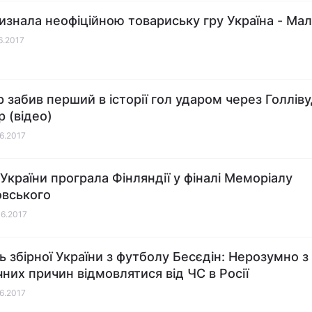
изнала неофіційною товариську гру Україна - Ма
06.2017
 забив перший в історії гол ударом через Голлів
р (відео)
06.2017
 України програла Фінляндії у фіналі Меморіалу
вського
06.2017
ь збірної України з футболу Бесєдін: Нерозумно з
чних причин відмовлятися від ЧС в Росії
06.2017