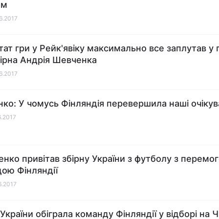
ам
06.2017
тат гри у Рейк'явіку максимально все заплутав у г
бірна Андрія Шевченка
06.2017
ко: У чомусь Фінляндія перевершила наші очіку
6.2017
нко привітав збірну України з футболу з перемо
ою Фінляндії
6.2017
 України обіграла команду Фінляндії у відборі на 