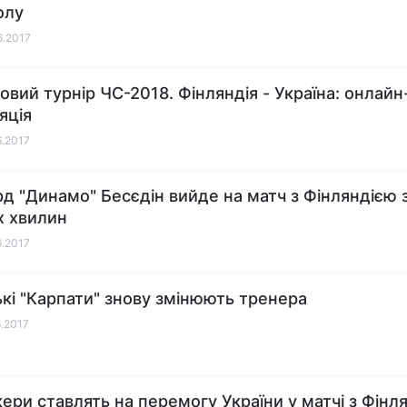
олу
6.2017
ковий турнір ЧС-2018. Фінляндія - Україна: онлайн
яція
6.2017
д "Динамо" Бесєдін вийде на матч з Фінляндією 
 хвилин
6.2017
ькі "Карпати" знову змінюють тренера
6.2017
ери ставлять на перемогу України у матчі з Фінл