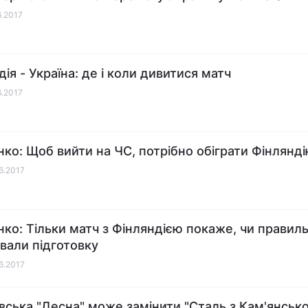
6.2017
ія - Україна: де і коли дивитися матч
6.2017
ко: Щоб вийти на ЧС, потрібно обіграти Фінлянд
06.2017
ко: Тільки матч з Фінляндією покаже, чи правил
вали підготовку
06.2017
івська "Десна" може замінити "Сталь з Кам'янсько