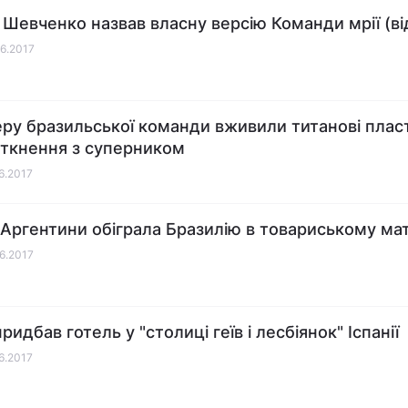
 Шевченко назвав власну версію Команди мрії (ві
06.2017
еру бразильської команди вживили титанові плас
зіткнення з суперником
06.2017
 Аргентини обіграла Бразилію в товариському мат
06.2017
ридбав готель у "столиці геїв і лесбіянок" Іспанії
06.2017