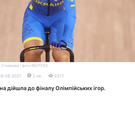
Війна
 Старікова / фото REUTERS
09.08.2021
2 хв.
2317
Політика
на дійшла до фіналу Олімпійських ігор.
Світ