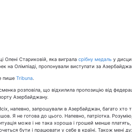
Львів
Харків
ці Олені Стариковій, яка виграла
срібну медаль
у дисцип
Наука
ек на Олімпіаді, пропонували виступати за Азербайджа
Лайт
е пише
Tribuna
.
менка розповіла, що відхилила пропозицію від федерац
Інциденти
порту Азербайджану.
Туризм
Всіх, напевно, запрошували в Азербайджан, багато хто 
ішов. Я не готова до цього. Напевно, патріотка. Розумію
итуація може і не така хороша і грошей менше платять,
Погода
очеться бути і працювати у себе в країні. Також мені д