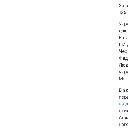
За 
125 
Укр
дзю
Кос
(на 
Чер
Фед
Люд
укр
Маг
В а
пер
на 
сти
Анж
наг