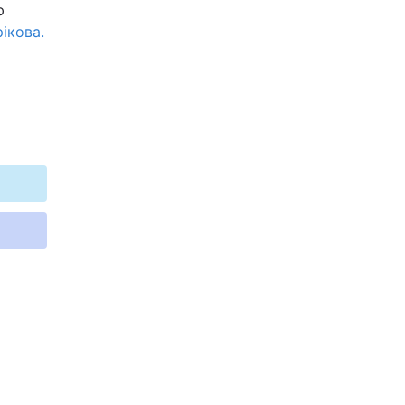
ю
ікова.