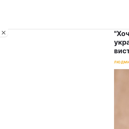
Новини
"Хоч
укр
вис
ЛЮДМИ