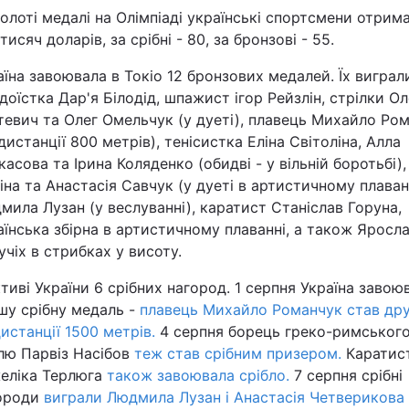
золоті медалі на Олімпіаді українські спортсмени отрим
тисяч доларів, за срібні - 80, за бронзові - 55.
аїна завоювала в Токіо 12 бронзових медалей. Їх виграл
доїстка Дар'я Білодід, шпажист ігор Рейзлін, стрілки О
тевич та Олег Омельчук (у дуеті), плавець Михайло Ро
дистанції 800 метрів), тенісистка Еліна Світоліна, Алла
касова та Ірина Коляденко (обидві - у вільній боротьбі)
іна та Анастасія Савчук (у дуеті в артистичному плаванн
мила Лузан (у веслуванні), каратист Станіслав Горуна,
аїнська збірна в артистичному плаванні, а також Яросл
учіх в стрибках у висоту.
ктиві України 6 срібних нагород. 1 серпня Україна завою
шу срібну медаль -
плавець Михайло Романчук став др
дистанції 1500 метрів.
4 серпня борець греко-римськог
лю Парвіз Насібов
теж став срібним призером.
Каратис
еліка Терлюга
також завоювала срібло.
7 серпня срібні
ороди
виграли Людмила Лузан і Анастасія Четверикова 