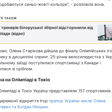
одобаються синьо-жовті кольори", - розповіла вона.
Статті
ТЕ ТАКОЖ
Думки
 тренерів білоруської збірної відсторонили від
Вакансії
піади (відео)
омо, Олена Старікова дійшла до фіналу Олімпійських іго
еку в дисципліні спринт. 25-річна велосипедистка з Укр
льному заїзді поступилася спортсменці з Канади і
лася зі сріблом.
Фотобанк
на на Олімпіаді в Токіо
Пресцентр
Олімпіаді в Токіо Україну представляли 157 спортсменів
церемонії відкриття Ігор
прапор України несли Олена
тевич та Богдан Нікішин.