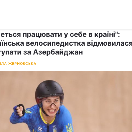
›
›
Спорт
Олімпіада
еться працювати у себе в країні":
аїнська велосипедистка відмовилас
тупати за Азербайджан
ЛА ЖЕРНОВСЬКА