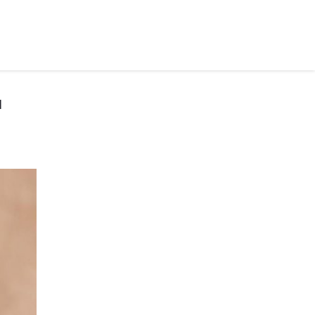
рус ›
я