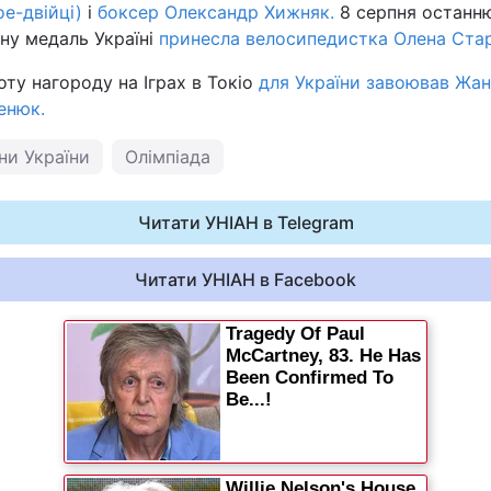
ое-двійці)
і
боксер Олександр Хижняк.
8 серпня останн
бну медаль Україні
принесла велосипедистка Олена Стар
оту нагороду на Іграх в Токіо
для України завоював Жан
енюк.
ни України
Олімпіада
Читати УНІАН в Telegram
Читати УНІАН в Facebook