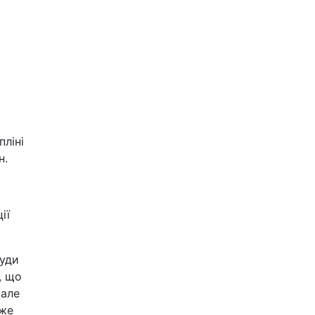
ліні
н.
ії
туди
, що
 але
уже