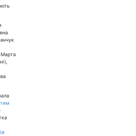
ають
и
лена
манчук
, Марта
і),
ава
вала
угим
о
тка
(в