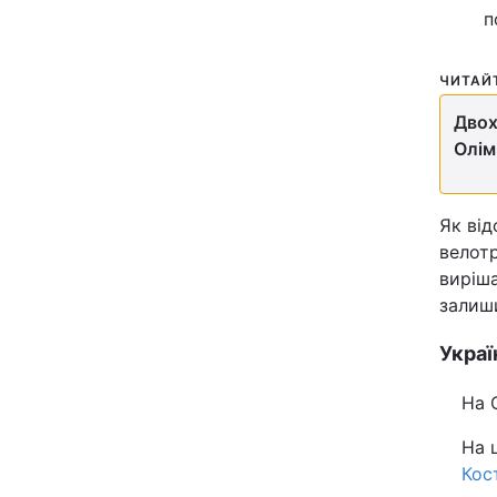
п
Відео з Youtube
ЧИТАЙ
Інтерв'ю
Двох
Архів
Олім
Контакти
Як від
велотр
ПОСЛУГИ
виріша
залиши
Реклама на сайті
Украї
Моніторинг
На 
На 
Кос