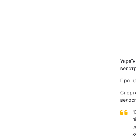
Київ
Дніпро
Одеса
Україн
Спорт
велотр
Техно і зв'язок
Про ц
Спортс
Зброя
велос
Здоров'я
"
п
с
Цікавинки
х