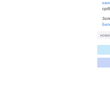
кан
срі
Зол
Бел
нови