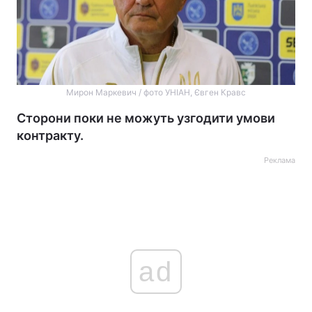
Мирон Маркевич / фото УНІАН, Євген Кравс
Сторони поки не можуть узгодити умови
контракту.
Реклама
ad