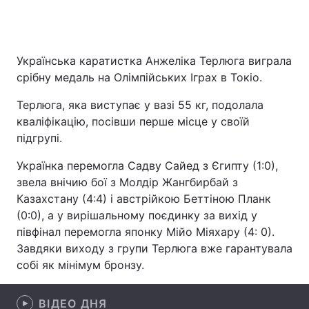
Головна
Війна
Українська каратистка Анжеліка Терлюга виграла
срібну медаль на Олімпійських Іграх в Токіо.
Україна
Політика
Терлюга, яка виступає у вазі 55 кг, подолала
Економіка
Світ
кваліфікацію, посівши перше місце у своїй
підгрупі.
Спорт
Наука
Українка перемогла Садву Сайед з Єгипту (1:0),
Техно і зв'язок
Лайт
звела внічию бої з Молдір Жангбирбай з
Казахстану (4:4) і австрійкою Беттіною Планк
Зброя
Інциденти
(0:0), а у вирішальному поєдинку за вихід у
півфінал перемогла японку Мійо Міяхару (4: 0).
Здоров'я
Туризм
Завдяки виходу з групи Терлюга вже гарантувала
собі як мінімум бронзу.
Цікавинки
Погода
Екологія
Регіони
ВІДЕО ДНЯ