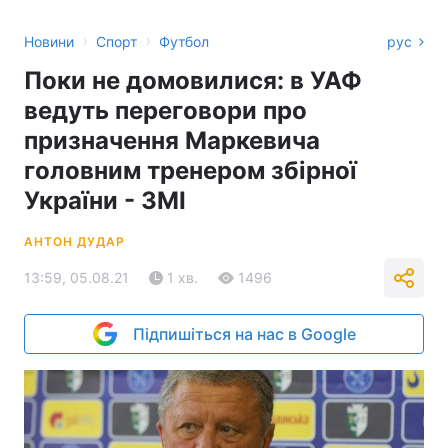
›
›
Новини
Спорт
Футбол
рус
Поки не домовилися: в УАФ
ведуть переговори про
призначення Маркевича
головним тренером збірної
України - ЗМІ
АНТОН ДУДАР
13:59, 05.08.21
1 хв.
1496
Підпишіться на нас в Google