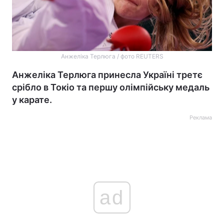
Анжеліка Терлюга / фото REUTERS
Анжеліка Терлюга принесла Україні третє
срібло в Токіо та першу олімпійську медаль
у карате.
Реклама
ad