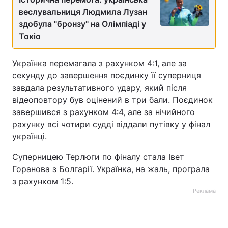
веслувальниця Людмила Лузан
Тема оформлення
здобула "бронзу" на Олімпіаді у
Токіо
Українка перемагала з рахунком 4:1, але за
секунду до завершення поєдинку її суперниця
завдала результативного удару, який після
відеоповтору був оцінений в три бали. Поєдинок
завершився з рахунком 4:4, але за нічийного
рахунку всі чотири судді віддали путівку у фінал
українці.
Суперницею Терлюги по фіналу стала Івет
Горанова з Болгарії. Українка, на жаль, програла
з рахунком 1:5.
Реклама