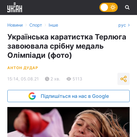
›
›
Новини
Спорт
Інше
рус
Українська каратистка Терлюга
завоювала срібну медаль
Олімпіади (фото)
АНТОН ДУДАР
15:14, 05.08.21
2 хв.
5113
Підпишіться на нас в Google