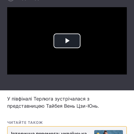
Лонгріди
Відео з Youtube
Статті
Інтерв'ю
Думки
Play
Архів
Вакансії
Video
Контакти
Послуги
У півфіналі Терлюга зустрічалася з
представницею Тайбея Вень Цзи-Юнь.
ЧИТАЙТЕ ТАКОЖ
Історична перемога: українська