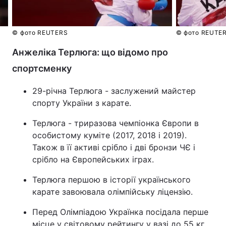
© фото REUTERS
© фото REUTE
Анжеліка Терлюга: що відомо про
спортсменку
29-річна Терлюга - заслужений майстер
спорту України з карате.
Терлюга - триразова чемпіонка Європи в
особистому куміте (2017, 2018 і 2019).
Також в її активі срібло і дві бронзи ЧЄ і
срібло на Європейських іграх.
Терлюга першою в історії українського
карате завоювала олімпійську ліцензію.
Перед Олімпіадою Українка посідала перше
місце у світовому рейтингу у вазі до 55 кг.