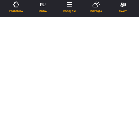
RU
12:47, 05.08.21
1 хв.
1351
МОВА
ГОЛОВНА
РОЗДІЛИ
ПОГОДА
ЛАЙТ
Підпишіться на нас в Google
Гравці Колоса / фото ФК Колос
Український клуб стартує в новому турнірі
УЄФА.
Реклама