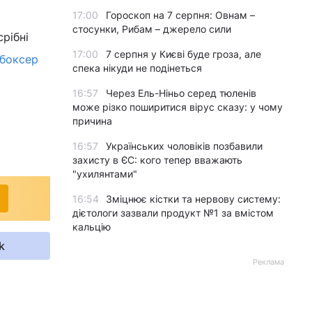
17:00
Гороскоп на 7 серпня: Овнам –
стосунки, Рибам – джерело сили
срібні
17:00
7 серпня у Києві буде гроза, але
боксер
спека нікуди не подінеться
16:57
Через Ель-Ніньо серед тюленів
може різко поширитися вірус сказу: у чому
причина
16:57
Українських чоловіків позбавили
захисту в ЄС: кого тепер вважають
"ухилянтами"
16:54
Зміцнює кістки та нервову систему:
дієтологи зазвали продукт №1 за вмістом
кальцію
k
Реклама