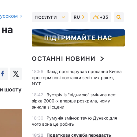
русском
RU
+35
ПОСЛУГИ
 на
ПІДТРИМАЙТЕ НАС
ОСТАННІ НОВИНИ
18:56
Захід проігнорував прохання Києва
про термінові поставки зенітних ракет, -
NYT
ни шосту
18:42
Зустріч із "відьмою" змінила все:
зірка 2000-х вперше розкрила, чому
зникла зі сцени
18:30
Румунія змінює течію Дунаю: для
чого вона це робить
18:22
Податкова служба передасть