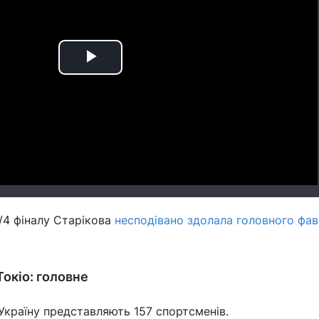
Play
Video
1/4 фіналу Старікова
несподівано здолала головного фа
Токіо: головне
 Україну представляють 157 спортсменів.