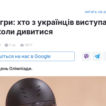
читать на 
ігри: хто з українців виступ
 коли дивитися
1
2 хв.
3817
іться на нас в Google
день Олімпіади.