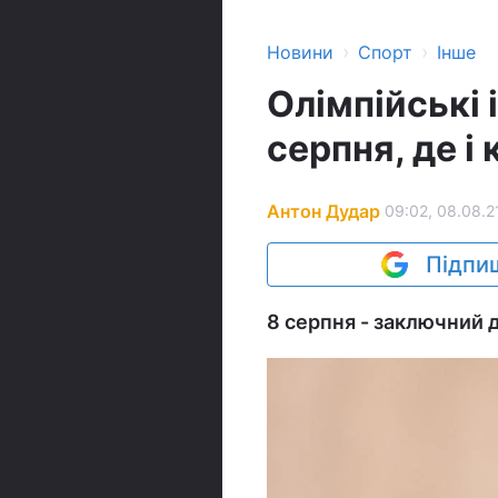
›
›
Новини
Спорт
Інше
Олімпійські 
серпня, де і
Антон Дудар
09:02, 08.08.2
Підпиш
8 серпня - заключний 