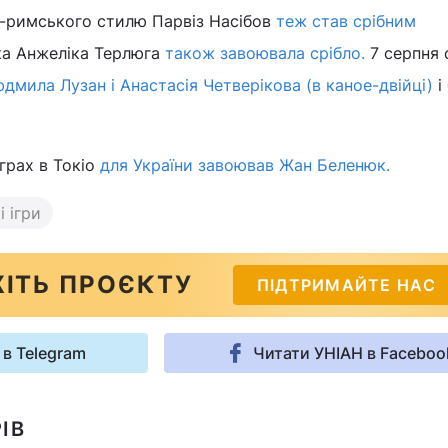
о-римського стилю Парвіз Насібов
теж став срібним
а Анжеліка Терлюга
також завоювала срібло.
7 серпня 
дмила Лузан і Анастасія Четверікова (в каное-двійці)
і
грах в Токіо
для України завоював Жан Беленюк.
і ігри
ІТЬ ПРОЄКТУ
ПІДТРИМАЙТЕ НАС
 в Telegram
Читати УНІАН в Faceboo
ІВ