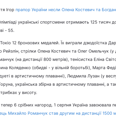
ття Ігор
прапор України несли Олена Костевич та Богдан
Олімпіаді українські спортсмени отримають 125 тисяч до
ві - 55.
Токіо 12 бронзових медалей. Їх виграли дзюдоїстка Дар
р Рейзлін, стрілки Олена Костевич та Олег Омельчук (у д
нчук (на дистанції 800 метрів), тенісистка Еліна Світо
ина Коляденко (обидві - у вільній боротьбі), Марта Феді
дуеті в артистичному плаванні), Людмила Лузан (у веслу
оруна, українська збірна в артистичному плаванні, а т
стрибках у висоту.
 тепер 6 срібних нагород. 1 серпня Україна завоювала 
ець Михайло Романчук став другим на дистанції 1500 м