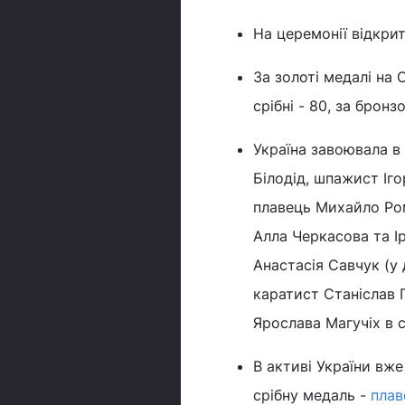
На церемонії відкри
За золоті медалі на 
срібні - 80, за бронзо
Україна завоювала в 
Білодід, шпажист Іго
плавець Михайло Рома
Алла Черкасова та Ір
Анастасія Савчук (у 
каратист Станіслав Г
Ярослава Магучіх в 
В активі України вже
срібну медаль -
плав