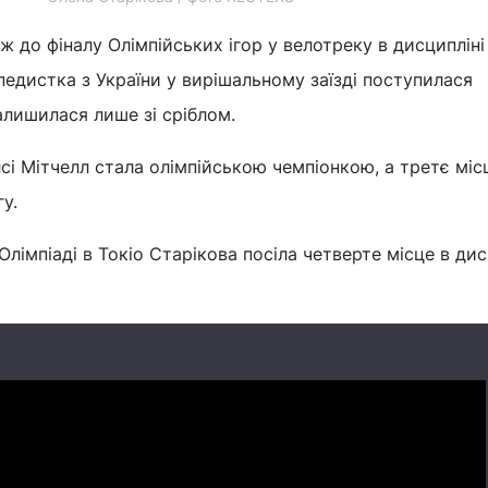
ж до фіналу Олімпійських ігор у велотреку в дисципліні
педистка з України у вирішальному заїзді поступилася
алишилася лише зі сріблом.
і Мітчелл стала олімпійською чемпіонкою, а третє міс
у.
лімпіаді в Токіо Старікова посіла четверте місце в дис