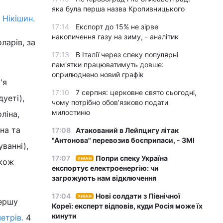
яка була перша назва Кропивницького
 Нікішин.
17:14
Експорт до 15% не зірве
накопичення газу на зиму, - аналітик
ларів, за
17:13
В Італії через спеку популярні
пам'ятки працюватимуть довше:
оприлюднено новий графік
'я
17:10
7 серпня: церковне свято сьогодні,
уеті),
чому потрібно обов’язково подати
милостиню
ліна,
на та
17:08
Атакований в Лейпцигу літак
"Антонова" перевозив боєприпаси, - ЗМІ
ванні),
17:07
Попри спеку Україна
УНІАН
акож
експортує електроенергію: чи
загрожують нам відключення
17:04
Нові солдати з Північної
УНІАН
першу
Кореї: експерт відповів, куди Росія може їх
кинути
етрів.
4