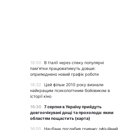
16:50
В Італії через спеку популярні
пам'ятки працюватимуть довше:
оприлюднено новий графік роботи
16:32
Цей фільм 2010 року визнали
найкращим психологічним бойовиком в
історії кіно
16:30
7 серпня в Україну прийдуть
довгоочікувані дощі та прохолода: яким
областям пощастить (карта)
16:00
Нацбанк послабив гривню: офіційний