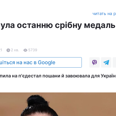
читать на 
була останню срібну медаль
21
2 хв.
5739
іться на нас в Google
пила на п'єдестал пошани й завоювала для Украї