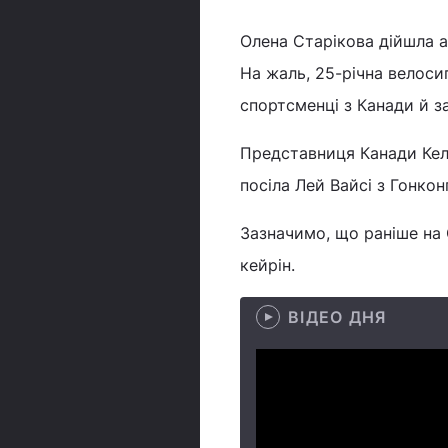
Олена Старікова дійшла а
На жаль, 25-річна велоси
спортсменці з Канади й з
Представниця Канади Келс
посіла Лей Вайсі з Гонконг
Зазначимо, що раніше на О
кейрін.
ВІДЕО ДНЯ