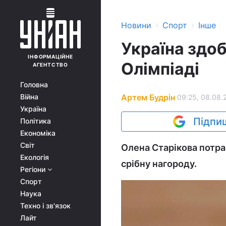
›
›
Новини
Спорт
Інше
Україна здо
ІНФОРМАЦІЙНЕ
Олімпіаді
АГЕНТСТВО
Головна
Артем Будрін
Війна
09:25, 08.08.
Україна
Підпиш
Політика
Економіка
Світ
Олена Старікова потра
Екологія
срібну нагороду.
Регіони
Спорт
Наука
Техно і зв'язок
Лайт