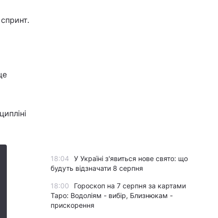
 спринт.
це
ципліні
18:04
У Україні з'явиться нове свято: що
будуть відзначати 8 серпня
18:00
Гороскоп на 7 серпня за картами
Таро: Водоліям - вибір, Близнюкам -
прискорення