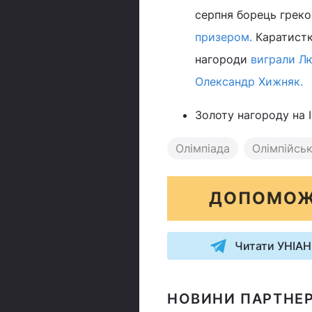
серпня борець грек
призером.
Каратистк
нагороди
виграли Лю
Олександр Хижняк.
Золоту нагороду на І
Олімпіада
Олімпійськ
ДОПОМОЖ
Читати УНІАН
НОВИНИ ПАРТНЕР