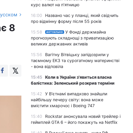
курс валют на п’ятницю
русском
16:00
Названо час у планці, який свідчить
про відмінну форму після 55 років
ає 8
15:58
У Фонді держмайна
АКТУАЛЬНО
прогнозують складнощі з приватизацією
великих державних активів
15:56
Вагітну Вітвіцьку запідозрили у
таємному ЕКЗ та сурогатному материнстві
- вона відповіла
15:45
Коли в України з'явиться власна
балістика: Зеленський розкрив терміни
15:42
У Вʼєтнамі випадково знайшли
найбільшу печеру світу: вона може
вмістити хмарочос і Boeing 747
15:40
Rockstar анонсувала новий трейлер і
геймплей GTA 6 – його покажуть на Netflix
15:40
В Румунії вже знають, куди РФ