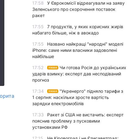
17:58
У Єврокомісії відреагували на заяву
Зеленського про скорочення поставок
ракет
17:55
7 продуктів, у яких корисних жирів
набагато більше, ніж в авокадо
17:55
Названо найкращі "народні" моделі
iPhone: саме ними власники задоволені
найбільше
17:52
Чи готова Росія до українських
УНІАН
ударів взимку: експерт дав несподіваний
прогноз
17:34
"Укренерго" підняло тарифи з
УНІАН
ворита
1 серпня: наскільки зросте вартість
зарядки електромобілів
17:33
Ракет зі США не вистачить: експерт
пояснив проблему з пусковими
установками РФ
17:15
Не Кіровоград і не Єлисаветград: