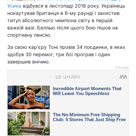
Усика
відбувся в листопаді 2018 року. Українець
нокаутував британця в 8-му раунді і захистив
титул абсолютного чемпіона світу в першій
важкій вазі. Беллью після цього бою пішов на
спортивну пенсію.
За свою кар'єру Тоні провів 34 поєдинки, в яких
здобув 30 перемог, три бої програв і один
завершив внічию.
Реклама