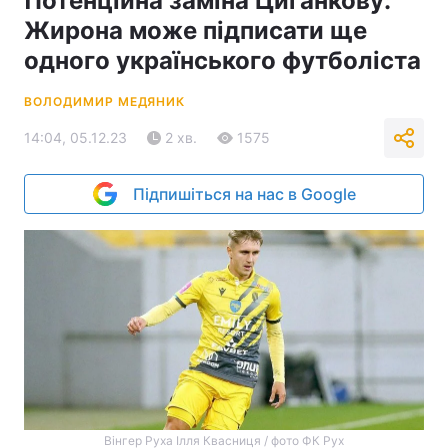
Потенційна заміна Циганкову:
Жирона може підписати ще
одного українського футболіста
ВОЛОДИМИР МЕДЯНИК
14:04, 05.12.23
2 хв.
1575
Підпишіться на нас в Google
Вінгер Руха Ілля Квасниця / фото ФК Рух