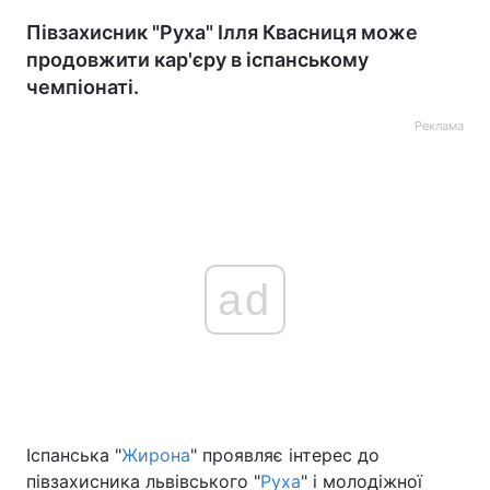
Півзахисник "Руха" Ілля Квасниця може
продовжити кар'єру в іспанському
чемпіонаті.
Реклама
ad
Іспанська "
Жирона
" проявляє інтерес до
півзахисника львівського "
Руха
" і молодіжної