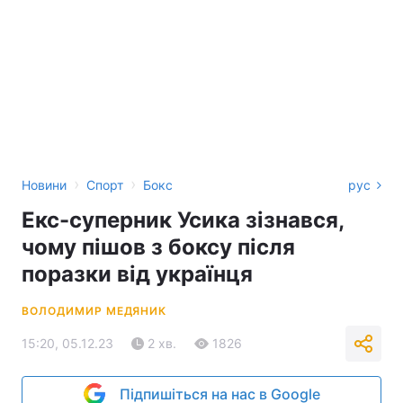
›
›
Новини
Спорт
Бокс
рус
Екс-суперник Усика зізнався,
чому пішов з боксу після
поразки від українця
ВОЛОДИМИР МЕДЯНИК
15:20, 05.12.23
2 хв.
1826
Підпишіться на нас в Google