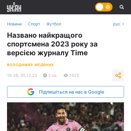
›
›
Новини
Спорт
Футбол
рус
Названо найкращого
спортсмена 2023 року за
версією журналу Time
ВОЛОДИМИР МЕДЯНИК
19:38, 05.12.23
2 хв.
1923
Підпишіться на нас в Google