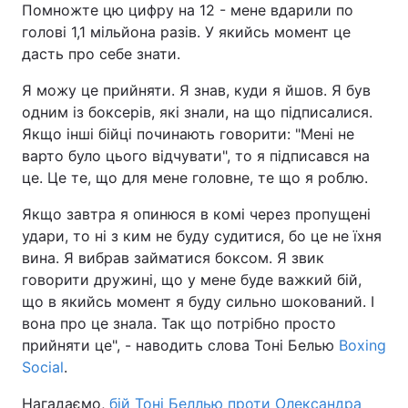
Помножте цю цифру на 12 - мене вдарили по
голові 1,1 мільйона разів. У якийсь момент це
дасть про себе знати.
Я можу це прийняти. Я знав, куди я йшов. Я був
одним із боксерів, які знали, на що підписалися.
Якщо інші бійці починають говорити: "Мені не
варто було цього відчувати", то я підписався на
це. Це те, що для мене головне, те що я роблю.
Якщо завтра я опинюся в комі через пропущені
удари, то ні з ким не буду судитися, бо це не їхня
вина. Я вибрав займатися боксом. Я звик
говорити дружині, що у мене буде важкий бій,
що в якийсь момент я буду сильно шокований. І
вона про це знала. Так що потрібно просто
прийняти це", - наводить слова Тоні Белью
Boxing
Social
.
Нагадаємо,
бій Тоні Беллью проти Олександра