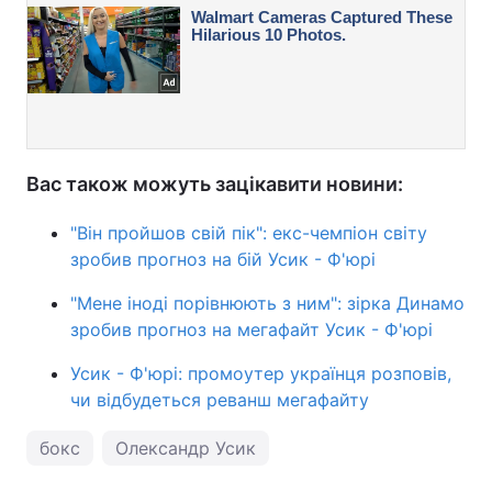
Вас також можуть зацікавити новини:
"Він пройшов свій пік": екс-чемпіон світу
зробив прогноз на бій Усик - Ф'юрі
"Мене іноді порівнюють з ним": зірка Динамо
зробив прогноз на мегафайт Усик - Ф'юрі
Усик - Ф'юрі: промоутер українця розповів,
чи відбудеться реванш мегафайту
бокс
Олександр Усик