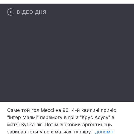
Лонгріди
ВІДЕО ДНЯ
Відео з Youtube
Статті
Інтерв'ю
Думки
Архів
Вакансії
Контакти
Послуги
Саме той гол Мессі на 90+4-й хвилині приніс
"Інтер Маямі" перемогу в грі з "Крус Асуль" в
матчі Кубка ліг. Потім зірковий аргентинець
забивав голи у всіх матчах турніру і
допоміг