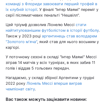
команді з Флориди завоювати перший трофей в
Тема оформлення
їх клубній історії
. У фіналі "Інтер Маямі" переміг у
серії післяматчевих пенальті "Нешвілл".
Цей тріумф дозволив Ліонелю Мессі
стати
найтитулованішим футболістом в історії футболу
.
Також у 2023 році
аргентинець став володарем
"Золотого м'яча"
, який став для нього восьмим у
кар'єрі.
У поточному сезоні в складі "Інтер Маямі" Мессі
зіграв 14 матчів у всіх турнірах, в яких забив 11
голів і віддав 5 гольових передач.
Нагадаємо, у складі збірної Аргентини у грудні
2022 року
Ліонель Мессі вперше виграв
чемпіонат світу
.
Вас також можуть зацікавити новини: