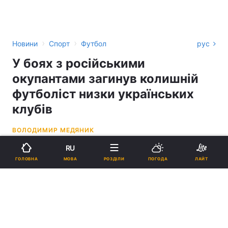
›
›
Новини
Спорт
Футбол
рус
У боях з російськими
окупантами загинув колишній
футболіст низки українських
клубів
ВОЛОДИМИР МЕДЯНИК
RU
19:08, 04.12.23
1 хв.
3064
МОВА
ГОЛОВНА
РОЗДІЛИ
ПОГОДА
ЛАЙТ
Підпишіться на нас в Google