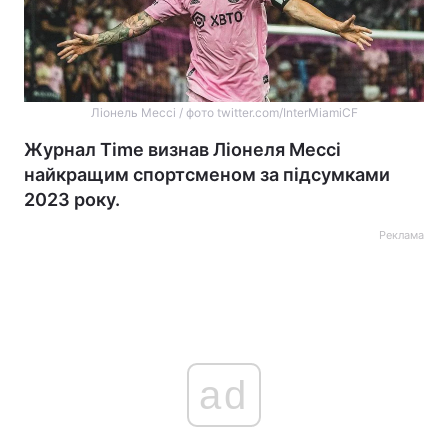
Ліонель Мессі / фото twitter.com/InterMiamiCF
Журнал Time визнав Ліонеля Мессі
найкращим спортсменом за підсумками
2023 року.
Реклама
ad