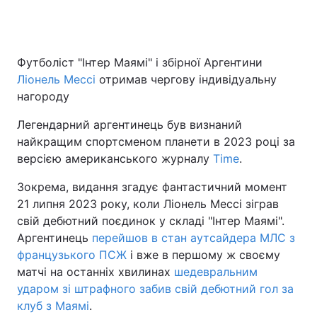
Головна
Війна
Футболіст "Інтер Маямі" і збірної Аргентини
Ліонель Мессі
отримав чергову індивідуальну
Україна
Політика
нагороду
Економіка
Світ
Легендарний аргентинець був визнаний
найкращим спортсменом планети в 2023 році за
Спорт
Наука
версією американського журналу
Time
.
Техно і зв'язок
Лайт
Зокрема, видання згадує фантастичний момент
21 липня 2023 року, коли Ліонель Мессі зіграв
Зброя
Інциденти
свій дебютний поєдинок у складі "Інтер Маямі".
Аргентинець
перейшов в стан аутсайдера МЛС з
Здоров'я
Туризм
французького ПСЖ
і вже в першому ж своєму
матчі на останніх хвилинах
шедевральним
Цікавинки
Погода
ударом зі штрафного забив свій дебютний гол за
клуб з Маямі
.
Екологія
Регіони