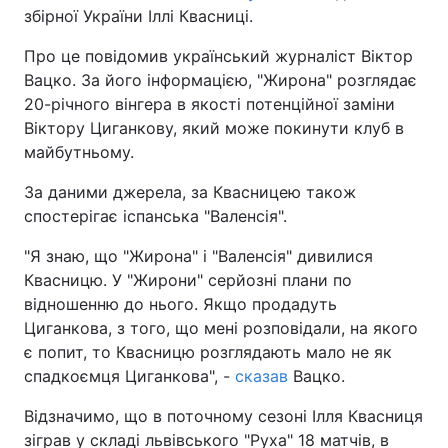
збірної України Іллі Квасниці.
Про це повідомив український журналіст Віктор
Вацко. За його інформацією, "Жирона" розглядає
20-річного вінгера в якості потенційної заміни
Віктору Циганкову, який може покинути клуб в
майбутньому.
За даними джерела, за Квасницею також
спостерігає іспанська "Валенсія".
"Я знаю, що "Жирона" і "Валенсія" дивилися
Квасницю. У "Жирони" серйозні плани по
відношенню до нього. Якщо продадуть
Циганкова, з того, що мені розповідали, на якого
є попит, то Квасницю розглядають мало не як
спадкоємця Циганкова", -
сказав
Вацко.
Відзначимо, що в поточному сезоні Ілля Квасниця
зіграв у складі львівського "Руха" 18 матчів, в