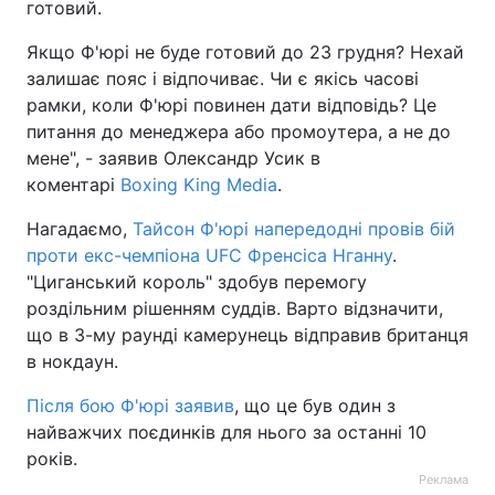
готовий.
Тема оформлення
Якщо Ф'юрі не буде готовий до 23 грудня? Нехай
залишає пояс і відпочиває. Чи є якісь часові
рамки, коли Ф'юрі повинен дати відповідь? Це
питання до менеджера або промоутера, а не до
мене", - заявив Олександр Усик в
коментарі
Boxing King Media
.
Нагадаємо,
Тайсон Ф'юрі напередодні провів бій
проти екс-чемпіона UFC Френсіса Нганну
.
"Циганський король" здобув перемогу
роздільним рішенням суддів. Варто відзначити,
що в 3-му раунді камерунець відправив британця
в нокдаун.
Після бою Ф'юрі заявив
, що це був один з
найважчих поєдинків для нього за останні 10
років.
Реклама