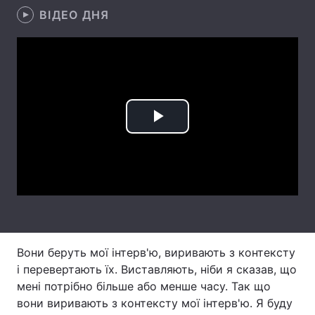
ВІДЕО ДНЯ
Лонгріди
Відео з Youtube
Статті
Інтерв'ю
Думки
Play
Архів
Вакансії
Video
Контакти
Послуги
Вони беруть мої інтерв'ю, виривають з контексту
і перевертають їх. Виставляють, ніби я сказав, що
мені потрібно більше або менше часу. Так що
вони виривають з контексту мої інтерв'ю. Я буду