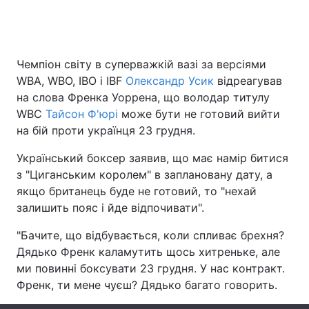
Головна
Війна
Чемпіон світу в суперважкій вазі за версіями
WBA, WBO, IBO і IBF
Олександр Усик
відреагував
Україна
Політика
на слова Френка Уоррена, що володар титулу
WBC
Тайсон Ф'юрі
може бути не готовий вийти
Економіка
Світ
на бій проти українця 23 грудня.
Спорт
Наука
Український боксер заявив, що має намір битися
з "Циганським королем" в заплановану дату, а
Техно і зв'язок
Лайт
якщо британець буде не готовий, то "нехай
залишить пояс і йде відпочивати".
Зброя
Інциденти
"Бачите, що відбувається, коли спливає брехня?
Здоров'я
Туризм
Дядько Френк каламутить щось хитреньке, але
ми повинні боксувати 23 грудня. У нас контракт.
Цікавинки
Погода
Френк, ти мене чуєш? Дядько багато говорить.
Екологія
Регіони