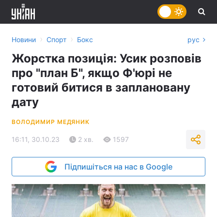
›
›
Новини
Спорт
Бокс
рус
Жорстка позиція: Усик розповів
про "план Б", якщо Ф'юрі не
готовий битися в заплановану
дату
ВОЛОДИМИР МЕДЯНИК
16:11, 30.10.23
2 хв.
1597
Підпишіться на нас в Google