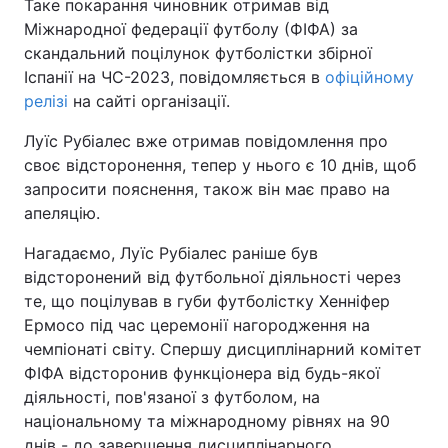
Таке покарання чиновник отримав від
Міжнародної федерації футболу (ФІФА) за
скандальний поцілунок футболістки збірної
Іспанії на ЧС-2023, повідомляється в
офіційному
релізі
на сайті організації.
Луїс Рубіалес вже отримав повідомлення про
своє відсторонення, тепер у нього є 10 днів, щоб
запросити пояснення, також він має право на
апеляцію.
Нагадаємо, Луїс Рубіалес раніше був
відсторонений від футбольної діяльності через
те, що поцілував в губи футболістку Хенніфер
Ермосо під час церемонії нагородження на
чемпіонаті світу. Спершу дисциплінарний комітет
ФІФА відсторонив функціонера від будь-якої
діяльності, пов'язаної з футболом, на
національному та міжнародному рівнях на 90
днів - до завершення дисциплінарного