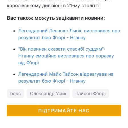
королівському дивізіоні в 21-му столітті.
Вас також можуть зацікавити новини:
Легендарний Леннокс Льюїс висловився про
результат бою Ф'юрі - Нганну
"Він повинен сказати спасибі суддям":
Нганну емоційно висловився про поразку
від Ф'юрі
Легендарний Майк Тайсон відреагував на
результат бою Ф'юрі - Нганну
бокс
Олександр Усик
Тайсон Ф'юрі
ПІДТРИМАЙТЕ НАС