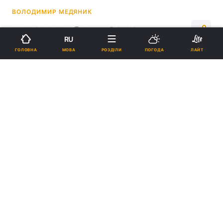
ВОЛОДИМИР МЕДЯНИК
14:26, 30.10.23
1 хв.
71718
RU
МОВА
ГОЛОВНА
РОЗДІЛИ
ПОГОДА
ЛАЙТ
Підпишіться на нас в Google
Леннокс Льюїс / фото instagram.com/mrlennoxlewis
Колишній абсолютний чемпіон світу
вважає, що Ф'юрі заслужено виграв бій.