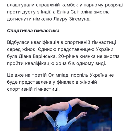
влаштували справжній камбек у парному розряді
проти дуету з Індії, а Еліна Світоліна змогла
дотиснути німкеню Лауру Зігемунд.
Спортивна гімнастика
Відбулася кваліфікація в спортивній гімнастиці
серед жінок. Єдиною представницею України
була Діана Варінська. 20-річна киянка не змогла
пройти кваліфікацію хоча б в одному виді.
Це вже на третій Олімпіаді поспіль Україна не
буде представлена у фіналах в жіночій
спортивній гімнастиці.