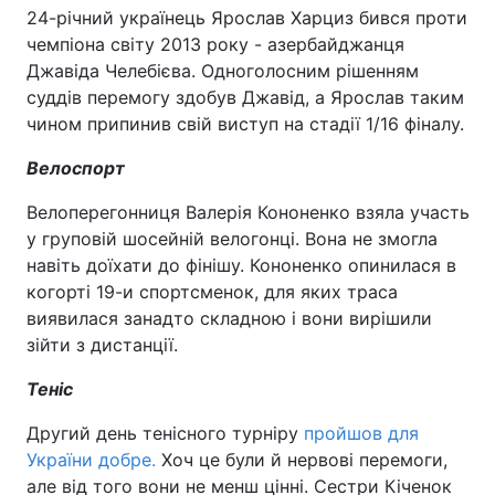
24-річний українець Ярослав Харциз бився проти
чемпіона світу 2013 року - азербайджанця
Джавіда Челебієва. Одноголосним рішенням
суддів перемогу здобув Джавід, а Ярослав таким
чином припинив свій виступ на стадії 1/16 фіналу.
Велоспорт
Велоперегонниця Валерія Кононенко взяла участь
у груповій шосейній велогонці. Вона не змогла
навіть доїхати до фінішу. Кононенко опинилася в
когорті 19-и спортсменок, для яких траса
виявилася занадто складною і вони вирішили
зійти з дистанції.
Теніс
Другий день тенісного турніру
пройшов для
України добре.
Хоч це були й нервові перемоги,
але від того вони не менш цінні. Сестри Кіченок