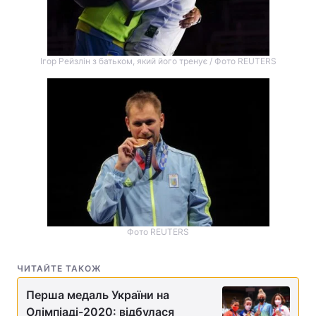
Ігор Рейзлін з батьком, який його тренує / Фото REUTERS
Фото REUTERS
ЧИТАЙТЕ ТАКОЖ
Перша медаль України на
Олімпіаді-2020: відбулася