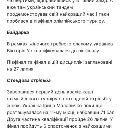
четвертими, відправившись у втішний заїзд. А
вже там український тандем
продемонстрував свій найкращий час і таки
пробився в півфінал олімпійського турніру.
Байдарка
В рамках жіночого гребного слалому українка
Вікторія Ус кваліфікувалася до півфіналу.
Півфінал та фінал в цій дисципліні заплановані
на 27 липня.
Стендова стрільба
Завершився перший день кваліфікації
олімпійського турніру по стендовій стрільбі у
жінок. Українка Ірина Маловичко поки що
розташувалася на 11-му місці, набравши 71 бал.
Друга частина кваліфікації пройде 26 липня. У
фінал пройдуть 6 спортсменок з найкращими