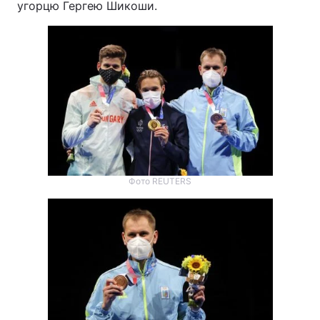
угорцю Гергею Шикоши.
Фото REUTERS