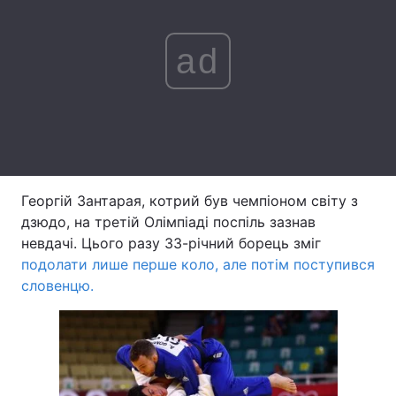
Лонгріди
ad
Відео з Youtube
Статті
Інтерв'ю
Думки
Архів
Вакансії
Георгій Зантарая, котрий був чемпіоном світу з
Контакти
дзюдо, на третій Олімпіаді поспіль зазнав
Послуги
невдачі. Цього разу 33-річний борець зміг
подолати лише перше коло, але потім поступився
словенцю.