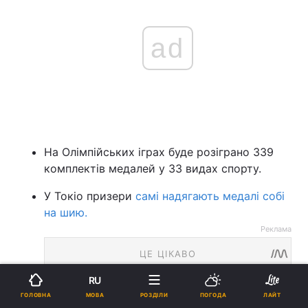
ad
На Олімпійських іграх буде розіграно 339
комплектів медалей у 33 видах спорту.
У Токіо призери
самі надягають медалі собі
на шию.
Реклама
RU
МОВА
ГОЛОВНА
РОЗДІЛИ
ПОГОДА
ЛАЙТ