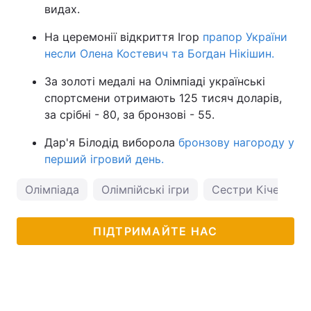
видах.
На церемонії відкриття Ігор
прапор України
несли Олена Костевич та Богдан Нікішин.
За золоті медалі на Олімпіаді українські
спортсмени отримають 125 тисяч доларів,
за срібні - 80, за бронзові - 55.
Дар'я Білодід виборола
бронзову нагороду у
перший ігровий день.
Олімпіада
Олімпійські ігри
Сестри Кіченок
ПІДТРИМАЙТЕ НАС