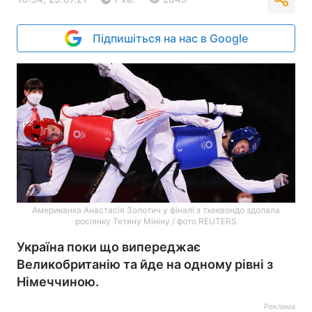
Підпишіться на нас в Google
Американка Анастасія Золотич у фіналі з тхеквондо здолала
росіянку Тетяну Мініну / фото REUTERS
Україна поки що випереджає
Великобританію та йде на одному рівні з
Німеччиною.
Реклама