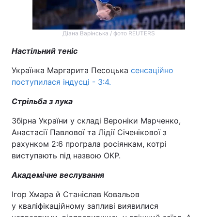
Діана Варінська / фото REUTERS
Настільний теніс
Українка Маргарита Песоцька
сенсаційно
поступилася індусці - 3:4.
Стрільба з лука
Збірна України у складі Вероніки Марченко,
Анастасії Павлової та Лідії Січенікової з
рахунком 2:6 програла росіянкам, котрі
виступають під назвою ОКР.
Академічне веслування
Ігор Хмара й Станіслав Ковальов
у кваліфікаційному запливі виявилися