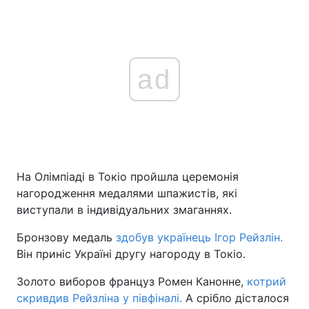
ad
На Олімпіаді в Токіо пройшла церемонія
нагородження медалями шпажистів, які
виступали в індивідуальних змаганнях.
Бронзову медаль
здобув українець Ігор Рейзлін.
Він приніс Україні другу нагороду в Токіо.
Золото виборов француз Ромен Канонне,
котрий
скривдив Рейзліна у півфіналі.
А срібло дісталося