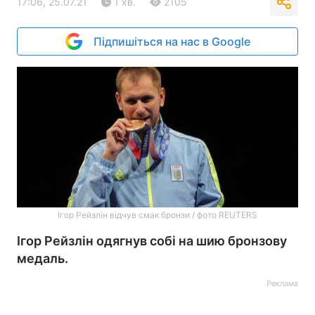
17:06, 25.07.21
1 хв.
2105
Підпишіться на нас в Google
Ігор Рейзлін відчув смак бронзи / фото REUTERS
Ігор Рейзлін одягнув собі на шию бронзову
медаль.
Реклама