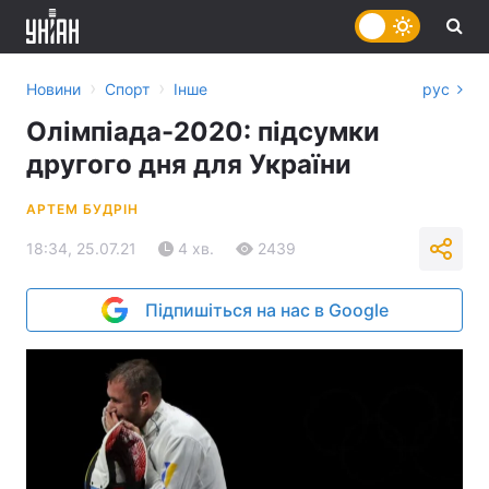
›
›
Новини
Спорт
Інше
рус
Олімпіада-2020: підсумки
другого дня для України
АРТЕМ БУДРІН
18:34, 25.07.21
4 хв.
2439
Підпишіться на нас в Google