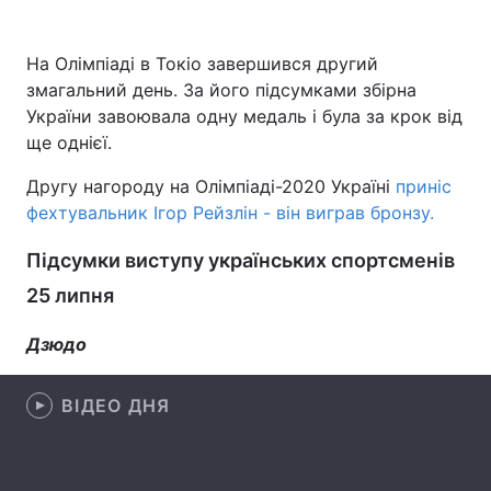
На Олімпіаді в Токіо завершився другий
змагальний день. За його підсумками збірна
Головна
Війна
України завоювала одну медаль і була за крок від
ще однієї.
Україна
Політика
Другу нагороду на Олімпіаді-2020 Україні
приніс
Економіка
Світ
фехтувальник Ігор Рейзлін - він виграв бронзу.
Спорт
Наука
Підсумки виступу українських спортсменів
Техно і зв'язок
Лайт
25 липня
Зброя
Інциденти
Дзюдо
Здоров'я
Туризм
ВІДЕО ДНЯ
Цікавинки
Погода
Екологія
Регіони