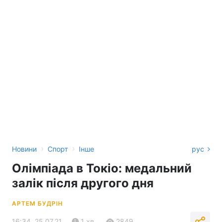
›
›
Новини
Спорт
Інше
рус
Олімпіада в Токіо: медальний
залік після другого дня
АРТЕМ БУДРІН
16:34, 25.07.21
1 хв.
2849