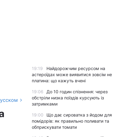
19:19
Найдорожчим ресурсом на
астероїдах може виявитися зовсім не
платина: що кажуть вчені
19:06
До 10 годин спізнення: через
обстріли низка поїздів курсують із
русском
затримками
а
19:00
Що дає сироватка з йодом для
помідорів: як правильно поливати та
обприскувати томати