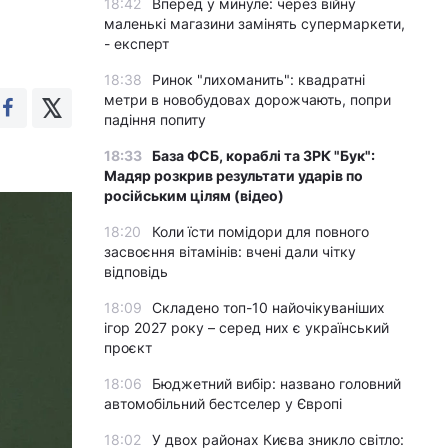
18:42
Вперед у минуле: через війну
маленькі магазини замінять супермаркети,
- експерт
18:38
Ринок "лихоманить": квадратні
метри в новобудовах дорожчають, попри
падіння попиту
18:33
База ФСБ, кораблі та ЗРК "Бук":
Мадяр розкрив результати ударів по
російським цілям (відео)
18:20
Коли їсти помідори для повного
засвоєння вітамінів: вчені дали чітку
відповідь
18:09
Складено топ-10 найочікуваніших
ігор 2027 року – серед них є український
проєкт
18:06
Бюджетний вибір: названо головний
автомобільний бестселер у Європі
18:02
У двох районах Києва зникло світло: