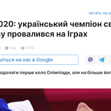
читать на 
20: український чемпіон с
у провалився на Іграх
1
1 хв.
3770
іться на нас в Google
подолати перше коло Олімпіади, але на більше йо