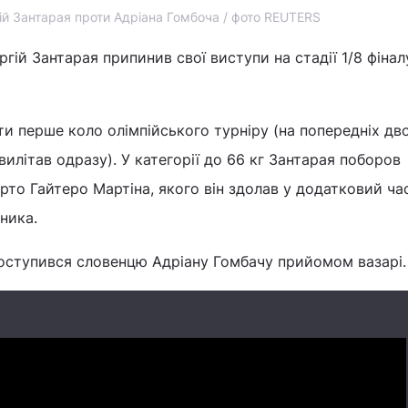
ій Зантарая проти Адріана Гомбоча / фото REUTERS
гій Зантарая припинив свої виступи на стадії 1/8 фінал
йти перше коло олімпійського турніру (на попередніх дв
илітав одразу). У категорії до 66 кг Зантарая поборов
рто Гайтеро Мартіна, якого він здолав у додатковий ча
ника.
 поступився словенцю Адріану Гомбачу прийомом вазарі