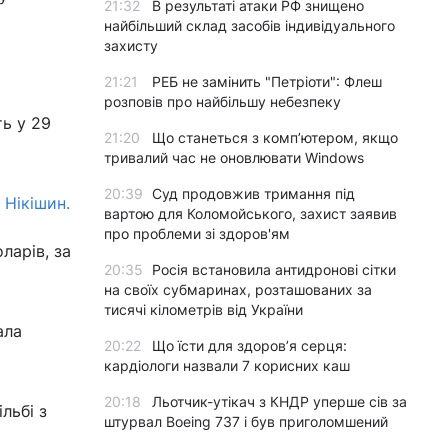
21:32
В результаті атаки РФ знищено
найбільший склад засобів індивідуального
захисту
21:21
РЕБ не замінить "Петріоти": Флеш
розповів про найбільшу небезпеку
ть у 29
21:20
Що станеться з комп’ютером, якщо
тривалий час не оновлювати Windows
20:39
Суд продовжив тримання під
 Нікішин.
вартою для Коломойського, захист заявив
про проблеми зі здоров'ям
ларів, за
20:35
Росія встановила антидронові сітки
на своїх субмаринах, розташованих за
тисячі кілометрів від України
ала
20:22
Що їсти для здоров’я серця:
кардіологи назвали 7 корисних каш
20:18
Льотчик-утікач з КНДР уперше сів за
льбі з
штурвал Boeing 737 і був приголомшений