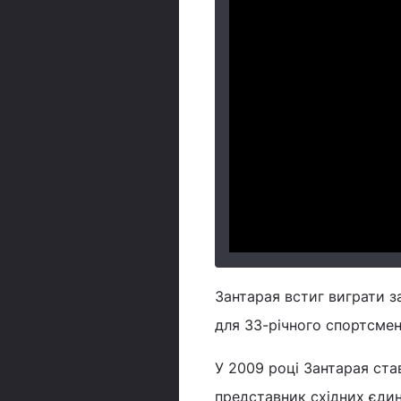
Зантарая встиг виграти за
для 33-річного спортсмен
У 2009 році Зантарая став
представник східних єдин