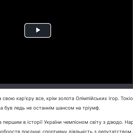
Play
Video
 свою кар'єру все, крім золота Олімпійських ігор. Токі
а був ледь не останнім шансом на тріумф.
 першим в історії України чемпіоном світу з дзюдо. Нар
оборств поєднує спортивну діяльність з депутатством 