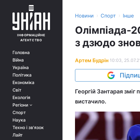
›
›
Новини
Спорт
Інше
Олімпіада-20
ІНФОРМАЦІЙНЕ
з дзюдо знов
АГЕНТСТВО
Головна
Артем Будрін
Війна
10:03, 25.07.2
Україна
Підпиш
Політика
Економіка
Світ
Георгій Зантарая зміг 
Екологія
вистачило.
Регіони
Спорт
Наука
Техно і зв'язок
Лайт