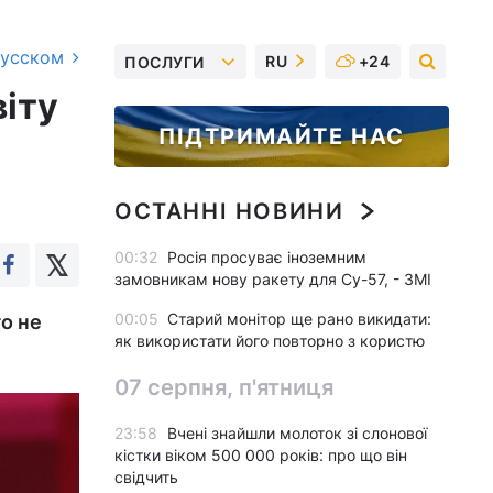
русском
RU
+24
ПОСЛУГИ
віту
ПІДТРИМАЙТЕ НАС
ОСТАННІ НОВИНИ
00:32
Росія просуває іноземним
замовникам нову ракету для Су-57, - ЗМІ
00:05
Старий монітор ще рано викидати:
го не
як використати його повторно з користю
07 серпня, п'ятниця
23:58
Вчені знайшли молоток зі слонової
кістки віком 500 000 років: про що він
свідчить