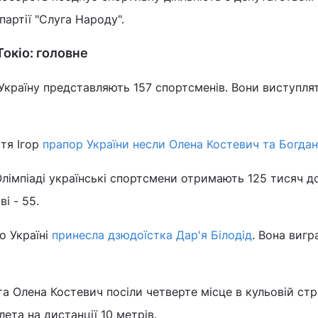
 партії "Слуга Народу".
Токіо: головне
 Україну представляють 157 спортсменів. Вони виступля
ття Ігор
прапор України несли Олена Костевич та Богдан
Олімпіаді українські спортсмени отримають 125 тисяч до
ві - 55.
о Україні
принесла дзюдоїстка Дар'я Білодід
. Вона вигр
 Олена Костевич посіли четверте місце в кульовій стрі
ета на дистанції 10 метрів.