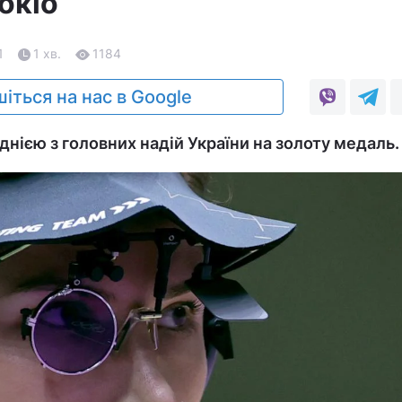
Токіо
1
1 хв.
1184
іться на нас в Google
днією з головних надій України на золоту медаль.