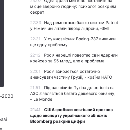
23:07
Одна фраза миттєво поставить на
місце зверхню людину: психолог розкрила
секрет
22:33
Над ремонтною базою систем Patriot
у Німеччині літали підозрілі дрони, -ЗМІ
22:31
У сумнозвісних Boeing-737 виявили
ще одну проблему
22:12
Росія нарешті повертає свій ядерний
крейсер за $5 млрд, але є проблема
22:01
Росія збирається остаточно
анексувати частину Грузії, - країни НАТО
21:51
Під час візитів Путіна до регіонів на
АЗС з’являється багато дешевого бензину,
о-2020
– Le Monde
21:41
США зробили невтішний прогноз
щодо експорту українського збіжжя:
азі
Bloomberg розкрив цифри
у