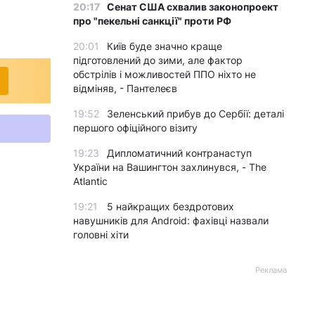
20:17
Сенат США схвалив законопроект
про "пекельні санкції" проти РФ
20:01
Київ буде значно краще
підготовлений до зими, але фактор
обстрілів і можливостей ППО ніхто не
відміняв, - Пантелеєв
19:52
Зеленський прибув до Сербії: деталі
першого офіційного візиту
19:23
Дипломатичний контранаступ
України на Вашингтон захлинувся, - The
Atlantic
19:21
5 найкращих бездротових
навушників для Android: фахівці назвали
головні хіти
Реклама