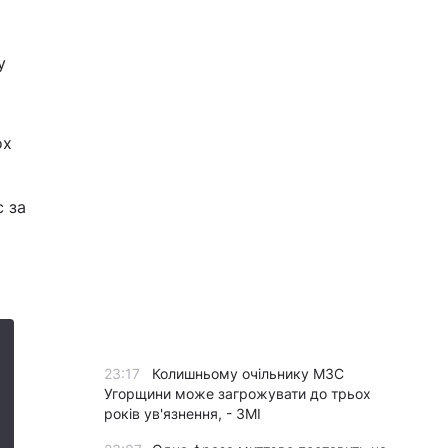
у
ох
с за
.
23:17
Колишньому очільнику МЗС
Угорщини може загрожувати до трьох
років ув'язнення, - ЗМІ