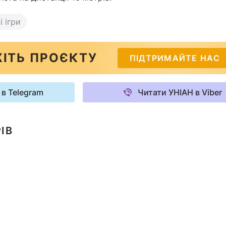
і ігри
ІТЬ ПРОЄКТУ
ПІДТРИМАЙТЕ НАС
 в Telegram
Читати УНІАН в Viber
ІВ