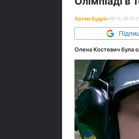
Олімпіаді в 
Артем Будрін
09:13, 25.07.2
Підпиш
Олена Костевич була о