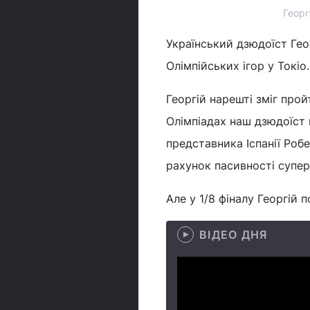
Георг
Український дзюдоїст Геор
Олімпійських ігор у Токіо.
Георгій нарешті зміг про
Олімпіадах наш дзюдоїст в
представника Іспанії Робе
рахунок пасивності супер
Але у 1/8 фіналу Георгій
ВІДЕО ДНЯ