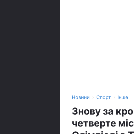
›
›
Новини
Спорт
Інше
Знову за кро
четверте міс