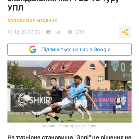
УПЛ
ВОЛОДИМИР МЕДЯНИК
10:42, 23.06.23
1 хв.
1230
Підпишіться на нас в Google
Минай - Зоря / фото ФК Зоря
На турнірне становище "Зорі" це рішення не