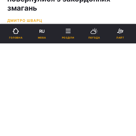
змагань
ДМИТРО ШВАРЦ
RU
20:26, 22.06.23
3 хв.
3144
МОВА
ГОЛОВНА
РОЗДІЛИ
ПОГОДА
ЛАЙТ
Підпишіться на нас в Google
Михайло Мудрик / фото ФК Челсі
Ще у січні вони стали гравцями англійських