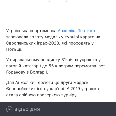
Головна
Війна
Українська спортсменка
Анжеліка Терлюга
Україна
Політика
завоювала золоту медаль у турнірі карате на
Європейських іграх-2023, які проходять у
Економіка
Світ
Польщі.
Спорт
Наука
У вирішальному поєдинку 31-річна українка у
ваговій категорії до 55 кілограм перемогла Івет
Техно і зв'язок
Лайт
Горанову з Болгарії.
Зброя
Інциденти
Для Анжеліки Терлюги це друга медаль
Європейських ігор у кар'єрі. У 2019 українка
Здоров'я
Туризм
стала срібною призеркою турніру.
Цікавинки
Погода
ВІДЕО ДНЯ
Екологія
Регіони