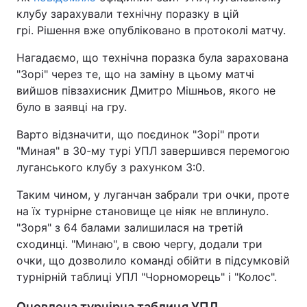
клубу зарахували технічну поразку в цій
грі. Рішення вже опубліковано в протоколі матчу.
Нагадаємо, що технічна поразка була зарахована
"Зорі" через те, що на заміну в цьому матчі
вийшов півзахисник Дмитро Мішньов, якого не
було в заявці на гру.
Варто відзначити, що поєдинок "Зорі" проти
"Миная" в 30-му турі УПЛ завершився перемогою
луганського клубу з рахунком 3:0.
Таким чином, у луганчан забрали три очки, проте
на їх турнірне становище це ніяк не вплинуло.
"Зоря" з 64 балами залишилася на третій
сходинці. "Минаю", в свою чергу, додали три
очки, що дозволило команді обійти в підсумковій
турнірній таблиці УПЛ "Чорноморець" і "Колос".
Оновлена турнірна таблиця УПЛ