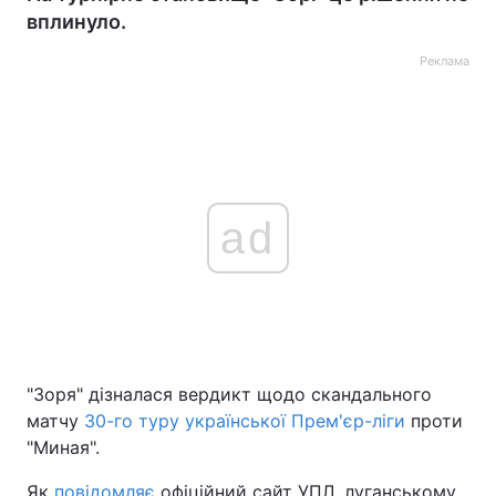
вплинуло.
Реклама
ad
"Зоря" дізналася вердикт щодо скандального
матчу
30-го туру української Прем'єр-ліги
проти
"Миная".
Як
повідомляє
офіційний сайт УПЛ, луганському