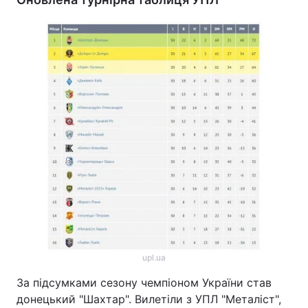
upl.ua
За підсумками сезону чемпіоном України став
донецький "Шахтар". Вилетіли з УПЛ "Металіст",