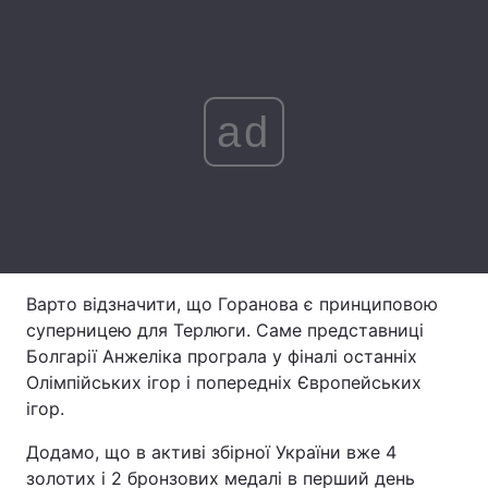
Лонгріди
Відео з Youtube
Статті
ad
Інтерв'ю
Думки
Архів
Вакансії
Контакти
Послуги
Варто відзначити, що Горанова є принциповою
суперницею для Терлюги. Саме представниці
Болгарії Анжеліка програла у фіналі останніх
Олімпійських ігор і попередніх Європейських
ігор.
Додамо, що в активі збірної України вже 4
золотих і 2 бронзових медалі в перший день