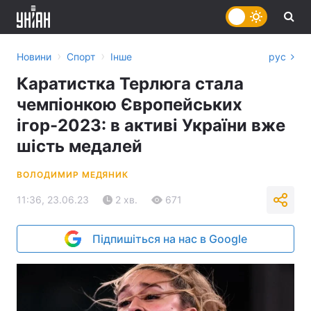
›
›
Новини
Спорт
Інше
рус
Каратистка Терлюга стала
чемпіонкою Європейських
ігор-2023: в активі України вже
шість медалей
ВОЛОДИМИР МЕДЯНИК
11:36, 23.06.23
2 хв.
671
Підпишіться на нас в Google