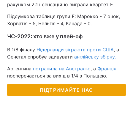
рахунком 2:1 і сенсаційно виграли квартет F.
Підсумкова таблиця групи F: Марокко - 7 очок,
Хорватія - 5, Бельгія - 4, Канада - 0.
ЧС-2022: хто вже у плей-оф
В 1/8 фіналу
Нідерланди зіграють проти США
, а
Сенегал спробує здивувати
англійську збірну.
Аргентина
потрапила на Австралію
, а
Франція
посперечається за вихід в 1/4 з Польщею.
ПІДТРИМАЙТЕ НАС