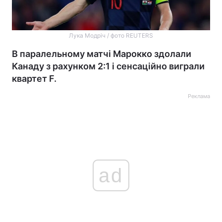
Лука Модріч / фото REUTERS
В паралельному матчі Марокко здолали
Канаду з рахунком 2:1 і сенсаційно виграли
квартет F.
Реклама
ad