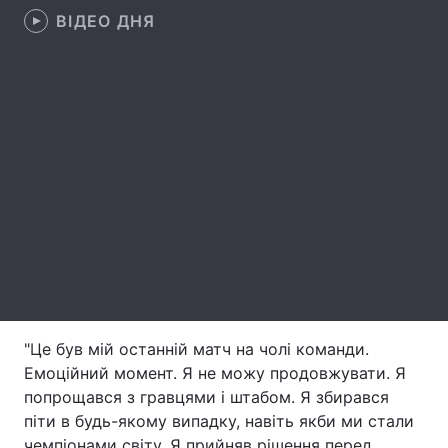
ВІДЕО ДНЯ
Лонгріди
Відео з Youtube
Статті
Інтерв'ю
Думки
Архів
Вакансії
Контакти
Послуги
"Це був мій останній матч на чолі команди.
Емоційний момент. Я не можу продовжувати. Я
попрощався з гравцями і штабом. Я збирався
піти в будь-якому випадку, навіть якби ми стали
чемпіонами світу. Я прийняв рішення перед