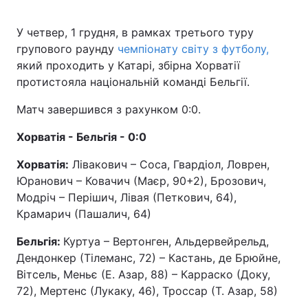
У четвер, 1 грудня, в рамках третього туру
групового раунду
чемпіонату світу з футболу,
який проходить у Катарі, збірна Хорватії
протистояла національній команді Бельгії.
Матч завершився з рахунком 0:0.
Хорватія - Бельгія - 0:0
Хорватія:
Лівакович – Соса, Гвардіол, Ловрен,
Юранович – Ковачич (Маєр, 90+2), Брозович,
Модріч – Перішич, Лівая (Петкович, 64),
Крамарич (Пашалич, 64)
Бельгія:
Куртуа – Вертонген, Альдервейрельд,
Дендонкер (Тілеманс, 72) – Кастань, де Брюйне,
Вітсель, Меньє (Е. Азар, 88) – Карраско (Доку,
72), Мертенс (Лукаку, 46), Троссар (Т. Азар, 58)