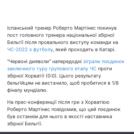
Головна
Війна
Іспанський тренер Роберто Мартінес покинув
пост головного тренера національної збірної
Україна
Політика
Бельгії після провального виступу команди на
ЧС-2022 з футболу
, який проходить в Катарі.
Економіка
Світ
"Червоні дияволи" напередодні
зіграли поєдинок
Спорт
Наука
заключного туру групового етапу ЧС
проти
збірної Хорватії (0:0). Цього результату
Техно і зв'язок
Лайт
бельгійцям не вистачило, щоб пробитися в 1/8
фіналу мундіалю.
Зброя
Інциденти
На прес-конференції після гри з Хорватією
Здоров'я
Туризм
Роберто Мартінес повідомив, що цей поєдинок
був останнім для нього в якості наставника
Цікавинки
Погода
збірної Бельгії.
Екологія
Регіони