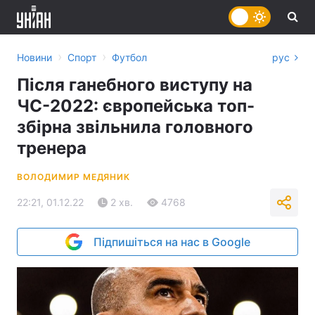
›
›
Новини
Спорт
Футбол
рус
Після ганебного виступу на
ЧС-2022: європейська топ-
збірна звільнила головного
тренера
ВОЛОДИМИР МЕДЯНИК
22:21, 01.12.22
2 хв.
4768
Підпишіться на нас в Google