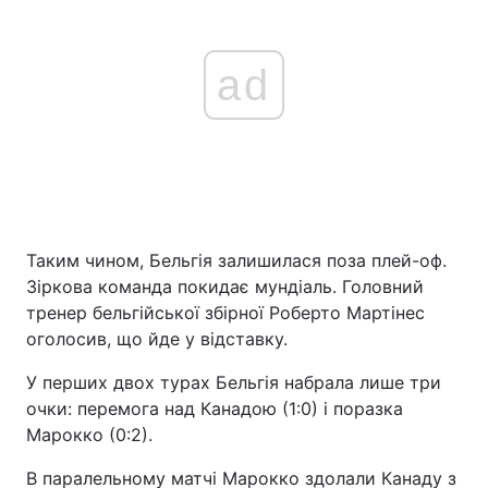
ad
Таким чином, Бельгія залишилася поза плей-оф.
Зіркова команда покидає мундіаль. Головний
тренер бельгійської збірної Роберто Мартінес
оголосив, що йде у відставку.
У перших двох турах Бельгія набрала лише три
очки: перемога над Канадою (1:0) і поразка
Марокко (0:2).
В паралельному матчі Марокко здолали Канаду з