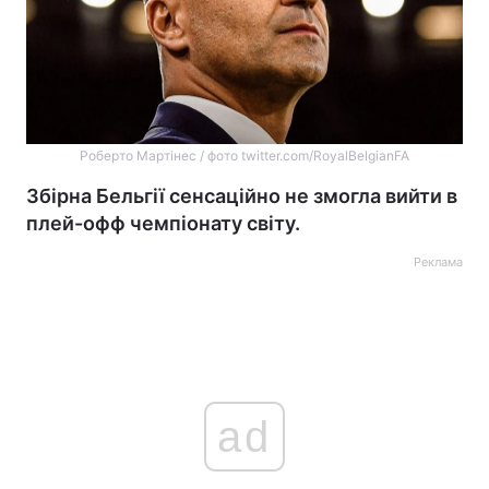
Роберто Мартінес / фото twitter.com/RoyalBelgianFA
Збірна Бельгії сенсаційно не змогла вийти в
плей-офф чемпіонату світу.
Реклама
ad