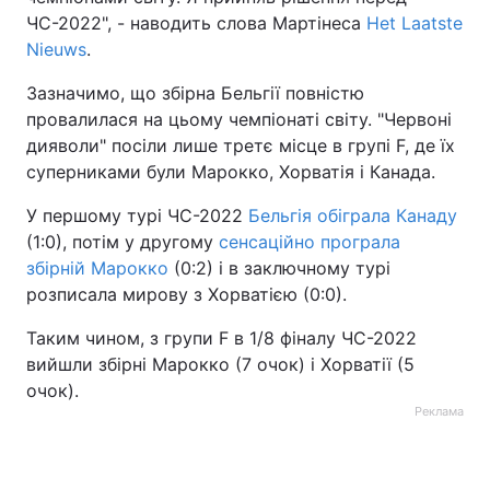
ЧС-2022", - наводить слова Мартінеса
Het Laatste
Тема оформлення
Nieuws
.
Зазначимо, що збірна Бельгії повністю
провалилася на цьому чемпіонаті світу. "Червоні
дияволи" посіли лише третє місце в групі F, де їх
суперниками були Марокко, Хорватія і Канада.
У першому турі ЧС-2022
Бельгія обіграла Канаду
(1:0), потім у другому
сенсаційно програла
збірній Марокко
(0:2) і в заключному турі
розписала мирову з Хорватією (0:0).
Таким чином, з групи F в 1/8 фіналу ЧС-2022
вийшли збірні Марокко (7 очок) і Хорватії (5
очок).
Реклама