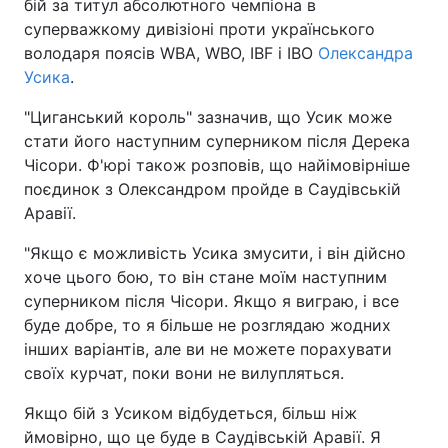
бій за титул абсолютного чемпіона в
суперважкому дивізіоні проти українського
володаря поясів WBA, WBO, IBF і IBO
Олександра
Усика
.
"Циганський король" зазначив, що Усик може
стати його наступним суперником після Дерека
Чісори. Ф'юрі також розповів, що найімовірніше
поєдинок з Олександром пройде в Саудівській
Аравії.
"Якщо є можливість Усика змусити, і він дійсно
хоче цього бою, то він стане моїм наступним
суперником після Чісори. Якщо я виграю, і все
буде добре, то я більше не розглядаю жодних
інших варіантів, але ви не можете порахувати
своїх курчат, поки вони не вилупляться.
Якщо бій з Усиком відбудеться, більш ніж
ймовірно, що це буде в Саудівській Аравії. Я