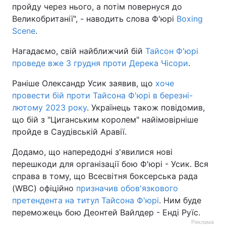
пройду через нього, а потім повернуся до
Великобританії", - наводить слова Ф'юрі
Boxing
Scene
.
Нагадаємо, свій найближчий бій
Тайсон Ф'юрі
проведе вже 3 грудня проти Дерека Чісори
.
Раніше Олександр Усик заявив, що
хоче
провести бій проти Тайсона Ф'юрі в березні-
лютому 2023 року
. Українець також повідомив,
що бій з "Циганським королем" найімовірніше
пройде в Саудівській Аравії.
Додамо, що напередодні з'явилися нові
перешкоди для організації бою Ф'юрі - Усик. Вся
справа в тому, що Всесвітня боксерська рада
(WBC) офіційно
призначив обов'язкового
претендента на титул Тайсона Ф'юрі
. Ним буде
переможець бою Деонтей Вайлдер - Енді Руїс.
Реклама