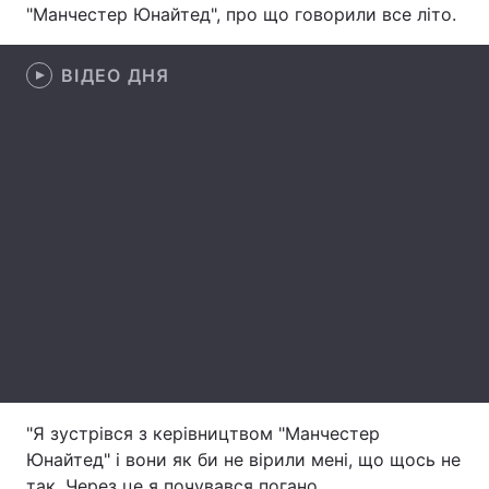
"Манчестер Юнайтед", про що говорили все літо.
Лонгріди
ВІДЕО ДНЯ
Відео з Youtube
Статті
Інтерв'ю
Думки
Архів
Вакансії
Контакти
Послуги
"Я зустрівся з керівництвом "Манчестер
Юнайтед" і вони як би не вірили мені, що щось не
так. Через це я почувався погано.