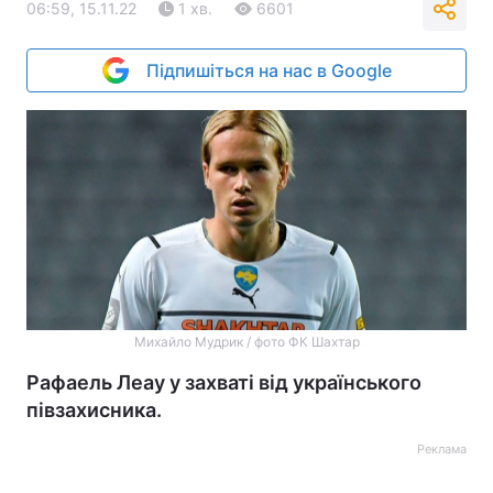
06:59, 15.11.22
1 хв.
6601
Підпишіться на нас в Google
Михайло Мудрик / фото ФК Шахтар
Рафаель Леау у захваті від українського
півзахисника.
Реклама