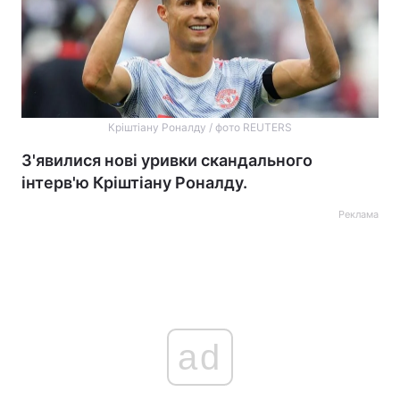
Кріштіану Роналду / фото REUTERS
З'явилися нові уривки скандального
інтерв'ю Кріштіану Роналду.
Реклама
ad