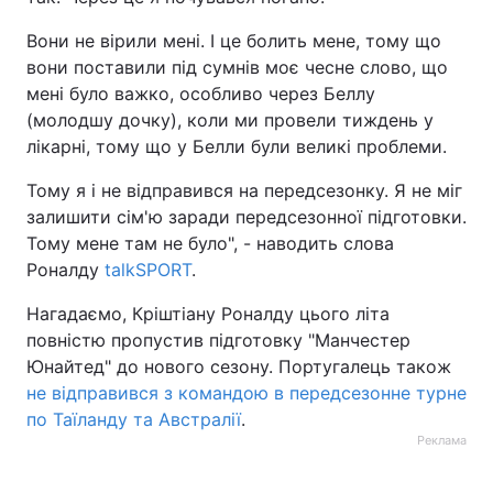
Тема оформлення
Вони не вірили мені. І це болить мене, тому що
вони поставили під сумнів моє чесне слово, що
мені було важко, особливо через Беллу
(молодшу дочку), коли ми провели тиждень у
лікарні, тому що у Белли були великі проблеми.
Тому я і не відправився на передсезонку. Я не міг
залишити сім'ю заради передсезонної підготовки.
Тому мене там не було", - наводить слова
Роналду
talkSPORT
.
Нагадаємо, Кріштіану Роналду цього літа
повністю пропустив підготовку "Манчестер
Юнайтед" до нового сезону. Португалець також
не відправився з командою в передсезонне турне
по Таїланду та Австралії
.
Реклама