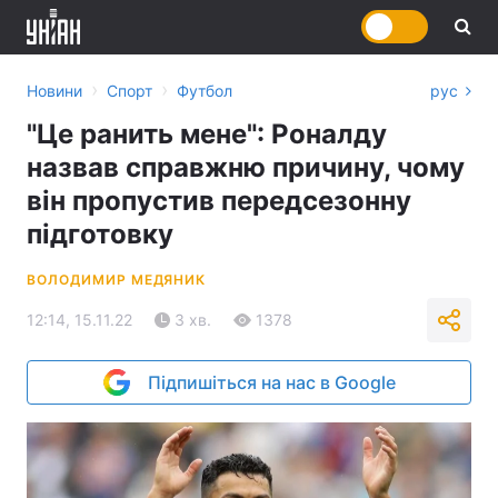
›
›
Новини
Спорт
Футбол
рус
"Це ранить мене": Роналду
назвав справжню причину, чому
він пропустив передсезонну
підготовку
ВОЛОДИМИР МЕДЯНИК
12:14, 15.11.22
3 хв.
1378
Підпишіться на нас в Google