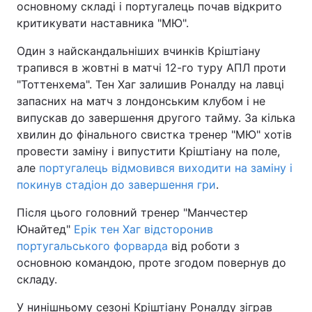
основному складі і португалець почав відкрито
критикувати наставника "МЮ".
Один з найскандальніших вчинків Кріштіану
трапився в жовтні в матчі 12-го туру АПЛ проти
"Тоттенхема". Тен Хаг залишив Роналду на лавці
запасних на матч з лондонським клубом і не
випускав до завершення другого тайму. За кілька
хвилин до фінального свистка тренер "МЮ" хотів
провести заміну і випустити Кріштіану на поле,
але
португалець відмовився виходити на заміну і
покинув стадіон до завершення гри
.
Після цього головний тренер "Манчестер
Юнайтед"
Ерік тен Хаг відсторонив
португальського форварда
від роботи з
основною командою, проте згодом повернув до
складу.
У нинішньому сезоні Кріштіану Роналду зіграв