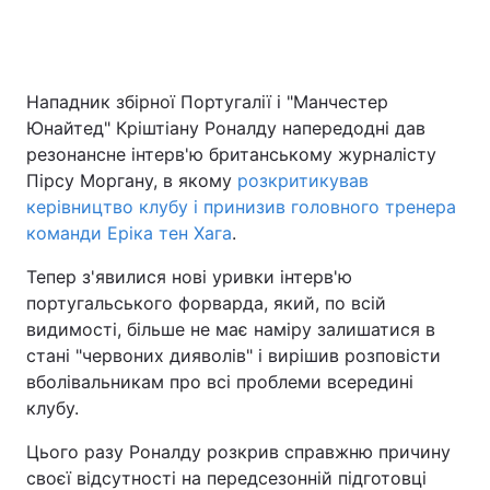
Головна
Війна
Нападник збірної Португалії і "Манчестер
Юнайтед" Кріштіану Роналду напередодні дав
Україна
Політика
резонансне інтерв'ю британському журналісту
Пірсу Моргану, в якому
розкритикував
Економіка
Світ
керівництво клубу і принизив головного тренера
команди Еріка тен Хага
.
Спорт
Наука
Тепер з'явилися нові уривки інтерв'ю
Техно і зв'язок
Лайт
португальського форварда, який, по всій
видимості, більше не має наміру залишатися в
Зброя
Інциденти
стані "червоних дияволів" і вирішив розповісти
вболівальникам про всі проблеми всередині
Здоров'я
Туризм
клубу.
Цікавинки
Погода
Цього разу Роналду розкрив справжню причину
своєї відсутності на передсезонній підготовці
Екологія
Регіони