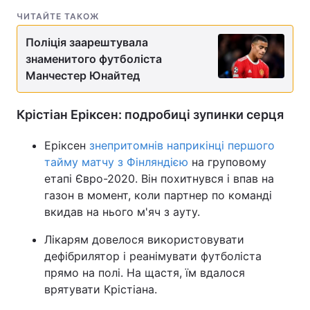
ЧИТАЙТЕ ТАКОЖ
Поліція заарештувала
знаменитого футболіста
Манчестер Юнайтед
Крістіан Еріксен: подробиці зупинки серця
Еріксен
знепритомнів наприкінці першого
тайму матчу з Фінляндією
на груповому
етапі Євро-2020. Він похитнувся і впав на
газон в момент, коли партнер по команді
вкидав на нього м'яч з ауту.
Лікарям довелося використовувати
дефібрилятор і реанімувати футболіста
прямо на полі. На щастя, їм вдалося
врятувати Крістіана.