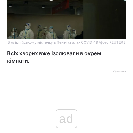
В олімпійському містечку в Пекіні спалах COVID-19 /фото REUTERS
Всіх хворих вже ізолювали в окремі
кімнати.
Реклама
ad