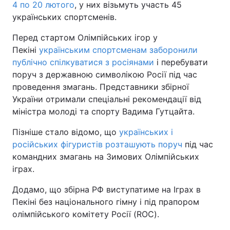
4 по 20 лютого
, у них візьмуть участь 45
українських спортсменів.
Тема оформлення
Перед стартом Олімпійських ігор у
Пекіні
українським спортсменам заборонили
публічно спілкуватися з росіянами
і перебувати
поруч з державною символікою Росії під час
проведення змагань. Представники збірної
України отримали спеціальні рекомендації від
міністра молоді та спорту Вадима Гутцайта.
Пізніше стало відомо, що
українських і
російських фігуристів розташують поруч
під час
командних змагань на Зимових Олімпійських
іграх.
Додамо, що збірна РФ виступатиме на Іграх в
Пекіні без національного гімну і під прапором
олімпійського комітету Росії (ROC).