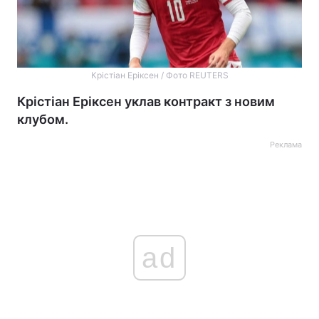
Крістіан Еріксен / Фото REUTERS
Крістіан Еріксен уклав контракт з новим
клубом.
Реклама
ad