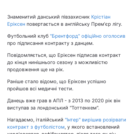
Знаменитий данський півзахисник
Крістіан
Еріксен
повертається в англійську Прем'єр лігу.
Футбольний клуб
"Брентфорд" офіційно оголосив
про підписання контракту з данцем.
Повідомляється, що Еріксен підписав контракт
до кінця нинішнього сезону з можливістю
продовження ще на рік.
Раніше стало відомо, що Еріксен успішно
пройшов всі медичні тести.
Данець вже грав в АПЛ - з 2013 по 2020 рік він
виступав за лондонський "Тоттенхем".
Нагадаємо, італійський
"Інтер" вирішив розірвати
контракт з футболістом
, у якого встановлений
кардіовертер-дефібрилятор, після того як він