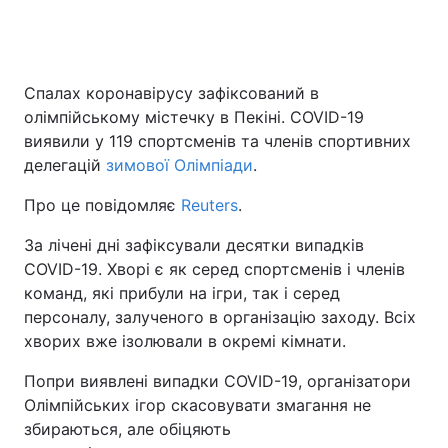
Головна
Війна
Спалах коронавірусу зафіксований в
олімпійському містечку в Пекіні. COVID-19
Україна
Політика
виявили у 119 спортсменів та членів спортивних
делегацій
зимової Олімпіади
.
Економіка
Світ
Про це повідомляє
Reuters
.
Спорт
Наука
За лічені дні зафіксували десятки випадків
Техно і зв'язок
Лайт
COVID-19. Хворі є як серед спортсменів і членів
команд, які прибули на ігри, так і серед
Зброя
Інциденти
персоналу, залученого в організацію заходу. Всіх
хворих вже ізолювали в окремі кімнати.
Здоров'я
Туризм
Попри виявлені випадки COVID-19, організатори
Цікавинки
Погода
Олімпійських ігор скасовувати змагання не
збираються, але обіцяють
Екологія
Регіони