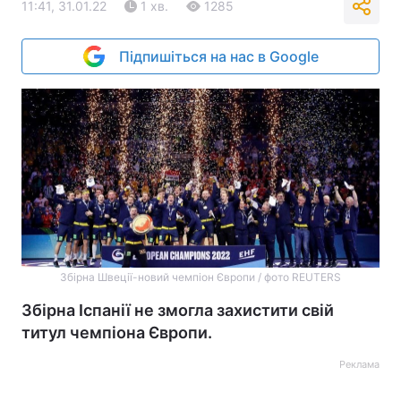
11:41, 31.01.22
1 хв.
1285
Підпишіться на нас в Google
Збірна Швеції-новий чемпіон Європи / фото REUTERS
Збірна Іспанії не змогла захистити свій
титул чемпіона Європи.
Реклама