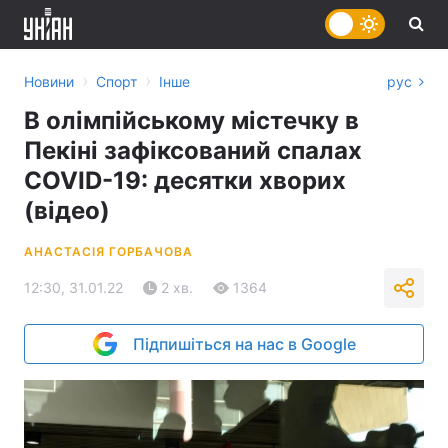
›
›
Новини
Спорт
Інше
рус
В олімпійському містечку в
Пекіні зафіксований спалах
COVID-19: десятки хворих
(відео)
АНАСТАСІЯ ГОРБАЧОВА
12:30, 31.01.22
2 хв.
1364
Підпишіться на нас в Google