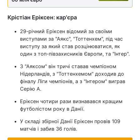
Крістіан Еріксен: кар'єра
29-річний Еріксен відомий за своїми
виступами за "Аякс", "Тоттенхем", під час
виступу за який став розцінюватися, як
один з топ-півзахисників Європи, та "Інтер".
З "Аяксом" він тричі ставав чемпіоном
Нідерландів, з "Тоттенхемом" доходив до
фіналу Ліги чемпіонів, а з "Інтером" виграв
Серію А.
Еріксен чотири рази визнавався кращим
футболістом року в Данії.
У складі збірної Данії Еріксен провів 109
матчів і забив 36 голів.