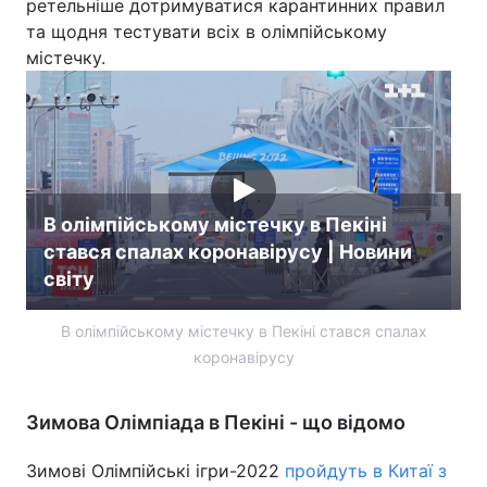
ретельніше дотримуватися карантинних правил
та щодня тестувати всіх в олімпійському
Лонгріди
містечку.
Відео з Youtube
Статті
Інтерв'ю
Думки
Архів
Вакансії
В олімпійському містечку в Пекіні
Контакти
стався спалах коронавірусу | Новини
світу
Послуги
В олімпійському містечку в Пекіні стався спалах
коронавірусу
Зимова Олімпіада в Пекіні - що відомо
Зимові Олімпійські ігри-2022
пройдуть в Китаї з