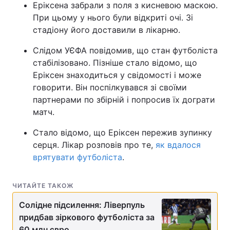
Еріксена забрали з поля з кисневою маскою.
При цьому у нього були відкриті очі. Зі
стадіону його доставили в лікарню.
Слідом УЄФА повідомив, що стан футболіста
стабілізовано. Пізніше стало відомо, що
Еріксен знаходиться у свідомості і може
говорити. Він поспілкувався зі своїми
партнерами по збірній і попросив їх дограти
матч.
Стало відомо, що Еріксен пережив зупинку
серця. Лікар розповів про те,
як вдалося
врятувати футболіста
.
ЧИТАЙТЕ ТАКОЖ
Солідне підсилення: Ліверпуль
придбав зіркового футболіста за
60 млн євро