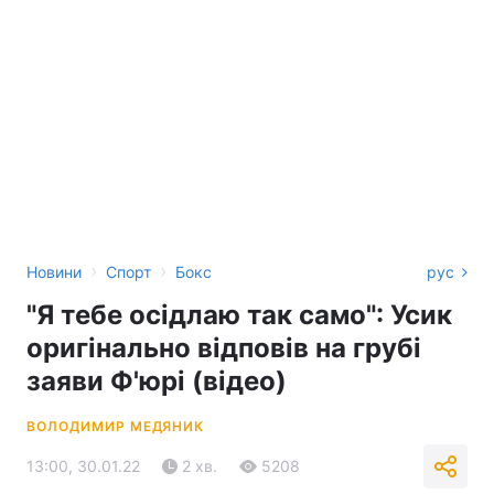
›
›
Новини
Спорт
Бокс
рус
"Я тебе осідлаю так само": Усик
оригінально відповів на грубі
заяви Ф'юрі (відео)
ВОЛОДИМИР МЕДЯНИК
13:00, 30.01.22
2 хв.
5208