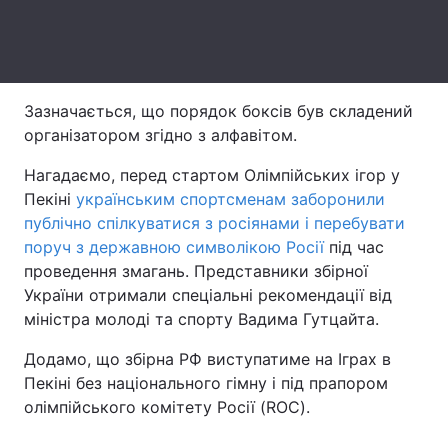
Тема оформлення
Зазначається, що порядок боксів був складений
організатором згідно з алфавітом.
Нагадаємо, перед стартом Олімпійських ігор у
Пекіні
українським спортсменам заборонили
публічно спілкуватися з росіянами і перебувати
поруч з державною символікою Росії
під час
проведення змагань. Представники збірної
України отримали спеціальні рекомендації від
міністра молоді та спорту Вадима Гутцайта.
Додамо, що збірна РФ виступатиме на Іграх в
Пекіні без національного гімну і під прапором
олімпійського комітету Росії (ROC).