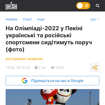
›
›
Новини
Спорт
Інше
рус
На Олімпіаді-2022 у Пекіні
українські та російські
спортсмени сидітимуть поруч
(фото)
ВОЛОДИМИР МЕДЯНИК
13:44, 30.01.22
2 хв.
5833
Підпишіться на нас в Google