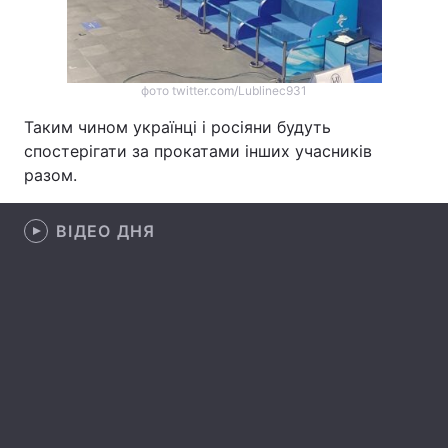
Лонгріди
фото twitter.com/Lublinec931
Відео з Youtube
Статті
Таким чином українці і росіяни будуть
Інтерв'ю
Думки
спостерігати за прокатами інших учасників
разом.
Архів
Вакансії
Контакти
ВІДЕО ДНЯ
Послуги