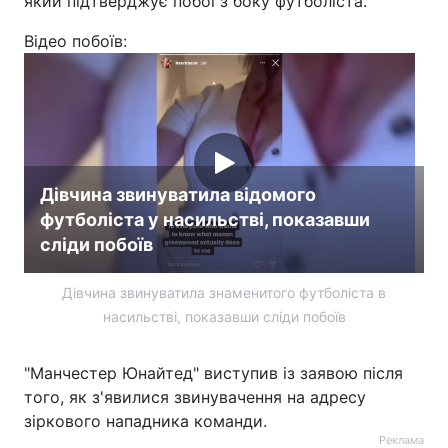
який підтверджує побої з боку футболіста.
Відео побоїв:
Дівчина звинуватила відомого
футболіста у насильстві, показавши
сліди побоїв
Дівчина звинуватила знаменитого футболіста в
насильстві, показавши сліди побоїв
"Манчестер Юнайтед" виступив із заявою після
того, як з'явилися звинувачення на адресу
зіркового нападника команди.
Реклама