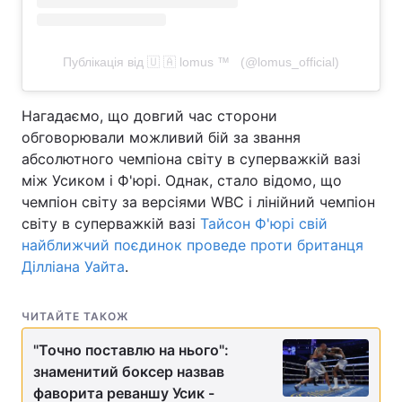
Публікація від 🇺 🇦 lomus ™ ️ ️ (@lomus_official)
Нагадаємо, що довгий час сторони
обговорювали можливий бій за звання
абсолютного чемпіона світу в суперважкій вазі
між Усиком і Ф'юрі. Однак, стало відомо, що
чемпіон світу за версіями WBC і лінійний чемпіон
світу в суперважкій вазі
Тайсон Ф'юрі свій
найближчий поєдинок проведе проти британця
Ділліана Уайта
.
ЧИТАЙТЕ ТАКОЖ
"Точно поставлю на нього":
знаменитий боксер назвав
фаворита реваншу Усик -