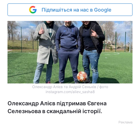
Підпишіться на нас в Google
Олександр Алієв та Андрій Сеньків / фото
instagram.com/aliev_sasha8
Олександр Алієв підтримав Євгена
Селезньова в скандальній історії.
Реклама