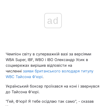
ad
Чемпіон світу в суперважкій вазі за версіями
WBA Super, IBF, WBO і IBO Олександр Усик в
соцмережах вирішив відповісти на
численні
заяви британського володаря титулу
WBC Тайсона Ф'юрі
.
Український боксер проїхався на коні і звернувся
до Тайсона Ф'юрі.
"Гей, Ф'юрі! Я тебе осідлаю так само", - сказав