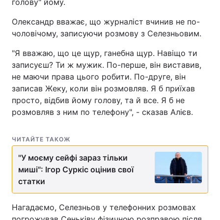
голову" йому.
Олександр вважає, що журналіст вчинив не по-
чоловічому, записуючи розмову з Селезньовим.
"Я вважаю, що це щур, ганебна щур. Навіщо ти
записуєш? Ти ж мужик. По-перше, він виставив,
не маючи права цього робити. По-друге, він
записав Жеку, коли він розмовляв. Я б приїхав
просто, відбив йому голову, та й все. Я б не
розмовляв з ним по телефону", - сказав Алієв.
ЧИТАЙТЕ ТАКОЖ
"У моєму сейфі зараз тільки
миші": Ігор Суркіс оцінив свої
статки
Нагадаємо, Селезньов у телефонних розмовах
погрожував Сеньківу фізичною розправою після