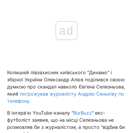
ad
Колишній півзахисник київського "Динамо" і
збірної України Олександр Алієв поділився своєю
думкою про скандал навколо Євгена Селезньова,
який
погрожував журналісту Андрію Сеньківу по
телефону
.
В інтерв'ю YouTube-каналу "
BurBuzz
" екс-
футболіст заявив, що на місці Селезньова не
розмовляв би з журналістом, а просто "відбив би