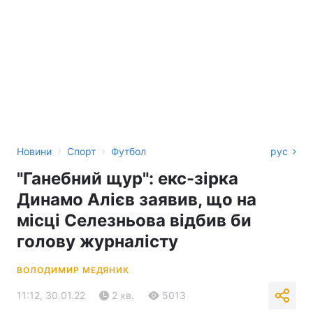
›
›
Новини
Спорт
Футбол
рус
"Ганебний щур": екс-зірка
Динамо Алієв заявив, що на
місці Селезньова відбив би
голову журналісту
ВОЛОДИМИР МЕДЯНИК
11:12, 30.01.22
2 хв.
5013