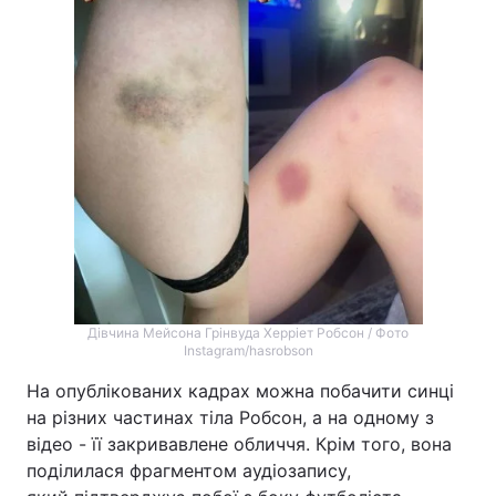
Дівчина Мейсона Грінвуда Херріет Робсон / Фото
Instagram/hasrobson
На опублікованих кадрах можна побачити синці
на різних частинах тіла Робсон, а на одному з
відео - її закривавлене обличчя. Крім того, вона
поділилася фрагментом аудіозапису,