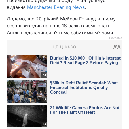
насильство будь-якого роду", - цитує клуб
видання
Manchester Evening News
.
Додамо, що 20-річний Мейсон Грінвуд в цьому
сезоні виходив на поле 18 разів в чемпіонаті
Англії і відзначився п'ятьма забитими м'ячами.
Реклама