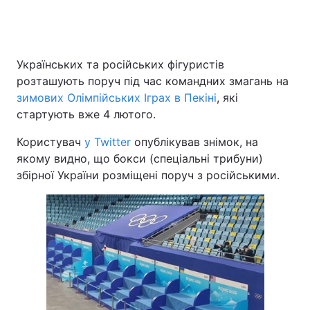
Головна
Війна
Українських та російських фігуристів
розташують поруч під час командних змагань на
Україна
Політика
зимових Олімпійських Іграх в Пекіні
, які
стартують вже 4 лютого.
Економіка
Світ
Користувач
у Twitter
опублікував знімок, на
Спорт
Наука
якому видно, що бокси (спеціальні трибуни)
збірної України розміщені поруч з російськими.
Техно і зв'язок
Лайт
Зброя
Інциденти
Здоров'я
Туризм
Цікавинки
Погода
Екологія
Регіони