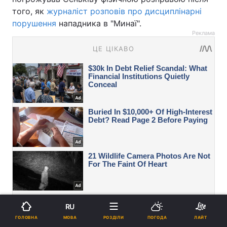
того, як
журналіст розповів про дисциплінарні
порушення
нападника в "Минаї".
Реклама
RU
МОВА
ГОЛОВНА
РОЗДІЛИ
ПОГОДА
ЛАЙТ