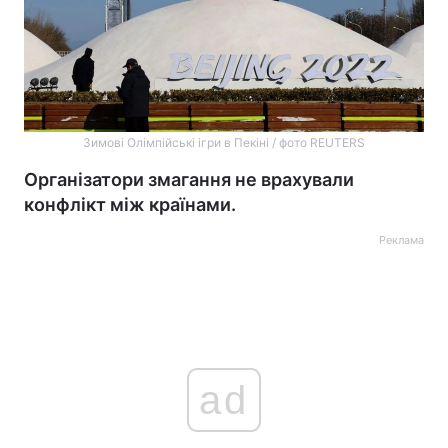
Зимові Олімпійські ігри в Пекіні / фото REUTERS
Організатори змагання не врахували
конфлікт між країнами.
Реклама
ad