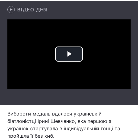
ВІДЕО ДНЯ
Лонгріди
Відео з Youtube
Статті
Інтерв'ю
Думки
Архів
Вакансії
Play
Контакти
Video
Послуги
Вибороти медаль вдалося українській
біатлоністці Ірині Шевченко, яка першою з
українок стартувала в індивідуальній гонці та
пройшла її без хиб.