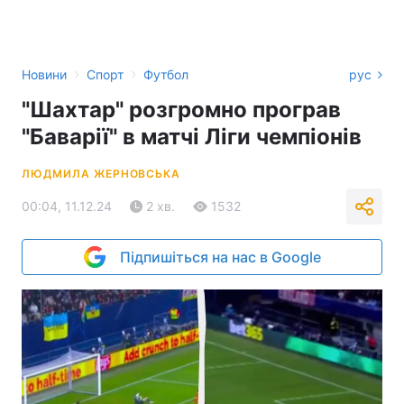
›
›
Новини
Спорт
Футбол
рус
"Шахтар" розгромно програв
"Баварії" в матчі Ліги чемпіонів
ЛЮДМИЛА ЖЕРНОВСЬКА
00:04, 11.12.24
2 хв.
1532
Підпишіться на нас в Google