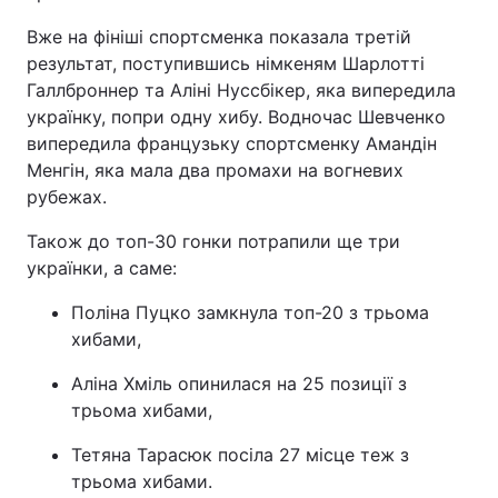
Вже на фініші спортсменка показала третій
Тема оформлення
результат, поступившись німкеням Шарлотті
Галлброннер та Аліні Нуссбікер, яка випередила
українку, попри одну хибу. Водночас Шевченко
випередила французьку спортсменку Амандін
Менгін, яка мала два промахи на вогневих
рубежах.
Також до топ-30 гонки потрапили ще три
українки, а саме:
Поліна Пуцко замкнула топ-20 з трьома
хибами,
Аліна Хміль опинилася на 25 позиції з
трьома хибами,
Тетяна Тарасюк посіла 27 місце теж з
трьома хибами.