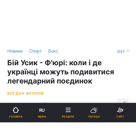
›
›
Новини
Спорт
Бокс
рус
Бій Усик - Ф'юрі: коли і де
українці можуть подивитися
легендарний поєдинок
БОГДАН ФРОЛОВ
18:11, 10.12.24
1 хв.
7088
RU
МОВА
ГОЛОВНА
РОЗДІЛИ
ПОГОДА
ЛАЙТ
Підпишіться на нас в Google