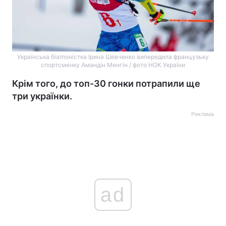
Українська біатлоністка Ірина Шевченко випередила французьку
спортсменку Амандін Менгін / фото НОК України
Крім того, до топ-30 гонки потрапили ще
три українки.
Реклама
ad