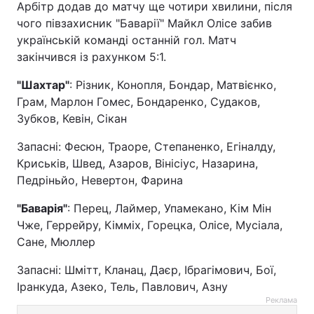
Арбітр додав до матчу ще чотири хвилини, після
чого півзахисник "Баварії" Майкл Олісе забив
українській команді останній гол. Матч
закінчився із рахунком 5:1.
"Шахтар"
: Різник, Конопля, Бондар, Матвієнко,
Грам, Марлон Гомес, Бондаренко, Судаков,
Зубков, Кевін, Сікан
Запасні: Фесюн, Траоре, Степаненко, Егіналду,
Криськів, Швед, Азаров, Вінісіус, Назарина,
Педріньйо, Невертон, Фарина
"Баварія"
: Перец, Лаймер, Упамекано, Кім Мін
Чже, Геррейру, Кімміх, Горецка, Олісе, Мусіала,
Сане, Мюллер
Запасні: Шмітт, Кланац, Даєр, Ібрагімович, Бої,
Іранкуда, Азеко, Тель, Павлович, Азну
Реклама