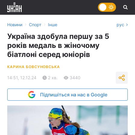
›
›
Новини
Спорт
Інше
рус
Україна здобула першу за 5
років медаль в жіночому
біатлоні серед юніорів
КАРИНА БОВСУНОВСЬКА
14:51, 12.12.24
2 хв.
3440
Підпишіться на нас в Google