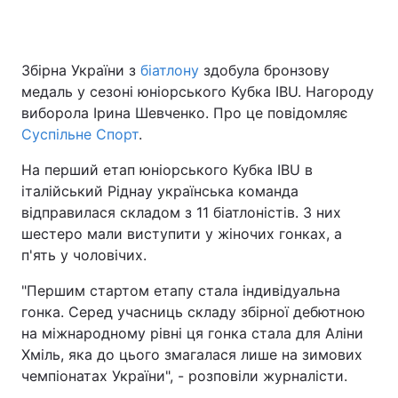
Збірна України з
біатлону
здобула бронзову
Головна
Війна
медаль у сезоні юніорського Кубка IBU. Нагороду
виборола Ірина Шевченко. Про це повідомляє
Україна
Політика
Суспільне Спорт
.
Економіка
Світ
На перший етап юніорського Кубка IBU в
італійський Ріднау українська команда
Спорт
Наука
відправилася складом з 11 біатлоністів. З них
шестеро мали виступити у жіночих гонках, а
Техно і зв'язок
Лайт
п'ять у чоловічих.
Зброя
Інциденти
"Першим стартом етапу стала індивідуальна
гонка. Серед учасниць складу збірної дебютною
Здоров'я
Туризм
на міжнародному рівні ця гонка стала для Аліни
Цікавинки
Погода
Хміль, яка до цього змагалася лише на зимових
чемпіонатах України", - розповіли журналісти.
Екологія
Регіони