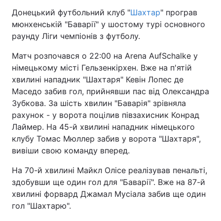
Донецький футбольний клуб "
Шахтар
" програв
мюнхенській "Баварії" у шостому турі основного
раунду Ліги чемпіонів з футболу.
Матч розпочався о 22:00 на Arena AufSchalke у
німецькому місті Гельзенкірхен. Вже на п'ятій
хвилині нападник "Шахтаря" Кевін Лопес де
Маседо забив гол, прийнявши пас від Олександра
Зубкова. За шість хвилин "Баварія" зрівняла
рахунок - у ворота поцілив півзахисник Конрад
Лаймер. На 45-й хвилині нападник німецького
клубу Томас Мюллер забив у ворота "Шахтаря",
вивіши свою команду вперед.
На 70-й хвилині Майкл Олісе реалізував пенальті,
здобувши ще один гол для "Баварії". Вже на 87-й
хвилині форвард Джамал Мусіала забив ще один
гол "Шахтарю".