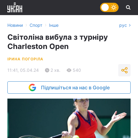
›
›
Новини
Спорт
Інше
рус
Світоліна вибула з турніру
Сharleston Open
ІРИНА ПОГОРІЛА
11:41, 05.04.24
2 хв.
540
Підпишіться на нас в Google