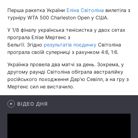
Перша ракетка України
Еліна Світоліна
вилетіла з
турніру WTA 500 Сharleston Open у США.
Головна
Війна
У 1/8 фіналу українська тенісистка у двох сетах
програла Елізе Мертенс з
Україна
Політика
Бельгії. Згідно
результатів поєдинку
Світоліна
програла своїй суперниці з рахунком 4:6, 1:6.
Економіка
Світ
Українка провела два матчі за день. Зокрема, у
Спорт
Наука
другому раунді Світоліна обіграла австралійку
російського походження Дар'ю Севілл, а на гру з
Техно і зв'язок
Лайт
Мертенс сил не вистачило.
Зброя
Інциденти
ВІДЕО ДНЯ
Здоров'я
Туризм
Цікавинки
Погода
Екологія
Регіони