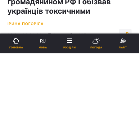
громадянином РФ і обізвав
українців токсичними
ІРИНА ПОГОРІЛА
09:34, 05.04.24
1 хв.
4037
RU
МОВА
ГОЛОВНА
РОЗДІЛИ
ПОГОДА
ЛАЙТ
Підпишіться на нас в Google
Кашчелан отримав паспорт РФ / фото Вікіпедія