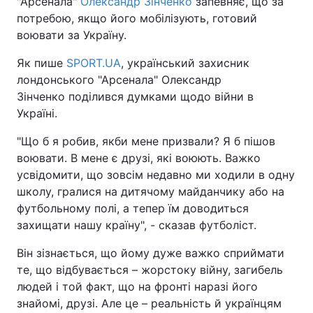
"Арсенала"
Олександр Зінченко
запевняє, що за
потребою, якщо його мобілізують, готовий
воювати за Україну.
Як пише
SPORT.UA
, український захисник
лондонського "Арсенала" Олександр
Зінченко поділився думками щодо війни в
Україні.
"Що б я робив, якби мене призвали? Я б пішов
воювати. В мене є друзі, які воюють. Важко
усвідомити, що зовсім недавно ми ходили в одну
школу, гралися на дитячому майданчику або на
футбольному полі, а тепер їм доводиться
захищати нашу країну", - сказав футболіст.
Він зізнається, що йому дуже важко сприймати
те, що відбувається – жорстоку війну, загибель
людей і той факт, що на фронті наразі його
знайомі, друзі. Але це – реальність й українцям