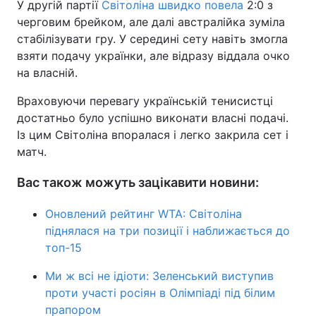
У другій партії
Світоліна швидко повела
2:0 з
черговим брейком, але далі австралійка зуміла
стабілізувати гру. У середині сету навіть змогла
взяти подачу українки, але відразу віддала очко
на власній.
Враховуючи перевагу українській тенисистці
достатньо було успішно виконати власні подачі.
Із цим Світоліна впоралася і легко закрила сет і
матч.
Вас також можуть зацікавити новини:
Оновлений рейтинг WTA: Світоліна
піднялася на три позиції і наближається до
топ-15
Ми ж всі не ідіоти: Зеленський виступив
проти участі росіян в Олімпіаді під білим
прапором