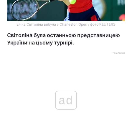
Еліна Світоліна вибула з Сharleston Open / фото REUTERS
Світоліна була останньою представницею
України на цьому турнірі.
Реклама
ad