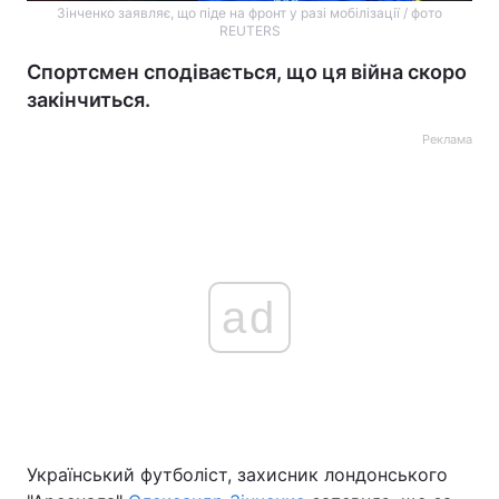
Зінченко заявляє, що піде на фронт у разі мобілізації / фото
REUTERS
Спортсмен сподівається, що ця війна скоро
закінчиться.
Реклама
ad
Український футболіст, захисник лондонського