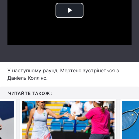
Лонгріди
Play
Video
Відео з Youtube
Статті
Інтерв'ю
Думки
Архів
Вакансії
У наступному раунді Мертенс зустрінеться з
Контакти
Даніель Коллінс.
Послуги
ЧИТАЙТЕ ТАКОЖ: