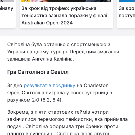
фіналу
За крок від трофею: українська
За кро
Тема оформлення
тенісистка зазнала поразки у фіналі
поступ
Australian Open-2024
Світоліна була останньою спортсменкою з
України на цьому турнірі. Перед цим змагання
залишила Ангеліна Калініна.
Гра Світоліної з Севілл
Згідно
результатів поєдинку
на Charleston
Open,
Світоліна виграла у своєї суперниці з
рахунком 2:0 (6:2, 6:4).
Зокрема, з п'яти стартових геймів чотири
закінчилися перемогою тенісистки, яка приймала
подачі. Світоліна оформила три брейки проти
одного в суперниці. Світоліна після другої