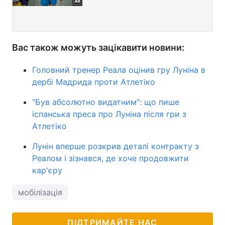
Вас також можуть зацікавити новини:
Головний тренер Реала оцінив гру Луніна в
дербі Мадрида проти Атлетіко
"Був абсолютно видатним": що пише
іспанська преса про Луніна після гри з
Атлетіко
Лунін вперше розкрив деталі контракту з
Реалом і зізнався, де хоче продовжити
кар'єру
мобілізація
ПІДТРИМАЙТЕ НАС