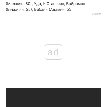
(Малакян, 80), Удо, К.Оганесян, Байрамян
Тема оформлення
(Бічахчян, 55), Бабаян (Адамян, 55)
Реклама
ad