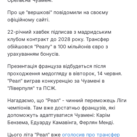
Орельєна Чуамені.
Про це "вершкові" повідомили на своєму
офіційному сайті.
22-річний хавбек підписав з мадридським
клубом контракт до 2028 року. Трансфер
обійшовся "Реалу" в 100 мільйонів євро з
урахуванням бонусів.
Презентація француза відбудеться після
проходження медогляду в вівторок, 14 червня.
"Реал" виграв конкуренцію за Чуамені в
"Ліверпуля" та ПСЖ.
Нагадаємо, що "Реал" - чинний переможець Ліги
чемпіонів. Там вже достатньо французів, які
допоможуть адаптуватися Чуамені: Карім
Бензема, Едуарду Камавінга, Ферлян Менді.
Цього літа "Реал" вже
оголосив про трансфер