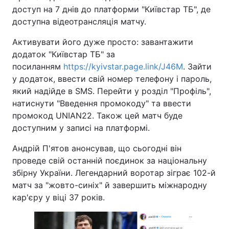
доступ на 7 днів до платформи "Київстар ТБ", де
доступна відеотрансляція матчу.
Активувати його дуже просто: завантажити
додаток "Київстар ТБ" за
посиланням
https://kyivstar.page.link/J46M
. Зайти
у додаток, ввести свій номер телефону і пароль,
який надійде в SMS. Перейти у розділ "Профіль",
натиснути "Введення промокоду" та ввести
промокод UNIAN22. Також цей матч буде
доступним у записі на платформі.
Андрій П'ятов анонсував, що сьогодні він
проведе свій останній поєдинок за національну
збірну України. Легендарний воротар зіграє 102-й
матч за "жовто-синіх" й завершить міжнародну
кар'єру у віці 37 років.