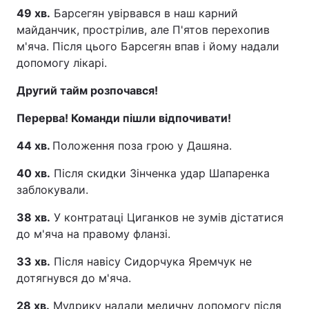
49 хв.
Барсегян увірвався в наш карний
майданчик, прострілив, але П'ятов перехопив
м'яча. Після цього Барсегян впав і йому надали
допомогу лікарі.
Другий тайм розпочався!
Перерва! Команди пішли відпочивати!
44 хв.
Положення поза грою у Дашяна.
40 хв.
Після скидки Зінченка удар Шапаренка
заблокували.
38 хв.
У контратаці Циганков не зумів дістатися
до м'яча на правому фланзі.
33 хв.
Після навісу Сидорчука Яремчук не
дотягнувся до м'яча.
28 хв.
Мудрику надали медичну допомогу після