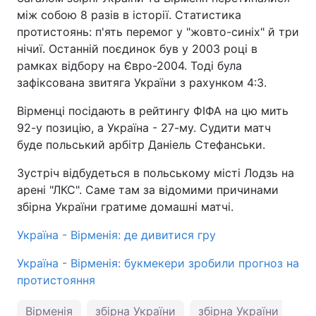
між собою 8 разів в історії. Статистика
протистоянь: п'ять перемог у "жовто-синіх" й три
нічиї. Останній поєдинок був у 2003 році в
рамках відбору на Євро-2004. Тоді була
зафіксована звитяга України з рахунком 4:3.
Вірменці посідають в рейтингу ФІФА на цю мить
92-у позицію, а Україна - 27-му. Судити матч
буде польський арбітр Даніель Стефанськи.
Зустріч відбудеться в польському місті Лодзь на
арені "ЛКС". Саме там за відомими причинами
збірна України гратиме домашні матчі.
Україна - Вірменія: де дивитися гру
Україна - Вірменія: букмекери зробили прогноз на
протистояння
Вірменія
збірна України
збірна України з фут