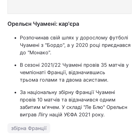
Орельєн Чуамені: кар'єра
Розпочинав свій шлях у дорослому футболі
Чуамені з "Бордо", а у 2020 році приєднався
до "Монако".
В сезоні 2021/22 Чуамені провів 35 матчів у
чемпіонаті Франції, відзначившись
трьома голами та двома асистами.
За національну збірну Франції Чуамені
провів 10 матчів та відзначився одним
забитим м'ячем. У складі "Ле Блю" Орельєн
виграв Лігу націй УЄФА 2021 року.
збірна Франції