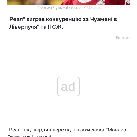
Орельєн Чуамені / фото ФК Монако
"Реал" виграв конкуренцію за Чуамені в
"Ліверпуля" та ПСЖ.
Реклама
ad
"Реал" підтвердив перехід півзахисника "Монако"