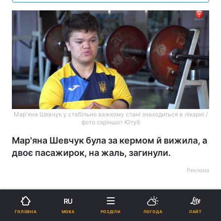
Мар'яна Шевчук у стабільно важкому стані знаходиться в лікарні /
фото скріншот Ютуб
Мар'яна Шевчук була за кермом й вижила, а
двоє пасажирок, на жаль, загинули.
Реклама
RU
МОВА
ГОЛОВНА
РОЗДІЛИ
ПОГОДА
ЛАЙТ