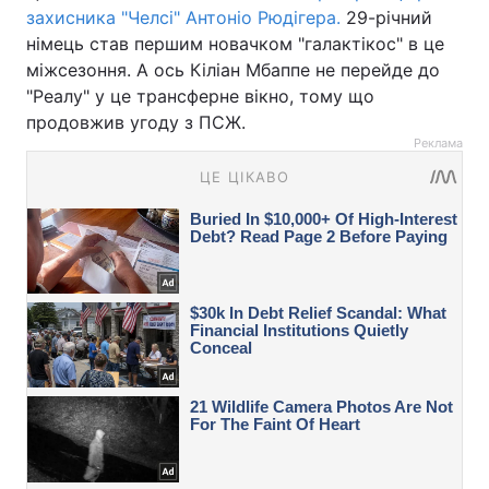
захисника "Челсі" Антоніо Рюдігера.
29-річний
німець став першим новачком "галактікос" в це
міжсезоння. А ось Кіліан Мбаппе не перейде до
"Реалу" у це трансферне вікно, тому що
продовжив угоду з ПСЖ.
Реклама