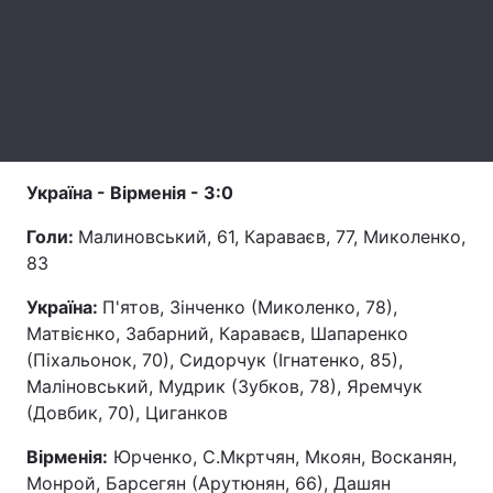
Лонгріди
Відео з Youtube
Статті
Інтерв'ю
Думки
Україна - Вірменія - 3:0
Архів
Вакансії
Голи:
Малиновський, 61, Караваєв, 77, Миколенко,
Контакти
83
Послуги
Україна:
П'ятов, Зінченко (Миколенко, 78),
Матвієнко, Забарний, Караваєв, Шапаренко
(Піхальонок, 70), Сидорчук (Ігнатенко, 85),
Маліновський, Мудрик (Зубков, 78), Яремчук
(Довбик, 70), Циганков
Вірменія:
Юрченко, С.Мкртчян, Мкоян, Восканян,
Монрой, Барсегян (Арутюнян, 66), Дашян