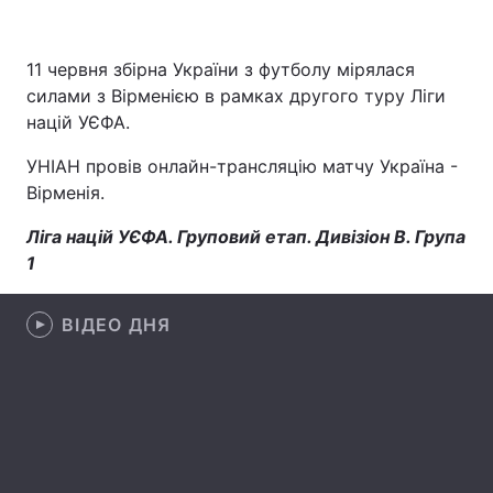
11 червня збірна України з футболу мірялася
силами з Вірменією в рамках другого туру Ліги
Головна
Війна
націй УЄФА.
Україна
Політика
УНІАН провів онлайн-трансляцію матчу Україна -
Вірменія.
Економіка
Світ
Ліга націй УЄФА. Груповий етап. Дивізіон В. Група
Спорт
Наука
1
Техно і зв'язок
Лайт
ВІДЕО ДНЯ
Зброя
Інциденти
Здоров'я
Туризм
Цікавинки
Погода
Екологія
Регіони