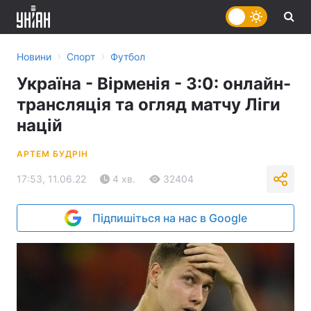
›
›
Новини
Спорт
Футбол
Україна - Вірменія - 3:0: онлайн-
трансляція та огляд матчу Ліги
націй
АРТЕМ БУДРІН
17:53, 11.06.22
4 хв.
32404
Підпишіться на нас в Google