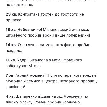
пошкодження.
23 хв.
Контратака гостей до гостроти не
привела.
19 хв. Небезпечно!
Малиновський з-за меж
штрафного пробив трохи вище поперечини!
14 хв.
Оганесян з-за меж штрафного пробив
невдало.
11 хв.
Удар Циганкова з меж штрафного
заблокував Мкоян.
7 хв. Гарний момент!
Після поперечної передачі
Мудрика Яремчук з центра штрафного пробив у
голкіпера!
4 хв.
Шапаренко віддав на хід Яремчуку по
лівому флангу. Роман пробив невлучно.