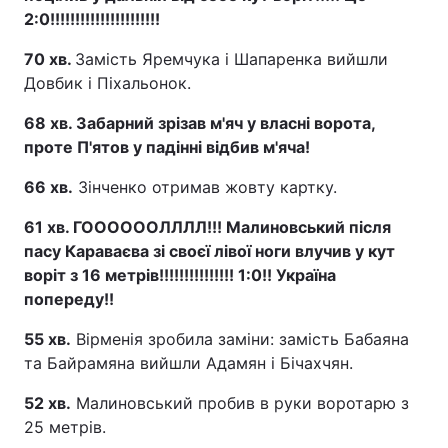
2:0!!!!!!!!!!!!!!!!!!!!!!
70 хв.
Замість Яремчука і Шапаренка вийшли
Довбик і Піхальонок.
68 хв. Забарний зрізав м'яч у власні ворота,
проте П'ятов у падінні відбив м'яча!
66 хв.
Зінченко отримав жовту картку.
61 хв. ГООООООЛЛЛЛ!!! Малиновський після
пасу Караваєва зі своєї лівої ноги влучив у кут
воріт з 16 метрів!!!!!!!!!!!!!!! 1:0!! Україна
попереду!!
55 хв.
Вірменія зробила заміни: замість Бабаяна
та Байрамяна вийшли Адамян і Бічахчян.
52 хв.
Малиновський пробив в руки воротарю з
25 метрів.