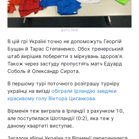
фото УАФ
В цій грі Україні точно не допоможуть Георгій
Бущан й Тарас Степаненко. Обох тренерський
штаб вирішив поберегти з міркувань здоров'я.
Також через застуду пропустять матч Едуард
Соболь й Олександр Сирота.
В першому турі поточного розіграшу турніру
українці на виїзді
обіграли Ірландію завдяки
красивому голу Віктора Циганкова.
Вірменія теж виграла в Ірландії з рахунком 1:0,
але поступилася Шотландії (0:2), яка теж у
даному квартеті виступає.
Загалом збірні України та Вірменії перетиналися