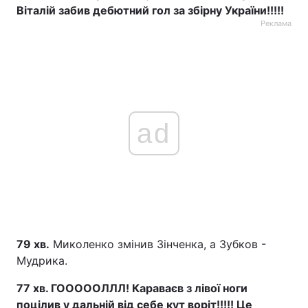
Віталій забив дебютний гол за збірну України!!!!!
Реклама
ad
79 хв.
Миколенко змінив Зінченка, а Зубков -
Мудрика.
77 хв. ГОООООЛЛЛ! Караваєв з лівої ноги
поцілив у дальній від себе кут воріт!!!!! Це