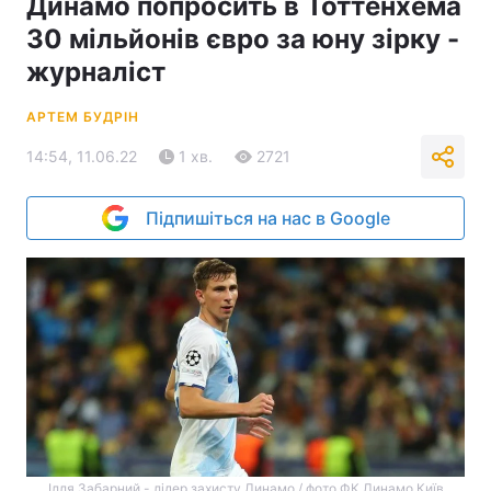
Динамо попросить в Тоттенхема
30 мільйонів євро за юну зірку -
журналіст
АРТЕМ БУДРІН
14:54, 11.06.22
1 хв.
2721
Підпишіться на нас в Google
Ілля Забарний - лідер захисту Динамо / фото ФК Динамо Київ