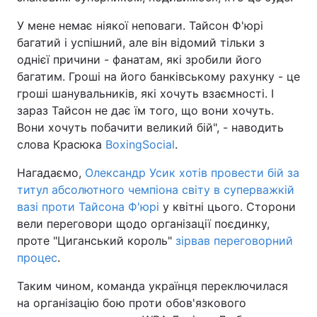
У мене немає ніякої неповаги. Тайсон Ф'юрі
багатий і успішний, але він відомий тільки з
однієї причини - фанатам, які зробили його
багатим. Гроші на його банківському рахунку - це
гроші шанувальників, які хочуть взаємності. І
зараз Тайсон не дає їм того, що вони хочуть.
Вони хочуть побачити великий бій", - наводить
слова Красюка
BoxingSocial
.
Нагадаємо,
Олександр Усик хотів провести бій за
титул абсолютного чемпіона світу в суперважкій
вазі проти Тайсона Ф'юрі
у квітні цього. Сторони
вели переговори щодо організації поєдинку,
проте "Циганський король"
зірвав переговорний
процес
.
Таким чином, команда українця переключилася
на організацію бою проти обов'язкового