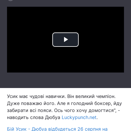
Лонгріди
Відео з Youtube
Статті
Інтерв'ю
Думки
Play
Архів
Вакансії
Video
Контакти
Послуги
Усик має чудові навички. Він великий чемпіон.
Дуже поважаю його. Але я голодний боксер, йду
забирати всі пояси. Ось чого хочу домогтися", -
наводить слова Дюбуа
Luckypunch.net
.
Бій Усик - Дюбуа відбудеться 26 серпня на