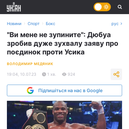
›
›
Новини
Спорт
Бокс
рус
"Ви мене не зупините": Дюбуа
зробив дуже зухвалу заяву про
поєдинок проти Усика
ВОЛОДИМИР МЕДЯНИК
19:04, 10.07.23
1 хв.
924
Підпишіться на нас в Google