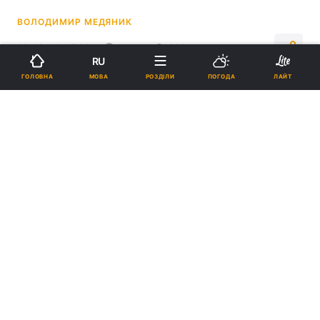
ВОЛОДИМИР МЕДЯНИК
16:43, 10.07.23
1 хв.
392
RU
МОВА
ГОЛОВНА
РОЗДІЛИ
ПОГОДА
ЛАЙТ
Підпишіться на нас в Google
Марта Костюк / фото REUTERS
Марта Костюк в парі Еленою-Габріелою
Русе програла дуету Міріам Колодзєєва /