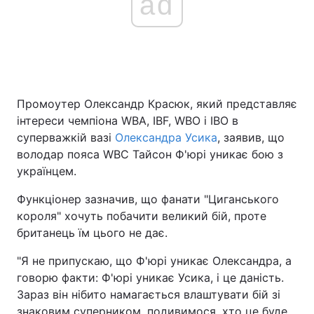
ad
Промоутер Олександр Красюк, який представляє
інтереси чемпіона WBA, IBF, WBO і IBO в
суперважкій вазі
Олександра Усика
, заявив, що
володар пояса WBC Тайсон Ф'юрі уникає бою з
українцем.
Функціонер зазначив, що фанати "Циганського
короля" хочуть побачити великий бій, проте
британець їм цього не дає.
"Я не припускаю, що Ф'юрі уникає Олександра, а
говорю факти: Ф'юрі уникає Усика, і це даність.
Зараз він нібито намагається влаштувати бій зі
знаковим суперником, подивимося, хто це буде.