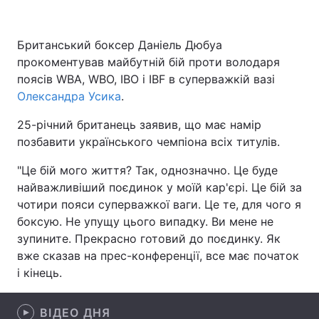
Британський боксер Даніель Дюбуа
прокоментував майбутній бій проти володаря
Головна
Війна
поясів WBA, WBO, IBO і IBF в суперважкій вазі
Україна
Політика
Олександра Усика
.
25-річний британець заявив, що має намір
Економіка
Світ
позбавити українського чемпіона всіх титулів.
Спорт
Наука
"Це бій мого життя? Так, однозначно. Це буде
найважливіший поєдинок у моїй кар'єрі. Це бій за
Техно і зв'язок
Лайт
чотири пояси суперважкої ваги. Це те, для чого я
Зброя
Інциденти
боксую. Не упущу цього випадку. Ви мене не
зупините. Прекрасно готовий до поєдинку. Як
Здоров'я
Туризм
вже сказав на прес-конференції, все має початок
і кінець.
Цікавинки
Погода
Екологія
ВІДЕО ДНЯ
Регіони