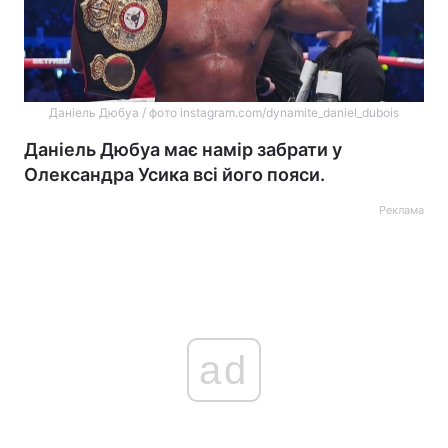
Даніель Дюбуа / фото instagram.com/dynamite_daniel_dubois
Даніель Дюбуа має намір забрати у
Олександра Усика всі його пояси.
Реклама
ad