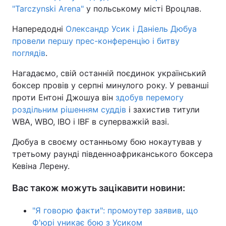
"Tarczynski Arena"
у польському місті Вроцлав.
Тема оформлення
Напередодні
Олександр Усик і Даніель Дюбуа
провели першу прес-конференцію і битву
поглядів
.
Нагадаємо, свій останній поєдинок український
боксер провів у серпні минулого року. У реванші
проти Ентоні Джошуа він
здобув перемогу
роздільним рішенням суддів
і захистив титули
WBA, WBO, IBO і IBF в суперважкій вазі.
Дюбуа в своєму останньому бою нокаутував у
третьому раунді південноафриканського боксера
Кевіна Лерену.
Вас також можуть зацікавити новини:
"Я говорю факти": промоутер заявив, що
Ф'юрі уникає бою з Усиком