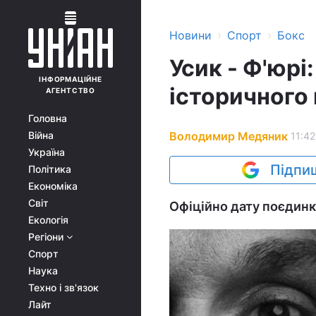
›
›
Новини
Спорт
Бокс
Усик - Ф'юрі
ІНФОРМАЦІЙНЕ
історичного
АГЕНТСТВО
Головна
Володимир Медяник
Війна
11:42
Україна
Підпиш
Політика
Економіка
Світ
Офіційно дату поєдинку
Екологія
Регіони
Спорт
Наука
Техно і зв'язок
Лайт