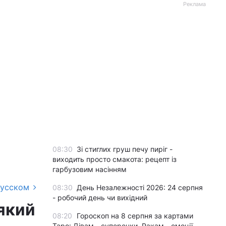
Реклама
08:30
Зі стиглих груш печу пиріг -
виходить просто смакота: рецепт із
гарбузовим насінням
русском
08:30
День Незалежності 2026: 24 серпня
- робочий день чи вихідний
 який
08:20
Гороскоп на 8 серпня за картами
Таро: Дівам - суперечки, Ракам - емоції