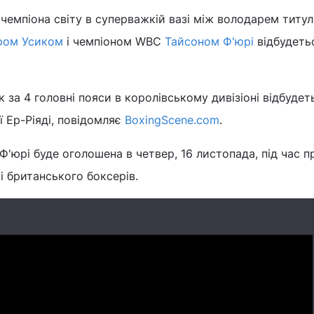
чемпіона світу в суперважкій вазі між володарем титулі
ром Усиком
і чемпіоном WBC
Тайсоном Ф'юрі
відбудеть
 за 4 головні пояси в королівському дивізіоні відбудет
ї Ер-Ріяді, повідомляє
BoxingScene.com
.
Ф'юрі буде оголошена в четвер, 16 листопада, під час п
 і британського боксерів.