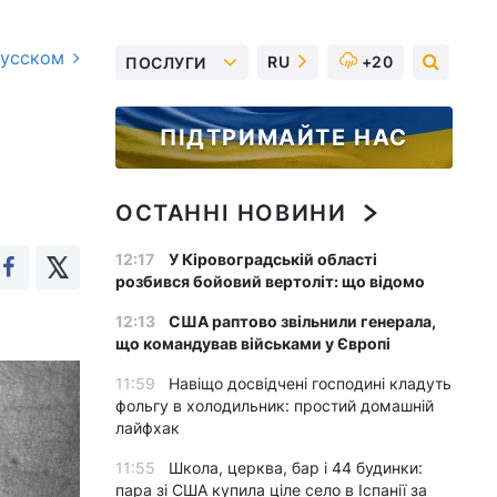
русском
RU
+20
ПОСЛУГИ
ПІДТРИМАЙТЕ НАС
ОСТАННІ НОВИНИ
12:17
У Кіровоградській області
розбився бойовий вертоліт: що відомо
12:13
США раптово звільнили генерала,
що командував військами у Європі
11:59
Навіщо досвідчені господині кладуть
фольгу в холодильник: простий домашній
лайфхак
11:55
Школа, церква, бар і 44 будинки:
пара зі США купила ціле село в Іспанії за