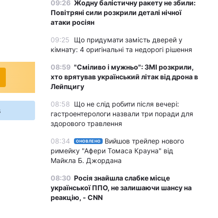
09:26
Жодну балістичну ракету не збили:
Повітряні сили розкрили деталі нічної
атаки росіян
09:25
Що придумати замість дверей у
кімнату: 4 оригінальні та недорогі рішення
08:59
"Сміливо і мужньо": ЗМІ розкрили,
хто врятував український літак від дрона в
Лейпцигу
08:58
Що не слід робити після вечері:
s
гастроентерологи назвали три поради для
здорового травлення
08:34
Вийшов трейлер нового
ОНОВЛЕНО
римейку "Афери Томаса Крауна" від
Майкла Б. Джордана
08:30
Росія знайшла слабке місце
української ППО, не залишаючи шансу на
реакцію, - CNN