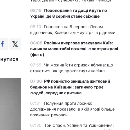
08:15
Похолодання та дощі йдуть по
Україні: де 8 серпня стане свіжіше
08:10
Гороскоп на 8 серпня: Левам –
відпочинок, Козерогам – зустріч з рідними
08:09
Росіяни вчергове атакували Київ:
виникли масштабні пожежі, є постраждалі
(фото)
рнутися
07:55
Чи можна їсти огризок яблука: що
станеться, якщо проковтнути насіння
07:36
РФ повністю знищила житловий
будинок на Київщині: загинуло троє
людей, серед них дитина
07:31
Полуниця проти лохини:
дослідження показало, в якій ягоді більше
поживних речовин
07:30
Три Спаси, Успіння та Усікновення: