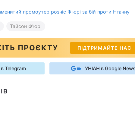
аменитий промоутер розніс Ф'юрі за бій проти Нганну
к
Тайсон Ф'юрі
ІТЬ ПРОЄКТУ
ПІДТРИМАЙТЕ НАС
 в Telegram
УНІАН в Google New
ІВ