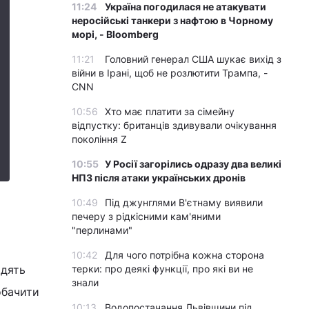
11:24
Україна погодилася не атакувати
неросійські танкери з нафтою в Чорному
морі, - Bloomberg
11:21
Головний генерал США шукає вихід з
війни в Ірані, щоб не розлютити Трампа, -
CNN
10:56
Хто має платити за сімейну
відпустку: британців здивували очікування
покоління Z
10:55
У Росії загорілись одразу два великі
НПЗ після атаки українських дронів
10:49
Під джунглями В'єтнаму виявили
печеру з рідкісними кам'яними
"перлинами"
10:42
Для чого потрібна кожна сторона
рдять
терки: про деякі функції, про які ви не
знали
обачити
10:13
Водопостачання Львівщини під