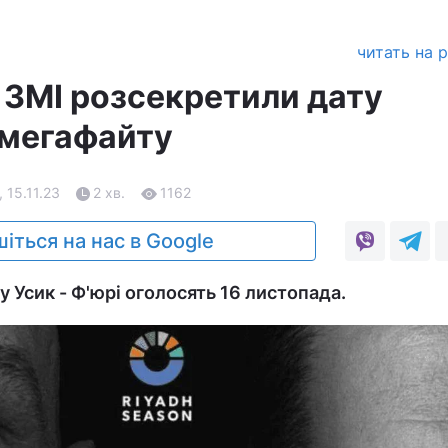
читать на 
: ЗМІ розсекретили дату
 мегафайту
, 15.11.23
2 хв.
1162
іться на нас в Google
 Усик - Ф'юрі оголосять 16 листопада.