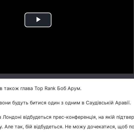
Play
Video
в також глава Top Rank Боб Арум.
вони будуть битися один з одним в Саудівській Аравії.
в Лондоні відбудеться прес-конференція, на якій підтве
ку. Але так, бій відбудеться. Не можу дочекатися, щоб п