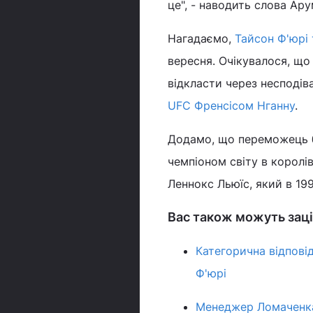
це", - наводить слова Ар
Нагадаємо,
Тайсон Ф'юрі
вересня. Очікувалося, що
відкласти через несподі
UFC Френсісом Нганну
.
Додамо, що переможець б
чемпіоном світу в королі
Леннокс Льюїс, який в 19
Вас також можуть заці
Категорична відпові
Ф'юрі
Менеджер Ломаченка 