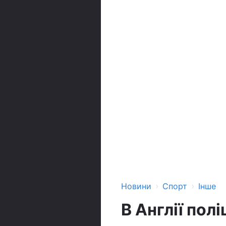
›
›
Новини
Спорт
Інше
В Англії пол