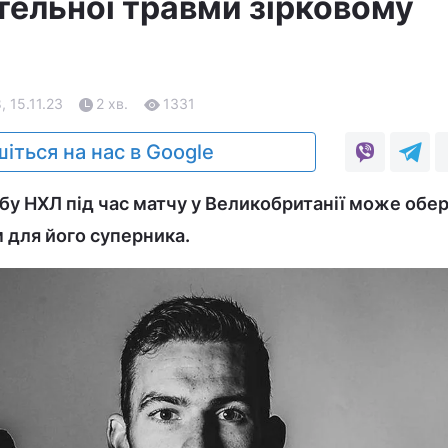
тельної травми зірковому
, 15.11.23
2 хв.
1331
іться на нас в Google
бу НХЛ під час матчу у Великобританії може обе
 для його суперника.