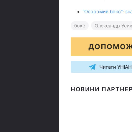
"Осоромив бокс": зн
бокс
Олександр Уси
ДОПОМОЖ
Читати УНІАН
НОВИНИ ПАРТНЕР