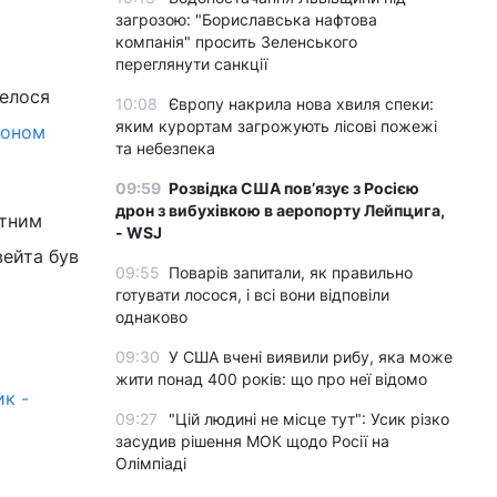
загрозою: "Бориславська нафтова
компанія" просить Зеленського
переглянути санкції
велося
10:08
Європу накрила нова хвиля спеки:
яким курортам загрожують лісові пожежі
іоном
та небезпека
09:59
Розвідка США пов’язує з Росією
дрон з вибухівкою в аеропорту Лейпцига,
ютним
- WSJ
вейта був
09:55
Поварів запитали, як правильно
готувати лосося, і всі вони відповіли
однаково
09:30
У США вчені виявили рибу, яка може
жити понад 400 років: що про неї відомо
к -
09:27
"Цій людині не місце тут": Усик різко
засудив рішення МОК щодо Росії на
Олімпіаді