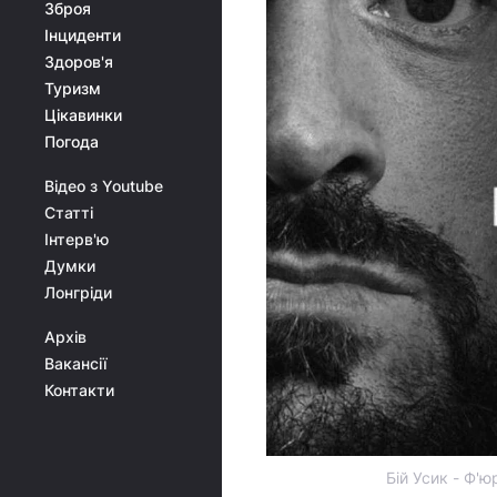
Зброя
Інциденти
Здоров'я
Туризм
Цікавинки
Погода
Відео з Youtube
Статті
Інтерв'ю
Думки
Лонгріди
Архів
Вакансії
Контакти
Бій Усик - Ф'ю