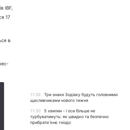
в IBF,
ся 17
ься в
рес-
11:36
Три знаки Зодіаку будуть головними
щасливчиками нового тижня
11:30
5 хвилин - і оси більше не
турбуватимуть: як швидко та безпечно
прибрати їхнє гніздо