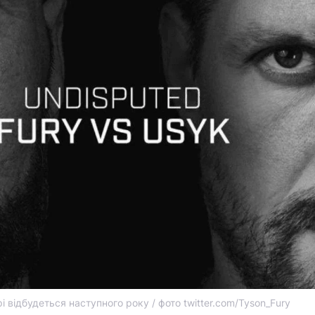
рі відбудеться наступного року / фото twitter.com/Tyson_Fury