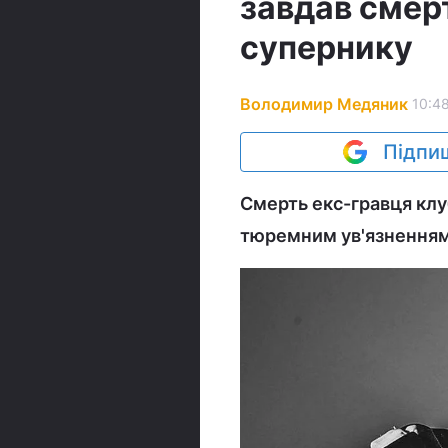
завдав смер
супернику
Володимир Медяник
10:48
Підпиш
Смерть екс-гравця клу
тюремним ув'язненням