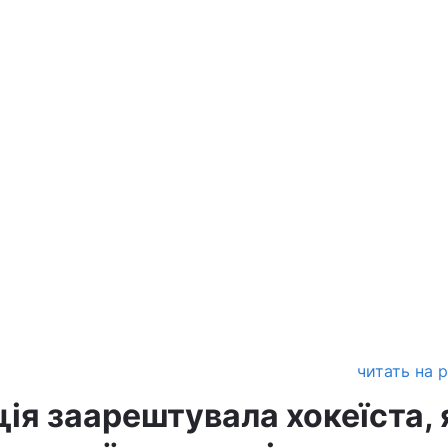
читать на 
іція заарештувала хокеїста,