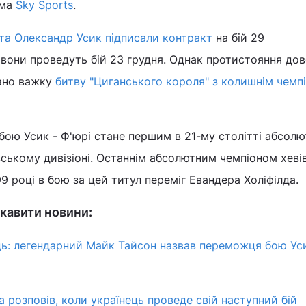
ума
Sky Sports
.
 та Олександр Усик підписали контракт
на бій 29
 вони проведуть бій 23 грудня. Однак протистояння до
вано важку
битву "Циганського короля" з колишнім чемп
ою Усик - Ф'юрі стане першим в 21-му столітті абсол
вському дивізіоні. Останнім абсолютним чемпіоном хеві
99 році в бою за цей титул переміг Евандера Холіфілда.
кавити новини:
дь: легендарний Майк Тайсон назвав переможця бою Уси
розповів, коли українець проведе свій наступний бій