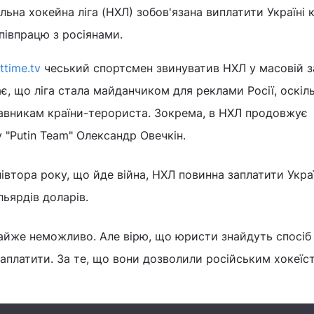
ьна хокейна ліга (НХЛ) зобов'язана виплатити Україні к
співпрацю з росіянами.
ttime.tv
чеський спортсмен звинуватив НХЛ у масовій з
ає, що ліга стала майданчиком для реклами Росії, оскіл
авникам країни-терориста. Зокрема, в НХЛ продовжує
 "Putin Team" Олександр Овечкін.
півтора року, що йде війна, НХЛ повинна заплатити Украї
ьярдів доларів.
айже неможливо. Але вірю, що юристи знайдуть спосіб 
аплатити. За те, що вони дозволили російським хокеїс