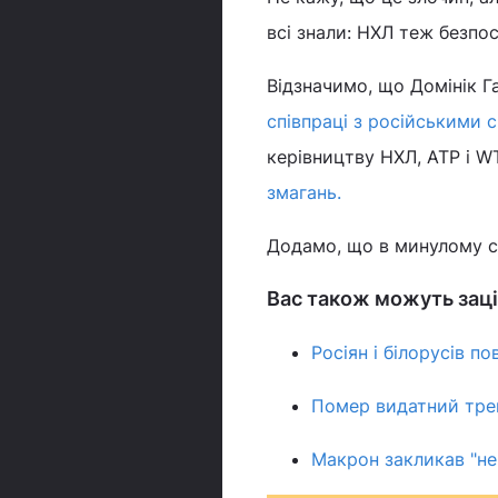
всі знали: НХЛ теж безпос
Відзначимо, що Домінік 
співпраці з російськими
керівництву НХЛ, ATP і W
змагань.
Додамо, що в минулому се
Вас також можуть заці
Росіян і білорусів п
Помер видатний трене
Макрон закликав "не