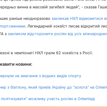
ередньо винна в масовій загибелі людей", - сказав Гаше
Гашек раніше неодноразово
закликав НХЛ відмовитися в
 спортсменами
. Легендарний хокеїст писав відкритий ли
TA з
закликом відсторонити росіян від усіх міжнародни
зоні в чемпіонаті НХЛ грали 62 хокеїста з Росії.
кавити новини:
овернули на змагання з водних видів спорту
р з біатлону, який привів Україну до "золота" на Олімп
 політизувати" можливу участь росіян в Олімпіаді