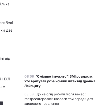
ілька
агибелі
ьки дає
ні від
08:59
"Сміливо і мужньо": ЗМІ розкрили,
і НХЛ
хто врятував український літак від дрона в
Лейпцигу
там
08:58
Що не слід робити після вечері:
гастроентерологи назвали три поради для
здорового травлення