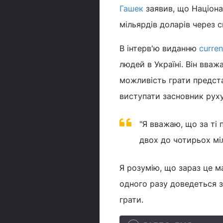
Гашек
заявив, що Націонал
мільярдів доларів через 
В інтерв'ю виданню
curren
людей в Україні. Він вваж
можливість грати предст
виступати засновник руху
"Я вважаю, що за ті 
двох до чотирьох міл
Я розумію, що зараз це м
одного разу доведеться з
грати.