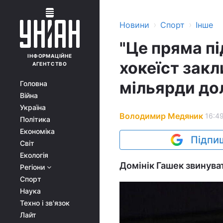
›
›
Новини
Спорт
Інше
"Це пряма пі
ІНФОРМАЦІЙНЕ
хокеїст закл
АГЕНТСТВО
мільярди до
Головна
Війна
Україна
Володимир Медяник
16:49
Політика
Економіка
Підпиш
Світ
Екологія
Домінік Гашек звинуват
Регіони
Спорт
Наука
Техно і зв'язок
Лайт