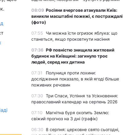
к.
08:09
Росіяни вчергове атакували Київ:
виникли масштабні пожежі, є постраждалі
(фото)
ід
ст
07:55
Чи можна їсти огризок яблука: що
станеться, якщо проковтнути насіння
х
07:36
РФ повністю знищила житловий
будинок на Київщині: загинуло троє
людей, серед них дитина
07:31
Полуниця проти лохини:
дослідження показало, в якій ягоді більше
поживних речовин
07:30
Три Спаси, Успіння та Усікновення:
православний календар на серпень 2026
іаді
07:10
Магнітна буря охопить Землю:
свіжий прогноз на 3 дні (графік)
06:30
8 серпня: церковне свято сьогодні,