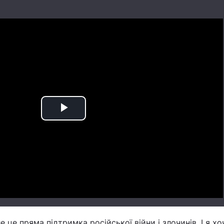
Play
Video
е це пряма підтримка російської війни і злочинів. І я хо