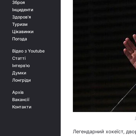
Зброя
Інциденти
Здоров'я
Туризм
Цікавинки
Погода
Відео з Youtube
Статті
Інтерв'ю
Думки
Лонгріди
Архів
Вакансії
Контакти
Легендарний хокеїст, дво