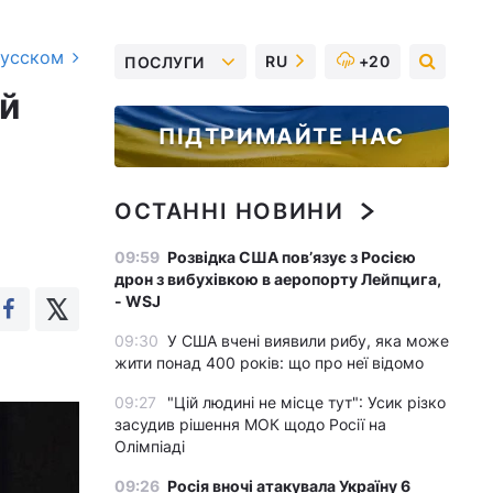
русском
RU
+20
ПОСЛУГИ
ий
ПІДТРИМАЙТЕ НАС
ОСТАННІ НОВИНИ
09:59
Розвідка США пов’язує з Росією
дрон з вибухівкою в аеропорту Лейпцига,
- WSJ
09:30
У США вчені виявили рибу, яка може
жити понад 400 років: що про неї відомо
09:27
"Цій людині не місце тут": Усик різко
засудив рішення МОК щодо Росії на
Олімпіаді
09:26
Росія вночі атакувала Україну 6