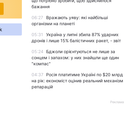
що потрібно зробити, щоб здійснилося
бажання
06:27
Вражають уяву: які найбільші
організми на планеті
k
05:31
Україна у липні збила 87% ударних
дронів і лише 15% балістичних ракет, - звіт
05:24
Бджоли орієнтуються не лише за
сонцем і запахом: у них знайшли ще один
"компас"
04:37
Росія платитиме Україні по $20 млрд
на рік: економіст оцінив реальний механізм
репарацій
Реклама