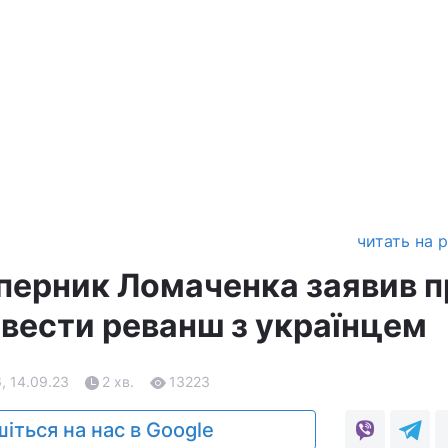
читать на 
перник Ломаченка заявив п
вести реванш з українцем
, 14.09.23
2 хв.
13223
іться на нас в Google