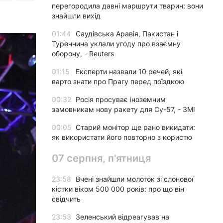
перегородила давні маршрути тварин: вони
знайшли вихід
01:44
Саудівська Аравія, Пакистан і
Туреччина уклали угоду про взаємну
оборону, - Reuters
01:15
Експерти назвали 10 речей, які
варто знати про Прагу перед поїздкою
00:32
Росія просуває іноземним
замовникам нову ракету для Су-57, - ЗМІ
00:05
Старий монітор ще рано викидати:
як використати його повторно з користю
07 серпня, п'ятниця
23:58
Вчені знайшли молоток зі слонової
кістки віком 500 000 років: про що він
свідчить
23:53
Зеленський відреагував на