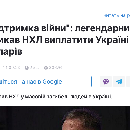
читать на 
дтримка війни": легендарн
икав НХЛ виплатити Україні
ларів
, 14.09.23
2 хв.
83676
іться на нас в Google
ив НХЛ у масовій загибелі людей в Україні.