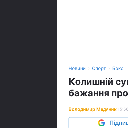
›
›
Новини
Спорт
Бокс
Колишній су
бажання про
Володимир Медяник
15:56
Підпиш