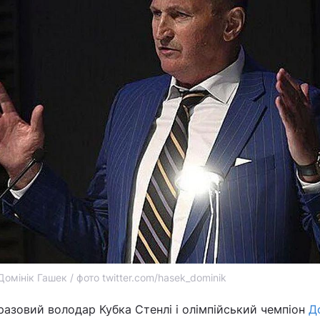
Домінік Гашек / фото twitter.com/hasek_dominik
разовий володар Кубка Стенлі і олімпійський чемпіон
Д