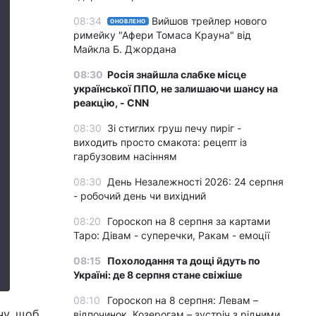
08:34
Вийшов трейлер нового
ОНОВЛЕНО
римейку "Афери Томаса Крауна" від
Майкла Б. Джордана
08:30
Росія знайшла слабке місце
української ППО, не залишаючи шансу на
реакцію, - CNN
08:30
Зі стиглих груш печу пиріг -
виходить просто смакота: рецепт із
гарбузовим насінням
08:30
День Незалежності 2026: 24 серпня
- робочий день чи вихідний
08:20
Гороскоп на 8 серпня за картами
Таро: Дівам - суперечки, Ракам - емоції
08:15
Похолодання та дощі йдуть по
Україні: де 8 серпня стане свіжіше
08:10
Гороскоп на 8 серпня: Левам –
чу, щоб
відпочинок, Козерогам – зустріч з рідними