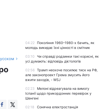
04:22
Покоління 1960–1980-х бачить, як
молодь викидає їхні цінності в смітник
03:10
Чи справді родзинки такі корисні, як
русском
усі думають: відповідь дієтологів
ро
02:56
Трамп неохоче посилює тиск на РФ,
але законопроект Грема змусить його
вжити заходів, - WSJ
02:23
Мелоні відреагувала на вимогу
Іспанії щодо прикордонних перевірок у
Шенгені
02:18
Сонячна електростанція