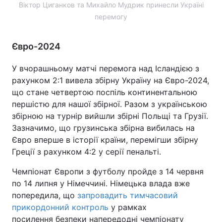
Віктор Циганков та Михайло Мудрик принесли Україні
перемогу
Євро-2024
У вчорашньому матчі перемога над Ісландією з
рахунком 2:1 вивела збірну Україну на Євро-2024,
що стане четвертою поспіль континентальною
першістю для нашої збірної. Разом з українською
збірною на турнір вийшли збірні Польщі та Грузії.
Зазначимо, що грузинська збірна вибилась на
Євро вперше в історії країни, перемігши збірну
Греції з рахунком 4:2 у серії пенальті.
Чемпіонат Європи з футболу пройде з 14 червня
по 14 липня у Німеччині. Німецька влада вже
попередила, що
запровадить тимчасовий
прикордонний контроль
у рамках
посилення безпеки напередодні чемпіонату