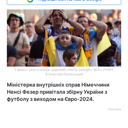
У фокусі уваги німців широкий спектр заходів / фото УНІАН,
В'ячеслав Ратинський
Міністерка внутрішніх справ Німеччини
Ненсі Фезер привітала збірну України з
футболу з виходом на Євро-2024.
Реклама