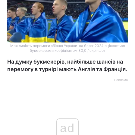
Можливість перемоги збірної України на Євро-2024 оцінюється
букмекерами коефіцієнтом 33,0 / скріншот
На думку букмекерів, найбільше шансів на
перемогу в турнірі мають Англія та Франція.
Реклама
ad