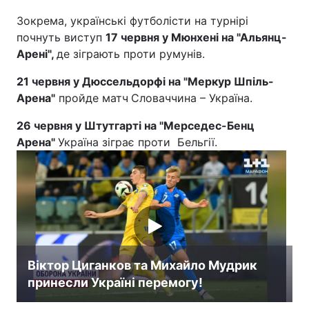
Зокрема, українські футболісти на турнірі
почнуть виступ
17 червня у Мюнхені на "Альянц-
Арені",
де зіграють проти румунів.
21 червня у Дюссельдорфі на "Меркур Шпіль-
Арена"
пройде матч
Словаччина – Україна.
26 червня у Штутгарті на "Мерседес-Бенц
Арена"
Україна зіграє проти Бельгії.
Віктор Циганков та Михайло Мудрик
принесли Україні перемогу!