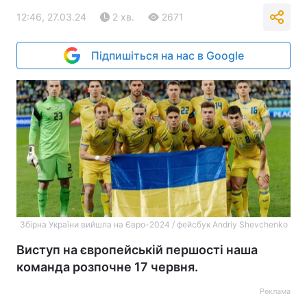
12:46, 27.03.24
2 хв.
2671
Підпишіться на нас в Google
Збірна України вийшла на Євро-2024 / фейсбук Andriy Shevchenko
Виступ на європейській першості наша
команда розпочне 17 червня.
Реклама