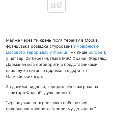
ad
Головна
Війна
Україна
Політика
Майже через тиждень після теракту в Москві
Економіка
Світ
французька розвідка стурбована
ймовірністю
масового тероризму у Франції
. Як пише
Europe 1
,
Спорт
Наука
у четвер, 28 березня, глава МВС Франції Жеральд
Дарманен мав обговорити з представниками
Техно і зв'язок
Лайт
спецслужб питання церемонії відкриття
Олімпійських ігор.
Зброя
Інциденти
За даними видання, терористична загроза на
Здоров'я
Туризм
території Франції "дуже висока".
Цікавинки
Погода
"Французька контррозвідка побоюється
повернення масового тероризму до Франції,
Екологія
Регіони