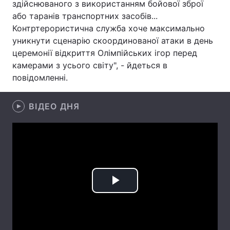
здійснюваного з використанням бойової зброї
або таранів транспортних засобів...
Лонгріди
Контртерористична служба хоче максимально
уникнути сценарію скоординованої атаки в день
Відео з Youtube
Статті
церемонії відкриття Олімпійських ігор перед
камерами з усього світу", - йдеться в
Інтерв'ю
Думки
повідомленні.
Архів
Вакансії
ВІДЕО ДНЯ
Контакти
Послуги
Play
Video