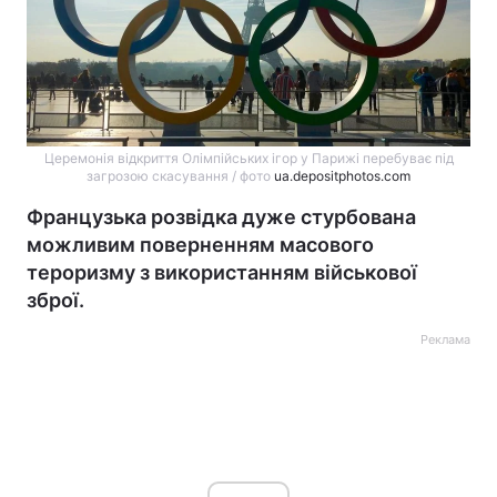
Церемонія відкриття Олімпійських ігор у Парижі перебуває під
загрозою скасування / фото
ua.depositphotos.com
Французька розвідка дуже стурбована
можливим поверненням масового
тероризму з використанням військової
зброї.
Реклама