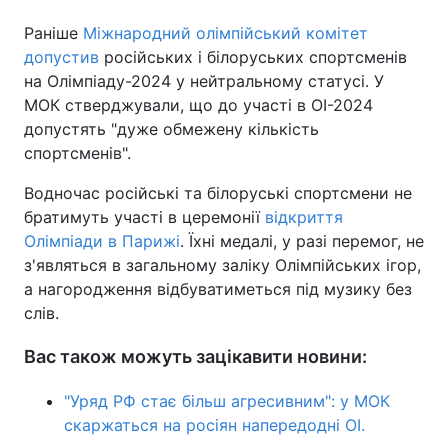
Раніше
Міжнародний олімпійський комітет
допустив
російських і білоруських спортсменів
на Олімпіаду-2024 у нейтральному статусі. У
МОК стверджували, що до участі в ОІ-2024
допустять "дуже обмежену кількість
спортсменів".
Водночас російські та білоруські спортсмени не
братимуть участі в церемонії
відкриття
Олімпіади в Парижі
. Їхні медалі, у разі перемог, не
з'являться в загальному заліку Олімпійських ігор,
а нагородження відбуватиметься під музику без
слів.
Вас також можуть зацікавити новини:
"Уряд РФ стає більш агресивним": у МОК
скаржаться на росіян напередодні ОІ.