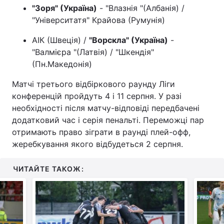
"Зоря" (Україна)
- "Влазнія "(Албанія) /
Тема оформлення
"Університатя" Крайова (Румунія)
АІК (Швеція) /
"Ворскла" (Україна)
-
"Валмієра "(Латвія) / "Шкендія"
(Пн.Македонія)
Матчі третього відбіркового раунду Ліги
конференцій пройдуть 4 і 11 серпня. У разі
необхідності після матчу-відповіді передбачені
додатковий час і серія пенальті. Переможці пар
отримають право зіграти в раунді плей-офф,
жеребкування якого відбудеться 2 серпня.
ЧИТАЙТЕ ТАКОЖ: