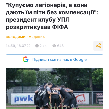
"Купуємо легіонерів, а вони
дають їм піти без компенсації":
президент клубу УПЛ
розкритикував ФІФА
ВОЛОДИМИР МЕДЯНИК
14:59, 18.07.22
2 хв.
648
Підпишіться на нас в Google