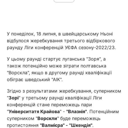
Головна
Війна
У понеділок, 18 липня, в швейцарському Ньоні
Україна
Політика
відбулося жеребкування третього відбіркового
раунду Ліги конференцій УЄФА сезону-2022/23.
Економіка
Світ
У цьому раунді стартує луганська "Зоря", а
Спорт
Наука
також потенційно може зіграти полтавська
"Ворскла", якщо в другому раунді кваліфікації
Техно і зв'язок
Лайт
обіграє шведський "АІК".
Зброя
Інциденти
Згідно з результатами жеребкування, суперником
"
Зорі
" у третьому раунді кваліфікації Ліги
Здоров'я
Туризм
конференцій стане переможець пари
"
Університатя Крайова
" -
"Влазнія"
. Потенційним
Цікавинки
Погода
суперником "
Ворскли
" буде переможець
протистояння
"Валмієра" - "Шкендія"
.
Екологія
Регіони