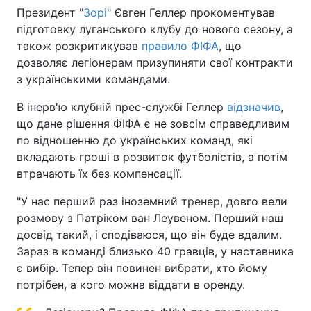
Президент "
Зорі
" Євген Геллер прокоментував
підготовку луганського клубу до нового сезону, а
також розкритикував
правило ФІФА
, що
дозволяє легіонерам призупиняти свої контракти
з українськими командами.
В інерв'ю клубній прес-службі Геллер
відзначив
,
що дане рішення ФІФА є не зовсім справедливим
по відношенню до українських команд, які
вкладають гроші в розвиток футболістів, а потім
втрачають їх без компенсації.
"У нас перший раз іноземний тренер, довго вели
розмову з Патріком ван Леувеном. Перший наш
досвід такий, і сподіваюся, що він буде вдалим.
Зараз в команді близько 40 гравців, у наставника
є вибір. Тепер він повинен вибрати, хто йому
потрібен, а кого можна віддати в оренду.