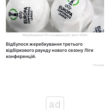
Жеребкування Ліги конференцій / фото УЄФА
Відбулося жеребкування третього
відбіркового раунду нового сезону Ліги
конференцій.
Реклама
ad