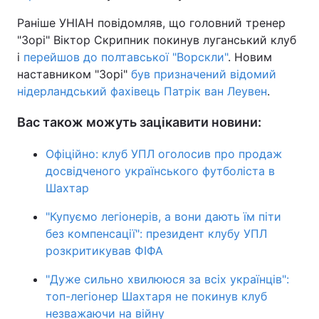
Раніше УНІАН повідомляв, що головний тренер
"Зорі" Віктор Скрипник покинув луганський клуб
і
перейшов до полтавської "Ворскли"
. Новим
наставником "Зорі"
був призначений відомий
нідерландський фахівець Патрік ван Леувен
.
Вас також можуть зацікавити новини:
Офіційно: клуб УПЛ оголосив про продаж
досвідченого українського футболіста в
Шахтар
"Купуємо легіонерів, а вони дають їм піти
без компенсації": президент клубу УПЛ
розкритикував ФІФА
"Дуже сильно хвилююся за всіх українців":
топ-легіонер Шахтаря не покинув клуб
незважаючи на війну