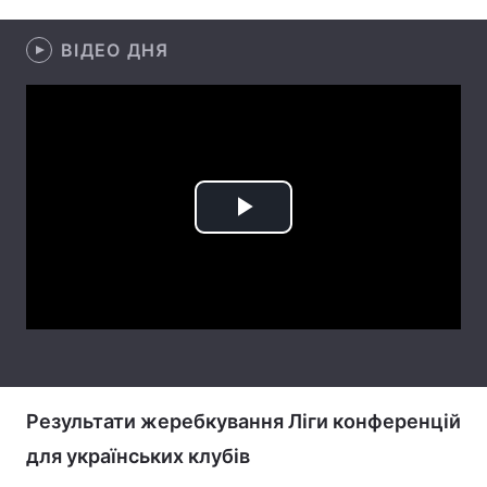
Лонгріди
ВІДЕО ДНЯ
Відео з Youtube
Статті
Інтерв'ю
Думки
Архів
Вакансії
Play
Контакти
Video
Послуги
Результати жеребкування Ліги конференцій
для українських клубів