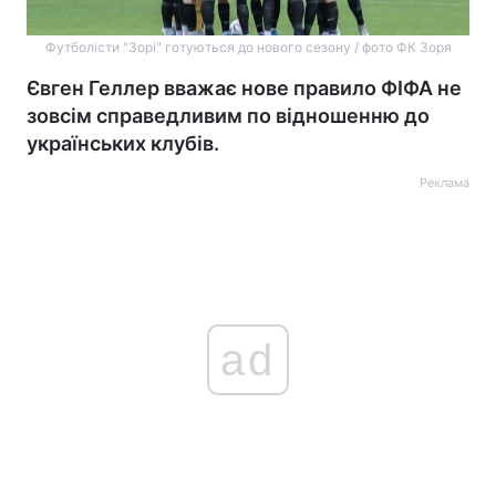
Футболісти "Зорі" готуються до нового сезону / фото ФК Зоря
Євген Геллер вважає нове правило ФІФА не
зовсім справедливим по відношенню до
українських клубів.
Реклама
ad