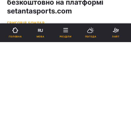
безкоштовно на платформі
setantasports.com
ГРИГОРІЙ БОНДАР
RU
14:44, 18.07.22
2 хв.
3518
МОВА
ГОЛОВНА
РОЗДІЛИ
ПОГОДА
ЛАЙТ
Підпишіться на нас в Google
Динамо - Фенербахче