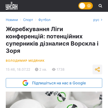
›
›
Новини
Спорт
Футбол
рус
Жеребкування Ліги
конференцій: потенційних
суперників дізналися Ворскла і
Зоря
ВОЛОДИМИР МЕДЯНИК
15:46, 18.07.22
2 хв.
1738
Підпишіться на нас в Google