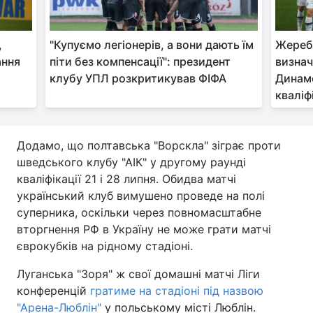
,
"Купуємо легіонерів, а вони дають їм
Жеребк
ання
піти без компенсації": президент
визнач
клубу УПЛ розкритикував ФІФА
Динамо
кваліф
Додамо, що полтавська "Ворскла" зіграє проти
шведського клубу "АІК" у другому раунді
кваліфікації 21 і 28 липня. Обидва матчі
український клуб вимушено проведе на полі
суперника, оскільки через повномасштабне
вторгнення РФ в Україну не може грати матчі
єврокубків на рідному стадіоні.
Луганська "Зоря" ж свої домашні матчі Ліги
конференцій
гратиме на стадіоні під назвою
"Арена-Люблін"
у польському місті Люблін.