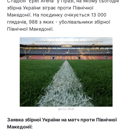
Стадіон "Epet Arena" у Празі, на якому сьогодні
збірна України зіграє проти Північної
Македонії. На поєдинку очікується 13 000
глядачів, 988 з яких - уболівальники збірної
Північної Македонії.
фото УАФ
Заявка збірної України на матч проти Північної
Македонії: