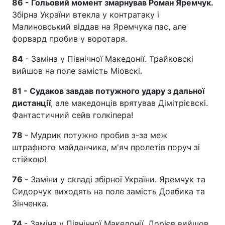
86 - Гольовий момент змарнував Роман Яремчук.
Збірна України втекла у контратаку і
Малиновський віддав на Яремчука пас, але
форвард пробив у воротаря.
84
- Заміна у Північної Македонії. Трайковскі
вийшов на поле замість Міовскі.
81 - Судаков завдав потужного удару з дальної
дистанції
, але македонців врятував Дімітрієвскі.
Фантастичний сейв голкіпера!
78
- Мудрик потужно пробив з-за меж
штрафного майданчика, м'яч пролетів поруч зі
стійкою!
76
- Заміни у складі збірної України. Яремчук та
Сидорчук виходять на поле замість Довбика та
Зінченка.
74
- Заміна у Північної Македонії. Дорієв вийшов