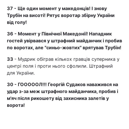
37 - Ще один момент у македонців! І знову
Трубін на висоті! Рятує воротар збірну України
від голу!
36 - Момент у Північної Македонії! Нападник
гостей увірвався у штрафний майданчик і пробив
по воротах, але "синьо-жовтих" врятував Трубін!
33
- Мудрик обіграв кількох гравців суперника у
центрі поля і проти нього сфолили. Штрафний
для України.
30 - ГОООООЛ!!! Георгій Судаков наважився на
удар з-за меж штрафного майданчика, пробив і
м'яч після рикошету від захисника залетів у
ворота!