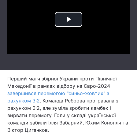
Лонгріди
Play
Відео з Youtube
Статті
Video
Інтерв'ю
Думки
Архів
Вакансії
Контакти
Перший матч збірної України проти Північної
Послуги
Македонії в рамках відбору на Євро-2024
завершився перемогою "синьо-жовтих" з
рахунком 3:2
. Команда Реброва програвала з
рахунком 0:2, але зуміла зробити камбек і
вирвати перемогу. Голи у складі української
команди забили Ілля Забарний, Юхим Конопля та
Віктор Циганков.