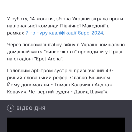
У суботу, 14 жовтня, збірна України зіграла проти
національної команди Північної Македонії в
Головна
Війна
рамках
7-го туру кваліфікації Євро-2024
.
Україна
Політика
Через повномасштабну війну в Україні номінально
домашній матч "синьо-жовті" проводили у Празі
Економіка
Світ
на стадіоні "Epet Arena".
Спорт
Наука
Головним арбітром зустрічі призначений 43-
річний словацький рефері Славко Вінчичем.
Техно і зв'язок
Лайт
Йому допомагали - Томаш Калачик і Андраж
Зброя
Інциденти
Ковачич. Четвертий суддя - Давид Шамаїч.
Здоров'я
Туризм
ВІДЕО ДНЯ
Цікавинки
Погода
Екологія
Регіони