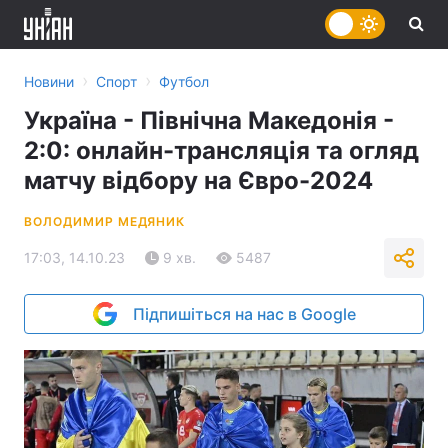
›
›
Новини
Спорт
Футбол
Україна - Північна Македонія -
2:0: онлайн-трансляція та огляд
матчу відбору на Євро-2024
ВОЛОДИМИР МЕДЯНИК
17:03, 14.10.23
9 хв.
5487
Підпишіться на нас в Google