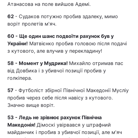
Атанасова на поле вийшов Адемі.
62
- Судаков потужно пробив здалеку, мимо
воріт пролетів м'яч.
60 - Ще один шанс подвоїти рахунок був у
України!
Матвієнко пробив головою після подачі
з кутового, але влучив у перекладину!
58 - Момент у Мудрика!
Михайло отримав пас
від Довбика і з убивчої позиції пробив у
голкіпера.
57
- Футболіст збірної Північної Македонії Мусліу
пробив через себе після навісу з кутового.
Значно вище воріт.
53 - Ледь не зрівнює рахунок Північна
Македонія!
Дімоскі увірвався у штрафний
майданчик і пробив з убивчої позиції, але м'яч