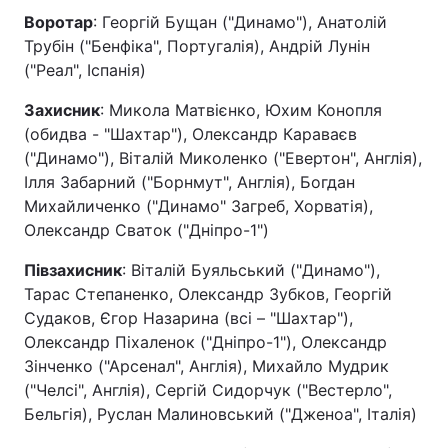
Воротар
: Георгій Бущан ("Динамо"), Анатолій
Трубін ("Бенфіка", Португалія), Андрій Лунін
("Реал", Іспанія)
Захисник
: Микола Матвієнко, Юхим Конопля
(обидва - "Шахтар"), Олександр Караваєв
("Динамо"), Віталій Миколенко ("Евертон", Англія),
Ілля Забарний ("Борнмут", Англія), Богдан
Михайличенко ("Динамо" Загреб, Хорватія),
Олександр Сваток ("Дніпро-1")
Півзахисник
: Віталій Буяльський ("Динамо"),
Тарас Степаненко, Олександр Зубков, Георгій
Судаков, Єгор Назарина (всі – "Шахтар"),
Олександр Піхаленок ("Дніпро-1"), Олександр
Зінченко ("Арсенал", Англія), Михайло Мудрик
("Челсі", Англія), Сергій Сидорчук ("Вестерло",
Бельгія), Руслан Малиновський ("Дженоа", Італія)