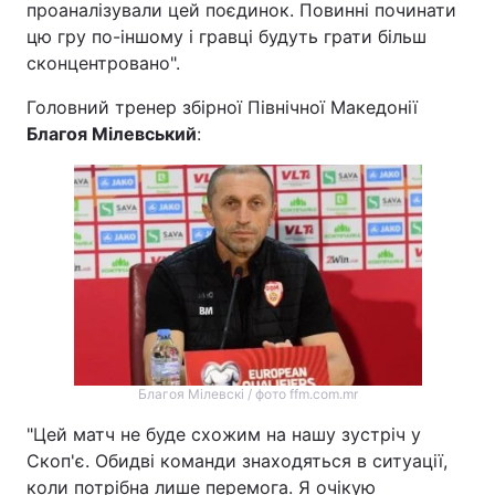
проаналізували цей поєдинок. Повинні починати
цю гру по-іншому і гравці будуть грати більш
сконцентровано".
Головний тренер збірної Північної Македонії
Благоя Мілевський
:
Благоя Мілевскі / фото ffm.com.mr
"Цей матч не буде схожим на нашу зустріч у
Скоп'є. Обидві команди знаходяться в ситуації,
коли потрібна лише перемога. Я очікую