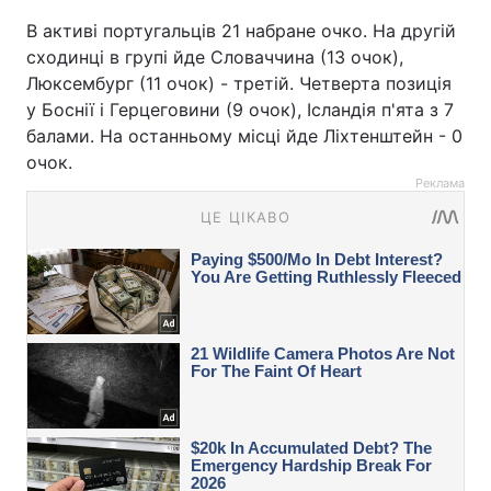
В активі португальців 21 набране очко. На другій
сходинці в групі йде Словаччина (13 очок),
Люксембург (11 очок) - третій. Четверта позиція
у Боснії і Герцеговини (9 очок), Ісландія п'ята з 7
балами. На останньому місці йде Ліхтенштейн - 0
очок.
Реклама