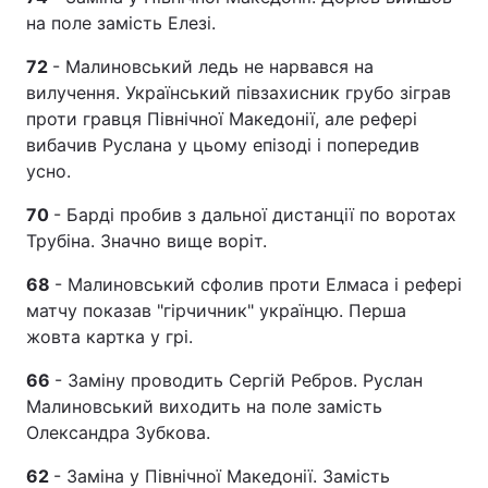
на поле замість Елезі.
72
- Малиновський ледь не нарвався на
вилучення. Український півзахисник грубо зіграв
проти гравця Північної Македонії, але рефері
вибачив Руслана у цьому епізоді і попередив
усно.
70
- Барді пробив з дальної дистанції по воротах
Трубіна. Значно вище воріт.
68
- Малиновський сфолив проти Елмаса і рефері
матчу показав "гірчичник" українцю. Перша
жовта картка у грі.
66
- Заміну проводить Сергій Ребров. Руслан
Малиновський виходить на поле замість
Олександра Зубкова.
62
- Заміна у Північної Македонії. Замість