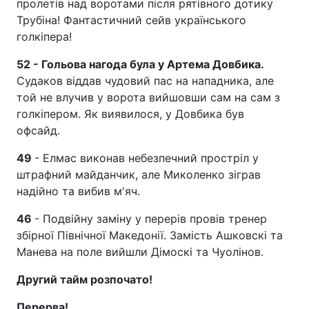
пролетів над воротами після рятівного дотику
Трубіна! Фантастичний сейв українського
голкіпера!
52 - Гольова нагода була у Артема Довбика.
Судаков віддав чудовий пас на нападника, але
той не влучив у ворота вийшовши сам на сам з
голкіпером. Як виявилося, у Довбика був
офсайд.
49
- Елмас виконав небезпечний простріл у
штрафний майданчик, але Миколенко зіграв
надійно та вибив м'яч.
46
- Подвійну заміну у перерів провів тренер
збірної Північної Македонії. Замість Ашковскі та
Манева на поле вийшли Дімоскі та Чуолінов.
Другий тайм розпочато!
Перерва!