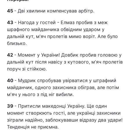
45
- Дві хвилини компенсував арбітр.
43
- Нагода у гостей - Елмаз пробив з меж
шрафного майданчика обвідним ударом у
дальній кут, м'яч пролетів мимо воріт. Але було
близько.
42
- Момент у України! Довбик пробив головою у
дальній кут після навісу з кутового, м'яч пролетів
поруч зі стійкою.
40
- Мудрик спробував увірватися у штрафний
майданчик, одного захисника обіграв, але потім
м'яч у нього з під ніг вибили.
39
- Притисли македонці Україну. Ще один
момент створюють гості, але українці захисники
зіграли надійно, заблокувавши відразу два удари!
Тенденція не приємна.