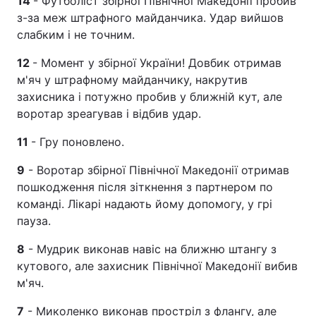
14
- Футболіст збірної Північної Македонії пробив
з-за меж штрафного майданчика. Удар вийшов
слабким і не точним.
12
- Момент у збірної України! Довбик отримав
м'яч у штрафному майданчику, накрутив
захисника і потужно пробив у ближній кут, але
воротар зреагував і відбив удар.
11
- Гру поновлено.
9
- Воротар збірної Північної Македонії отримав
пошкодження після зіткнення з партнером по
команді. Лікарі надають йому допомогу, у грі
пауза.
8
- Мудрик виконав навіс на ближню штангу з
кутового, але захисник Північної Македонії вибив
м'яч.
7
- Миколенко виконав простріл з флангу, але