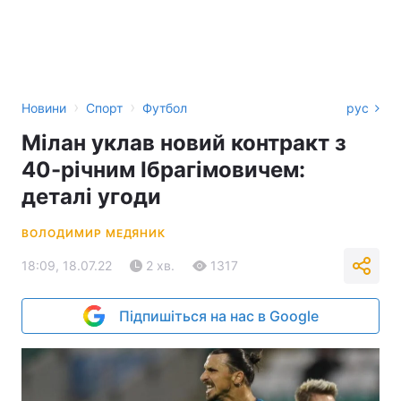
›
›
Новини
Спорт
Футбол
рус
Мілан уклав новий контракт з
40-річним Ібрагімовичем:
деталі угоди
ВОЛОДИМИР МЕДЯНИК
18:09, 18.07.22
2 хв.
1317
Підпишіться на нас в Google