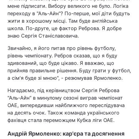
мене підписати. Вибору великого не було. Логіка
переходу в "Аль-Айн"? По-перше, мої діти будуть
жити в хорошому місці. Там буде англійська
школа. По-друге, це фактор Реброва. Я добре
знаю Сергія Станіславовича.
Звичайно, я його питав про рівень футболу,
рівень чемпіонату. Ребров сказав, що я буду
здивований, що буде цікаво. Я вважаю, що
прийняв правильне рішення. Буду грати у футбол,
а сім'я буде зі мною", - резюмував Ярмоленко.
Нагадаємо, під керівництвом Сергія Реброва
"Аль-Айн" в минулому сезоні виграв чемпіонат
ОАЕ, випередивши найближчого переслідувача
на десять очок. Також команда українського
фахівця стала переможцем Кубка ліги ОАЕ.
Андрій Ярмоленко: кар'єра та досягнення