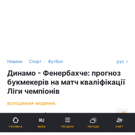
›
›
Новини
Спорт
Футбол
рус
Динамо - Фенербахче: прогноз
букмекерів на матч кваліфікації
Ліги чемпіонів
ВОЛОДИМИР МЕДЯНИК
17:30, 18.07.22
3 хв.
2225
RU
МОВА
ГОЛОВНА
РОЗДІЛИ
ПОГОДА
ЛАЙТ
Підпишіться на нас в Google