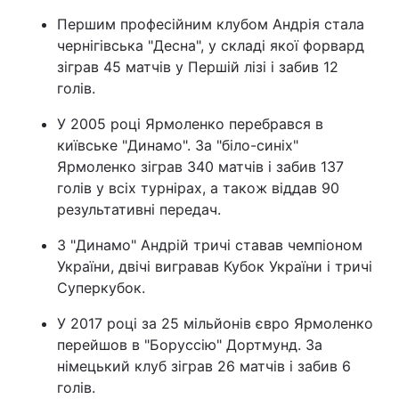
Першим професійним клубом Андрія стала
чернігівська "Десна", у складі якої форвард
зіграв 45 матчів у Першій лізі і забив 12
голів.
У 2005 році Ярмоленко перебрався в
київське "Динамо". За "біло-синіх"
Ярмоленко зіграв 340 матчів і забив 137
голів у всіх турнірах, а також віддав 90
результативні передач.
З "Динамо" Андрій тричі ставав чемпіоном
України, двічі вигравав Кубок України і тричі
Суперкубок.
У 2017 році за 25 мільйонів євро Ярмоленко
перейшов в "Боруссію" Дортмунд. За
німецький клуб зіграв 26 матчів і забив 6
голів.