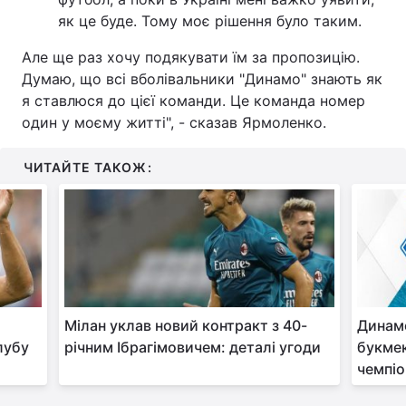
як це буде. Тому моє рішення було таким.
Тема оформлення
Але ще раз хочу подякувати їм за пропозицію.
Думаю, що всі вболівальники "Динамо" знають як
я ставлюся до цієї команди. Це команда номер
один у моєму житті", - сказав Ярмоленко.
ЧИТАЙТЕ ТАКОЖ:
Мілан уклав новий контракт з 40-
Динамо
лубу
річним Ібрагімовичем: деталі угоди
букмек
чемпіо