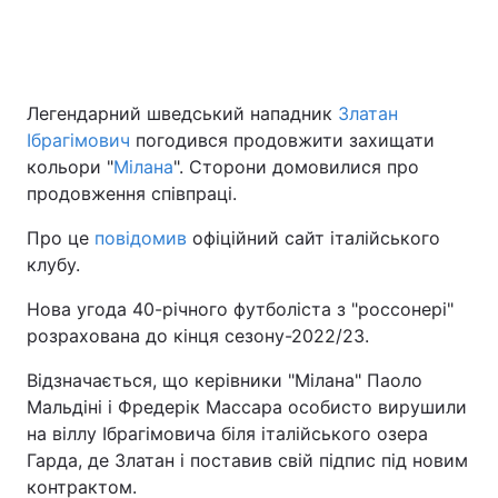
Легендарний шведський нападник
Златан
Ібрагімович
погодився продовжити захищати
кольори "
Мілана
". Сторони домовилися про
продовження співпраці.
Про це
повідомив
офіційний сайт італійського
клубу.
Нова угода 40-річного футболіста з "россонері"
розрахована до кінця сезону-2022/23.
Відзначається, що керівники "Мілана" Паоло
Мальдіні і Фредерік Массара особисто вирушили
на віллу Ібрагімовича біля італійського озера
Гарда, де Златан і поставив свій підпис під новим
контрактом.