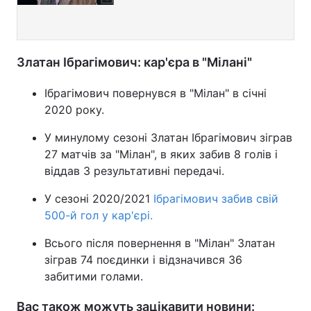
Златан Ібрагімович: кар'єра в "Мілані"
Ібрагімович повернувся в "Мілан" в січні
2020 року.
У минулому сезоні Златан Ібрагімович зіграв
27 матчів за "Мілан", в яких забив 8 голів і
віддав 3 результативні передачі.
У сезоні 2020/2021
Ібрагімович забив свій
500-й гол у кар'єрі.
Всього після повернення в "Мілан" Златан
зіграв 74 поєдинки і відзначився 36
забитими голами.
Вас також можуть зацікавити новини: