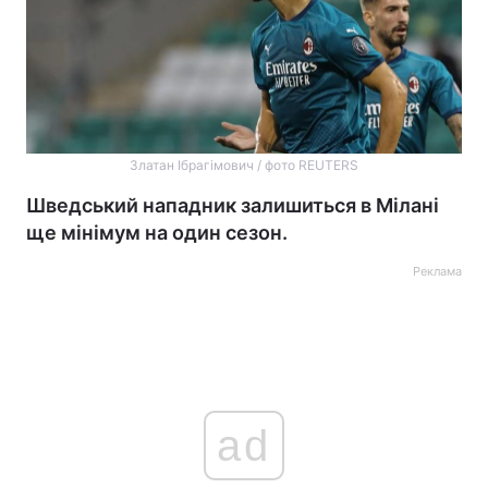
Златан Ібрагімович / фото REUTERS
Шведський нападник залишиться в Мілані
ще мінімум на один сезон.
Реклама
ad