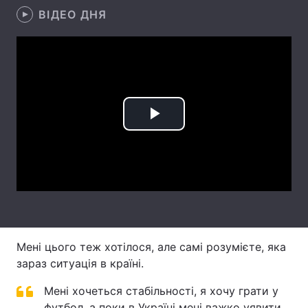
ВІДЕО ДНЯ
Лонгріди
Відео з Youtube
Статті
Інтерв'ю
Думки
Play
Архів
Вакансії
Video
Контакти
Послуги
Мені цього теж хотілося, але самі розумієте, яка
зараз ситуація в країні.
Мені хочеться стабільності, я хочу грати у
футбол, а поки в Україні мені важко уявити,