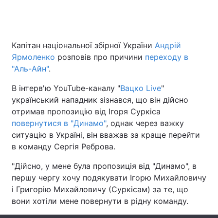
Головна
Війна
Капітан національної збірної України
Андрій
Ярмоленко
розповів про причини
переходу в
Україна
Політика
"Аль-Айн"
.
Економіка
Світ
В інтерв'ю YouTube-каналу "
Вацко Live
"
український нападник зізнався, що він дійсно
Спорт
Наука
отримав пропозицію від Ігоря Суркіса
повернутися в "Динамо"
, однак через важку
Техно і зв'язок
Лайт
ситуацію в Україні, він вважав за краще перейти
в команду Сергія Реброва.
Зброя
Інциденти
"Дійсно, у мене була пропозиція від "Динамо", в
Здоров'я
Туризм
першу чергу хочу подякувати Ігорю Михайловичу
і Григорію Михайловичу (Суркісам) за те, що
Цікавинки
Погода
вони хотіли мене повернути в рідну команду.
Екологія
Регіони