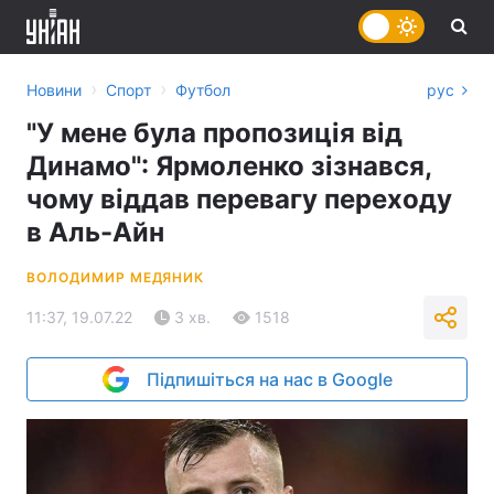
›
›
Новини
Спорт
Футбол
рус
"У мене була пропозиція від
Динамо": Ярмоленко зізнався,
чому віддав перевагу переходу
в Аль-Айн
ВОЛОДИМИР МЕДЯНИК
11:37, 19.07.22
3 хв.
1518
Підпишіться на нас в Google