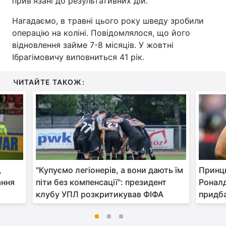
прив'язані до результативних дій.
Нагадаємо, в травні цього року шведу зробили
операцію на коліні. Повідомлялося, що його
відновлення займе 7-8 місяців. У жовтні
Ібрагімовичу виповниться 41 рік.
ЧИТАЙТЕ ТАКОЖ:
,
"Купуємо легіонерів, а вони дають їм
Принц
ання
піти без компенсації": президент
Роналд
клубу УПЛ розкритикував ФІФА
придба