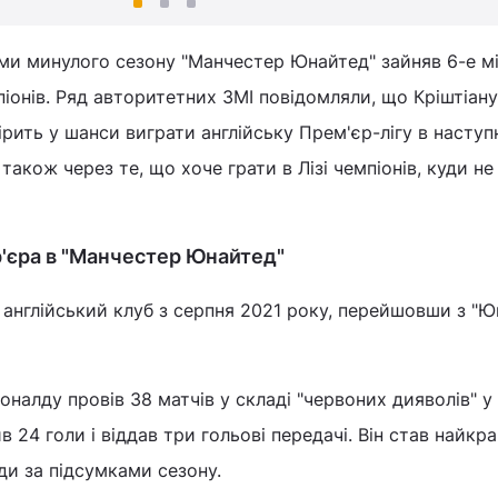
ми минулого сезону "Манчестер Юнайтед" зайняв 6-е мі
піонів. Ряд авторитетних ЗМІ повідомляли, що Кріштіан
вірить у шанси виграти англійську Прем'єр-лігу в насту
також через те, що хоче грати в Лізі чемпіонів, куди не 
р'єра в "Манчестер Юнайтед"
 англійський клуб з серпня 2021 року, перейшовши з "Ю
оналду провів 38 матчів у складі "червоних дияволів" у 
ив 24 голи і віддав три гольові передачі. Він став найк
и за підсумками сезону.