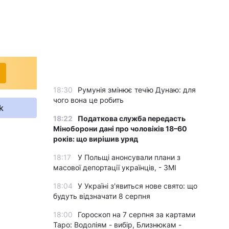
18:30
Румунія змінює течію Дунаю: для
чого вона це робить
k
18:22
Податкова служба передасть
Міноборони дані про чоловіків 18–60
років: що вирішив уряд
18:17
У Польщі анонсували плани з
масової депортації українців, - ЗМІ
18:04
У Україні з'явиться нове свято: що
будуть відзначати 8 серпня
18:00
Гороскоп на 7 серпня за картами
Таро: Водоліям - вибір, Близнюкам -