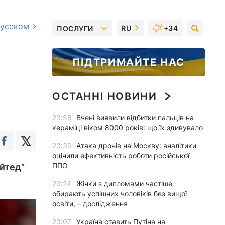
русском
RU
+34
ПОСЛУГИ
ПІДТРИМАЙТЕ НАС
ОСТАННІ НОВИНИ
23:58
Вчені виявили відбитки пальців на
кераміці віком 8000 років: що їх здивувало
23:39
Атака дронів на Москву: аналітики
оцінили ефективність роботи російської
ППО
айтед"
23:24
Жінки з дипломами частіше
обирають успішних чоловіків без вищої
освіти, – дослідження
23:07
Україна ставить Путіна на