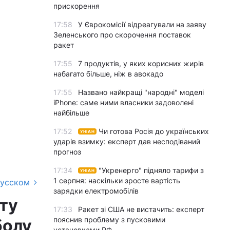
прискорення
17:58
У Єврокомісії відреагували на заяву
Зеленського про скорочення поставок
ракет
17:55
7 продуктів, у яких корисних жирів
набагато більше, ніж в авокадо
17:55
Названо найкращі "народні" моделі
iPhone: саме ними власники задоволені
найбільше
17:52
Чи готова Росія до українських
УНІАН
ударів взимку: експерт дав несподіваний
прогноз
17:34
"Укренерго" підняло тарифи з
УНІАН
1 серпня: наскільки зросте вартість
русском
зарядки електромобілів
ату
17:33
Ракет зі США не вистачить: експерт
пояснив проблему з пусковими
болу
установками РФ