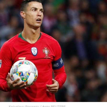
Кріштіану Роналду / фото REUTERS