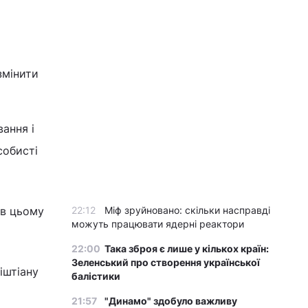
змінити
ання і
собисті
 в цьому
22:12
Міф зруйновано: скільки насправді
можуть працювати ядерні реактори
22:00
Така зброя є лише у кількох країн:
Зеленський про створення української
іштіану
балістики
21:57
"Динамо" здобуло важливу