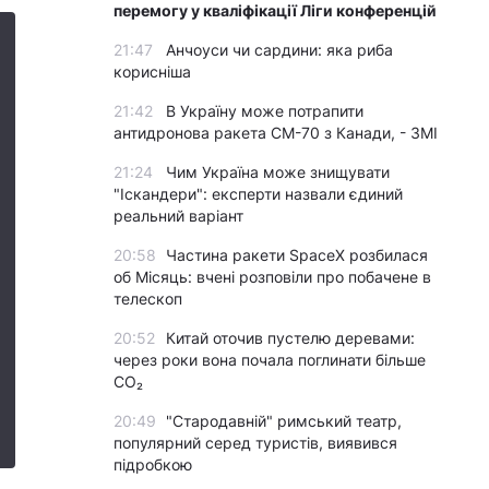
перемогу у кваліфікації Ліги конференцій
21:47
Анчоуси чи сардини: яка риба
корисніша
21:42
В Україну може потрапити
антидронова ракета CM-70 з Канади, - ЗМІ
21:24
Чим Україна може знищувати
"Іскандери": експерти назвали єдиний
реальний варіант
20:58
Частина ракети SpaceX розбилася
об Місяць: вчені розповіли про побачене в
телескоп
20:52
Китай оточив пустелю деревами:
через роки вона почала поглинати більше
CO₂
20:49
"Стародавній" римський театр,
популярний серед туристів, виявився
підробкою