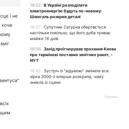
19:22
В Україні розподіляти
електроенергію будуть по-новому:
сце і не
Шмигаль розкрив деталі
у хоче
18:57
Супутник Сатурна обертається
настільки повільно, що його доба триває
пному
майже 16 днів
зміг
18:56
Захід проігнорував прохання Києва
про термінові поставки зенітних ракет, -
NYT
18:42
Зустріч із "відьмою" змінила все:
зірка 2000-х вперше розкрила, чому
вентуса"
зникла зі сцени
Реклама
всіх
ращим