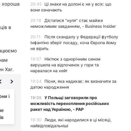
е хороша
20:45
Ці знаки на долоні є не у всіх: що
вони означають
20:18
Дістатися "нуля" стає майже
неможливим завданням, - Business Insider
ців в
20:11
Після скандалу у Федерації футболу
Інфантіно зберіг посаду, хоча Європа йому
не вірить
рацюємо
19:57
Нікітюк з однорічним сином
 нам
вирушила на відпочинок у гори та
н Хаг.
нарвалася на хейт
19:54
Пісня, яка надихає: як визначити за
датою народження
ни і
У Динамо може
19:35
У Польщі заговорили про
повернутися
можливість перехоплення російських
ракет над Україною, - PAP
че
легендарний екс-
ів
гравець киян - журналіст
к
19:30
Люди, які народилися в ці місяці,
найвідповідальніші