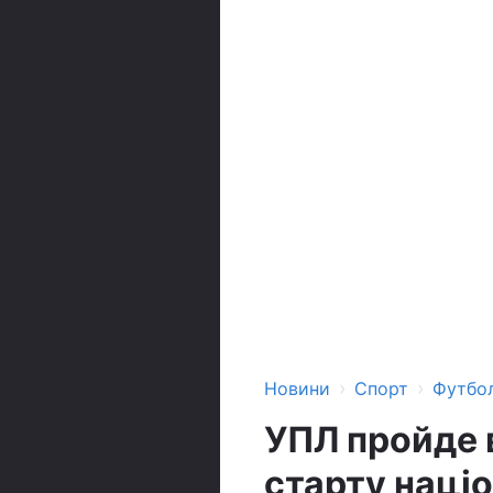
›
›
Новини
Спорт
Футбо
УПЛ пройде в
старту наці