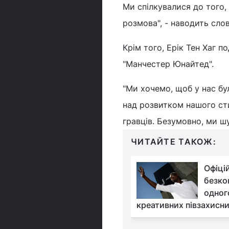
Ми спілкувалися до того,
розмова", - наводить сло
Крім того, Ерік Тен Хаг п
"Манчестер Юнайтед".
"Ми хочемо, щоб у нас бу
над розвитком нашого сти
гравців. Безумовно, ми шу
ЧИТАЙТЕ ТАКОЖ:
У Динамо може
Офіці
повернутися
безко
легендарний екс-
одног
ян - журналіст
креативних півзахисни