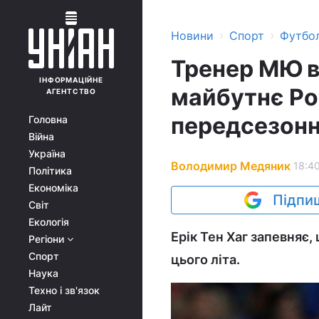
›
›
Новини
Спорт
Футбо
Тренер МЮ в
ІНФОРМАЦІЙНЕ
майбутнє Ро
АГЕНТСТВО
передсезонн
Головна
Війна
Україна
Володимир Медяник
18:40
Політика
Економіка
Підпиш
Світ
Екологія
Ерік Тен Хаг запевняє
Регіони
Спорт
цього літа.
Наука
Техно і зв'язок
Лайт