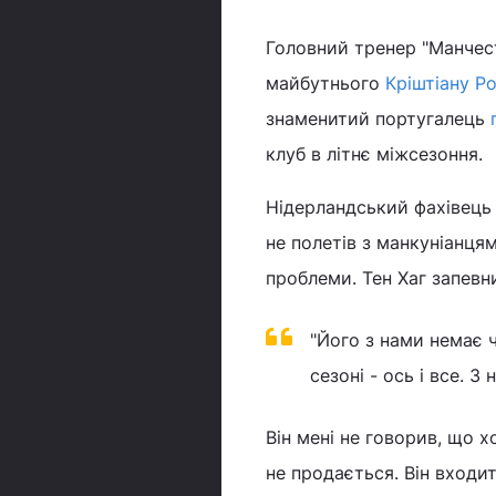
Головний тренер "Манче
майбутнього
Кріштіану Р
знаменитий португалець
клуб в літнє міжсезоння.
Нідерландський фахівець 
не полетів з манкуніанцям
проблеми. Тен Хаг запевн
"Його з нами немає 
сезоні - ось і все. 
Він мені не говорив, що хо
не продається. Він входи