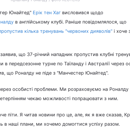
стер Юнайтед"
Ерік тен Хаг
висловився щодо
оналду
в англійському клубі. Раніше повідомлялося, що
пропустив кілька тренувань "червоних дияволів"
і хоче 
заявив, що 37-річний нападник пропустив клубні тренув
и в передсезонне турне по Таїланду і Австралії через о
ив, що Роналду не піде з "Манчестер Юнайтед".
через особисті проблеми. Ми розраховуємо на Роналду
З нетерпінням чекаю можливості попрацювати з ним.
че піти. Я читав новини про це, але, як я вже сказав, Кр
ть в наші плани, ми хочемо домогтися успіху разом.