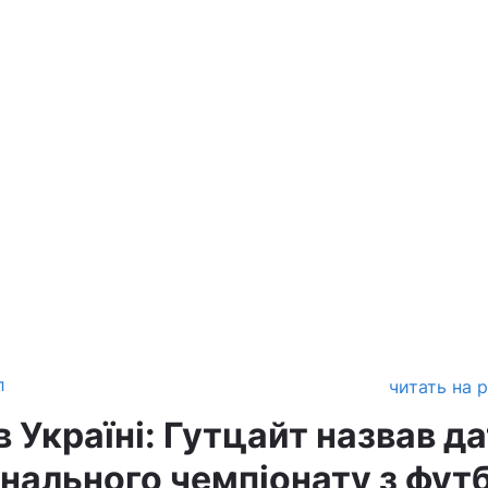
л
читать на 
 Україні: Гутцайт назвав д
онального чемпіонату з фут