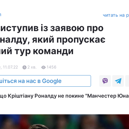
л
читать на 
иступив із заявою про
налду, який пропускає
ий тур команди
, 11.07.22
2 хв.
1456
іться на нас в Google
, що Кріштіану Роналду не покине "Манчестер Юн