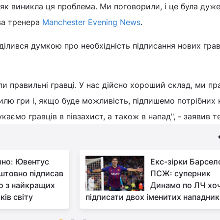
 як виникла ця проблема. Ми поговорили, і це була дуж
ва тренера
Manchester Evening News
.
оділився думкою про необхідність підписання нових грав
ли правильні гравці. У нас дійсно хороший склад, ми п
лю гри і, якщо буде можливість, підпишемо потрібних
каємо гравців в півзахист, а також в напад", - заявив те
йно: Ювентус
Екс-зірки Барсело
штовно підписав
ПСЖ: суперник
о з найкращих
Динамо по ЛЧ хо
ків світу
підписати двох іменитих нападник