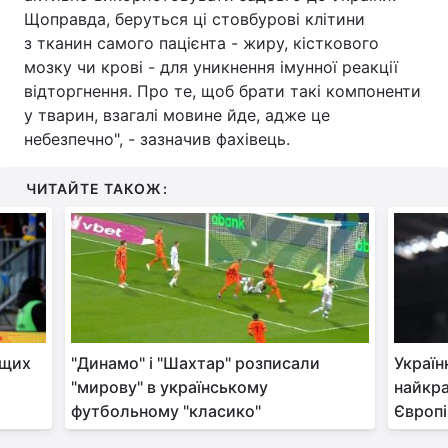
Щоправда, беруться ці стовбурові клітини
Тема оформлення
з тканин самого пацієнта - жиру, кісткового
мозку чи крові - для уникнення імунної реакції
відторгнення. Про те, щоб брати такі компоненти
у тварин, взагалі мовине йде, адже це
небезпечно", - зазначив фахівець.
ЧИТАЙТЕ ТАКОЖ:
ащих
"Динамо" і "Шахтар" розписали
Україн
"мирову" в українському
найкр
футбольному "класико"
Європі