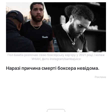
Пол Бамба розпочав свою боксерську кар'єру у 2021 році / колаж
УНІАН, фото Instagram/bambajuice
Наразі причина смерті боксера невідома.
Реклама