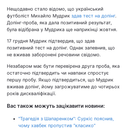
Нещодавно стало відомо, що український
футболіст Михайло Мудрик
здав тест на допінг
.
Допінг-проба, яка дала позитивний результат,
була відібрана у Мудрика ще наприкінці жовтня.
17 грудня Мудрик підтвердив, що здав
позитивний тест на допінг. Однак запевнив, що
не вживав заборонені речовини свідомо.
Незабаром має бути перевірена друга проба, яка
остаточно підтвердить чи навпаки спростує
першу пробу. Якщо підтвердиться, що Мудрик
вживав допінг, йому загрожуватиме до чотирьох
років дискваліфікації.
Вас також можуть зацікавити новини:
"Трагедія з Шапаренком": Суркіс пояснив,
чому хавбек пропустив "класико"