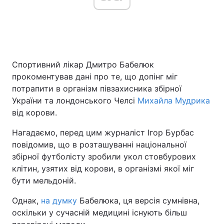
Головна
Війна
Спортивний лікар Дмитро Бабелюк
Україна
Політика
прокоментував дані про те, що допінг міг
Економіка
Світ
потрапити в організм півзахисника збірної
України та лондонського Челсі
Михайла Мудрика
Спорт
Наука
від корови.
Техно і зв'язок
Лайт
Нагадаємо, перед цим журналіст Ігор Бурбас
повідомив, що в розташуванні національної
Зброя
Інциденти
збірної футболісту зробили укол стовбурових
клітин, узятих від корови, в організмі якої міг
Здоров'я
Туризм
бути мельдоній.
Цікавинки
Погода
Однак,
на думку
Бабелюка, ця версія сумнівна,
оскільки у сучасній медицині існують більш
Екологія
Регіони