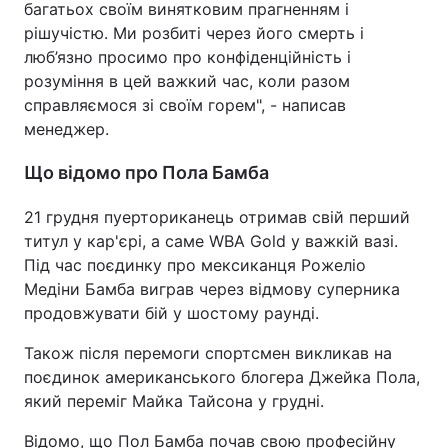
багатьох своїм винятковим прагненням і
рішучістю. Ми розбиті через його смерть і
люб’язно просимо про конфіденційність і
розуміння в цей важкий час, коли разом
справляємося зі своїм горем", - написав
менеджер.
Що відомо про Пола Бамба
21 грудня пуерториканець отримав свій перший
титул у кар'єрі, а саме WBA Gold у важкій вазі.
Під час поєдинку про мексиканця Рожеліо
Медіни Бамба виграв через відмову суперника
продовжувати бій у шостому раунді.
Також після перемоги спортсмен викликав на
поєдинок американського блогера Джейка Пола,
який переміг Майка Тайсона у грудні.
Відомо, що Пол Бамба почав свою професійну