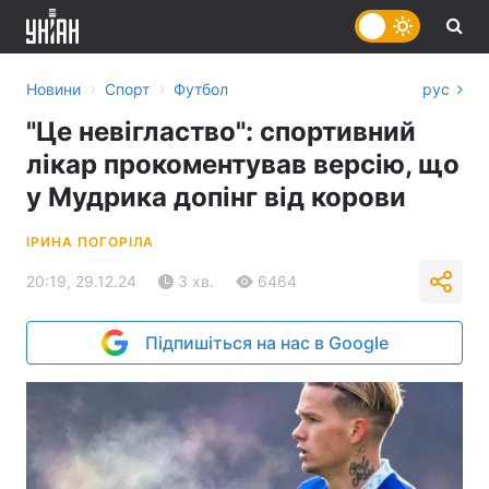
›
›
Новини
Спорт
Футбол
рус
"Це невігластво": спортивний
лікар прокоментував версію, що
у Мудрика допінг від корови
ІРИНА ПОГОРІЛА
20:19, 29.12.24
3 хв.
6464
Підпишіться на нас в Google