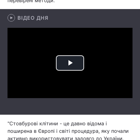
перевірені методи.
Лонгріди
ВІДЕО ДНЯ
Відео з Youtube
Статті
Інтерв'ю
Думки
Архів
Вакансії
Play
Контакти
Video
Послуги
"Стовбурові клітини - це давно відома і
поширена в Європі і світі процедура, яку почали
активно використовувати задовго до України.