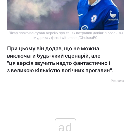
Лікар прокоментував версію про те, як потрапив допінг в організм
Мудрика / фото twitter.com/ChelseaFC
При цьому він додав, що не можна
виключати будь-який сценарій, але
"ця версія звучить надто фантастично і
з великою кількістю логічних прогалин".
Реклама
ad