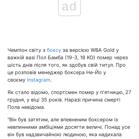
ad
Чемпіон світу з
боксу
за версією WBA Gold у
важкій вазі Пол Бамба (19-3, 18 KO) помер через
шість днів після того, як здобув свій титул. Про
це розповів менеджер боксера Не-Йо у
своєму
Instagram
.
Як стало відомо, спортсмен помер у п'ятницю, 27
грудня, у віці 35 років. Наразі причина смерті
Пола невідома.
"Він був затятим, але впевненим боксером із
невпинними амбіціями досягти величі. Понад усе
він був надзвичайною людиною, яка надихала