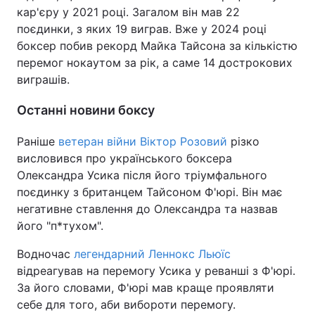
кар'єру у 2021 році. Загалом він мав 22
поєдинки, з яких 19 виграв. Вже у 2024 році
боксер побив рекорд Майка Тайсона за кількістю
перемог нокаутом за рік, а саме 14 дострокових
виграшів.
Останні новини боксу
Раніше
ветеран війни Віктор Розовий
різко
висловився про українського боксера
Олександра Усика після його тріумфального
поєдинку з британцем Тайсоном Ф'юрі. Він має
негативне ставлення до Олександра та назвав
його "п*тухом".
Водночас
легендарний Леннокс Льюїс
відреагував на перемогу Усика у реванші з Ф'юрі.
За його словами, Ф'юрі мав краще проявляти
себе для того, аби вибороти перемогу.