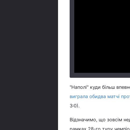
"Наполі" куди більш впев
виграла обидва матчі пр
3:0).
Відзначимо, що зовсім нед
рамках 28-го туру чемпіон