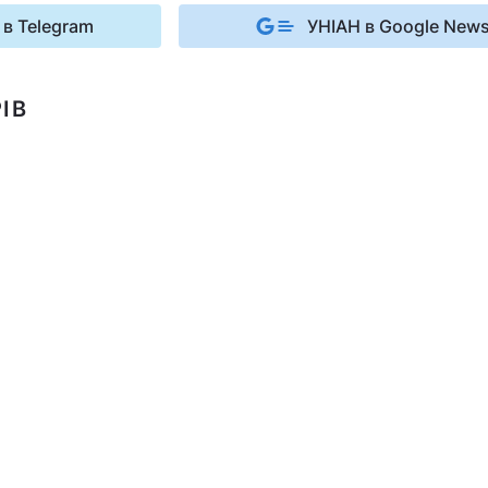
 в Telegram
УНІАН в Google New
ІВ