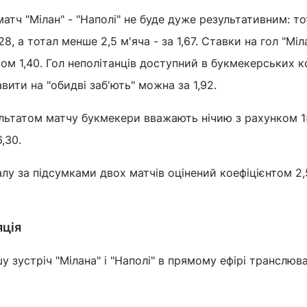
атч "Мілан" - "Наполі" не буде дуже результативним: то
28, а тотал менше 2,5 м'яча - за 1,67. Ставки на гол "Міл
ом 1,40. Гол неполітанців доступний в букмекерських 
авити на "обидві заб'ють" можна за 1,92.
льтатом матчу букмекери вважають нічию з рахунком 1:
,30.
алу за підсумками двох матчів оцінений коефіцієнтом 2,
яція
у зустріч "Мілана" і "Наполі" в прямому ефірі транслюв