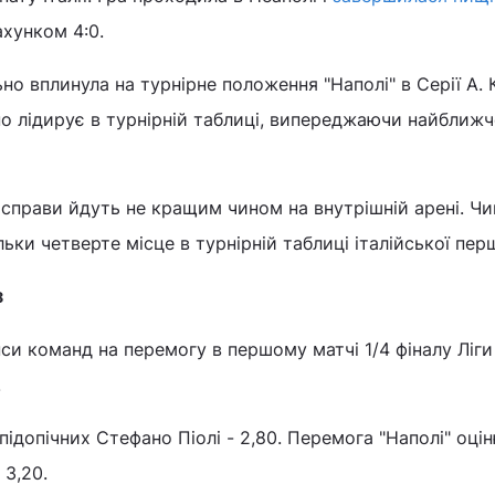
ахунком 4:0.
ьно вплинула на турнірне положення "Наполі" в Серії А.
о лідирує в турнірній таблиці, випереджаючи найближ
.
і справи йдуть не кращим чином на внутрішній арені. Ч
льки четверте місце в турнірній таблиці італійської пер
з
си команд на перемогу в першому матчі 1/4 фіналу Ліги
.
 підопічних Стефано Піолі - 2,80. Перемога "Наполі" оці
 3,20.