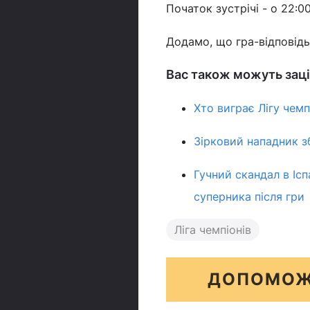
Початок зустрічі - о 22:0
Додамо, що гра-відповідь 
Вас також можуть заці
Хто виграє Лігу чем
Зірковий нападник з
Гучний скандал в Іспа
суперника після гри
Ліга чемпіонів
ДОПОМОЖ