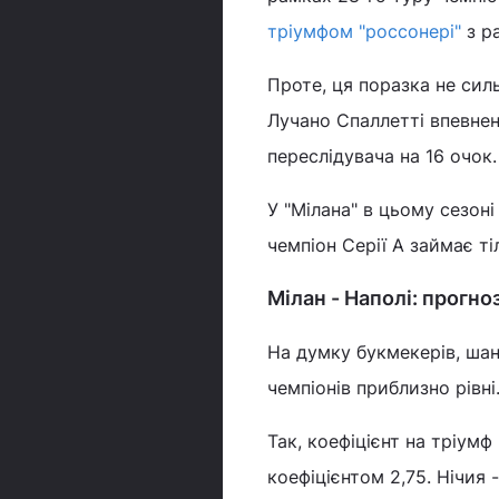
тріумфом "россонері"
з р
Проте, ця поразка не сил
Лучано Спаллетті впевнен
переслідувача на 16 очок
У "Мілана" в цьому сезон
чемпіон Серії А займає ті
Мілан - Наполі: прогно
На думку букмекерів, шан
чемпіонів приблизно рівні
Так, коефіцієнт на тріумф
коефіцієнтом 2,75. Нічия -