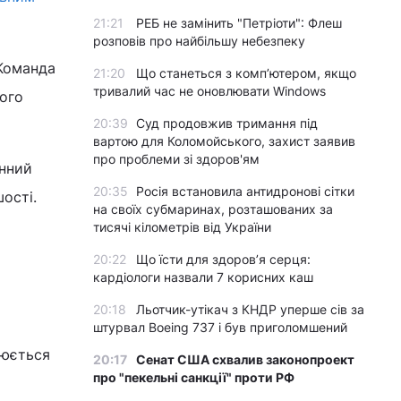
21:21
РЕБ не замінить "Петріоти": Флеш
розповів про найбільшу небезпеку
 Команда
21:20
Що станеться з комп’ютером, якщо
тривалий час не оновлювати Windows
чого
20:39
Суд продовжив тримання під
вартою для Коломойського, захист заявив
про проблеми зі здоров'ям
инний
20:35
Росія встановила антидронові сітки
шості.
на своїх субмаринах, розташованих за
тисячі кілометрів від України
20:22
Що їсти для здоров’я серця:
кардіологи назвали 7 корисних каш
20:18
Льотчик-утікач з КНДР уперше сів за
штурвал Boeing 737 і був приголомшений
нюється
20:17
Сенат США схвалив законопроект
про "пекельні санкції" проти РФ