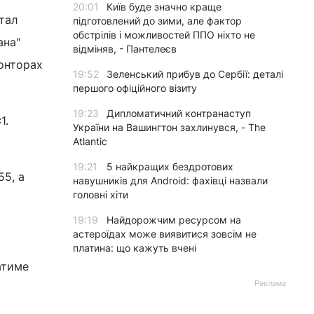
20:01
Київ буде значно краще
тал
підготовлений до зими, але фактор
обстрілів і можливостей ППО ніхто не
ана"
відміняв, - Пантелеєв
конторах
19:52
Зеленський прибув до Сербії: деталі
першого офіційного візиту
19:23
Дипломатичний контранаступ
1.
України на Вашингтон захлинувся, - The
Atlantic
19:21
5 найкращих бездротових
55, а
навушників для Android: фахівці назвали
головні хіти
19:19
Найдорожчим ресурсом на
астероїдах може виявитися зовсім не
платина: що кажуть вчені
атиме
Реклама