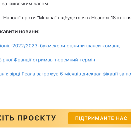
0 за київським часом.
"Наполі" проти "Мілана" відбудеться в Неаполі 18 квітн
кавити новини:
піонів-2022/2023: букмекери оцінили шанси команд
бірної Франції отримав тюремний термін
нії: зірці Реала загрожує 6 місяців дискваліфікації за п
ІТЬ ПРОЄКТУ
ПІДТРИМАЙТЕ НАС