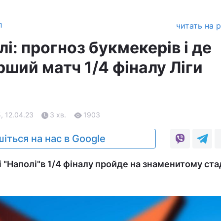
л
читать на 
лі: прогноз букмекерів і де
ший матч 1/4 фіналу Ліги
, 12.04.23
3 хв.
1903
іться на нас в Google
 "Наполі"в 1/4 фіналу пройде на знаменитому ста