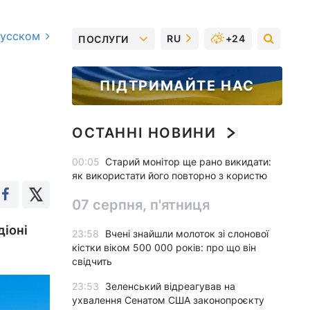
русском
RU
+24
ПОСЛУГИ
ПІДТРИМАЙТЕ НАС
ОСТАННІ НОВИНИ
00:05
Старий монітор ще рано викидати:
як використати його повторно з користю
07 серпня, п'ятниця
діоні
23:58
Вчені знайшли молоток зі слонової
кістки віком 500 000 років: про що він
свідчить
23:53
Зеленський відреагував на
ухвалення Сенатом США законопроєкту