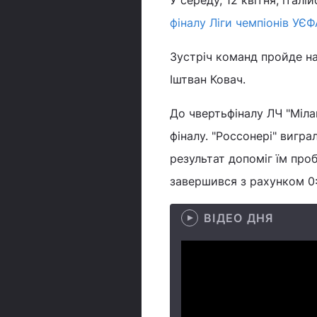
У середу, 12 квітня, італ
фіналу Ліги чемпіонів УЄФ
Зустріч команд пройде на
Іштван Ковач.
До чвертьфіналу ЛЧ "Міла
фіналу. "Россонері" вигра
результат допоміг їм про
завершився з рахунком 0
ВІДЕО ДНЯ