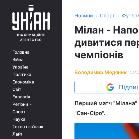
›
›
Новини
Спорт
Футбо
Мілан - Напо
ІНФОРМАЦІЙНЕ
дивитися пер
АГЕНТСТВО
чемпіонів
Головна
Війна
Україна
Володимир Медяник
15:45
Політика
Економіка
Підпиш
Світ
Екологія
Перший матч "Мілана" і
Регіони
Спорт
"Сан-Сіро".
Наука
Техно і зв'язок
Лайт