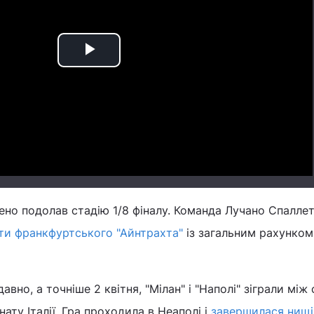
Play
Video
нено подолав стадію 1/8 фіналу. Команда Лучано Спаллет
оти франкфуртського "Айнтрахта"
із загальним рахунком 
авно, а точніше 2 квітня, "Мілан" і "Наполі" зіграли між
ату Італії. Гра проходила в Неаполі і
завершилася нищ