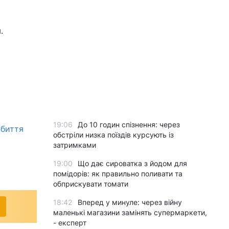
я.
19:06
До 10 годин спізнення: через
обиття
обстріли низка поїздів курсують із
затримками
19:00
Що дає сироватка з йодом для
помідорів: як правильно поливати та
обприскувати томати
18:42
Вперед у минуле: через війну
маленькі магазини замінять супермаркети,
- експерт