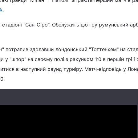
ійські гранди "Мілан" і "Наполі" зіграють перший матч в 
А
.
 стадіоні "Сан-Сіро". Обслужить цю гру румунський арб
н" потрапив здолавши лондонський "Тоттенхем" на стаді
ли у "шпор" на своєму полі з рахунком 1:0 в першій грі і
битися в наступний раунд турніру. Матч-відповідь у Лон
:0.