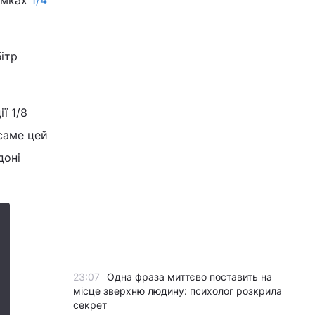
рамках
1/4
ітр
ї 1/8
 саме цей
доні
23:07
Одна фраза миттєво поставить на
місце зверхню людину: психолог розкрила
секрет