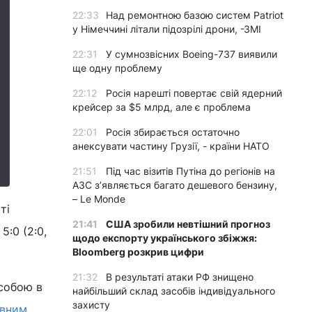
22:33
Над ремонтною базою систем Patriot
у Німеччині літали підозрілі дрони, -ЗМІ
22:31
У сумнозвісних Boeing-737 виявили
ще одну проблему
22:12
Росія нарешті повертає свій ядерний
крейсер за $5 млрд, але є проблема
22:01
Росія збирається остаточно
анексувати частину Грузії, - країни НАТО
21:51
Під час візитів Путіна до регіонів на
АЗС з’являється багато дешевого бензину,
– Le Monde
ті
21:41
США зробили невтішний прогноз
5:0 (2:0,
щодо експорту українського збіжжя:
Bloomberg розкрив цифри
21:32
В результаті атаки РФ знищено
 собою в
найбільший склад засобів індивідуального
захисту
івним