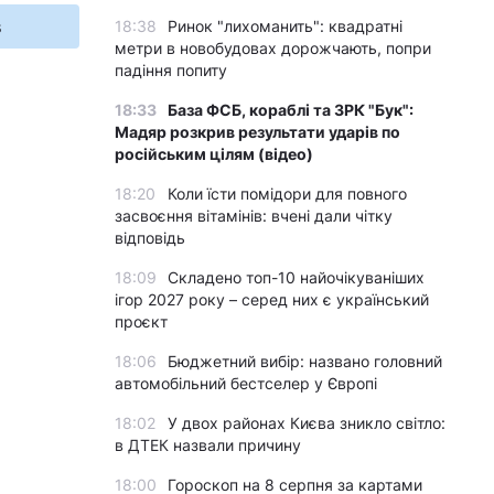
s
18:38
Ринок "лихоманить": квадратні
метри в новобудовах дорожчають, попри
падіння попиту
18:33
База ФСБ, кораблі та ЗРК "Бук":
Мадяр розкрив результати ударів по
російським цілям (відео)
18:20
Коли їсти помідори для повного
засвоєння вітамінів: вчені дали чітку
відповідь
18:09
Складено топ-10 найочікуваніших
ігор 2027 року – серед них є український
проєкт
18:06
Бюджетний вибір: названо головний
автомобільний бестселер у Європі
18:02
У двох районах Києва зникло світло:
в ДТЕК назвали причину
18:00
Гороскоп на 8 серпня за картами