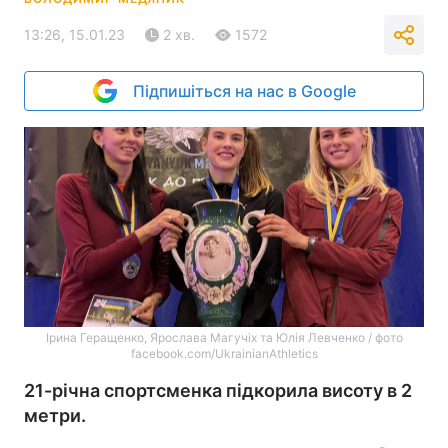
13:26, 15.01.23
2 хв.
1572
Підпишіться на нас в Google
Ірина Геращенко, Ярослава Магучіх та Юлія Левченко / фото
facebook.com/UkrainianAthletics
21-річна спортсменка підкорила висоту в 2
метри.