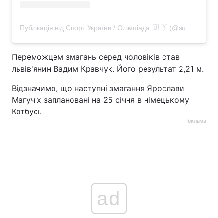
Публікація від Спорт України / Олімпіада 🇺 🇦 (@summer_sports_ukraine)
Переможцем змагань серед чоловіків став
львів'янин Вадим Кравчук. Його результат 2,21 м.
Відзначимо, що наступні змагання Ярослави
Магучіх заплановані на 25 січня в німецькому
Котбусі.
Реклама
ad