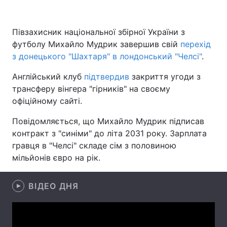
Півзахисник національної збірної України з
футболу Михайло Мудрик завершив свій
Головна
Війна
перехід
з донецького "Шахтаря" в лондонський "Челсі"
.
Україна
Політика
Англійський клуб
підтвердив
закриття угоди з
трансферу вінгера "гірників" на своєму
Економіка
Світ
офіційному сайті.
Спорт
Наука
Повідомляється, що Михайло Мудрик підписав
контракт з "синіми" до літа 2031 року. Зарплата
Техно і зв'язок
Лайт
гравця в "Челсі" складе сім з половиною
Зброя
Інциденти
мільйонів євро на рік.
Здоров'я
Туризм
ВІДЕО ДНЯ
Цікавинки
Погода
Екологія
Регіони