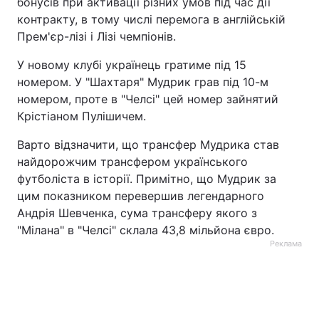
бонусів при активації різних умов під час дії
контракту, в тому числі перемога в англійській
Тема оформлення
Прем'єр-лізі і Лізі чемпіонів.
У новому клубі українець гратиме під 15
номером. У "Шахтаря" Мудрик грав під 10-м
номером, проте в "Челсі" цей номер зайнятий
Крістіаном Пулішичем.
Варто відзначити, що трансфер Мудрика став
найдорожчим трансфером українського
футболіста в історії. Примітно, що Мудрик за
цим показником перевершив легендарного
Андрія Шевченка, сума трансферу якого з
"Мілана" в "Челсі" склала 43,8 мільйона євро.
Реклама