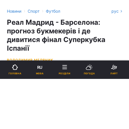
›
›
Новини
Спорт
Футбол
рус
Реал Мадрид - Барселона:
прогноз букмекерів і де
дивитися фінал Суперкубка
Іспанії
ВОЛОДИМИР МЕДЯНИК
RU
12:16, 15.01.23
2 хв.
2610
МОВА
ГОЛОВНА
РОЗДІЛИ
ПОГОДА
ЛАЙТ
Підпишіться на нас в Google