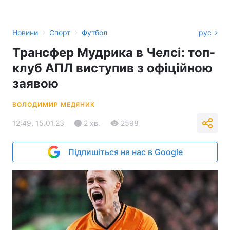
›
›
Новини
Спорт
Футбол
рус
Трансфер Мудрика в Челсі: топ-
клуб АПЛ виступив з офіційною
заявою
ВОЛОДИМИР МЕДЯНИК
12:49, 15.01.23
2 хв.
2598
Підпишіться на нас в Google