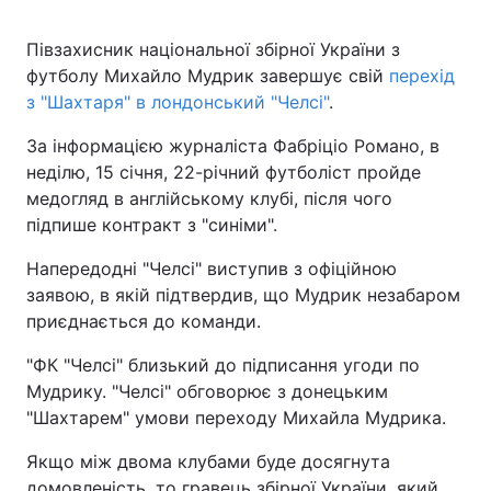
Півзахисник національної збірної України з
футболу Михайло Мудрик завершує свій
перехід
з "Шахтаря" в лондонський "Челсі"
.
За інформацією журналіста Фабріціо Романо, в
неділю, 15 січня, 22-річний футболіст пройде
медогляд в англійському клубі, після чого
підпише контракт з "синіми".
Напередодні "Челсі" виступив з офіційною
заявою, в якій підтвердив, що Мудрик незабаром
приєднається до команди.
"ФК "Челсі" близький до підписання угоди по
Мудрику. "Челсі" обговорює з донецьким
"Шахтарем" умови переходу Михайла Мудрика.
Якщо між двома клубами буде досягнута
домовленість, то гравець збірної України, який