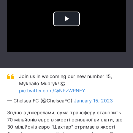
Лонгріди
Play
Відео з Youtube
Статті
Video
Інтерв'ю
Думки
Архів
Вакансії
Контакти
Join us in welcoming our new number 15,
Послуги
Mykhailo Mudryk! 👏
pic.twitter.com/QiNPzWPNFY
— Chelsea FC (@ChelseaFC)
January 15, 2023
Згідно з джерелами, сума трансферу становить
70 мільйонів євро в якості основної виплати, ще
30 мільйонів євро "Шахтар" отримає в якості