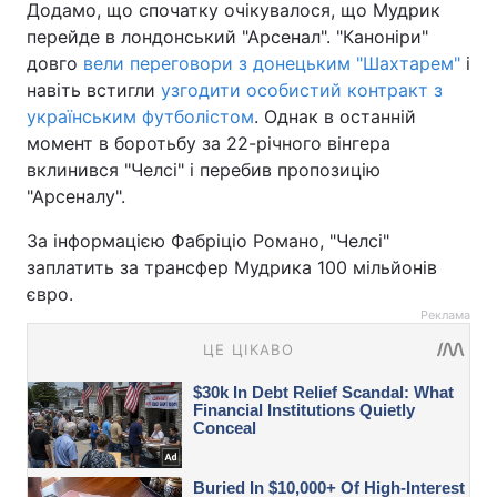
Додамо, що спочатку очікувалося, що Мудрик
перейде в лондонський "Арсенал". "Каноніри"
довго
вели переговори з донецьким "Шахтарем"
і
навіть встигли
узгодити особистий контракт з
українським футболістом
. Однак в останній
момент в боротьбу за 22-річного вінгера
вклинився "Челсі" і перебив пропозицію
"Арсеналу".
За інформацією Фабріціо Романо, "Челсі"
заплатить за трансфер Мудрика 100 мільйонів
євро.
Реклама