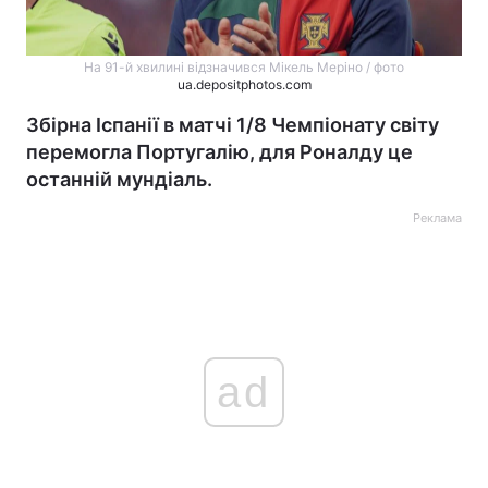
На 91-й хвилині відзначився Мікель Меріно / фото
ua.depositphotos.com
Збірна Іспанії в матчі 1/8 Чемпіонату світу
перемогла Португалію, для Роналду це
останній мундіаль.
Реклама
ad