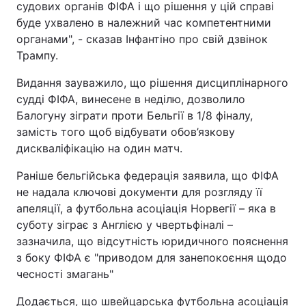
судових органів ФІФА і що рішення у цій справі
буде ухвалено в належний час компетентними
органами", - сказав Інфантіно про свій дзвінок
Трампу.
Видання зауважило, що рішення дисциплінарного
судді ФІФА, винесене в неділю, дозволило
Балогуну зіграти проти Бельгії в 1/8 фіналу,
замість того щоб відбувати обов’язкову
дискваліфікацію на один матч.
Раніше бельгійська федерація заявила, що ФІФА
не надала ключові документи для розгляду її
апеляції, а футбольна асоціація Норвегії – яка в
суботу зіграє з Англією у чвертьфіналі –
зазначила, що відсутність юридичного пояснення
з боку ФІФА є "приводом для занепокоєння щодо
чесності змагань"
Додається, що швейцарська футбольна асоціація