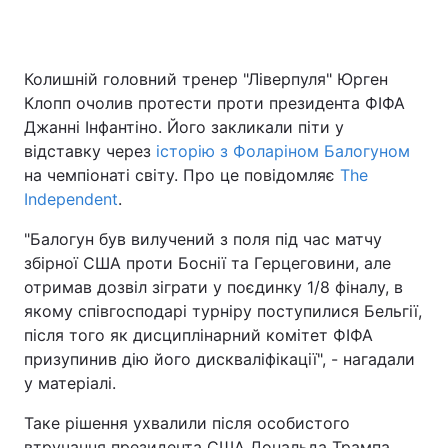
Колишній головний тренер "Ліверпуля" Юрген
Головна
Війна
Клопп очолив протести проти президента ФІФА
Джанні Інфантіно. Його закликали піти у
Україна
Політика
відставку через
історію з Фоларіном Балогуном
на чемпіонаті світу. Про це повідомляє
Економіка
Світ
The
Independent
.
Спорт
Наука
"Балогун був вилучений з поля під час матчу
збірної США проти Боснії та Герцеговини, але
Техно і зв'язок
Лайт
отримав дозвіл зіграти у поєдинку 1/8 фіналу, в
Зброя
Інциденти
якому співгосподарі турніру поступилися Бельгії,
після того як дисциплінарний комітет ФІФА
Здоров'я
Туризм
призупинив дію його дискваліфікації", - нагадали
у матеріалі.
Цікавинки
Погода
Таке рішення ухвалили після особистого
Екологія
Регіони
втручання президента США Дональда Трампа,