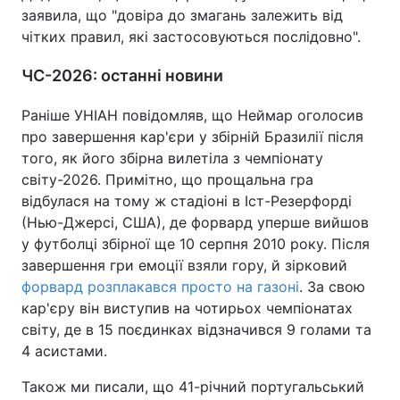
заявила, що "довіра до змагань залежить від
чітких правил, які застосовуються послідовно".
ЧС-2026: останні новини
Раніше УНІАН повідомляв, що Неймар оголосив
про завершення кар'єри у збірній Бразилії після
того, як його збірна вилетіла з чемпіонату
світу-2026. Примітно, що прощальна гра
відбулася на тому ж стадіоні в Іст-Резерфорді
(Нью-Джерсі, США), де форвард уперше вийшов
у футболці збірної ще 10 серпня 2010 року. Після
завершення гри емоції взяли гору, й зірковий
форвард розплакався просто на газоні
. За свою
кар'єру він виступив на чотирьох чемпіонатах
світу, де в 15 поєдинках відзначився 9 голами та
4 асистами.
Також ми писали, що 41-річний португальський