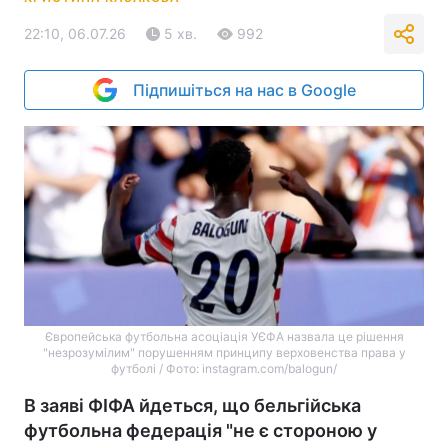
22:10, 06.07.26
5 хв.
992
Підпишіться на нас в Google
Європейська футбольна асоціація УЄФА назвала це рішення
"незрозумілим" порушенням принципу верховенства права у
футболі / Фото: instagram.com/balogun/
В заяві ФІФА йдеться, що бельгійська
футбольна федерація "не є стороною у