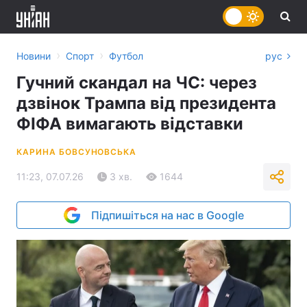
›
›
Новини
Спорт
Футбол
рус
Гучний скандал на ЧС: через
дзвінок Трампа від президента
ФІФА вимагають відставки
КАРИНА БОВСУНОВСЬКА
11:23, 07.07.26
3 хв.
1644
Підпишіться на нас в Google