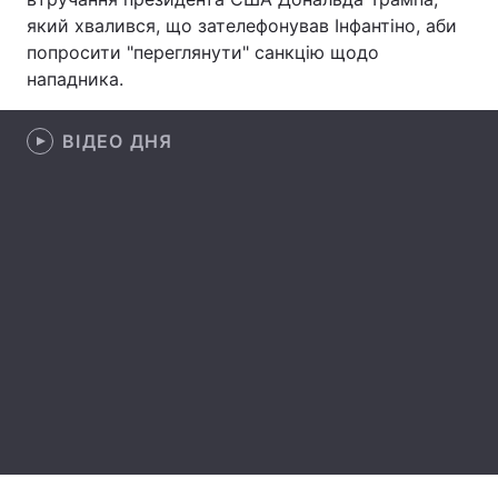
який хвалився, що зателефонував Інфантіно, аби
Лонгріди
попросити "переглянути" санкцію щодо
нападника.
Відео з Youtube
Статті
ВІДЕО ДНЯ
Інтерв'ю
Думки
Архів
Вакансії
Контакти
Послуги