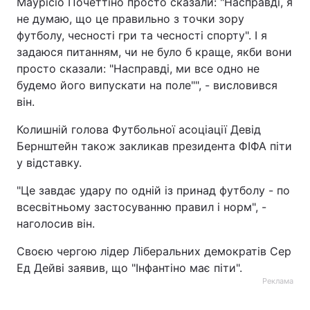
Маурісіо Почеттіно просто сказали: "Насправді, я
не думаю, що це правильно з точки зору
футболу, чесності гри та чесності спорту". І я
задаюся питанням, чи не було б краще, якби вони
просто сказали: "Насправді, ми все одно не
будемо його випускати на поле"", - висловився
він.
Колишній голова Футбольної асоціації Девід
Бернштейн також закликав президента ФІФА піти
у відставку.
"Це завдає удару по одній із принад футболу - по
всесвітньому застосуванню правил і норм", -
наголосив він.
Своєю чергою лідер Ліберальних демократів Сер
Ед Дейві заявив, що "Інфантіно має піти".
Реклама