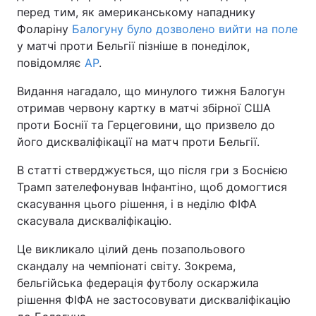
перед тим, як американському нападнику
Фоларіну
Балогуну було дозволено вийти на поле
у матчі проти Бельгії пізніше в понеділок,
повідомляє
AP
.
Видання нагадало, що минулого тижня Балогун
отримав червону картку в матчі збірної США
проти Боснії та Герцеговини, що призвело до
його дискваліфікації на матч проти Бельгії.
В статті стверджується, що після гри з Боснією
Трамп зателефонував Інфантіно, щоб домогтися
скасування цього рішення, і в неділю ФІФА
скасувала дискваліфікацію.
Це викликало цілий день позапольового
скандалу на чемпіонаті світу. Зокрема,
бельгійська федерація футболу оскаржила
рішення ФІФА не застосовувати дискваліфікацію