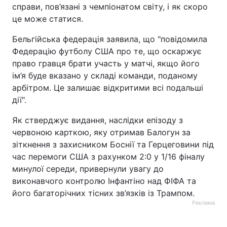
справи, пов’язані з чемпіонатом світу, і як скоро
це може статися.
Бельгійська федерація заявила, що "повідомила
Федерацію футболу США про те, що оскаржує
право гравця брати участь у матчі, якщо його
ім’я буде вказано у складі команди, поданому
арбітром. Це залишає відкритими всі подальші
дії".
Як стверджує видання, наслідки епізоду з
червоною карткою, яку отримав Балогун за
зіткнення з захисником Боснії та Герцеговини під
час перемоги США з рахунком 2:0 у 1/16 фіналу
минулої середи, привернули увагу до
виконавчого контролю Інфантіно над ФІФА та
його багаторічних тісних зв’язків із Трампом.
Реклама