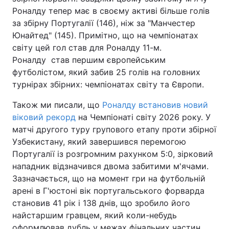
Роналду тепер має в своєму активі більше голів
за збірну Португалії (146), ніж за "Манчестер
Юнайтед" (145). Примітно, що на чемпіонатах
світу цей гол став для Роналду 11-м.
Роналду став першим європейським
футболістом, який забив 25 голів на головних
турнірах збірних: чемпіонатах світу та Європи.
Також ми писали, що
Роналду встановив новий
віковий рекорд
на Чемпіонаті світу 2026 року. У
матчі другого туру групового етапу проти збірної
Узбекистану, який завершився перемогою
Португалії із розгромним рахунком 5:0, зірковий
нападник відзначився двома забитими м'ячами.
Зазначається, що на момент гри на футбольній
арені в Г'юстоні вік португальського форварда
становив 41 рік і 138 днів, що зробило його
найстаршим гравцем, який коли-небудь
оформлював дубль у межах фінальних частин