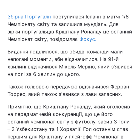
Збірна Португалії
поступилася Іспанії в матчі 1/8
Чемпіонату світу та залишила мундіаль. Для
зірки португальців Кріштіану Роналду це останній
Чемпіонат світу, повідомляє
Фокус.
Видання поділилося, що обидві команди мали
непогані моменти, аби відзначитися. На 91-й
хвилині відзначився Мікель Меріно, який з'явився
на полі за 6 хвилин до цього.
Також гольовою передачею відзначився Ферран
Торрес, який також з'явився з лави запасних.
Примітно, що Криштіану Роналду, який оголосив
на передматчевій конкуренції, що це його
останній чемпіонат світу з футболу, забив 3 голи
– 2 Узбекистану та 1 Хорватії. Гол останнім став
першим для Кріштіану у плей-офф Чемпіонатів