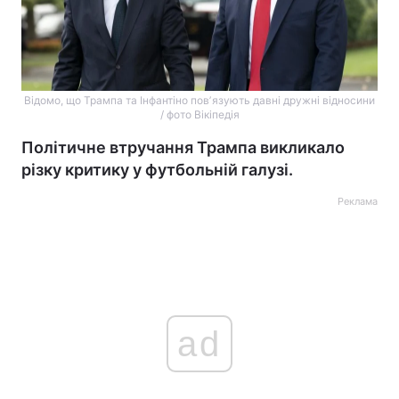
Відомо, що Трампа та Інфантіно повʼязують давні дружні відносини
/ фото Вікіпедія
Політичне втручання Трампа викликало
різку критику у футбольній галузі.
Реклама
ad