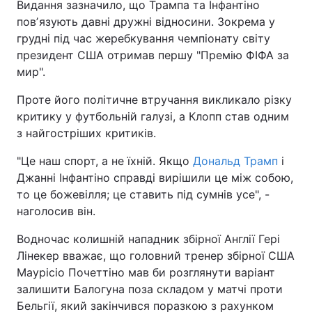
Видання зазначило, що Трампа та Інфантіно
повʼязують давні дружні відносини. Зокрема у
Тема оформлення
грудні під час жеребкування чемпіонату світу
президент США отримав першу "Премію ФІФА за
мир".
Проте його політичне втручання викликало різку
критику у футбольній галузі, а Клопп став одним
з найгостріших критиків.
"Це наш спорт, а не їхній. Якщо
Дональд Трамп
і
Джанні Інфантіно справді вирішили це між собою,
то це божевілля; це ставить під сумнів усе", -
наголосив він.
Водночас колишній нападник збірної Англії Гері
Лінекер вважає, що головний тренер збірної США
Маурісіо Почеттіно мав би розглянути варіант
залишити Балогуна поза складом у матчі проти
Бельгії, який закінчився поразкою з рахунком