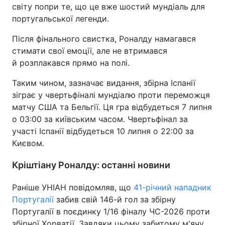
світу попри те, що це вже шостий мундіаль для
португальської легенди.
Після фінального свистка, Роналду намагався
стимати свої емоції, але не втримався
й розплакався прямо на полі.
Таким чином, зазначає видання, збірна Іспанії
зіграє у чвертьфіналі мундіалю проти переможця
матчу США та Бельгії. Ця гра відбудеться 7 липня
о 03:00 за київським часом. Чвертьфінал за
участі Іспанії відбудеться 10 липня о 22:00 за
Києвом.
Кріштіану Роналду: останні новини
Раніше УНІАН повідомляв, що
41-річний нападник
Португалії
забив свій 146-й гол за збірну
Португалії в поєдинку 1/16 фіналу ЧС-2026 проти
збірної Хорватії. Завдяки цьому забитому м'ячу