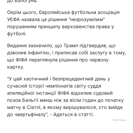
до Балогуна.
Окрім цього, Європейська футбольна асоціація
УЄФА назвала це рішення "незрозумілим"
порушенням принципу верховенства права у
футболі.
Видання зазначило, що Трамп підтвердив, що
дзвонив Інфантіно, і приписав собі заслугу в тому,
що ФІФА переглянула рішення про червону
картку.
"У цей хаотичний і безпрецедентний день у
сучасній історії чемпіонатів світу суддя
апеляційної інстанції ФІФА відхилив судовий
позов Бельгії менш ніж за вісім годин до початку
матчу в Сіетлі, в якому вирішувалося, хто вийде
до чвертьфіналу", - йдеться в статті.
Реклама