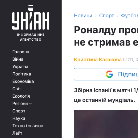
›
›
Новини
Спорт
Футбо
Роналду пров
ІНФОРМАЦІЙНЕ
не стримав 
АГЕНТСТВО
Головна
Кристина Казакова
Війна
01:11, 
Україна
Підпиш
Політика
Економіка
Світ
Збірна Іспанії в матчі
Екологія
це останній мундіаль.
Регіони
Спорт
Наука
Техно і зв'язок
Лайт