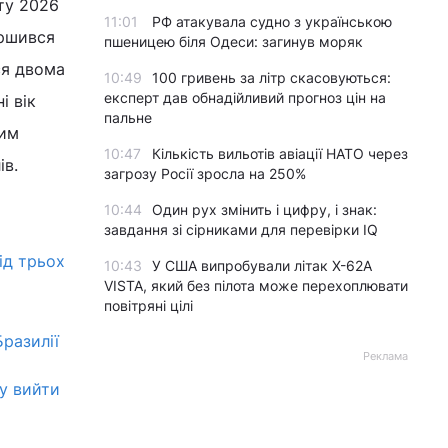
ту 2026
11:01
РФ атакувала судно з українською
ершився
пшеницею біля Одеси: загинув моряк
ся двома
10:49
100 гривень за літр скасовуються:
експерт дав обнадійливий прогноз цін на
і вік
пальне
шим
10:47
Кількість вильотів авіації НАТО через
ів.
загрозу Росії зросла на 250%
10:44
Один рух змінить і цифру, і знак:
завдання зі сірниками для перевірки IQ
ід трьох
10:43
У США випробували літак X-62A
VISTA, який без пілота може перехоплювати
повітряні цілі
Бразилії
Реклама
у вийти