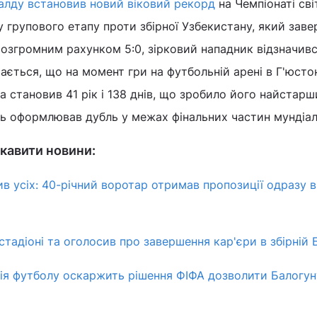
алду встановив новий віковий рекорд
на Чемпіонаті сві
ру групового етапу проти збірної Узбекистану, який зав
розгромним рахунком 5:0, зірковий нападник відзначив
ається, що на момент гри на футбольній арені в Г'юстон
 становив 41 рік і 138 днів, що зробило його найстар
ь оформлював дубль у межах фінальних частин мундіал
кавити новини:
ив усіх: 40-річний воротар отримав пропозиції одразу в
тадіоні та оголосив про завершення кар'єри в збірній 
ія футболу оскаржить рішення ФІФА дозволити Балогун