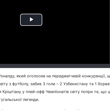
Play
Video
оналду, який оголосив на передматчевій конкуренції, 
віту з футболу, забив 3 голи – 2 Узбекистану та 1 Хорват
 Кріштіану у плей-офф Чемпіонатів світу попри те, що 
угальської легенди.