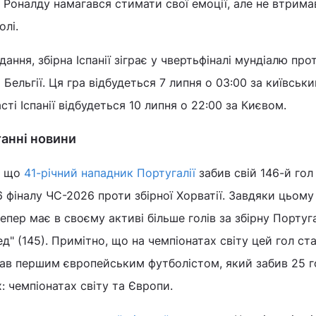
, Роналду намагався стимати свої емоції, але не втрима
олі.
ання, збірна Іспанії зіграє у чвертьфіналі мундіалю про
ельгії. Ця гра відбудеться 7 липня о 03:00 за київськ
сті Іспанії відбудеться 10 липня о 22:00 за Києвом.
танні новини
, що
41-річний нападник Португалії
забив свій 146-й гол 
6 фіналу ЧС-2026 проти збірної Хорватії. Завдяки цьому
пер має в своєму активі більше голів за збірну Португал
д" (145). Примітно, що на чемпіонатах світу цей гол ст
ав першим європейським футболістом, який забив 25 г
: чемпіонатах світу та Європи.