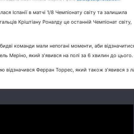
ася Іспанії в матчі 1/8 Чемпіонату світу та залишила
гальців Кріштіану Роналду це останній Чемпіонат світу,
бидві команди мали непогані моменти, аби відзначитися
ель Меріно, який з'явився на полі за 6 хвилин до цього.
ю відзначився Ферран Торрес, який також з'явився з л