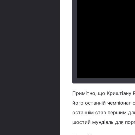
Примітно, що Криштіану Р
його останній чемпіонат с
останнім став першим для
шостий мундіаль для порт