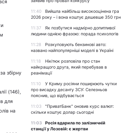
заявив про провал конкурсу
вся
11:40
Вийшла найбільш високооцінена гра
2026 року – і вона коштує дешевше 350 грн
ти
11:37
Як позбутися надмірно допитливої
людини однією фразою: порада психологів
им
11:28
Розкуповують бензинові авто:
названо найпопулярніші моделі в Україні
11:18
Нікітюк розповіла про стан
найкращого друга, який перебував в
за збірну
реанімації
11:10
У Криму росіяни поширюють чутки
про висадку десанту ЗСУ: Селезньов
ії (146),
пояснив, що відбувається
ав для
11:03
"ПриватБанк" оновив курс валют:
олів на
скільки коштує долар сьогодні
11:03
Росія вдарила по залізничній
станції у Лозовій: є жертви