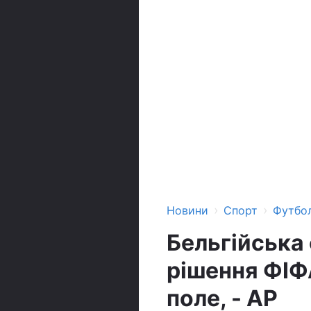
›
›
Новини
Спорт
Футбо
Бельгійська
рішення ФІФ
поле, - AP