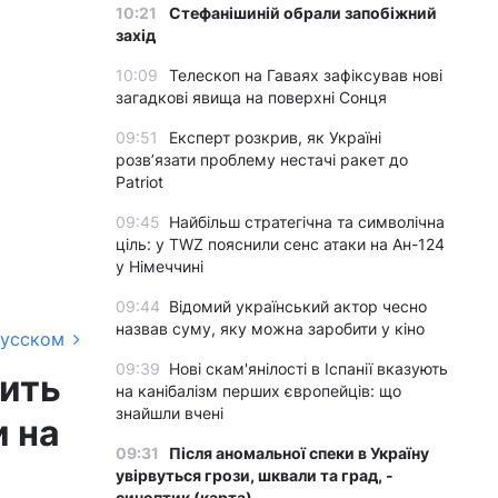
10:21
Стефанішиній обрали запобіжний
захід
10:09
Телескоп на Гаваях зафіксував нові
загадкові явища на поверхні Сонця
09:51
Експерт розкрив, як Україні
розвʼязати проблему нестачі ракет до
Patriot
09:45
Найбільш стратегічна та символічна
ціль: у TWZ пояснили сенс атаки на Ан-124
у Німеччині
09:44
Відомий український актор чесно
назвав суму, яку можна заробити у кіно
русском
09:39
Нові скам'янілості в Іспанії вказують
жить
на канібалізм перших європейців: що
знайшли вчені
и на
09:31
Після аномальної спеки в Україну
увірвуться грози, шквали та град, -
синоптик (карта)