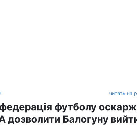
л
читать на 
 федерація футболу оскар
А дозволити Балогуну вийт