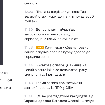
свіжість
12:00
Пільги та надбавки до пенсії за
великий стаж: кому доплатять понад 5000
гривень
11:59
Де туристам найчастіше
загрожують кишенькові злодії:
оприлюднено новий рейтинг міст
11:53
Коли чекати обвалу гривні:
УНІАН
банкір озвучив прогноз курсу долара до
середини серпня
11:44
Військова співпраця вийшла на
новий рівень: РФ вже допомагає Ірану
що це
визначати цілі для ударів
ії. Гол
11:43
Трамп заявив про "величезні
це вже
запаси" арсеналів ППО у США
11:41
ICC не розглядатиме кандидатів від
України: адвокат Barristers Олексій Шевчук