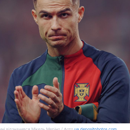
ині відзначився Мікель Меріно / фото
ua.depositphotos.com