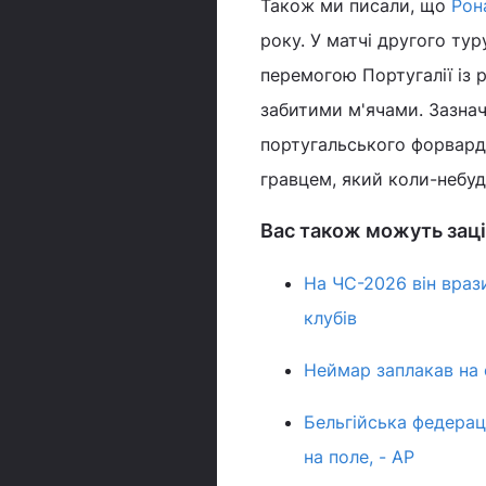
Також ми писали, що
Рон
року. У матчі другого ту
перемогою Португалії із 
забитими м'ячами. Зазнач
португальського форварда
гравцем, який коли-небуд
Вас також можуть заці
На ЧС-2026 він враз
клубів
Неймар заплакав на с
Бельгійська федерац
на поле, - AP