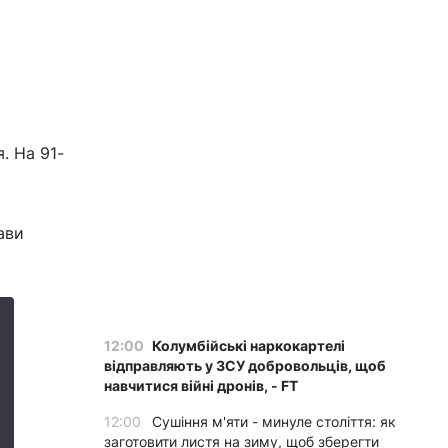
. На 91-
ави
12:00
Колумбійські наркокартелі
відправляють у ЗСУ добровольців, щоб
навчитися війні дронів, - FT
12:00
Сушіння м'яти - минуле століття: як
заготовити листя на зиму, щоб зберегти