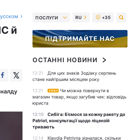
русском
RU
+35
ПОСЛУГИ
ЧС й
ПІДТРИМАЙТЕ НАС
ОСТАННІ НОВИНИ
12:21
Для цих знаків Зодіаку серпень
стане найгіршим місяцем року
12:21
Чи можна повернути в
оналду
УНІАН
магазин товар, якщо загубив чек: відповідь
юриста
12:15
Сибіга: Б’ємося за кожну ракету до
Patriot, консультації щодо ліцензій
тривають
12:14
Klavdia Petrivna зізналася, скільки