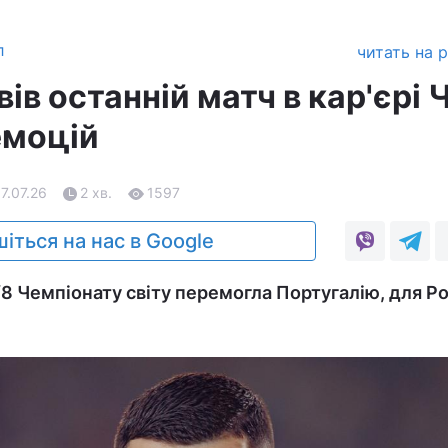
л
читать на 
ів останній матч в кар'єрі 
емоцій
07.07.26
2 хв.
1597
іться на нас в Google
 1/8 Чемпіонату світу перемогла Португалію, для Р