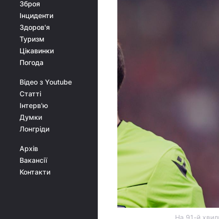
Зброя
Інциденти
Здоров'я
Туризм
Цікавинки
Погода
Відео з Youtube
Статті
Інтерв'ю
Думки
Лонгріди
Архів
Вакансії
Контакти
На 91-й хвил