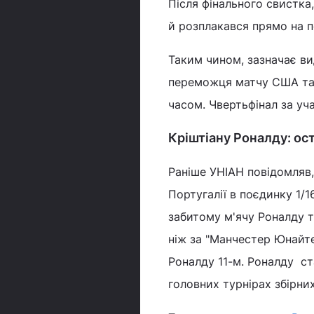
Після фінального свистка
й розплакався прямо на п
Таким чином, зазначає вид
переможця матчу США та Б
часом. Чвертьфінал за уча
Кріштіану Роналду: ос
Раніше УНІАН повідомляв
Португалії в поєдинку 1/1
забитому м'ячу Роналду те
ніж за "Манчестер Юнайте
Роналду 11-м. Роналду ст
головних турнірах збірних