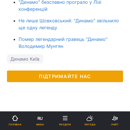
"Динамо" безславно програло у Лізі
конференцій
Не лише Шовковський: "Динамо" звільнило
ще одну легенду
Помер легендарний гравець "Динамо"
Володимир Мунтян
Динамо Київ
ПІДТРИМАЙТЕ НАС
RU
МОВА
ГОЛОВНА
РОЗДІЛИ
ПОГОДА
ЛАЙТ