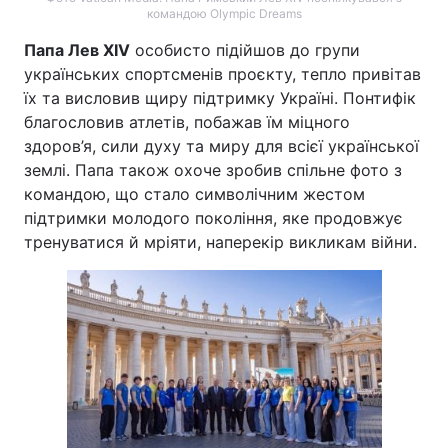
командою Olympic Dreams
Папа Лев XIV
особисто підійшов до групи
українських спортсменів проєкту, тепло привітав
їх та висловив щиру підтримку Україні. Понтифік
благословив атлетів, побажав їм міцного
здоров’я, сили духу та миру для всієї української
землі. Папа також охоче зробив спільне фото з
командою, що стало символічним жестом
підтримки молодого покоління, яке продовжує
тренуватися й мріяти, наперекір викликам війни.