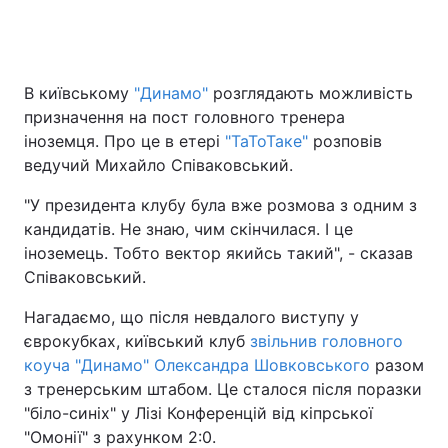
Головна
Війна
В київському
"Динамо"
розглядають можливість
призначення на пост головного тренера
Україна
Політика
іноземця. Про це в етері
"ТаТоТаке"
розповів
ведучий Михайло Співаковський.
Економіка
Світ
"У президента клубу була вже розмова з одним з
Спорт
Наука
кандидатів. Не знаю, чим скінчилася. І це
іноземець. Тобто вектор якийсь такий", - сказав
Техно і зв'язок
Лайт
Співаковський.
Зброя
Інциденти
Нагадаємо, що після невдалого виступу у
єврокубках, київський клуб
звільнив головного
Здоров'я
Туризм
коуча "Динамо" Олександра Шовковського
разом
з тренерським штабом. Це сталося після поразки
Цікавинки
Погода
"біло-синіх" у Лізі Конференцій від кіпрської
"Омонії" з рахунком 2:0.
Екологія
Регіони