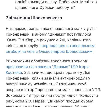
однієї команди в іншу. Побачимо. Мені теж
цікаво, кого Суркіси виберуть".
Звільнення Шовковського
Нагадаємо, раніше після невдалого матчу у Лізі
Конференцій, в якому "Динамо" поступилося
"Омонії" з Кіпру з рахунком 2:0, керівництво
київського клубу
попрощалося з тренерським
штабом на чолі з Олександром Шовковським
.
Виконуючим обов'язки головного тренера
призначили наставника "Динамо" U19 Ігоря
Костюка
. Зазначимо, що крім поразки у Лізі
Конференцій, кияни зазнали антирекорду і у
внутрішньому чемпіонаті. Столичний клуб
вперше в історії програв три матчі поспіль в УПЛ.
Зокрема у 13 турі кияни поступилися "Колосу" з
рахунком 2:0. Наразі "Динамо" посідає сьому
сходинку в таблиці, маючи у запасі 20 очок.