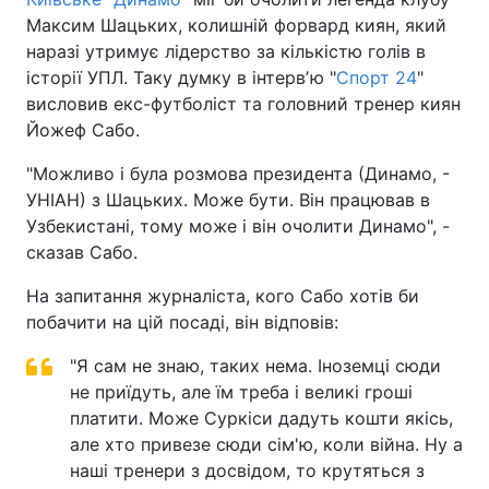
Максим Шацьких, колишній форвард киян, який
наразі утримує лідерство за кількістю голів в
історії УПЛ. Таку думку в інтервʼю "
Спорт 24
"
висловив екс-футболіст та головний тренер киян
Йожеф Сабо.
"Можливо і була розмова президента (Динамо, -
УНІАН) з Шацьких. Може бути. Він працював в
Узбекистані, тому може і він очолити Динамо", -
сказав Сабо.
На запитання журналіста, кого Сабо хотів би
побачити на цій посаді, він відповів:
"Я сам не знаю, таких нема. Іноземці сюди
не приїдуть, але їм треба і великі гроші
платити. Може Суркіси дадуть кошти якісь,
але хто привезе сюди сім'ю, коли війна. Ну а
наші тренери з досвідом, то крутяться з