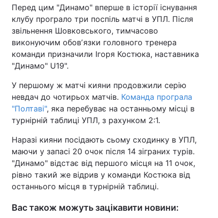
Перед цим "Динамо" вперше в історії існування
Тема оформлення
клубу програло три поспіль матчі в УПЛ. Після
звільнення Шовковського, тимчасово
виконуючим обовʼязки головного тренера
команди призначили Ігоря Костюка, наставника
"Динамо" U19".
У першому ж матчі кияни продовжили серію
невдач до чотирьох матчів.
Команда програла
"Полтаві"
, яка перебуває на останньому місці в
турнірній таблиці УПЛ, з рахунком 2:1.
Наразі кияни посідають сьому сходинку в УПЛ,
маючи у запасі 20 очок після 14 зіграних турів.
"Динамо" відстає від першого місця на 11 очок,
рівно такий же відрив у команди Костюка від
останнього місця в турнірній таблиці.
Вас також можуть зацікавити новини: