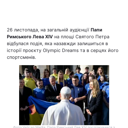
26 листопада, на загальній аудієнції
Папи
Римського Лева XIV
на площі Святого Петра
відбулася подія, яка назавжди залишиться в
історії проєкту Olympic Dreams та в серцях його
спортсменів.
Фото Vatican Media. Папа Римський Лев XIV поспілкувався з