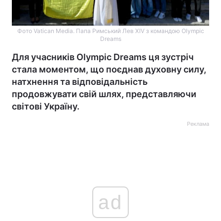
Фото Vatican Media. Папа Римський Лев XIV з командою Olympic
Dreams
Для учасників Olympic Dreams ця зустріч
стала моментом, що поєднав духовну силу,
натхнення та відповідальність
продовжувати свій шлях, представляючи
світові Україну.
Реклама
ad