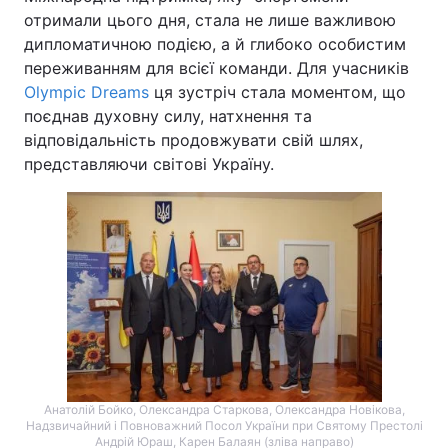
отримали цього дня, стала не лише важливою
дипломатичною подією, а й глибоко особистим
переживанням для всієї команди. Для учасників
Olympic Dreams
ця зустріч стала моментом, що
поєднав духовну силу, натхнення та
відповідальність продовжувати свій шлях,
представляючи світові Україну.
Анатолій Бойко, Олександра Старкова, Олександра Новікова,
Надзвичайний і Повноважний Посол України при Святому Престолі
Андрій Юраш, Карен Балаян (зліва направо)