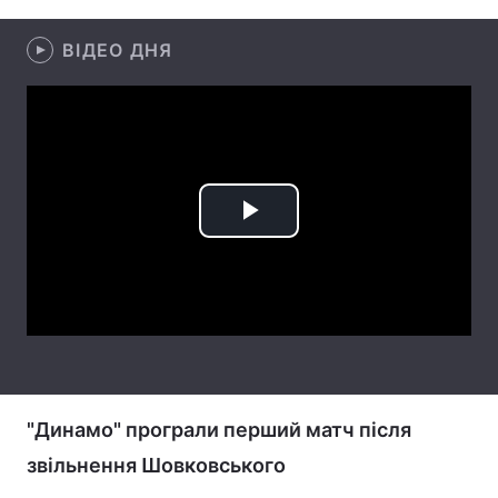
Лонгріди
ВІДЕО ДНЯ
Відео з Youtube
Статті
Інтерв'ю
Думки
Архів
Вакансії
Play
Контакти
Video
Послуги
"Динамо" програли перший матч після
звільнення Шовковського