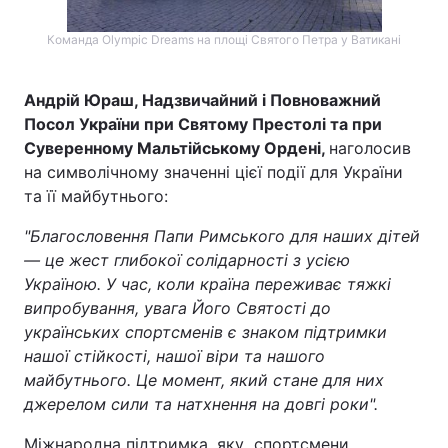
Команда Olympic Dreams на площі Святого Петра у Ватикані
Андрій Юраш, Надзвичайний і Повноважний
Посол України при Святому Престолі та при
Суверенному Мальтійському Ордені,
наголосив
на символічному значенні цієї події для України
та її майбутнього:
"Благословення Папи Римського для наших дітей
— це жест глибокої солідарності з усією
Україною. У час, коли країна переживає тяжкі
випробування, увага Його Святості до
українських спортсменів є знаком підтримки
нашої стійкості, нашої віри та нашого
майбутнього. Це момент, який стане для них
джерелом сили та натхнення на довгі роки".
Міжнародна підтримка, яку спортсмени