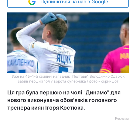
Підпишіться на нас в Google
Уже на 45+1-й хвилині нападник "Полтави" Володимир Одарюк
забив перший гол у ворота суперника / фото - скриншот
Ця гра була першою на чолі "Динамо" для
нового виконувача обов'язків головного
тренера киян Ігоря Костюка.
Реклама