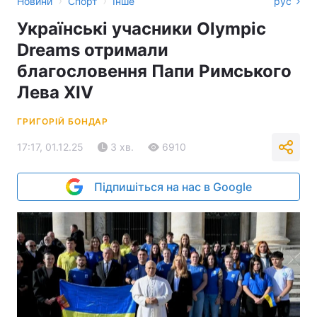
›
›
Новини
Спорт
Інше
рус
Українські учасники Olympic
Dreams отримали
благословення Папи Римського
Лева XIV
ГРИГОРІЙ БОНДАР
17:17, 01.12.25
3 хв.
6910
Підпишіться на нас в Google