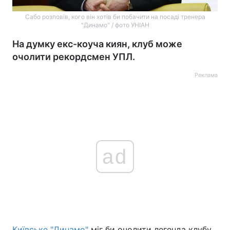
Сабо розповів, кого він хотів би побачити на посаді тренера
"Динамо" / фото УНІАН
На думку екс-коуча киян, клуб може
очолити рекордсмен УПЛ.
Реклама
ad
Київське "Динамо"
міг би очолити легенда клубу