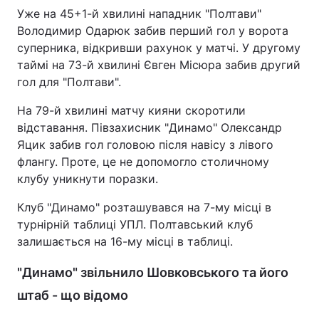
Уже на 45+1-й хвилині нападник "Полтави"
Володимир Одарюк забив перший гол у ворота
суперника, відкривши рахунок у матчі. У другому
таймі на 73-й хвилині Євген Місюра забив другий
гол для "Полтави".
На 79-й хвилині матчу кияни скоротили
відставання. Півзахисник "Динамо" Олександр
Яцик забив гол головою після навісу з лівого
флангу. Проте, це не допомогло столичному
клубу уникнути поразки.
Клуб "Динамо" розташувався на 7-му місці в
турнірній таблиці УПЛ. Полтавський клуб
залишається на 16-му місці в таблиці.
"Динамо" звільнило Шовковського та його
штаб - що відомо