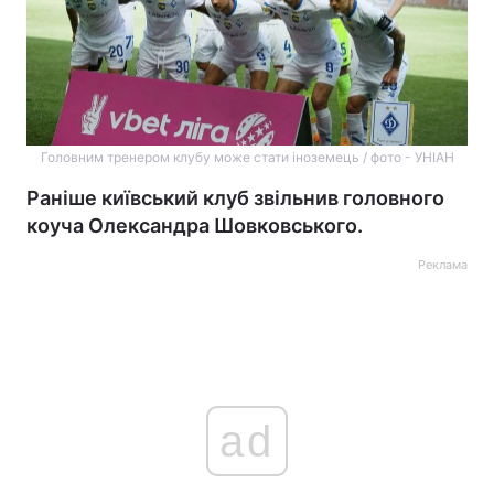
Головним тренером клубу може стати іноземець / фото - УНІАН
Раніше київський клуб звільнив головного
коуча Олександра Шовковського.
Реклама
ad