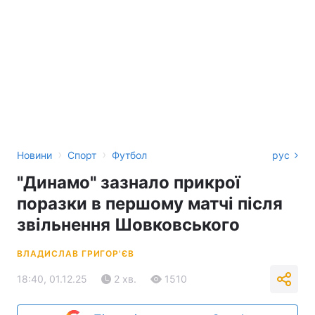
›
›
Новини
Спорт
Футбол
рус
"Динамо" зазнало прикрої
поразки в першому матчі після
звільнення Шовковського
ВЛАДИСЛАВ ГРИГОР'ЄВ
18:40, 01.12.25
2 хв.
1510