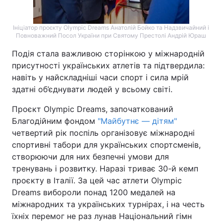
Ініціатор проєкту Olympic Dreams Анатолій Бойко та Надзвичайний і
Повноважний Посол України при Святому Престолі Андрій Юраш
Подія стала важливою сторінкою у міжнародній
присутності українських атлетів та підтвердила:
навіть у найскладніші часи спорт і сила мрій
здатні об’єднувати людей у всьому світі.
Проєкт Olympic Dreams, започаткований
Благодійним фондом
"Майбутнє
—
дітям"
четвертий рік поспіль організовує міжнародні
спортивні табори для українських спортсменів,
створюючи для них безпечні умови для
тренувань і розвитку. Наразі триває 30-й кемп
проєкту в Італії. За цей час атлети Olympic
Dreams вибороли понад 1200 медалей на
міжнародних та українських турнірах, і на честь
їхніх перемог не раз лунав Національний гімн