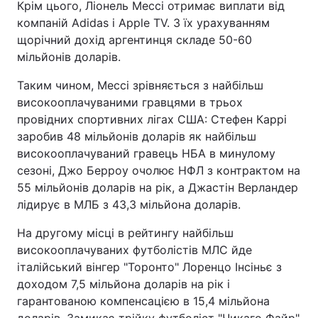
Крім цього, Ліонель Мессі отримає виплати від
компаній Adidas і Apple TV. З їх урахуванням
щорічний дохід аргентинця складе 50-60
мільйонів доларів.
Таким чином, Мессі зрівняється з найбільш
високооплачуваними гравцями в трьох
провідних спортивних лігах США: Стефен Каррі
заробив 48 мільйонів доларів як найбільш
високооплачуваний гравець НБА в минулому
сезоні, Джо Берроу очолює НФЛ з контрактом на
55 мільйонів доларів на рік, а Джастін Верландер
лідирує в МЛБ з 43,3 мільйона доларів.
На другому місці в рейтингу найбільш
високооплачуваних футболістів МЛС йде
італійський вінгер "Торонто" Лоренцо Інсіньє з
доходом 7,5 мільйона доларів на рік і
гарантованою компенсацією в 15,4 мільйона
доларів. Замикає трійку футболіст "Чикаго Файр"