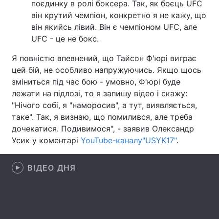
поєдинку в ролі боксера. Так, як боєць UFC
він крутий чемпіон, конкретно я не кажу, що
Лонгріди
він якийсь лівий. Він є чемпіоном UFC, але
UFC - це не бокс.
Відео з Youtube
Статті
Я повністю впевнений, що Тайсон Ф'юрі виграє
Інтерв'ю
Думки
цей бій, не особливо напружуючись. Якщо щось
зміниться під час бою - умовно, Ф'юрі буде
Архів
Вакансії
лежати на підлозі, то я запишу відео і скажу:
"Нічого собі, я "наморосив", а тут, виявляється,
Контакти
таке". Так, я визнаю, що помилився, але треба
дочекатися. Подивимося", - заявив Олександр
Послуги
Усик у коментарі
YouTube-каналу"USYK17"
.
ВІДЕО ДНЯ