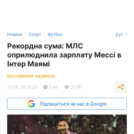
›
›
Новини
Спорт
Футбол
рус
Рекордна сума: МЛС
оприлюднила зарплату Мессі в
Інтер Маямі
ВОЛОДИМИР МЕДЯНИК
13:25, 19.10.23
2 хв.
3739
Підпишіться на нас в Google