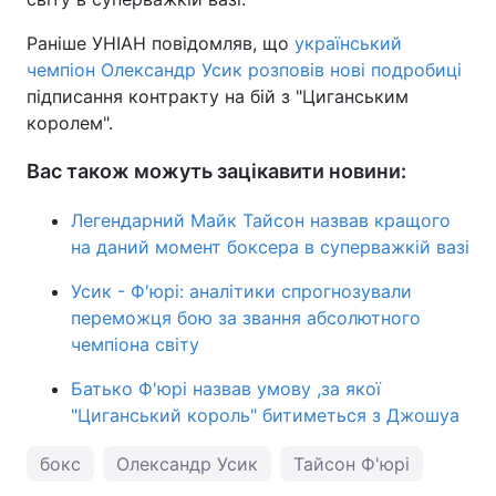
Раніше УНІАН повідомляв, що
український
чемпіон Олександр Усик розповів нові подробиці
підписання контракту на бій з "Циганським
королем".
Вас також можуть зацікавити новини:
Легендарний Майк Тайсон назвав кращого
на даний момент боксера в суперважкій вазі
Усик - Ф'юрі: аналітики спрогнозували
переможця бою за звання абсолютного
чемпіона світу
Батько Ф'юрі назвав умову ,за якої
"Циганський король" битиметься з Джошуа
бокс
Олександр Усик
Тайсон Ф'юрі