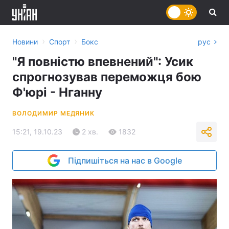
›
›
Новини
Спорт
Бокс
рус
"Я повністю впевнений": Усик
спрогнозував переможця бою
Ф'юрі - Нганну
ВОЛОДИМИР МЕДЯНИК
15:21, 19.10.23
2 хв.
1832
Підпишіться на нас в Google