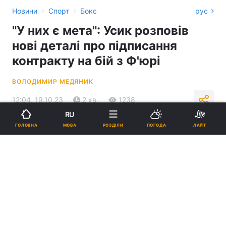
›
›
Новини
Спорт
Бокс
рус
"У них є мета": Усик розповів
нові деталі про підписання
контракту на бій з Ф'юрі
ВОЛОДИМИР МЕДЯНИК
12:04, 19.10.23
2 хв.
1238
RU
МОВА
ГОЛОВНА
РОЗДІЛИ
ПОГОДА
ЛАЙТ
Підпишіться на нас в Google