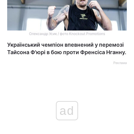
Олександр Усик / фото Knockout Promotions
Український чемпіон впевнений у перемозі
Тайсона Ф'юрі в бою проти Френсіса Нганну.
Реклама
ad