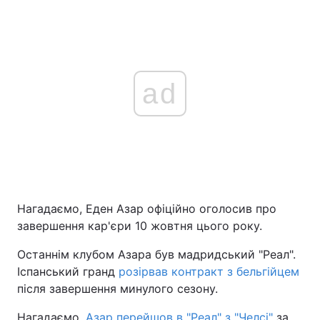
ad
Нагадаємо, Еден Азар офіційно оголосив про
завершення кар'єри 10 жовтня цього року.
Останнім клубом Азара був мадридський "Реал".
Іспанський гранд
розірвав контракт з бельгійцем
після завершення минулого сезону.
Нагадаємо,
Азар перейшов в "Реал" з "Челсі"
за