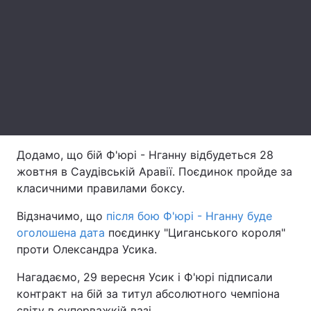
Тема оформлення
Додамо, що бій Ф'юрі - Нганну відбудеться 28
жовтня в Саудівській Аравії. Поєдинок пройде за
класичними правилами боксу.
Відзначимо, що
після бою Ф'юрі - Нганну буде
оголошена дата
поєдинку "Циганського короля"
проти Олександра Усика.
Нагадаємо, 29 вересня Усик і Ф'юрі підписали
контракт на бій за титул абсолютного чемпіона
світу в суперважкій вазі.