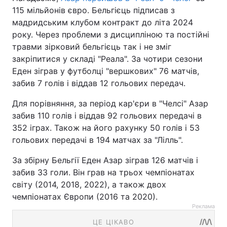
115 мільйонів євро. Бельгієць підписав з
мадридським клубом контракт до літа 2024
року. Через проблеми з дисципліною та постійні
травми зірковий бельгієць так і не зміг
закріпитися у складі "Реала". За чотири сезони
Еден зіграв у футболці "вершкових" 76 матчів,
забив 7 голів і віддав 12 гольових передач.
Для порівняння, за період кар'єри в "Челсі" Азар
забив 110 голів і віддав 92 гольових передачі в
352 іграх. Також на його рахунку 50 голів і 53
гольових передачі в 194 матчах за "Лілль".
За збірну Бельгії Еден Азар зіграв 126 матчів і
забив 33 голи. Він грав на трьох чемпіонатах
світу (2014, 2018, 2022), а також двох
чемпіонатах Європи (2016 та 2020).
Реклама