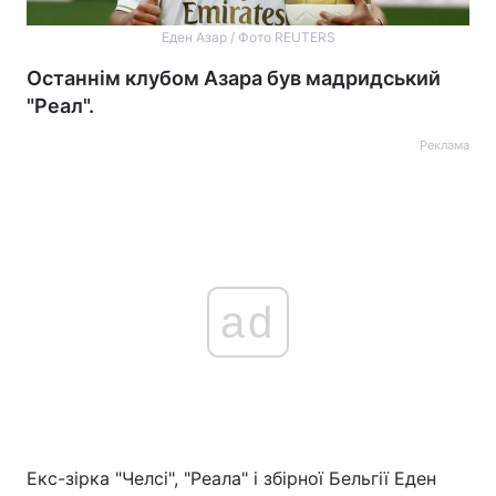
Еден Азар / Фото REUTERS
Останнім клубом Азара був мадридський
"Реал".
Реклама
ad
Екс-зірка "Челсі", "Реала" і збірної Бельгії Еден