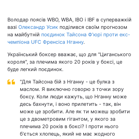
Володар поясів WBO, WBA, IBO і IBF в суперважкій
вазі
Головна
Олександр Усик
поділився своїм прогнозом
Війна
на майбутній
поєдинок Тайсона Ф'юрі проти екс-
Україна
Політика
чемпіона UFC Френсіса Нганну
.
Український боксер вважає, що для "Циганського
Економіка
Світ
короля", за плечима якого 20 років у боксі, це
Спорт
Наука
буде легкий поєдинок.
Техно і зв'язок
"Для Тайсона бій з Нганну - це булка з
Лайт
маслом. Я виключно говорю з точки зору
Зброя
Інциденти
боксу. Коли люди кажуть, що Нганну може
десь бахнути, і воно прилетить - так, він
Здоров'я
Туризм
може це зробити. Але як ти можеш зробити
це з двометровим гігантом, у якого за
Цікавинки
Погода
плечима 20 років в боксі? І проти нього
б'ється хлопець, який не має жодного
Екологія
Регіони