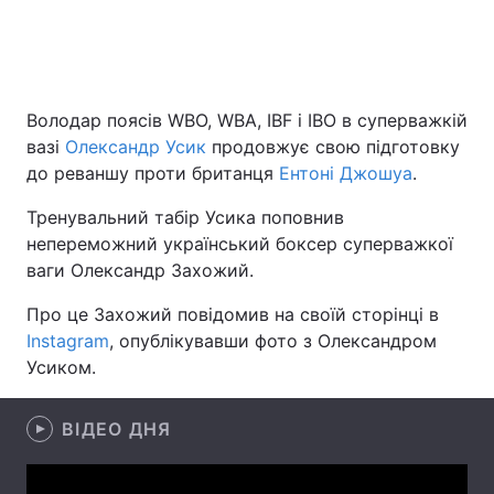
Головна
Війна
Володар поясів WBO, WBA, IBF і IBO в суперважкій
Україна
Політика
вазі
Олександр Усик
продовжує свою підготовку
до реваншу проти британця
Ентоні Джошуа
.
Економіка
Світ
Тренувальний табір Усика поповнив
Спорт
Наука
непереможний український боксер суперважкої
ваги Олександр Захожий.
Техно і зв'язок
Лайт
Про це Захожий повідомив на своїй сторінці в
Зброя
Інциденти
Instagram
, опублікувавши фото з Олександром
Усиком.
Здоров'я
Туризм
ВІДЕО ДНЯ
Цікавинки
Погода
Екологія
Регіони