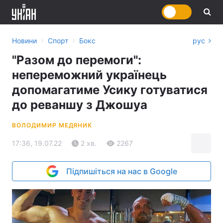
›
›
Новини
Спорт
Бокс
рус
"Разом до перемоги":
непереможний українець
допомагатиме Усику готуватися
до реваншу з Джошуа
ВОЛОДИМИР МЕДЯНИК
17:36, 19.07.22
2 хв.
2267
Підпишіться на нас в Google