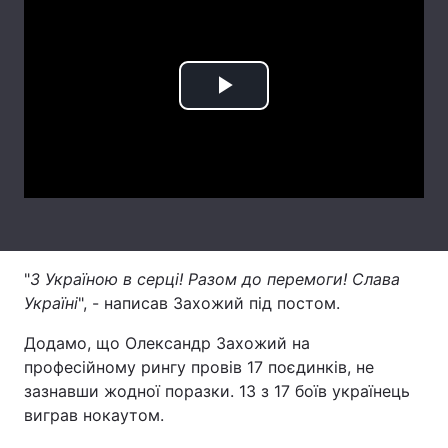
Лонгріди
Відео з Youtube
Статті
Play
Інтерв'ю
Думки
Video
Архів
Вакансії
Контакти
Послуги
"
З Україною в серці! Разом до перемоги! Слава
Україні
", - написав Захожий під постом.
Додамо, що Олександр Захожий на
професійному рингу провів 17 поєдинків, не
зазнавши жодної поразки. 13 з 17 боїв українець
виграв нокаутом.