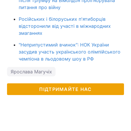
після тріумфу на Вімблдон проігнорувала
питання про війну
Російських і білоруських п'ятиборців
відсторонили від участі в міжнародних
змаганнях
"Неприпустимий вчинок": НОК України
засудив участь українського олімпійського
чемпіона в льодовому шоу в РФ
Ярослава Магучіх
ПІДТРИМАЙТЕ НАС