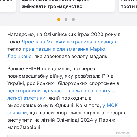
змінювати громадянство
проти 
Нагадаємо, на Олімпійських іграх 2020 року в
Токіо
Ярослава Магучіх потрапила в скандал
,
тепло
привітавши після змагання Марію
Ласіцкене
, яка завоювала золоту медаль.
Раніше УНІАН повідомляв, що через
повномасштабну війну, яку розв'язала РФ в
Україні, російських і білоруських спортсменів
відсторонили від участі в чемпіонаті світу з
легкої атлетики
, який проходить в
американському в Юджині. Крім того,
у МОК
заявили
, що шанси спортсменів країн-агресорів
виступити на літній Олімпіаді-2024 у Парижі
малоймовірні.
Реклама