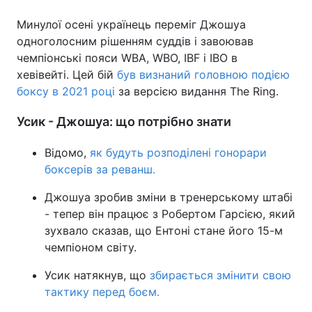
Минулої осені українець переміг Джошуа
одноголосним рішенням суддів і завоював
чемпіонські пояси WBA, WBO, IBF і IBO в
хевівейті. Цей бій
був визнаний головною подією
боксу в 2021 році
за версією видання The Ring.
Усик - Джошуа: що потрібно знати
Відомо,
як будуть розподілені гонорари
боксерів за реванш.
Джошуа зробив зміни в тренерському штабі
- тепер він працює з Робертом Гарсією, який
зухвало сказав, що Ентоні стане його 15-м
чемпіоном світу.
Усик натякнув, що
збирається змінити свою
тактику перед боєм.