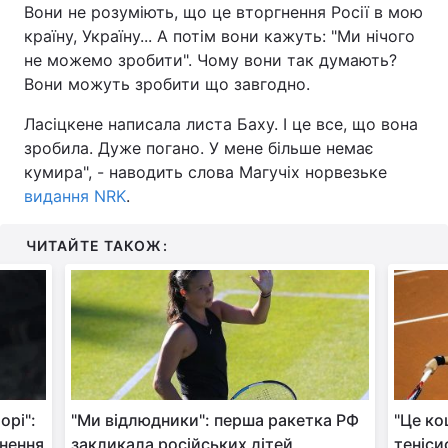
Вони не розуміють, що це вторгнення Росії в мою
країну, Україну... А потім вони кажуть: "Ми нічого
не можемо зробити". Чому вони так думають?
Вони можуть зробити що завгодно.
Ласіцкене написала листа Баху. І це все, що вона
зробила. Дуже погано. У мене більше немає
кумира", - наводить слова Магучіх норвезьке
видання NRK
.
ЧИТАЙТЕ ТАКОЖ:
орі":
"Ми відлюдники": перша ракетка РФ
"Це ко
онення
закликала російських дітей
теніси