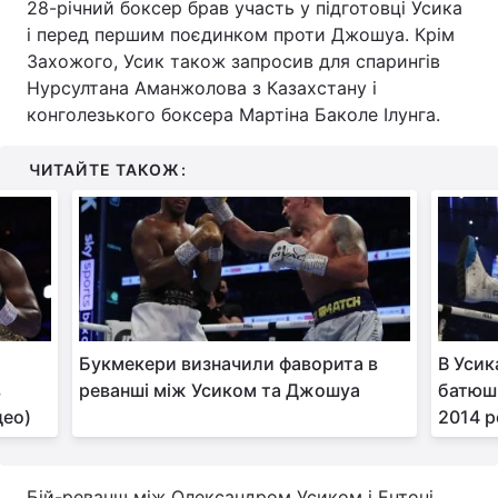
28-річний боксер брав участь у підготовці Усика
і перед першим поєдинком проти Джошуа. Крім
Тема оформлення
Захожого, Усик також запросив для спарингів
Нурсултана Аманжолова з Казахстану і
конголезького боксера Мартіна Баколе Ілунга.
ЧИТАЙТЕ ТАКОЖ:
Букмекери визначили фаворита в
В Усик
в
реванші між Усиком та Джошуа
батюшк
део)
2014 р
Бій-реванш між Олександром Усиком і Ентоні