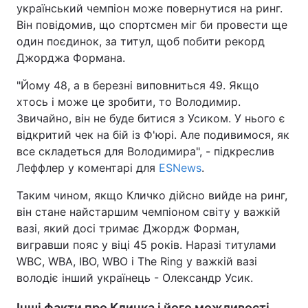
український чемпіон може повернутися на ринг.
Він повідомив, що спортсмен міг би провести ще
один поєдинок, за титул, щоб побити рекорд
Джорджа Формана.
"Йому 48, а в березні виповниться 49. Якщо
хтось і може це зробити, то Володимир.
Звичайно, він не буде битися з Усиком. У нього є
відкритий чек на бій із Ф'юрі. Але подивимося, як
все складеться для Володимира", - підкреслив
Леффлер у коментарі для
ESNews
.
Таким чином, якщо Кличко дійсно вийде на ринг,
він стане найстаршим чемпіоном світу у важкій
вазі, який досі тримає Джордж Форман,
вигравши пояс у віці 45 років. Наразі титулами
WBC, WBA, IBO, WBO і The Ring у важкій вазі
володіє інший українець - Олександр Усик.
Інші факти про Кличка і його можливості