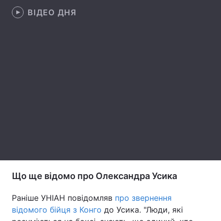
ВІДЕО ДНЯ
Лонгріди
Відео з Youtube
Статті
Інтерв'ю
Думки
Архів
Вакансії
Контакти
Послуги
Що ще відомо про Олександра Усика
Раніше УНІАН повідомляв
про звернення
відомого бійця з Конго
до Усика. "Люди, які