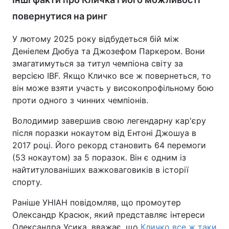
повернутися на ринг
У лютому 2025 року відбудеться бій між
Деніелем Дюбуа та Джозефом Паркером. Вони
змагатимуться за титул чемпіона світу за
версією IBF. Якщо Кличко все ж повернеться, то
він може взяти участь у високопрофільному бою
проти одного з чинних чемпіонів.
Володимир завершив свою легендарну кар'єру
після поразки нокаутом від Ентоні Джошуа в
2017 році. Його рекорд становить 64 перемоги
(53 нокаутом) за 5 поразок. Він є одним із
найтитулованіших важковаговиків в історії
спорту.
Раніше УНІАН повідомляв, що промоутер
Олександр Красюк, який представляє інтереси
Олександра Усика, вважає, що
Кличко все ж таки