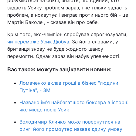
розуміються на боксі, знають, що єдиний, хто
задасть Усику проблем зараз, і не тільки задасть
Тема оформлення
проблем, а нокаутує і виграє проти нього бій - це
Мартін Баколе", - сказав він про себе.
Крім того, екс-чемпіон спробував спрогнозувати,
чи переможе Усик Дюбуа
. За його словами, у
британця знову не буде жодного шансу
перемогти. Однак зараз він набув упевненості.
Вас також можуть зацікавити новини:
Ломаченко вклав гроші в бізнес "людини
Путіна", - ЗМІ
Названо ім'я найбагатшого боксера в історії:
яке місце посів Усик
Володимир Кличко може повернутися на
ринг: його промоутер назвав єдину умову