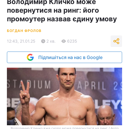
Володимир Кличко може
повернутися на ринг: його
промоутер назвав єдину умову
БОГДАН ФРОЛОВ
12:43, 21.01.25
2 хв.
6235
Підпишіться на нас в Google
Володимир Кличко вже скоро може повернутися на ринг / фото