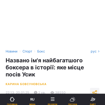
›
›
Новини
Спорт
Бокс
рус
Названо ім'я найбагатшого
боксера в історії: яке місце
посів Усик
КАРИНА БОВСУНОВСЬКА
22:13, 20.01.25
2 хв.
38550
RU
МОВА
ГОЛОВНА
РОЗДІЛИ
ПОГОДА
ЛАЙТ