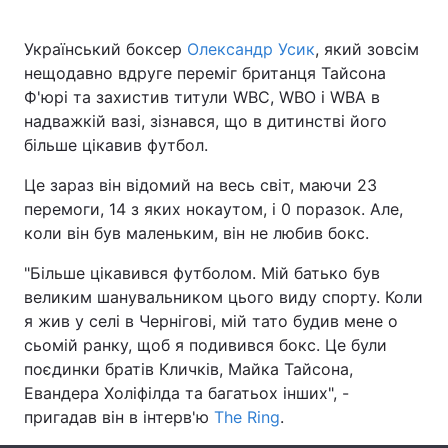
Український боксер
Олександр Усик
, який зовсім
нещодавно вдруге переміг британця Тайсона
Головна
Війна
Ф'юрі та захистив титули WBC, WBO і WBA в
надважкій вазі, зізнався, що в дитинстві його
Україна
Політика
більше цікавив футбол.
Економіка
Світ
Це зараз він відомий на весь світ, маючи 23
перемоги, 14 з яких нокаутом, і 0 поразок. Але,
Спорт
Наука
коли він був маленьким, він не любив бокс.
Техно і зв'язок
Лайт
"Більше цікавився футболом. Мій батько був
великим шанувальником цього виду спорту. Коли
Зброя
Інциденти
я жив у селі в Чернігові, мій тато будив мене о
сьомій ранку, щоб я подивився бокс. Це були
Здоров'я
Туризм
поєдинки братів Кличків, Майка Тайсона,
Евандера Холіфілда та багатьох інших", -
Цікавинки
Погода
пригадав він в інтерв'ю
The Ring
.
Екологія
Регіони