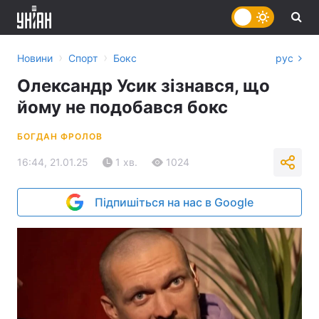
›
›
Новини
Спорт
Бокс
рус
Олександр Усик зізнався, що
йому не подобався бокс
БОГДАН ФРОЛОВ
16:44, 21.01.25
1 хв.
1024
Підпишіться на нас в Google