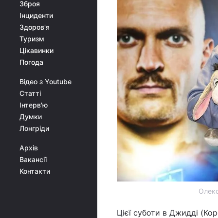
Зброя
Інциденти
Здоров'я
Туризм
Цікавинки
Погода
Відео з Youtube
Статті
Інтерв'ю
Думки
Лонгріди
Архів
Вакансії
Контакти
Олекс
Цієї суботи в Джидді (Ко