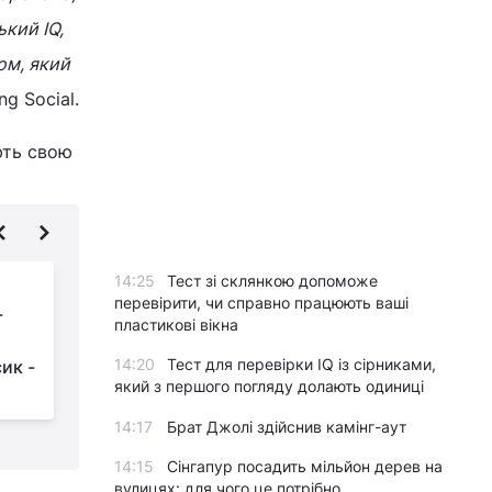
кий IQ,
ом, який
g Social.
ють свою
14:25
Тест зі склянкою допоможе
Колишній чемпіон
перевірити, чи справно працюють ваші
-
світу в суперважкій
пластикові вікна
вазі зробив прогноз
14:20
Тест для перевірки IQ із сірниками,
ик -
на реванш Усик - Джошуа
який з першого погляду долають одиниці
14:17
Брат Джолі здійснив камінг-аут
14:15
Сінгапур посадить мільйон дерев на
вулицях: для чого це потрібно