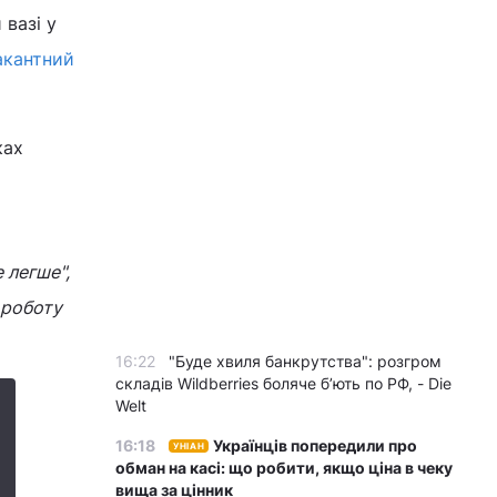
 вазі у
акантний
ках
 легше",
 роботу
16:22
"Буде хвиля банкрутства": розгром
складів Wildberries боляче бʼють по РФ, - Die
Welt
16:18
Українців попередили про
УНІАН
обман на касі: що робити, якщо ціна в чеку
вища за цінник