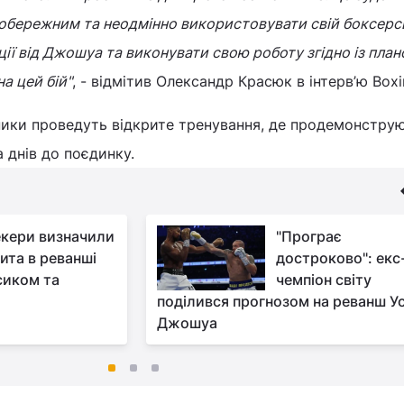
обережним та неодмінно використовувати свій боксерсь
ії від Джошуа та виконувати свою роботу згідно із план
а цей бій"
, - відмітив Олександр Красюк в інтерв’ю Boxin
ники проведуть відкрите тренування, де продемонстру
 днів до поєдинку.
кери визначили
"Програє
ита в реванші
достроково": екс
сиком та
чемпіон світу
поділився прогнозом на реванш Ус
Джошуа