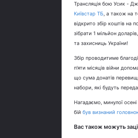
Трансляція бою Усик - Дж
Київстар ТБ
, а також на 
відкрито збір коштів на 
зібрати 1 мільйон доларів
та захисниць України!
Збір проводитиме благод
п’яти місяців війни допом
що сума донатів перевищи
набори, які будуть перед
Нагадаємо, минулої осені
бій
був визнаний головною
Вас також можуть заці