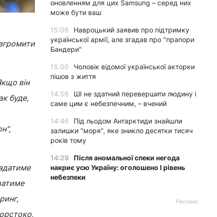
оновленням для цих Samsung – серед них
може бути ваш
15:08
Навроцький заявив про підтримку
української армії, але згадав про "прапори
озгромити
Бандери"
15:00
Чоловік відомої української акторки
пішов з життя
Якщо він
14:56
ШІ не здатний перевершити людину і
ак буде,
саме цим є небезпечним, – вчений
14:46
Під льодом Антарктиди знайшли
н",
залишки "моря", яке зникло десятки тисяч
років тому
14:29
Після аномальної спеки негода
ладатиме
накриє усю Україну: оголошено І рівень
небезпеки
ватиме
ринг,
Реклама
жорстоко,