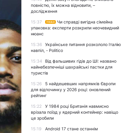
повністю, їх можна відновити, –
дослідження
15:37
Чи справді вигідна сімейна
УНІАН
упаковка: експерти розкрили неочевидний
нюанс
15:36
Українське питання розкололо Італію
навпіл, - Politico
15:34
Від фальшивих гідів до ШІ: названо
найнебезпечніші шахрайські пастки для
туристів
15:26
5 найдешевших напрямків Європи
для відпочинку у 2026 році: оновлений
рейтинг
15:22
У 1984 році Британія навмисно
врізала поїзд у ядерний контейнер: навіщо
це зробили
15:19
Android 17 стане останнім