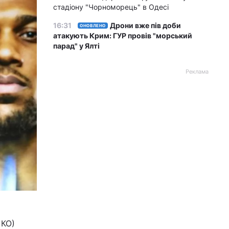
стадіону "Чорноморець" в Одесі
16:31
Дрони вже пів доби
ОНОВЛЕНО
атакують Крим: ГУР провів "морський
парад" у Ялті
Реклама
 КО)