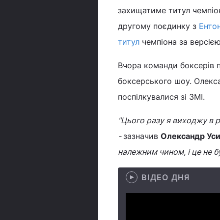
захищатиме титул чемпіона
другому поєдинку з
Енто
титул
чемпіона за версією
Вчора команди боксерів 
боксерського шоу. Олекса
поспілкувалися зі ЗМІ.
"Цього разу я виходжу в ри
-
зазначив
Олександр Ус
належним чином, і це не б
ВІДЕО ДНЯ