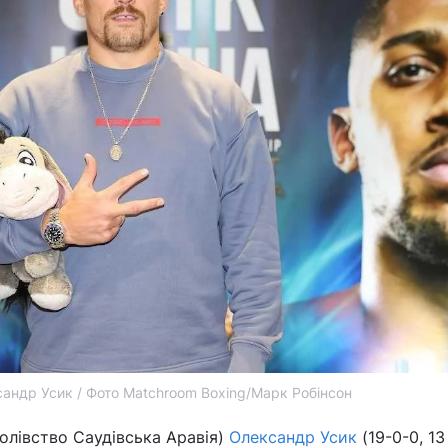
андр Усик / Фото Matchroom Boxing/Марк Робінсон
ролівство Саудівська Аравія)
Олександр Усик
(19-0-0, 13