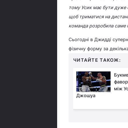
тому Усик має бути дуже 
щоб триматися на дистанц
команда розробила саме н
Сьогодні в Джидді супер
фізичну форму за декілька
ЧИТАЙТЕ ТАКОЖ:
Колишній чемпіон
Букме
світу в суперважкій
фавор
вазі зробив прогноз
між У
 Усик - Джошуа
Джошуа