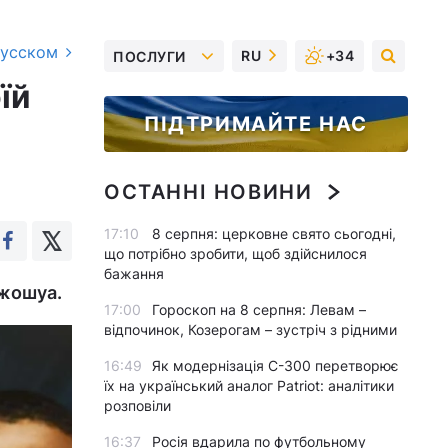
русском
RU
+34
ПОСЛУГИ
їй
ПІДТРИМАЙТЕ НАС
ОСТАННІ НОВИНИ
17:10
8 серпня: церковне свято сьогодні,
що потрібно зробити, щоб здійснилося
бажання
Джошуа.
17:00
Гороскоп на 8 серпня: Левам –
відпочинок, Козерогам – зустріч з рідними
16:49
Як модернізація С-300 перетворює
їх на український аналог Patriot: аналітики
розповіли
16:37
Росія вдарила по футбольному