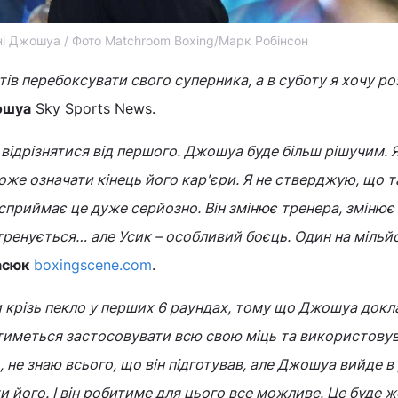
ні Джошуа / Фото Matchroom Boxing/Марк Робінсон
тів перебоксувати свого суперника, а в суботу я хочу р
ошуа
Sky Sports News.
 відрізнятися від першого. Джошуа буде більш рішучим. 
оже означати кінець його кар'єри. Я не стверджую, що т
 сприймає це дуже серйозно. Він змінює тренера, змінює
 тренується… але Усик – особливий боєць. Один на мільйо
асюк
boxingscene.com
.
 крізь пекло у перших 6 раундах, тому що Джошуа док
тиметься застосовувати всю свою міць та використову
, не знаю всього, що він підготував, але Джошуа вийде в 
и його. І він робитиме для цього все можливе. Це буде 