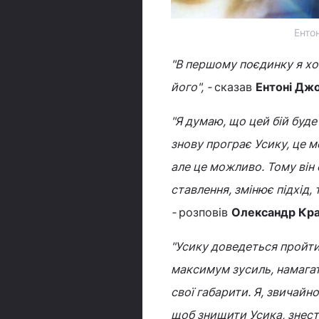
Енто
"В першому поєдинку я хо
його", -
сказав
Ентоні Дж
"Я думаю, що цей бій буде
знову програє Усику, це м
але це можливо. Тому він
ставлення, змінює підхід,
-
розповів
Олександр Кр
"Усику доведеться пройти
максимум зусиль, намага
свої габарити. Я, звичайно
щоб знищити Усика, знест