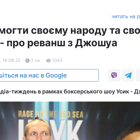
читать на 
могти своєму народу та сво
к - про реванш з Джошуа
, 16.08.22
3 хв.
1043
іться на нас в Google
діа-тиждень в рамках боксерського шоу Усик - 