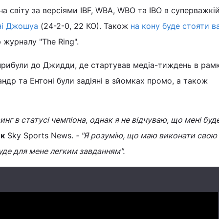
 світу за версіями IBF, WBA, WBO та IBO в суперважкій
ні Джошуа
(24-2-0, 22 КО). Також
на кону буде стояти в
 журналу "The Ring".
прибули до Джидди, де стартував медіа-тиждень в рам
ндр та Ентоні були задіяні в зйомках промо, а також
нг в статусі чемпіона, однак я не відчуваю, що мені буде
ик
Sky Sports News.
- "Я розумію, що маю виконати свою
уде для мене легким завданням".