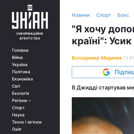
›
›
Новини
Спорт
Бокс
"Я хочу допо
ІНФОРМАЦІЙНЕ
країні": Уси
АГЕНТСТВО
Головна
Володимир Медяник
Війна
13:41
Україна
Підпиш
Політика
Економіка
Світ
В Джидді стартував ме
Екологія
Регіони
Спорт
Наука
Техно і зв'язок
Лайт