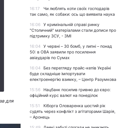
16:17
Чи люблять коти своїх господарів
так само, як собаки: ось що виявила наука
16:06
У кримінальній справі ринку
"Столичний" матеріалами стали дописи про
підтримку ЗСУ, - ЗМІ
16:04
У червні – 30 бомб, у липні – понад
50: в ОВА заявили про посилення
авіаударів по Сумах
16:04
Без перегляду прайс-кепів Україні
буде складніше імпортувати
електроенергію взимку, – Центр Разумкова
15:56
Нацбанк посилив гривню до євро:
офіційний курс валют на понеділок
ав для
15:51
Кіборга Оловаренка шостий рік
судять через конфлікт з агітаторами Шарія,
– Аронець
15:49
Деякі забуті спогади не зникають