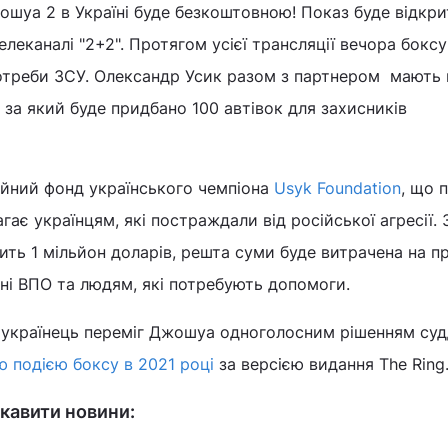
ошуа 2 в Україні буде безкоштовною! Показ буде відкр
телеканалі "2+2". Протягом усієї трансляції вечора боксу
потреби ЗСУ. Олександр Усик разом з партнером мають 
, за який буде придбано 100 автівок для захисників
ійний фонд українського чемпіона
Usyk Foundation
, що 
агає українцям, які постраждали від російської агресії. 
ть 1 мільйон доларів, решта суми буде витрачена на п
ані ВПО та людям, які потребують допомоги.
 українець переміг Джошуа одноголосним рішенням суд
 подією боксу в 2021 році
за версією видання The Ring
кавити новини: