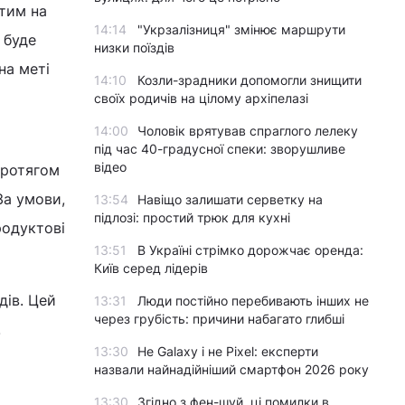
итим на
14:14
"Укрзалізниця" змінює маршрути
 буде
низки поїздів
на меті
14:10
Козли-зрадники допомогли знищити
своїх родичів на цілому архіпелазі
14:00
Чоловік врятував спраглого лелеку
під час 40-градусної спеки: зворушливе
відео
протягом
За умови,
13:54
Навіщо залишати серветку на
підлозі: простий трюк для кухні
родуктові
13:51
В Україні стрімко дорожчає оренда:
Київ серед лідерів
дів. Цей
13:31
Люди постійно перебивають інших не
через грубість: причини набагато глибші
.
13:30
Не Galaxy і не Pixel: експерти
назвали найнадійніший смартфон 2026 року
13:30
Згідно з фен-шуй, ці помилки в