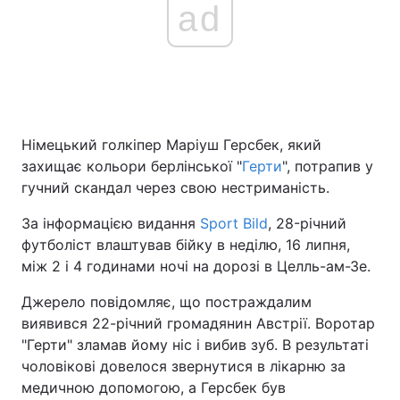
ad
Німецький голкіпер Маріуш Герсбек, який
захищає кольори берлінської "
Герти
", потрапив у
гучний скандал через свою нестриманість.
За інформацією видання
Sport Bild
, 28-річний
футболіст влаштував бійку в неділю, 16 липня,
між 2 і 4 годинами ночі на дорозі в Целль-ам-Зе.
Джерело повідомляє, що постраждалим
виявився 22-річний громадянин Австрії. Воротар
"Герти" зламав йому ніс і вибив зуб. В результаті
чоловікові довелося звернутися в лікарню за
медичною допомогою, а Герсбек був