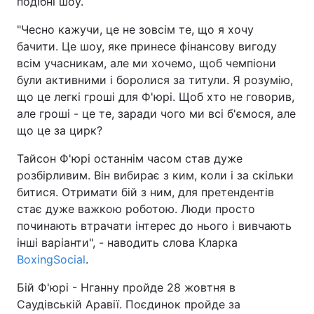
подібні шоу.
"Чесно кажучи, це не зовсім те, що я хочу
бачити. Це шоу, яке принесе фінансову вигоду
всім учасникам, але ми хочемо, щоб чемпіони
були активними і боролися за титули. Я розумію,
що це легкі гроші для Ф'юрі. Щоб хто не говорив,
але гроші - це те, заради чого ми всі б'ємося, але
що це за цирк?
Тайсон Ф'юрі останнім часом став дуже
розбірливим. Він вибирає з ким, коли і за скільки
битися. Отримати бій з ним, для претендентів
стає дуже важкою роботою. Люди просто
починають втрачати інтерес до нього і вивчають
інші варіанти", - наводить слова Кларка
BoxingSocial
.
Бій Ф'юрі - Нганну пройде 28 жовтня в
Саудівській Аравії. Поєдинок пройде за