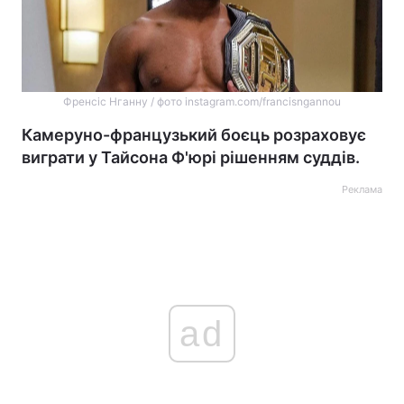
Френсіс Нганну / фото instagram.com/francisngannou
Камеруно-французький боєць розраховує
виграти у Тайсона Ф'юрі рішенням суддів.
Реклама
ad