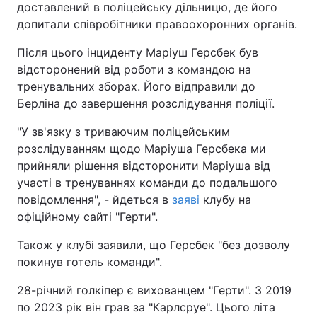
доставлений в поліцейську дільницю, де його
допитали співробітники правоохоронних органів.
Після цього інциденту Маріуш Герсбек був
відсторонений від роботи з командою на
тренувальних зборах. Його відправили до
Берліна до завершення розслідування поліції.
"У зв'язку з триваючим поліцейським
розслідуванням щодо Маріуша Герсбека ми
прийняли рішення відсторонити Маріуша від
участі в тренуваннях команди до подальшого
повідомлення", - йдеться в
заяві
клубу на
офіційному сайті "Герти".
Також у клубі заявили, що Герсбек "без дозволу
покинув готель команди".
28-річний голкіпер є вихованцем "Герти". З 2019
по 2023 рік він грав за "Карлсруе". Цього літа