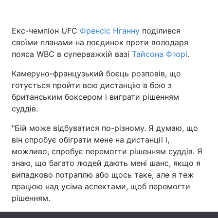
Екс-чемпіон UFC
Френсіс Нганну
поділився
своїми планами на поєдинок проти володаря
Головна
Війна
пояса WBC в суперважкій вазі
Тайсона Ф'юрі
.
Україна
Політика
Камеруно-французький боєць розповів, що
готується пройти всю дистанцію в бою з
Економіка
Світ
британським боксером і виграти рішенням
Спорт
Наука
суддів.
"Бій може відбуватися по-різному. Я думаю, що
Техно і зв'язок
Лайт
він спробує обіграти мене на дистанції і,
Зброя
Інциденти
можливо, спробує перемогти рішенням суддів. Я
знаю, що багато людей дають мені шанс, якщо я
Здоров'я
Туризм
випадково потраплю або щось таке, але я теж
працюю над усіма аспектами, щоб перемогти
Цікавинки
Погода
рішенням.
Екологія
Регіони