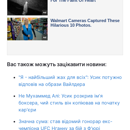
Вас також можуть зацікавити новини:
"Я - найбільший жах для всіх": Усик потужно
відповів на образи Вайлдера
Не Мухаммед Алі: Усик розкрив ім'я
боксера, чий стиль він копіював на початку
кар'єри
Значна сума: став відомий гонорар екс-
чемпіона UFC Нганну за бій з Ф'юрі