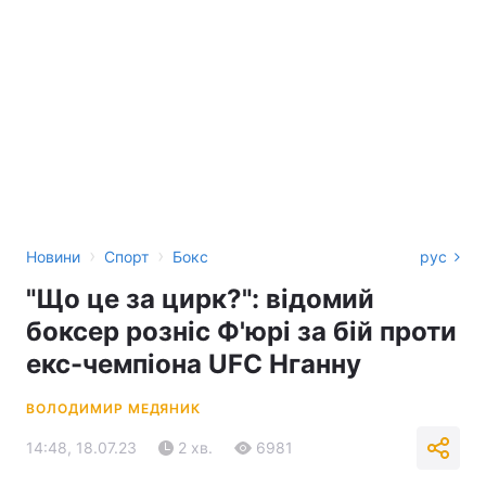
›
›
Новини
Спорт
Бокс
рус
"Що це за цирк?": відомий
боксер розніс Ф'юрі за бій проти
екс-чемпіона UFC Нганну
ВОЛОДИМИР МЕДЯНИК
14:48, 18.07.23
2 хв.
6981