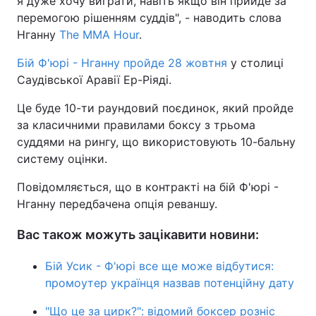
я дуже хочу виграти, навіть якщо він прийде за
перемогою рішенням суддів", - наводить слова
Тема оформлення
Нганну
The MMA Hour
.
Бій Ф'юрі - Нганну пройде 28 жовтня
у столиці
Саудівської Аравії Ер-Ріяді.
Це буде 10-ти раундовий поєдинок, який пройде
за класичними правилами боксу з трьома
суддями на рингу, що використовують 10-бальну
систему оцінки.
Повідомляється, що в контракті на бій Ф'юрі -
Нганну передбачена опція реваншу.
Вас також можуть зацікавити новини:
Бій Усик - Ф'юрі все ще може відбутися:
промоутер українця назвав потенційну дату
"Що це за цирк?": відомий боксер розніс