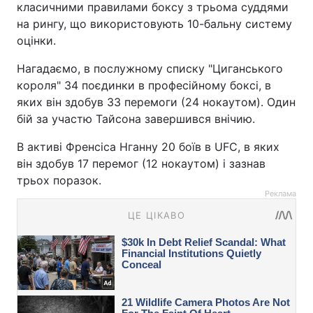
класичними правилами боксу з трьома суддями
на рингу, що використовують 10-бальну систему
оцінки.
Нагадаємо, в послужному списку "Циганського
короля" 34 поєдинки в професійному боксі, в
яких він здобув 33 перемоги (24 нокаутом). Один
бій за участю Тайсона завершився внічию.
В активі Френсіса Нганну 20 боїв в UFC, в яких
він здобув 17 перемог (12 нокаутом) і зазнав
трьох поразок.
Реклама