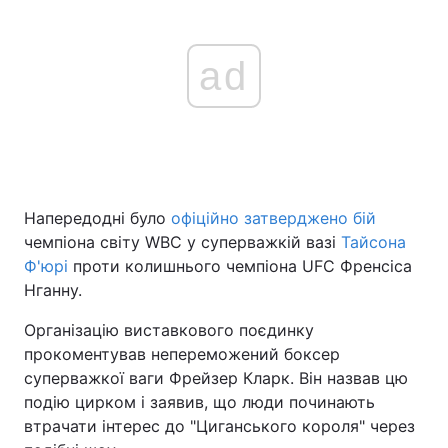
ad
Напередодні було
офіційно затверджено бій
чемпіона світу WBC у суперважкій вазі
Тайсона
Ф'юрі
проти колишнього чемпіона UFC Френсіса
Нганну.
Організацію виставкового поєдинку
прокоментував непереможений боксер
суперважкої ваги Фрейзер Кларк. Він назвав цю
подію цирком і заявив, що люди починають
втрачати інтерес до "Циганського короля" через