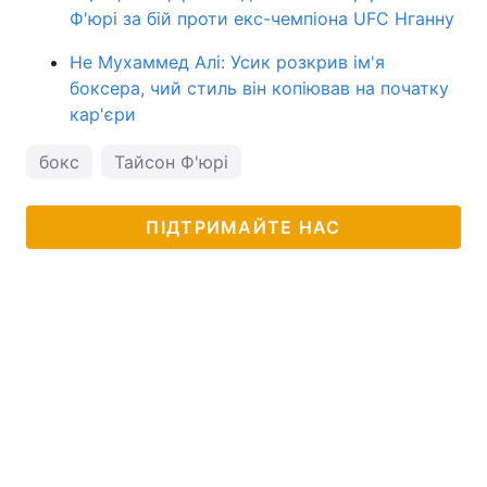
Ф'юрі за бій проти екс-чемпіона UFC Нганну
Не Мухаммед Алі: Усик розкрив ім'я
боксера, чий стиль він копіював на початку
кар'єри
бокс
Тайсон Ф'юрі
ПІДТРИМАЙТЕ НАС