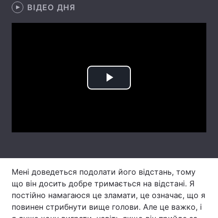
ВІДЕО ДНЯ
Лонгріди
Відео з Youtube
Статті
Інтерв'ю
Думки
Play
Архів
Вакансії
Video
Контакти
Послуги
Мені доведеться подолати його відстань, тому
що він досить добре тримається на відстані. Я
постійно намагаюся це зламати, це означає, що я
повинен стрибнути вище голови. Але це важко, і