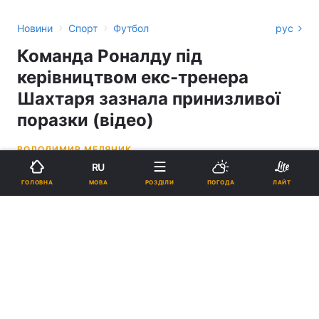
›
›
Новини
Спорт
Футбол
рус
Команда Роналду під
керівництвом екс-тренера
Шахтаря зазнала принизливої
поразки (відео)
ВОЛОДИМИР МЕДЯНИК
RU
13:18, 18.07.23
2 хв.
2158
МОВА
ГОЛОВНА
РОЗДІЛИ
ПОГОДА
ЛАЙТ
Підпишіться на нас в Google