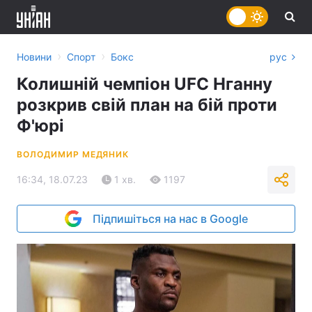
›
›
Новини
Спорт
Бокс
рус
Колишній чемпіон UFC Нганну
розкрив свій план на бій проти
Ф'юрі
ВОЛОДИМИР МЕДЯНИК
16:34, 18.07.23
1 хв.
1197
Підпишіться на нас в Google