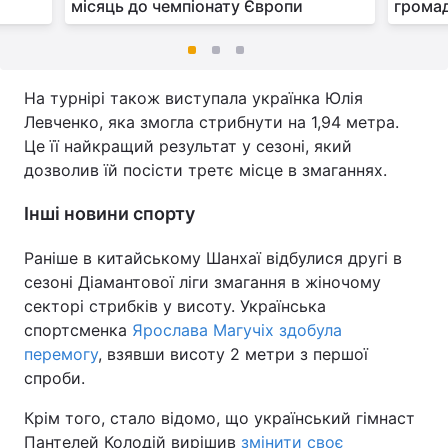
місяць до чемпіонату Європи
громад
На турнірі також виступала українка Юлія
Левченко, яка змогла стрибнути на 1,94 метра.
Це її найкращий результат у сезоні, який
дозволив їй посісти третє місце в змаганнях.
Інші новини спорту
Раніше в китайському Шанхаї відбулися другі в
сезоні Діамантової ліги змагання в жіночому
секторі стрибків у висоту. Українська
спортсменка
Ярослава Магучіх здобула
перемогу
, взявши висоту 2 метри з першої
спроби.
Крім того, стало відомо, що український гімнаст
Пантелей Колодій вирішив
змінити своє