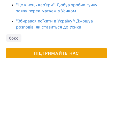
"Це кінець кар’єри": Дюбуа зробив гучну
заяву перед матчем з Усиком
"Збирався поїхати в Україну": Джошуа
розповів, як ставиться до Усика
бокс
ПІДТРИМАЙТЕ НАС