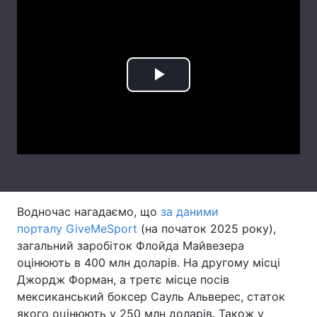
Лонгріди
Відео з Youtube
Статті
Play
Інтерв'ю
Думки
Video
Архів
Вакансії
Контакти
Послуги
Водночас нагадаємо, що
за даними
порталу GiveMeSport
(на початок 2025 року),
загальний заробіток Флойда Майвезера
оцінюють в 400 млн доларів. На другому місці
Джордж Форман, а третє місце посів
мексиканський боксер Сауль Альверес, статок
якого оцінюють у 250 млн доларів. Також у