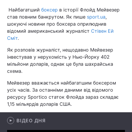
Найбагатший
боксер
в історії Флойд Мейвезер
став повним банкрутом. Як пише
sport.ua
,
шокуючі новини про боксера оприлюднив
Головна
Війна
відомий американський журналіст
Стівен Ей
Сміт
.
Україна
Політика
Як розповів журналіст, нещодавно Мейвезер
Економіка
Світ
інвестував у нерухомість у Нью-Йорку 402
мільйони доларів, однак це була шахрайська
Спорт
Наука
схема.
Техно і зв'язок
Лайт
Мейвезер вважається найбагатшим боксером
усіх часів. За останніми даними від відомого
Зброя
Інциденти
ресурсу Sportico статок Флойда зараз складає
Здоров'я
Туризм
1,15 мільярдів доларів США.
Цікавинки
Погода
ВІДЕО ДНЯ
Екологія
Регіони