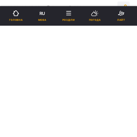
14:30, 09.05.25
2 хв.
9964
RU
МОВА
ГОЛОВНА
РОЗДІЛИ
ПОГОДА
ЛАЙТ
Підпишіться на нас в Google
Заявка Колодія на зміну громадянства вже схвалена / фото -
European Gymnastics
Колодій уже з травня 2026 року зможе
виступати за нову країну.
Реклама