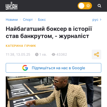
›
›
Новини
Спорт
Бокс
рус
Найбагатший боксер в історії
став банкрутом, - журналіст
КАТЕРИНА ГІРНИК
11:38, 13.05.25
1 хв.
43362
Підпишіться на нас в Google