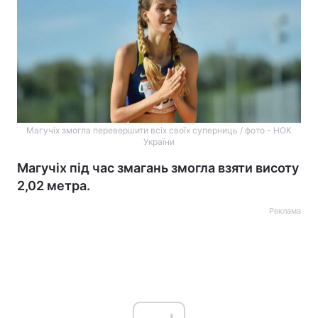
Магучіх змогла перевершити всіх своїх суперниць / фото - НОК
України
Магучіх під час змагань змогла взяти висоту
2,02 метра.
Реклама