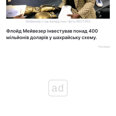
Мейвезер став банкрутом / фото REUTERS
Флойд Мейвезер інвестував понад 400
мільйонів доларів у шахрайську схему.
Реклама
ad