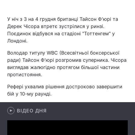
У ніч з 3 на 4 грудня британці Тайсон Ф'юрі та
Дерек Чісора втретє зустрілися у ринзі.
Головна
Війна
Поєдинок відбувся на стадіоні "Тоттенгем" у
Україна
Політика
Лондоні.
Володар титулу WBC (Всесвітньої боксерської
Економіка
Світ
ради) Тайсон Ф'юрі розгромив суперника. Чісора
Спорт
Наука
виглядав жалюгідно протягом більшої частини
протистояння.
Техно і зв'язок
Лайт
Рефері ухвалив рішення достроково завершити
Зброя
Інциденти
бій у 10-му раунді.
Здоров'я
Туризм
ВІДЕО ДНЯ
Цікавинки
Погода
Екологія
Регіони