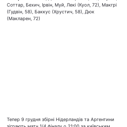
Соттар, Бехич, Ірвін, Муй, Лекі (Куол, 72), Макгрі
(Гудвін, 58), Баккус (Хрустич, 58), Дюк
(Макларен, 72)
Тепер 9 грудня збірні Нідерландів та Аргентини
зіграють матч 1/4 фіналу о 21:00 за київським