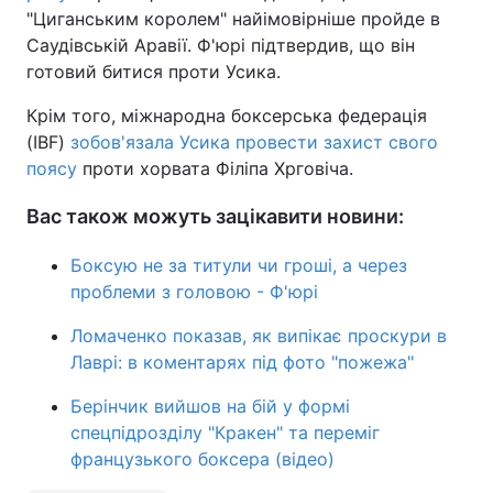
"Циганським королем" найімовірніше пройде в
Тема оформлення
Саудівській Аравії. Ф'юрі підтвердив, що він
готовий битися проти Усика.
Крім того, міжнародна боксерська федерація
(IBF)
зобов'язала Усика провести захист свого
поясу
проти хорвата Філіпа Хрговіча.
Вас також можуть зацікавити новини:
Боксую не за титули чи гроші, а через
проблеми з головою - Ф'юрі
Ломаченко показав, як випікає проскури в
Лаврі: в коментарях під фото "пожежа"
Берінчик вийшов на бій у формі
спецпідрозділу "Кракен" та переміг
французького боксера (відео)