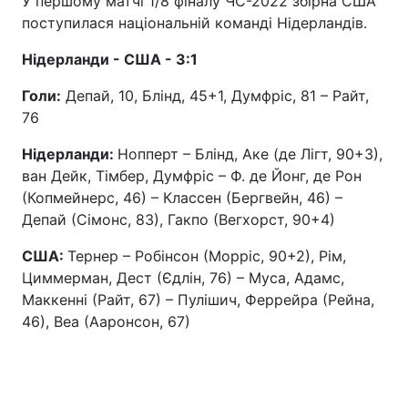
У першому матчі 1/8 фіналу ЧС-2022 збірна США
поступилася національній команді Нідерландів.
Нідерланди - США - 3:1
Голи:
Депай, 10, Блінд, 45+1, Думфріс, 81 – Райт,
76
Нідерланди:
Нопперт – Блінд, Аке (де Лігт, 90+3),
ван Дейк, Тімбер, Думфріс – Ф. де Йонг, де Рон
(Копмейнерс, 46) – Классен (Бергвейн, 46) –
Депай (Сімонс, 83), Гакпо (Вегхорст, 90+4)
США:
Тернер – Робінсон (Морріс, 90+2), Рім,
Циммерман, Дест (Єдлін, 76) – Муса, Адамс,
Маккенні (Райт, 67) – Пулішич, Феррейра (Рейна,
46), Веа (Ааронсон, 67)