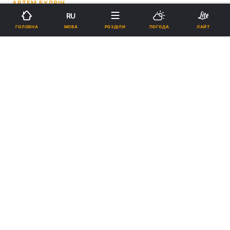
АРТЕМ БУДРІН
RU
22:39, 03.12.22
1 хв.
3519
МОВА
ГОЛОВНА
РОЗДІЛИ
ПОГОДА
ЛАЙТ
Підпишіться на нас в Google
Денис Берінчик здобув 17-ту перемогу в кар'єрі / фото УНІАН
Це був перший поєдинок для Дениса
цьогоріч.
Реклама