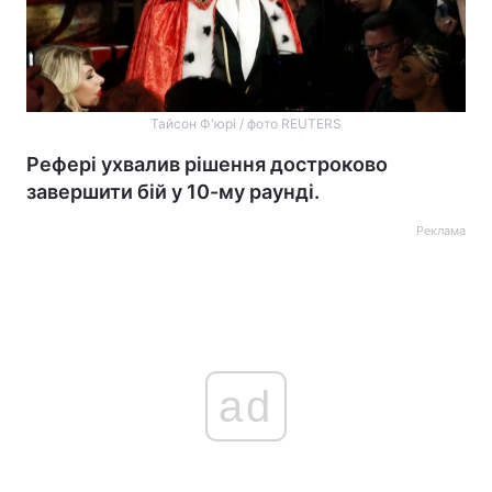
Тайсон Ф'юрі / фото REUTERS
Рефері ухвалив рішення достроково
завершити бій у 10-му раунді.
Реклама
ad