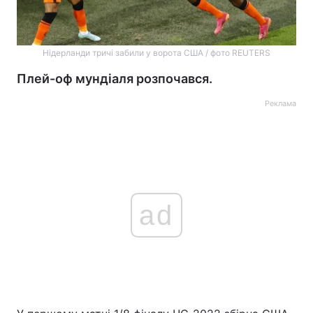
Нідерланди тричі забили у ворота США / фото REUTERS
Плей-оф мундіаля розпочався.
Реклама
ad