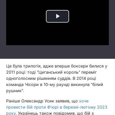
Лонгріди
Play
Відео з Youtube
Статті
Video
Інтерв'ю
Думки
Архів
Вакансії
Контакти
Це була трилогія, адже вперше боксери билися у
Послуги
2011 році: тоді "Циганський король" переміг
одноголосним рішенням суддів. В 2014 році
команда Чісори в 10-му раунді викинула "білий
рушник".
Раніше Олександр Усик заявив, що
хоче
провести бій проти Ф'юрі в березні-лютому 2023
року
. Українець також повідомив, що бій з