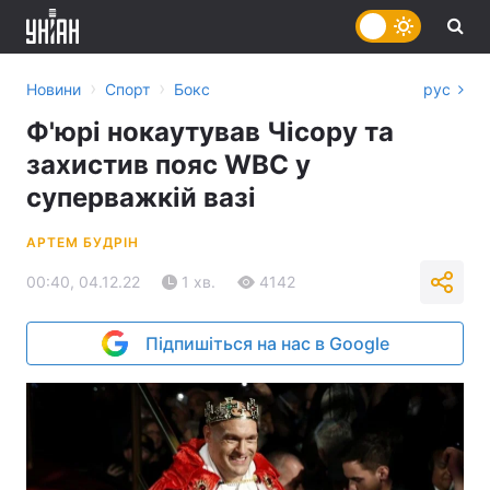
›
›
Новини
Спорт
Бокс
рус
Ф'юрі нокаутував Чісору та
захистив пояс WBC у
суперважкій вазі
АРТЕМ БУДРІН
00:40, 04.12.22
1 хв.
4142
Підпишіться на нас в Google