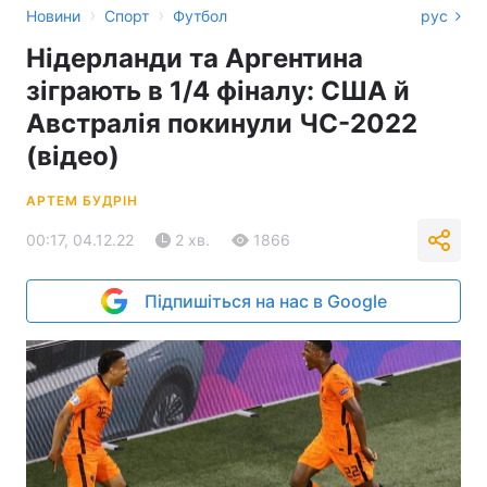
›
›
Новини
Спорт
Футбол
рус
Нідерланди та Аргентина
зіграють в 1/4 фіналу: США й
Австралія покинули ЧС-2022
(відео)
АРТЕМ БУДРІН
00:17, 04.12.22
2 хв.
1866
Підпишіться на нас в Google