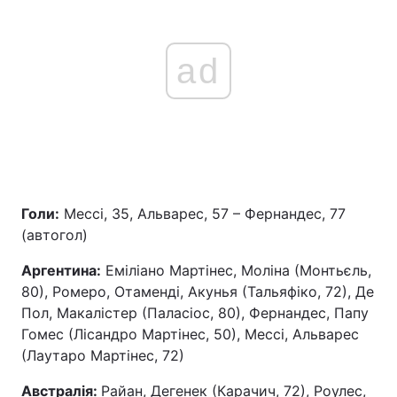
ad
Голи:
Мессі, 35, Альварес, 57 – Фернандес, 77
(автогол)
Аргентина:
Еміліано Мартінес, Моліна (Монтьєль,
80), Ромеро, Отаменді, Акунья (Тальяфіко, 72), Де
Пол, Макалістер (Паласіос, 80), Фернандес, Папу
Гомес (Лісандро Мартінес, 50), Мессі, Альварес
(Лаутаро Мартінес, 72)
Австралія:
Райан, Дегенек (Карачич, 72), Роулес,