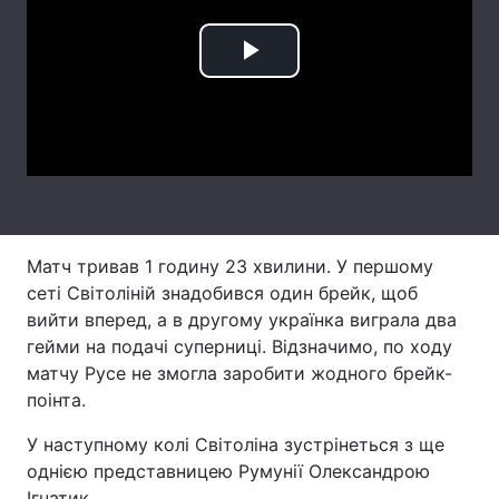
Лонгріди
Play
Відео з Youtube
Статті
Video
Інтерв'ю
Думки
Архів
Вакансії
Контакти
Матч тривав 1 годину 23 хвилини. У першому
сеті Світоліній знадобився один брейк, щоб
Послуги
вийти вперед, а в другому українка виграла два
гейми на подачі суперниці. Відзначимо, по ходу
матчу Русе не змогла заробити жодного брейк-
поінта.
У наступному колі Світоліна зустрінеться з ще
однією представницею Румунії Олександрою
Ігнатик.