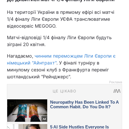
На території України в прямому ефірі всі матчі
1/4 фіналу Ліги Європи УЄФА транслюватиме
відеосервіс MEGOGO.
Матчі-відповіді 1/4 фіналу Ліги Європи будуть
зіграні 20 квітня.
Нагадаємо,
чинним переможцем Ліги Європи є
німецький "Айнтрахт"
. У фіналі турніру в
минулому сезоні клуб з Франкфурта переміг
шотландський "Рейнджерс".
Реклама