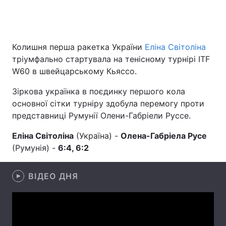
Головна
Війна
Колишня перша ракетка України
Еліна Світоліна
тріумфально стартувала на тенісному турнірі ITF
Україна
Політика
W60 в швейцарському Кьяссо.
Економіка
Світ
Зіркова українка в поєдинку першого кола
основної сітки турніру здобула перемогу проти
Спорт
Наука
представниці Румунії Олени-Габріели Руссе.
Техно і зв'язок
Лайт
Еліна Світоліна
(Україна) -
Олена-Габріела Русе
(Румунія) -
6:4, 6:2
Зброя
Інциденти
ВІДЕО ДНЯ
Здоров'я
Туризм
Цікавинки
Погода
Екологія
Регіони