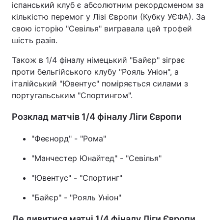
іспанський клуб є абсолютним рекордсменом за
кількістю перемог у Лізі Європи (Кубку УЄФА). За
свою історію "Севілья" вигравала цей трофей
шість разів.
Також в 1/4 фіналу німецький "Байєр" зіграє
проти бельгійського клубу "Рояль Уніон", а
італійський "Ювентус" поміряється силами з
португальським "Спортингом".
Розклад матчів 1/4 фіналу Ліги Європи
"Феєнорд" - "Рома"
"Манчестер Юнайтед" - "Севілья"
"Ювентус" - "Спортинг"
"Байєр" - "Рояль Уніон"
Де дивитися матчі 1/4 фіналу Ліги Європи