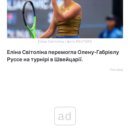
Еліна Світоліна / фото REUTERS
Еліна Світоліна перемогла Олену-Габріелу
Руссе на турнірі в Швейцарії.
Реклама
ad