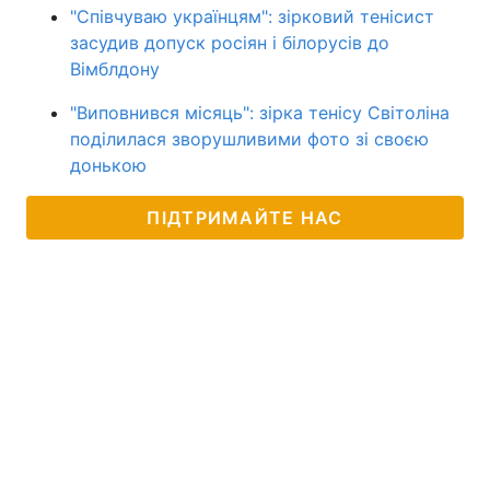
"Співчуваю українцям": зірковий тенісист
засудив допуск росіян і білорусів до
Вімблдону
"Виповнився місяць": зірка тенісу Світоліна
поділилася зворушливими фото зі своєю
донькою
ПІДТРИМАЙТЕ НАС