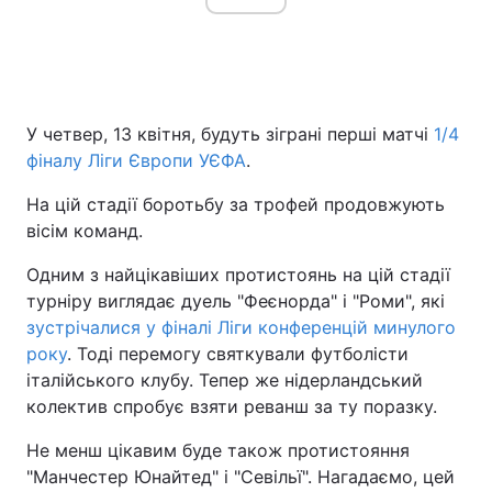
У четвер, 13 квітня, будуть зіграні перші матчі
1/4
фіналу Ліги Європи УЄФА
.
На цій стадії боротьбу за трофей продовжують
вісім команд.
Одним з найцікавіших протистоянь на цій стадії
турніру виглядає дуель "Феєнорда" і "Роми", які
зустрічалися у фіналі Ліги конференцій минулого
року
. Тоді перемогу святкували футболісти
італійського клубу. Тепер же нідерландський
колектив спробує взяти реванш за ту поразку.
Не менш цікавим буде також протистояння
"Манчестер Юнайтед" і "Севільї". Нагадаємо, цей