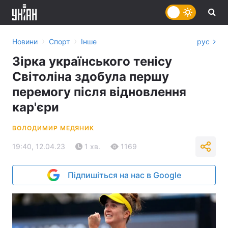
›
›
Новини
Спорт
Інше
рус
Зірка українського тенісу
Світоліна здобула першу
перемогу після відновлення
кар'єри
ВОЛОДИМИР МЕДЯНИК
19:40, 12.04.23
1 хв.
1169
Підпишіться на нас в Google