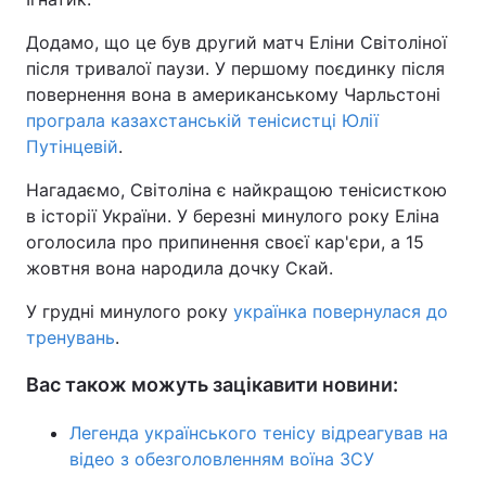
Тема оформлення
Додамо, що це був другий матч Еліни Світоліної
після тривалої паузи. У першому поєдинку після
повернення вона в американському Чарльстоні
програла казахстанській тенісистці Юлії
Путінцевій
.
Нагадаємо, Світоліна є найкращою тенісисткою
в історії України. У березні минулого року Еліна
оголосила про припинення своєї кар'єри, а 15
жовтня вона народила дочку Скай.
У грудні минулого року
українка повернулася до
тренувань
.
Вас також можуть зацікавити новини:
Легенда українського тенісу відреагував на
відео з обезголовленням воїна ЗСУ