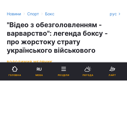
›
›
Новини
Спорт
Бокс
рус
"Відео з обезголовленням -
варварство": легенда боксу -
про жорстоку страту
українського військового
ВОЛОДИМИР МЕДЯНИК
RU
18:18, 12.04.23
2 хв.
14171
МОВА
ГОЛОВНА
РОЗДІЛИ
ПОГОДА
ЛАЙТ
Підпишіться на нас в Google