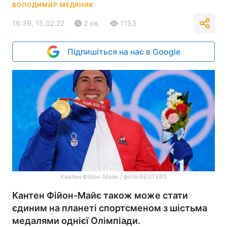
ВОЛОДИМИР МЕДЯНИК
16:39, 15.02.22
2 хв.
1153
Підпишіться на нас в Google
Кантен Фійон-Майє / фото REUTERS
Кантен Фійон-Майє також може стати
єдиним на планеті спортсменом з шістьма
медалями однієї Олімпіади.