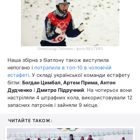
Тема оформлення
Олександр Окіпнюк / фото REUTERS
Наша збірна з біатлону також виступила
непогано і
потрапила в топ-10 в чоловічій
естафеті
. У складі української команди естафету
бігли:
Богдан Цимбал, Артем Прима, Антон
Дудченко
і
Дмитро Підручний
. На чотирьох вони
настріляли 4 штрафних кола, використовували 12
запасних патронів і зайняли 9 місце.
ЧИТАЙТЕ ТАКОЖ: