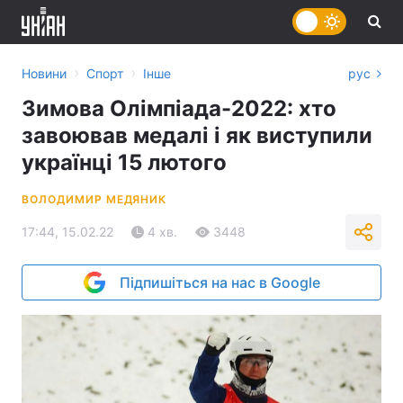
›
›
Новини
Спорт
Інше
рус
Зимова Олімпіада-2022: хто
завоював медалі і як виступили
українці 15 лютого
ВОЛОДИМИР МЕДЯНИК
17:44, 15.02.22
4 хв.
3448
Підпишіться на нас в Google