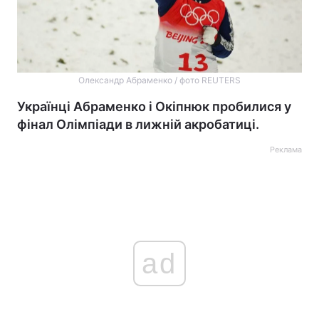
Олександр Абраменко / фото REUTERS
Українці Абраменко і Окіпнюк пробилися у
фінал Олімпіади в лижній акробатиці.
Реклама
ad