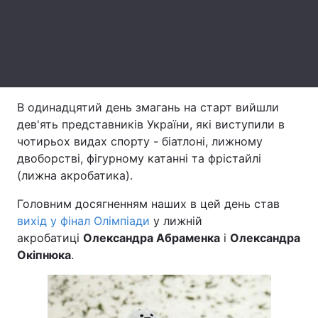
Лонгріди
Відео з Youtube
Статті
Інтерв'ю
Думки
В одинадцятий день змагань на старт вийшли
дев'ять представників України, які виступили в
Архів
Вакансії
чотирьох видах спорту - біатлоні, лижному
двоборстві, фігурному катанні та фрістайлі
Контакти
(лижна акробатика).
Послуги
Головним досягненням наших в цей день став
вихід у фінал Олімпіади
у лижній
акробатиці
Олександра Абраменка
і
Олександра
Окіпнюка
.