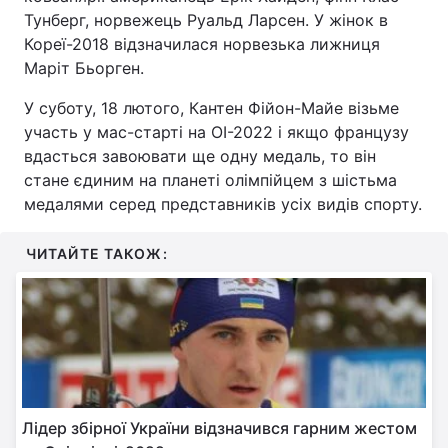
Тунберг, норвежець Руальд Ларсен. У жінок в
Кореї-2018 відзначилася норвезька лижниця
Маріт Бьорген.
У суботу, 18 лютого, Кантен Фійон-Майе візьме
участь у мас-старті на ОІ-2022 і якщо французу
вдасться завоювати ще одну медаль, то він
стане єдиним на планеті олімпійцем з шістьма
медалями серед представників усіх видів спорту.
ЧИТАЙТЕ ТАКОЖ:
Лідер збірної України відзначився гарним жестом