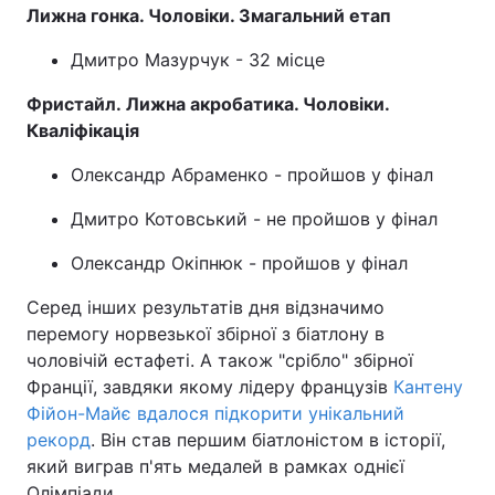
Лижна гонка. Чоловіки. Змагальний етап
Дмитро Мазурчук - 32 місце
Фристайл. Лижна акробатика. Чоловіки.
Кваліфікація
Олександр Абраменко - пройшов у фінал
Дмитро Котовський - не пройшов у фінал
Олександр Окіпнюк - пройшов у фінал
Серед інших результатів дня відзначимо
перемогу норвезької збірної з біатлону в
чоловічій естафеті. А також "срібло" збірної
Франції, завдяки якому лідеру французів
Кантену
Фійон-Майє вдалося підкорити унікальний
рекорд
. Він став першим біатлоністом в історії,
який виграв п'ять медалей в рамках однієї
Олімпіади.