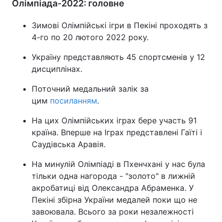
Олімпіада-2022: головне
Зимові Олімпійські ігри в Пекіні проходять з
4-го по 20 лютого 2022 року.
Україну представляють 45 спортсменів у 12
дисциплінах.
Поточний медальний залік за
цим
посиланням
.
На цих Олімпійських іграх бере участь 91
країна. Вперше на Іграх представлені Гаїті і
Саудівська Аравія.
На минулій Олімпіаді в Пхенчхані у нас була
тільки одна нагорода - "золото" в лижній
акробатиці від Олександра Абраменка. У
Пекіні збірна України медалей поки що не
завоювала. Всього за роки незалежності