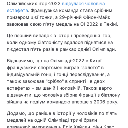
Олімпійських ігор-2022
відбулася чоловіча
естафета
. Французька команда стала срібним
призером цієї гонки, а 29-річний Фійон-Майє
завоював свою п'яту медаль на ОІ-2022 в Пекіні.
Це перший випадок в історії проведення ігор,
коли одному біатлоністу вдалося піднятися на
п'єдестал п'ять разів в рамках однієї Олімпіади.
Відзначимо, що на Олімпіаді-2022 в Китаї
французький спортсмен виграв "золото" в
індивідуальній гонці і гонці переслідування, а
також завоював "срібло" в спринті і в двох
естафетах – змішаній і чоловічій. Також варто
відзначити, що чоловіча збірна Франції з біатлону
зійшла на подіум командою вперше з 2006 року.
Додамо, що раніше в історії у чоловіків по п'ять
медалей на одній Олімпіаді тричі брали
ковзанярі: американець Ерік Хайден, фінн Клас