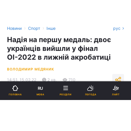
›
›
Новини
Спорт
Інше
рус
Надія на першу медаль: двоє
українців вийшли у фінал
ОІ-2022 в лижній акробатиці
ВОЛОДИМИР МЕДЯНИК
14:51, 15.02.22
2 хв.
710
RU
МОВА
ГОЛОВНА
РОЗДІЛИ
ПОГОДА
ЛАЙТ
Підпишіться на нас в Google