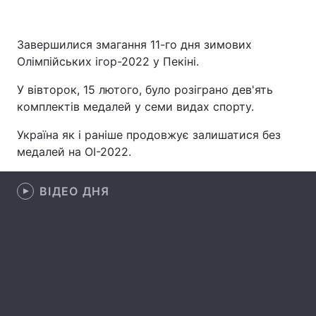
Завершилися змагання 11-го дня зимових
Олімпійських ігор-2022 у Пекіні.
Головна
Війна
У вівторок, 15 лютого, було розіграно дев'ять
Україна
Політика
комплектів медалей у семи видах спорту.
Економіка
Світ
Україна як і раніше продовжує залишатися без
медалей на ОІ-2022.
Спорт
Наука
Техно і зв'язок
Лайт
ВІДЕО ДНЯ
Зброя
Інциденти
Здоров'я
Туризм
Цікавинки
Погода
Екологія
Регіони