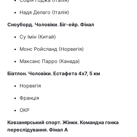
Софія Годжа (Італія)
Надя Делаго (Італія)
Сноуборд. Чоловіки. Біг-ейр. Фінал
Су Імін (Китай)
Монс Ройсланд (Норвегія)
Максанс Парро (Канада)
Біатлон. Чоловіки. Естафета 4x7, 5 км
Норвегія
Франція
ОКР
Ковзанярський спорт. Жінки. Командна гонка
переслідування. Фінал A