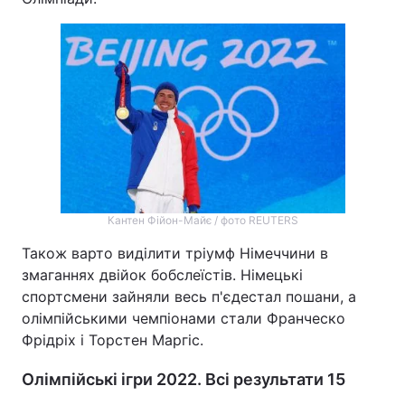
Кантен Фійон-Майє / фото REUTERS
Також варто виділити тріумф Німеччини в
змаганнях двійок бобслеїстів. Німецькі
спортсмени зайняли весь п'єдестал пошани, а
олімпійськими чемпіонами стали Франческо
Фрідріх і Торстен Маргіс.
Олімпійські ігри 2022. Всі результати 15