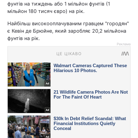
фунтів на тиждень або 1 мільйон фунтів (1
мільйон 180 тисяч євро) на рік.
Найбільш високооплачуваним гравцем "городян"
є Кевін де Брюйне, який заробляє 20,2 мільйона
фунтів на рік.
Реклама