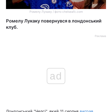
Ромелу Лукаку / фото chelseafc.com
Ромелу Лукаку повернувся в лондонський
клуб.
Реклама
ad
Лондонський "Челсі", який 11 серпня
виграв