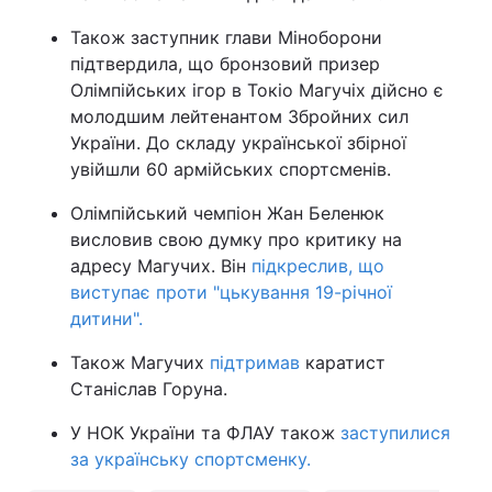
Також заступник глави Міноборони
підтвердила, що бронзовий призер
Олімпійських ігор в Токіо Магучіх дійсно є
молодшим лейтенантом Збройних сил
України. До складу української збірної
увійшли 60 армійських спортсменів.
Олімпійський чемпіон Жан Беленюк
висловив свою думку про критику на
адресу Магучих. Він
підкреслив, що
виступає проти "цькування 19-річної
дитини".
Також Магучих
підтримав
каратист
Станіслав Горуна.
У НОК України та ФЛАУ також
заступилися
за українську спортсменку.