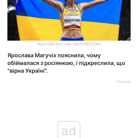
Ярослава Магучих / фото REUTERS
Ярослава Магучіх пояснила, чому
обіймалася з росіянкою, і підкреслила, що
"вірна Україні".
Реклама
ad