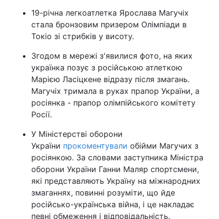
19-річна легкоатлетка Ярослава Магучіх
стала бронзовим призером Олімпіади в
Токіо зі стрибків у висоту.
Згодом в мережі з'явилися фото, на яких
українка позує з російською атлеткою
Марією Ласіцкене відразу після змагань.
Магучіх тримала в руках прапор України, а
росіянка - прапор олімпійського комітету
Росії.
У Міністерстві оборони
України
прокоментували
обійми Магучих з
росіянкою. За словами заступника Міністра
оборони України Ганни Маляр спортсмени,
які представляють Україну на міжнародних
змаганнях, повинні розуміти, що йде
російсько-українська війна, і це накладає
певні обмеження і відповідальність.