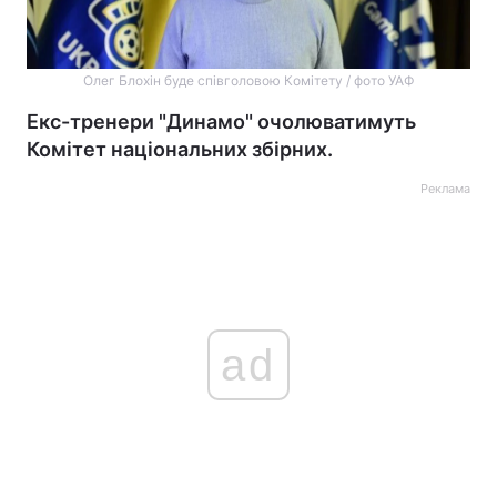
Олег Блохін буде співголовою Комітету / фото УАФ
Екс-тренери "Динамо" очолюватимуть
Комітет національних збірних.
Реклама
ad