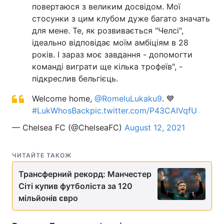
повертаюся з великим досвідом. Мої
стосунки з цим клубом дуже багато значать
для мене. Те, як розвивається "Челсі",
ідеально відповідає моїм амбіціям в 28
років. І зараз моє завдання - допомогти
команді виграти ще кілька трофеїв", -
підкреслив бельгієць.
Welcome home,
@RomeluLukaku9
. 💙
#LukWhosBack
pic.twitter.com/P43CAIVqfU
— Chelsea FC (@ChelseaFC)
August 12, 2021
ЧИТАЙТЕ ТАКОЖ
Трансферний рекорд: Манчестер
Сіті купив футболіста за 120
мільйонів євро