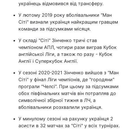
українець відмовився від трансферу.
У лютому 2019 року вболівальники "Ман
Сіті" визнали українця найкращим гравцем
команди за підсумками місяця.
У складі "Сіті" Зінченко тричі став
чемпіоном АПЛ, чотири рази виграв Кубок
англійської Ліги, а також по разу - Кубок
Англії і Суперкубок Англії.
У сезоні 2020-2021 Зінченко вийшов з "Ман
Сіті" у фінал Ліги чемпіонів, де "городяни"
програли "Челсі". При цьому за підсумками
обох півфінальних матчів він потрапляв до
символічної збірної тижня в ЛЧ, а
вболівальники розхвалили українця.
У минулому сезоні на рахунку українця 2
асисти в 32 матчах за "Сіті" у всіх турнірах.