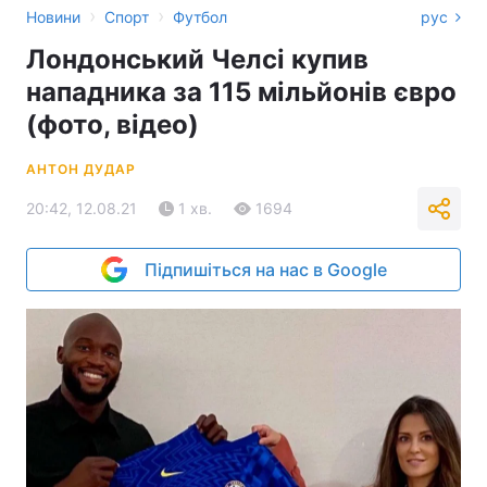
›
›
Новини
Спорт
Футбол
рус
Лондонський Челсі купив
нападника за 115 мільйонів євро
(фото, відео)
АНТОН ДУДАР
20:42, 12.08.21
1 хв.
1694
Підпишіться на нас в Google