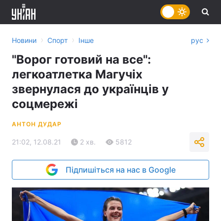
›
›
Новини
Спорт
Інше
рус
"Ворог готовий на все":
легкоатлетка Магучіх
звернулася до українців у
соцмережі
АНТОН ДУДАР
21:02, 12.08.21
2 хв.
5812
Підпишіться на нас в Google