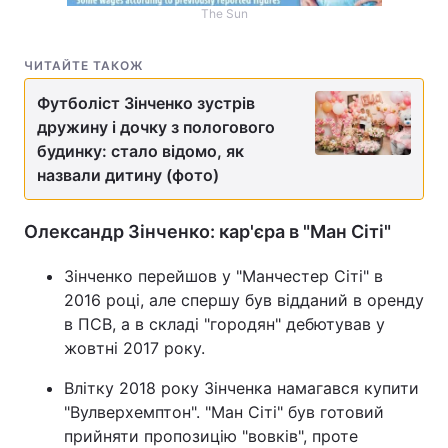
The Sun
ЧИТАЙТЕ ТАКОЖ
Футболіст Зінченко зустрів
дружину і дочку з пологового
будинку: стало відомо, як
назвали дитину (фото)
Олександр Зінченко: кар'єра в "Ман Сіті"
Зінченко перейшов у "Манчестер Сіті" в
2016 році, але спершу був відданий в оренду
в ПСВ, а в складі "городян" дебютував у
жовтні 2017 року.
Влітку 2018 року Зінченка намагався купити
"Вулверхемптон". "Ман Сіті" був готовий
прийняти пропозицію "вовків", проте