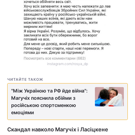
instagram.com/rosya_dp
ЧИТАЙТЕ ТАКОЖ
"Між Україною та РФ йде війна":
Магучіх пояснила обійми з
російською спортсменкою
емоціями
Скандал навколо Магучіх і Ласіцкене