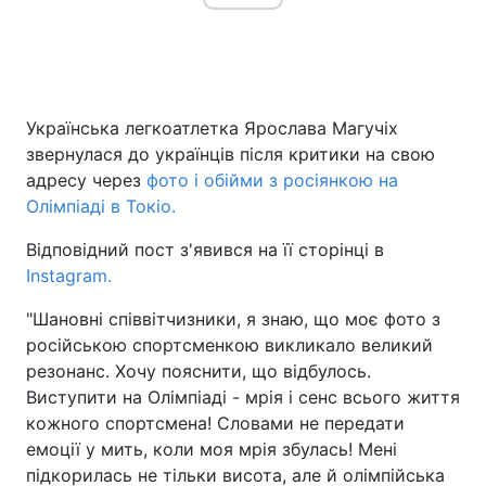
Головна
Війна
Українська легкоатлетка Ярослава Магучіх
Україна
Політика
звернулася до українців після критики на свою
адресу через
фото і обійми з росіянкою на
Економіка
Світ
Олімпіаді в Токіо.
Спорт
Наука
Відповідний пост з'явився на її сторінці в
Instagram.
Техно і зв'язок
Лайт
"Шановні співвітчизники, я знаю, що моє фото з
Зброя
Інциденти
російською спортсменкою викликало великий
резонанс. Хочу пояснити, що відбулось.
Здоров'я
Туризм
Виступити на Олімпіаді - мрія і сенс всього життя
кожного спортсмена! Словами не передати
Цікавинки
Погода
емоції у мить, коли моя мрія збулась! Мені
підкорилась не тільки висота, але й олімпійська
Екологія
Регіони