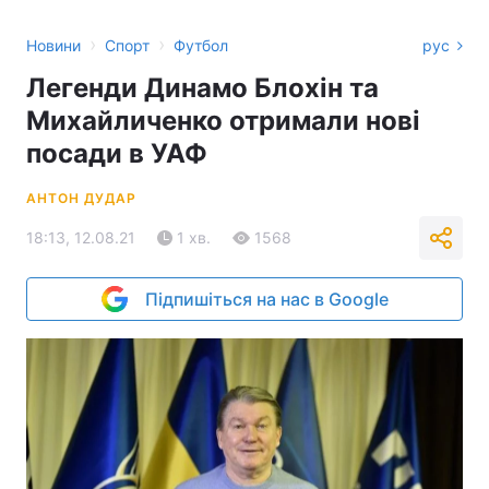
›
›
Новини
Спорт
Футбол
рус
Легенди Динамо Блохін та
Михайличенко отримали нові
посади в УАФ
АНТОН ДУДАР
18:13, 12.08.21
1 хв.
1568
Підпишіться на нас в Google