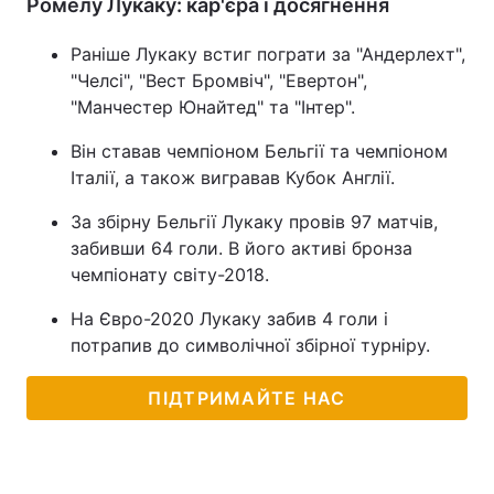
Ромелу Лукаку: кар'єра і досягнення
Раніше Лукаку встиг пограти за "Андерлехт",
"Челсі", "Вест Бромвіч", "Евертон",
"Манчестер Юнайтед" та "Інтер".
Він ставав чемпіоном Бельгії та чемпіоном
Італії, а також вигравав Кубок Англії.
За збірну Бельгії Лукаку провів 97 матчів,
забивши 64 голи. В його активі бронза
чемпіонату світу-2018.
На Євро-2020 Лукаку забив 4 голи і
потрапив до символічної збірної турніру.
ПІДТРИМАЙТЕ НАС