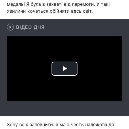
медаль! Я була в захваті від перемоги. У такі
Лонгріди
хвилини хочеться обійняти весь світ.
ВІДЕО ДНЯ
Відео з Youtube
Статті
Інтерв'ю
Думки
Архів
Вакансії
Контакти
Play
Послуги
Video
Хочу всіх запевнити: я маю честь належати до