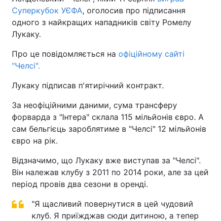
Суперкубок УЄФА
, оголосив про підписання
одного з найкращих нападників світу Ромелу
Лукаку.
Про це повідомляється на
офіційному сайті
"Челсі".
Лукаку підписав п'ятирічний контракт.
За неофіційними даними, сума трансферу
форварда з "Інтера" склала 115 мільйонів євро. А
сам бельгієць зароблятиме в "Челсі" 12 мільйонів
євро на рік.
Відзначимо, що Лукаку вже виступав за "Челсі".
Він належав клубу з 2011 по 2014 роки, але за цей
період провів два сезони в оренді.
"Я щасливий повернутися в цей чудовий
клуб. Я приїжджав сюди дитиною, а тепер