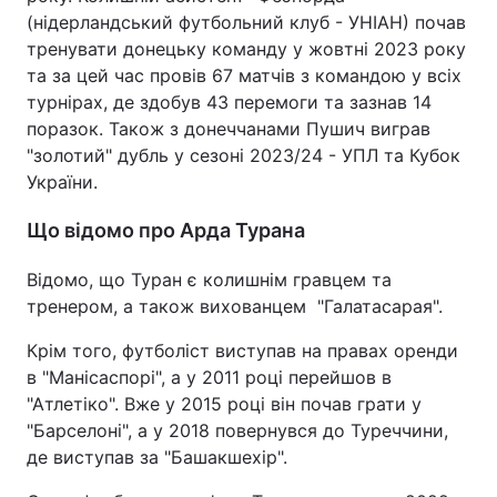
(нідерландський футбольний клуб - УНІАН) почав
тренувати донецьку команду у жовтні 2023 року
та за цей час провів 67 матчів з командою у всіх
турнірах, де здобув 43 перемоги та зазнав 14
поразок. Також з донеччанами Пушич виграв
"золотий" дубль у сезоні 2023/24 - УПЛ та Кубок
України.
Що відомо про Арда Турана
Відомо, що Туран є колишнім гравцем та
тренером, а також вихованцем "Галатасарая".
Крім того, футболіст виступав на правах оренди
в "Манісаспорі", а у 2011 році перейшов в
"Атлетіко". Вже у 2015 році він почав грати у
"Барселоні", а у 2018 повернувся до Туреччини,
де виступав за "Башакшехір".