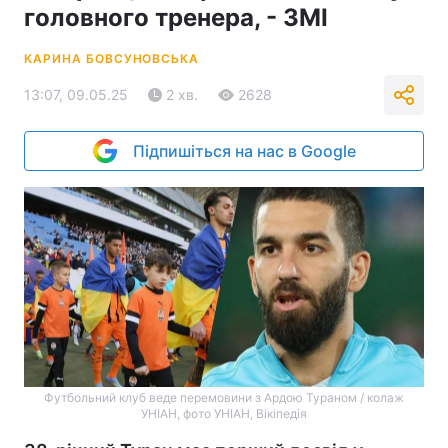
головного тренера, - ЗМІ
КАРИНА БОВСУНОВСЬКА
13:07, 09.05.25
2 хв.
2628
Підпишіться на нас в Google
Футбольний клуб веде перемовини з Ардою Тураном / колаж
УНІАН, фото УНІАН, Вікіпедія