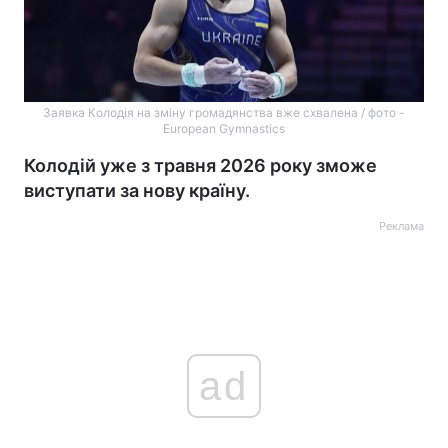
Заявка Колодія на зміну громадянства вже схвалена / фото -
European Gymnastics
Колодій уже з травня 2026 року зможе
виступати за нову країну.
Реклама
ad