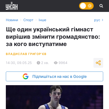
›
›
Новини
Спорт
Інше
рус
Ще один український гімнаст
вирішив змінити громадянство:
за кого виступатиме
ВЛАДИСЛАВ ГРИГОР'ЄВ
14:30, 09.05.25
2 хв.
9964
Підпишіться на нас в Google