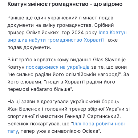
Ковтун змінює громадянство - що відомо
Раніше ще один український гімнаст подав
документи на зміну громадянства. Срібний
призер Олімпійських ігор 2024 року
Ілля Ковтун
вирішив набути громадянство Хорватії
і вже
подав документи.
В інтерв'ю хорватському виданню Glas Slavonije
Ковтун
поскаржився на українців
за те, що вони
"не сильно раділи його олімпійській нагороді". За
його словами, "люди в Хорватії раділи його
перемозі набагато більше".
На ці заяви відреагували український борець
Жан Беленюк і головний тренер збірної України зі
спортивної гімнастики Геннадій Сартинський.
Беленюк пожартував, що "
Іллі пора робити нові
тату
, тепер уже з символікою Осієка".