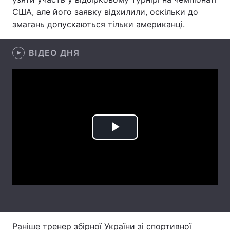
США, але його заявку відхилили, оскільки до
Лонгріди
змагань допускаються тільки американці.
Відео з Youtube
Статті
ВІДЕО ДНЯ
Інтерв'ю
Думки
Архів
Вакансії
Контакти
Play
Послуги
Video
Раніше тренер збірної України зі спортивної