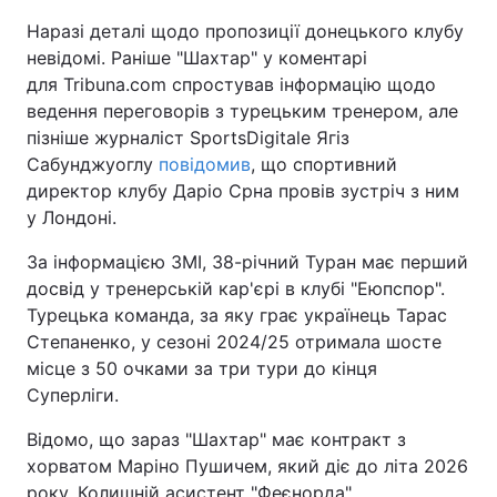
Наразі деталі щодо пропозиції донецького клубу
невідомі. Раніше "Шахтар" у коментарі
для Tribuna.com спростував інформацію щодо
ведення переговорів з турецьким тренером, але
пізніше журналіст SportsDigitale Ягіз
Сабунджуоглу
повідомив
, що спортивний
директор клубу Даріо Срна провів зустріч з ним
у Лондоні.
За інформацією ЗМІ, 38-річний Туран має перший
досвід у тренерській кар'єрі в клубі "Еюпспор".
Турецька команда, за яку грає українець Тарас
Степаненко, у сезоні 2024/25 отримала шосте
місце з 50 очками за три тури до кінця
Суперліги.
Відомо, що зараз "Шахтар" має контракт з
хорватом Маріно Пушичем, який діє до літа 2026
року. Колишній асистент "Феєнорда"