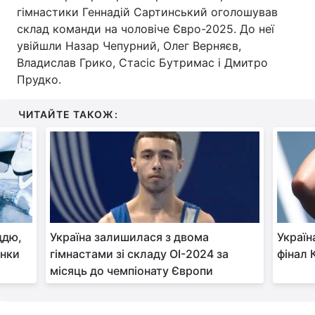
гімнастики Геннадій Сартинський оголошував
Тема оформлення
склад команди на чоловіче Євро-2025. До неї
увійшли Назар Чепурний, Олег Верняєв,
Владислав Грико, Стасіс Бутримас і Дмитро
Прудко.
ЧИТАЙТЕ ТАКОЖ:
ддю,
Україна залишилася з двома
Україн
інки
гімнастами зі складу ОІ-2024 за
фінал 
місяць до чемпіонату Європи