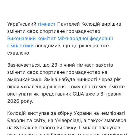
Український
гімнаст
Пантелей Колодій вирішив
Головна
Війна
змінити своє спортивне громадянство.
Виконавчий комітет Міжнародної федерації
Україна
Політика
гімнастики
повідомив, що це рішення вже
схвалено.
Економіка
Світ
Зазначається, що 23-річний гімнаст захотів
Спорт
Наука
змінити своє спортивне громадянство на
американське. Зміна набуде чинності через рік
Техно і зв'язок
Лайт
після ухвалення рішення. Тому спортсмен зможе
Зброя
Інциденти
виступати як представник США вже з 8 травня
2026 року.
Здоров'я
Туризм
Колодій виступав за збірну України на чемпіонаті
Цікавинки
Погода
Європи та світу, на Універсіаді, а також змагався
на Кубках світового виклику. Гімнаст планував
Екологія
Регіони
узяти участь у відбірковому турнірі на чемпіонаті