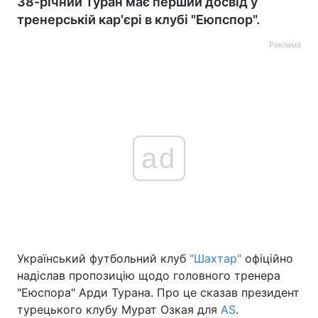
38-річний Туран має перший досвід у
тренерській кар'єрі в клубі "Еюпспор".
Реклама
ad
Український футбольний клуб
"Шахтар"
офіційно
надіслав пропозицію щодо головного тренера
"Еюспора" Арди Турана. Про це сказав президент
турецького клубу Мурат Озкая для
AS
.