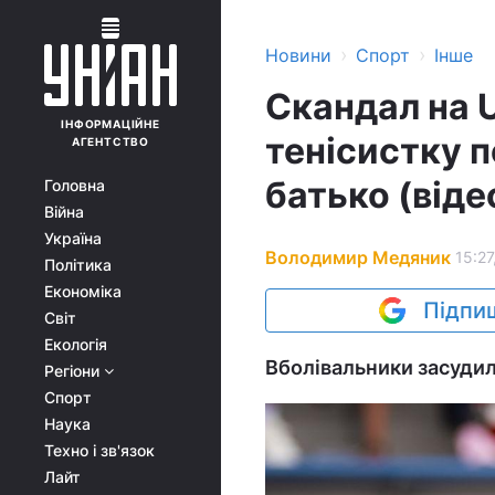
›
›
Новини
Спорт
Інше
Скандал на 
ІНФОРМАЦІЙНЕ
тенісистку п
АГЕНТСТВО
батько (віде
Головна
Війна
Україна
Володимир Медяник
15:27
Політика
Економіка
Підпиш
Світ
Екологія
Вболівальники засудили
Регіони
Спорт
Наука
Техно і зв'язок
Лайт