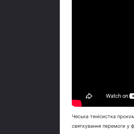
Чеська тенісистка проко
святкування перемоги у фі