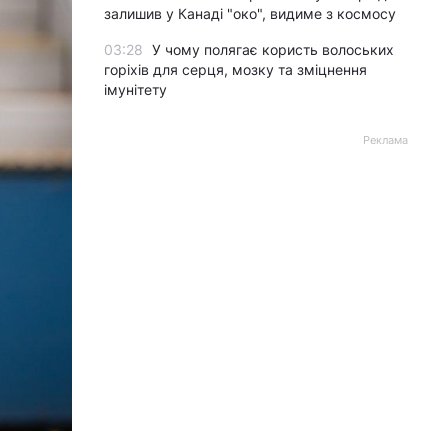
залишив у Канаді "око", видиме з космосу
03:28
У чому полягає користь волоських
горіхів для серця, мозку та зміцнення
імунітету
Реклама