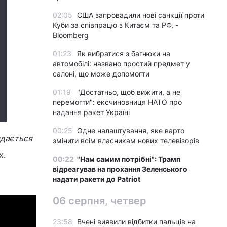
02:05
США запровадили нові санкції проти
Куби за співпрацю з Китаєм та РФ, -
Bloomberg
01:23
Як вибратися з багнюки на
автомобілі: названо простий предмет у
салоні, що може допомогти
01:19
"Достатньо, щоб вижити, а не
перемогти": ексчиновниця НАТО про
надання ракет Україні
00:25
Одне налаштування, яке варто
 здається
змінити всім власникам нових телевізорів
х.
00:22
"Нам самим потрібні": Трамп
відреагував на прохання Зеленського
надати ракети до Patriot
06 серпня, четвер
23:58
Вчені виявили відбитки пальців на