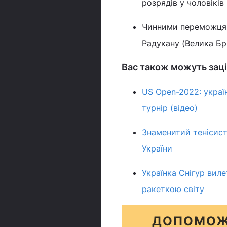
розрядів у чоловіків 
Чинними переможцям
Радукану (Велика Бр
Вас також можуть заці
US Open-2022: украї
турнір (відео)
Знаменитий тенісист
України
Українка Снігур вил
ракеткою світу
ДОПОМОЖ