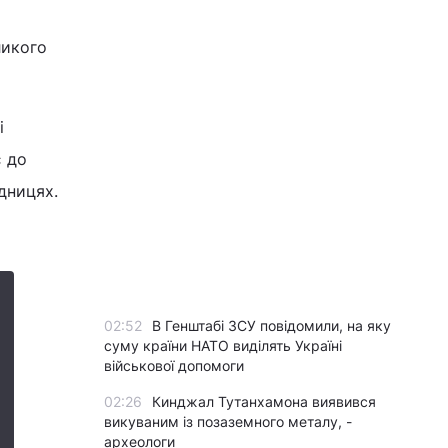
ликого
і
є до
ідницях.
02:52
В Генштабі ЗСУ повідомили, на яку
суму країни НАТО виділять Україні
військової допомоги
02:26
Кинджал Тутанхамона виявився
викуваним із позаземного металу, -
археологи