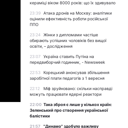
кераміці віком 8000 років: що їх здивувало
23:39
Атака дронів на Москву: аналітики
оцінили ефективність роботи російської
ППО
23:24
Жінки з дипломами частіше
обирають успішних чоловіків без вищої
освіти, – дослідження
23:07
Україна ставить Путіна на
передвиборчий годинник, - Newsweek
22:53
Корецький анонсував збільшення
заробітної плати педагогів з 1 вересня
22:12
Міф зруйновано: скільки насправді
можуть працювати ядерні реактори
22:00
Така зброя є лише у кількох країн:
Зеленський про створення української
балістики
21:57
"Динамо" здобуло важливу