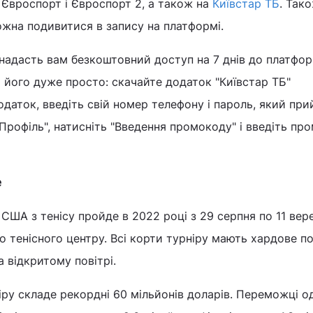
 Євроспорт і Євроспорт 2, а також на
Київстар ТБ
. Так
ожна подивитися в запису на платформі.
дасть вам безкоштовний доступ на 7 днів до платфо
и його дуже просто: скачайте додаток "Київстар ТБ"
додаток, введіть свій номер телефону і пароль, який при
"Профіль", натисніть "Введення промокоду" і введіть пр
е
США з тенісу пройде в 2022 році з 29 серпня по 11 вер
о тенісного центру. Всі корти турніру мають хардове п
 відкритому повітрі.
ру складе рекордні 60 мільйонів доларів. Переможці 