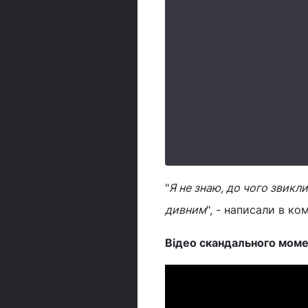
"
Я не знаю, до чого звикли
дивним
", - написали в ко
Відео скандального мом