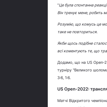
"
Це була спонтанна реакці
Він тренує мене, робить м
Розумію, що комусь це мо
таке не повториться.
Якби щось подібне сталося 
всі коментують те, що тр
Додамо, що на US Open-20
турніру "Великого шолом
3:6, 1:6.
US Open-2022: трансл
Матчі Відкритого чемпіон