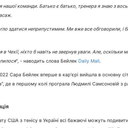
я нашої команди. Батько є батько, тренера я знаю з вось
асаж.
гло здатися неприпустимим. Ми вже все обговорили, і б
в Чехії, ніхто б навіть не звернув уваги. Але, оскільки 
апилося
", - наводить слова Бейлек
Daily Mail
.
22 Сара Бейлек вперше в кар'єрі вийшла в основну сі
а", де в першому колі програла Людмилі Самсоновій з 
яція
ату США з тенісу в Україні всі бажаючі можуть подивит