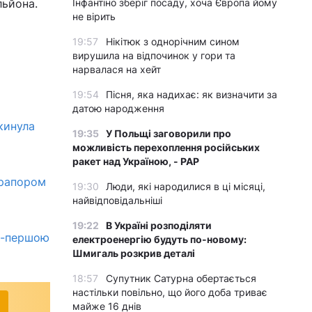
льйона.
Інфантіно зберіг посаду, хоча Європа йому
не вірить
а
19:57
Нікітюк з однорічним сином
вирушила на відпочинок у гори та
нарвалася на хейт
19:54
Пісня, яка надихає: як визначити за
датою народження
кинула
19:35
У Польщі заговорили про
можливість перехоплення російських
ракет над Україною, - PAP
прапором
19:30
Люди, які народилися в ці місяці,
найвідповідальніші
19:22
В Україні розподіляти
кс-першою
електроенергію будуть по-новому:
Шмигаль розкрив деталі
18:57
Супутник Сатурна обертається
настільки повільно, що його доба триває
майже 16 днів