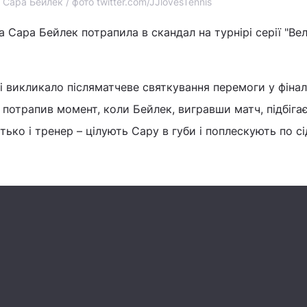
Сара Бейлек / фото twitter.com/JJlovesTennis
а Сара Бейлек потрапила в скандал на турнірі серії "Ве
 викликало післяматчеве святкування перемоги у фінал
ю потрапив момент, коли Бейлек, вигравши матч, підбіга
батько і тренер – цілують Сару в губи і поплескують по с