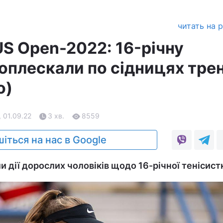
читать на 
US Open-2022: 16-річну
оплескали по сідницях трен
о)
, 01.09.22
3 хв.
8559
іться на нас в Google
 дії дорослих чоловіків щодо 16-річної тенісист