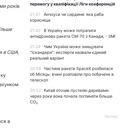
перемогу у кваліфікації Ліги конференцій
ми років.
21:47
Анчоуси чи сардини: яка риба
корисніша
ільше
21:42
В Україну може потрапити
антидронова ракета CM-70 з Канади, - ЗМІ
21:24
Чим Україна може знищувати
ми в США,
"Іскандери": експерти назвали єдиний
реальний варіант
20:58
Частина ракети SpaceX розбилася
об Місяць: вчені розповіли про побачене в
тку
телескоп
рахунком
20:52
Китай оточив пустелю деревами:
через роки вона почала поглинати більше
CO₂
Реклама
ися в