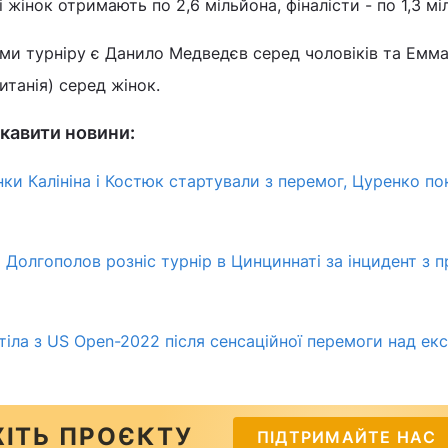
і жінок отримають по 2,6 мільйона, фіналісти - по 1,3 мі
и турніру є Данило Медведєв серед чоловіків та Емм
итанія) серед жінок.
кавити новини:
нки Калініна і Костюк стартували з перемог, Цуренко по
 Долгополов розніс турнір в Цинциннаті за інцидент з 
етіла з US Open-2022 після сенсаційної перемоги над е
ІТЬ ПРОЄКТУ
ПІДТРИМАЙТЕ НАС