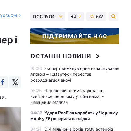
русском
RU
+27
ПОСЛУГИ
ПІДТРИМАЙТЕ НАС
ер і
ОСТАННІ НОВИНИ
05:30
Експерт вимкнув одне налаштування
Android – і смартфон перестав
розряджатися вночі
05:25
Червневий оптимізм українців
вивітрився, перелому у війні нема, -
ки.
німецький оглядач
04:37
Удари Росії по кораблях у Чорному
морі: у FP розкрили наслідки
04:31
214 мільйонів років тому астероїд