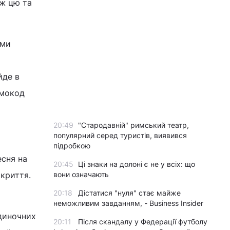
ож цю та
рми
йде в
омокод
20:49
"Стародавній" римський театр,
популярний серед туристів, виявився
підробкою
есня на
20:45
Ці знаки на долоні є не у всіх: що
окриття.
вони означають
20:18
Дістатися "нуля" стає майже
неможливим завданням, - Business Insider
одиночних
20:11
Після скандалу у Федерації футболу