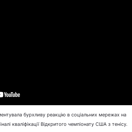
ментувала бурхливу реакцію в соціальних мережах на
налі кваліфікації Відкритого чемпіонату США з тенісу.