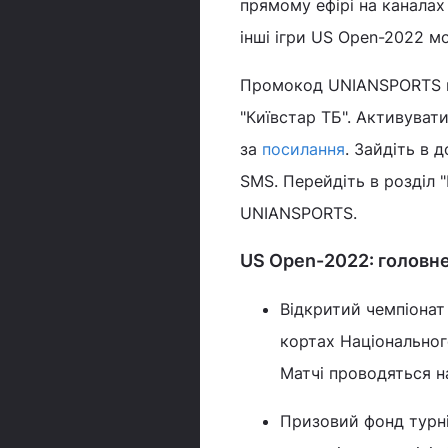
прямому ефірі на каналах
інші ігри US Open-2022 м
Промокод UNIANSPORTS на
"Київстар ТБ". Активуват
за
посилання
. Зайдіть в 
SMS. Перейдіть в розділ 
UNIANSPORTS.
US Open-2022: головн
Відкритий чемпіонат 
кортах Національног
Матчі проводяться на
Призовий фонд турні