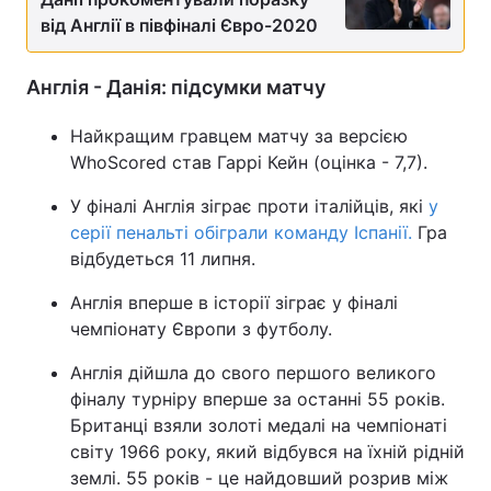
від Англії в півфіналі Євро-2020
Англія - Данія: підсумки матчу
Найкращим гравцем матчу за версією
WhoScored став Гаррі Кейн (оцінка - 7,7).
У фіналі Англія зіграє проти італійців, які
у
серії пенальті обіграли команду Іспанії.
Гра
відбудеться 11 липня.
Англія вперше в історії зіграє у фіналі
чемпіонату Європи з футболу.
Англія дійшла до свого першого великого
фіналу турніру вперше за останні 55 років.
Британці взяли золоті медалі на чемпіонаті
світу 1966 року, який відбувся на їхній рідній
землі. 55 років - це найдовший розрив між