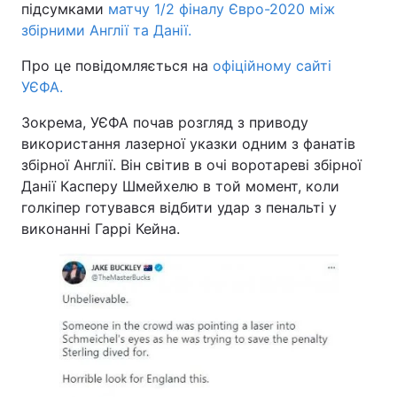
підсумками
матчу 1/2 фіналу Євро-2020 між
збірними Англії та Данії.
Про це повідомляється на
офіційному сайті
УЄФА.
Зокрема, УЄФА почав розгляд з приводу
використання лазерної указки одним з фанатів
збірної Англії. Він світив в очі воротареві збірної
Данії Касперу Шмейхелю в той момент, коли
голкіпер готувався відбити удар з пенальті у
виконанні Гаррі Кейна.