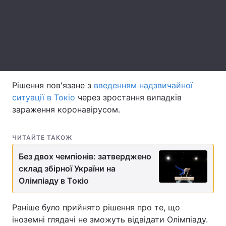
Лонгріди
Відео з Youtube
Статті
Інтерв'ю
Думки
Рішення пов'язане з
введенням надзвичайної
Архів
Вакансії
ситуації в Токіо
через зростання випадків
зараження коронавірусом.
Контакти
Послуги
ЧИТАЙТЕ ТАКОЖ
Без двох чемпіонів: затверджено
склад збірної України на
Олімпіаду в Токіо
Раніше було прийнято рішення про те, що
іноземні глядачі не зможуть відвідати Олімпіаду.