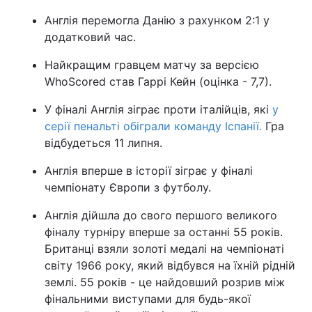
Англія перемогла Данію з рахунком 2:1 у
додатковий час.
Найкращим гравцем матчу за версією
WhoScored став Гаррі Кейн (оцінка - 7,7).
У фіналі Англія зіграє проти італійців, які
у
серії пенальті обіграли команду Іспанії.
Гра
відбудеться 11 липня.
Англія вперше в історії зіграє у фіналі
чемпіонату Європи з футболу.
Англія дійшла до свого першого великого
фіналу турніру вперше за останні 55 років.
Британці взяли золоті медалі на чемпіонаті
світу 1966 року, який відбувся на їхній рідній
землі. 55 років - це найдовший розрив між
фінальними виступами для будь-якої