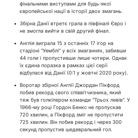
фінальними виступами для будь-якої
європейської нації в історії двох змагань.
Збірна Данії втретє грала в півфіналі Євро і
не змогла вийти в свій другий фінал.
Англія виграла 15 з останніх 17 ігор на
стадіоні "Уемблі" у всіх змаганнях, забивши
44 голи і пропустивши лише чотири. Однак
їх єдина поразка в рамках цієї серії
відбулася від Данії (0:1 у жовтні 2020 року).
Воротар збірної Англії Джордан Пікфорд
побив рекорд свого співвітчизника, який
теж був голкіпером команди "Трьох левів". У
1966-му році Гордон Бенкс не пропускав
720 хвилин, а Пікфорд зміг не пропустити
725 хвилин. Він побив рекорд і через 300
секунд пропустив шедевральний гол.