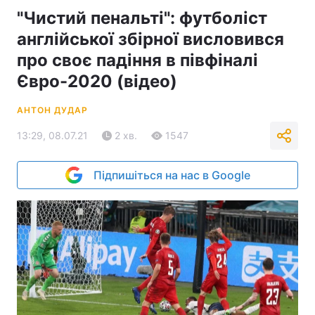
"Чистий пенальті": футболіст
англійської збірної висловився
про своє падіння в півфіналі
Євро-2020 (відео)
АНТОН ДУДАР
13:29, 08.07.21
2 хв.
1547
Підпишіться на нас в Google