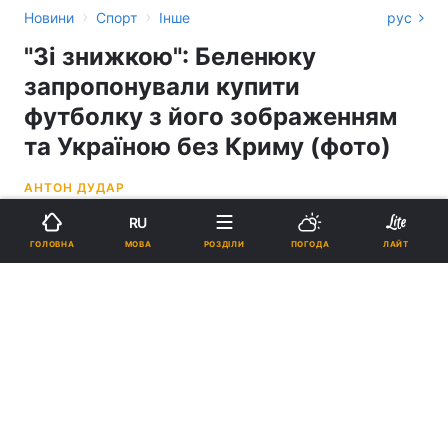
›
›
Новини
Спорт
Інше
рус
"Зі знижкою": Беленюку
запропонували купити
футболку з його зображенням
та Україною без Криму (фото)
АНТОН ДУДАР
RU
12:42, 08.07.21
1 хв.
1855
МОВА
ГОЛОВНА
РОЗДІЛИ
ПОГОДА
ЛАЙТ
Підпишіться на нас в Google