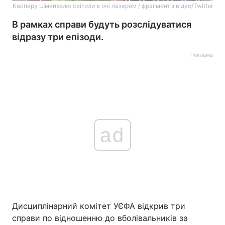
Касперу Шмейхелю світили в очі лазером / фрагмент з відео/Twitter
В рамках справи будуть розслідуватися
відразу три епізоди.
Реклама
ad
Дисциплінарний комітет УЄФА відкрив три
справи по відношенню до вболівальників за