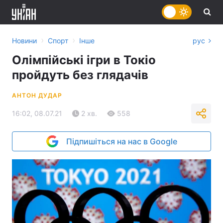
›
›
Новини
Спорт
Інше
рус
Олімпійські ігри в Токіо
пройдуть без глядачів
АНТОН ДУДАР
16:02, 08.07.21
2 хв.
558
Підпишіться на нас в Google