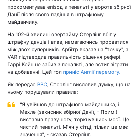
прокоментував епізод з пенальті у ворота збірної
Данії після свого падіння в штрафному
майданчику.
На 102-й хвилині овертайму Стерлінг вбіг у
штрафну данців і впав, намагаючись прорватися
між двох суперників. Арбітр вказав на "точку", а
VAR підтвердив правильність рішення рефері.
Гаррі Кейн не забив з пенальті, але встиг зіграти
на добиванні. Цей гол
приніс Англії перемогу.
Як передає
BBC
, Стерлінг висловив думку, що на
ньому порушували правила:
"Я увійшов до штрафного майданчика, і
Мехле (захисник збірної Данії, - Прим.)
виставив праву ногу, торкнувшись моєї. Це
чистий пенальті. М'яч у сітці, тільки це має
значення", - сказав Стерлінг.