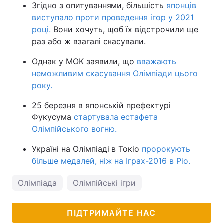
Згідно з опитуваннями, більшість
японців
виступало проти проведення ігор у 2021
році.
Вони хочуть, щоб їх відстрочили ще
раз або ж взагалі скасували.
Однак у МОК заявили, що
вважають
неможливим скасування Олімпіади цього
року.
25 березня в японській префектурі
Фукусума
стартувала естафета
Олімпійського вогню.
Україні на Олімпіаді в Токіо
пророкують
більше медалей, ніж на Іграх-2016 в Ріо.
Олімпіада
Олімпійські ігри
ПІДТРИМАЙТЕ НАС