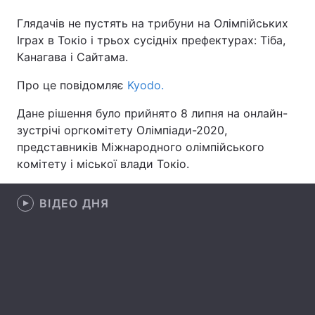
Глядачів не пустять на трибуни на Олімпійських
Іграх в Токіо і трьох сусідніх префектурах: Тіба,
Канагава і Сайтама.
Головна
Війна
Про це повідомляє
Kyodo.
Україна
Політика
Дане рішення було прийнято 8 липня на онлайн-
Економіка
Світ
зустрічі оргкомітету Олімпіади-2020,
представників Міжнародного олімпійського
Спорт
Наука
комітету і міської влади Токіо.
Техно і зв'язок
Лайт
ВІДЕО ДНЯ
Зброя
Інциденти
Здоров'я
Туризм
Цікавинки
Погода
Екологія
Регіони