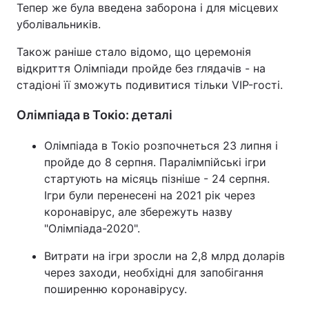
Тепер же була введена заборона і для місцевих
Тема оформлення
уболівальників.
Також раніше стало відомо, що церемонія
відкриття Олімпіади пройде без глядачів - на
стадіоні її зможуть подивитися тільки VIP-гості.
Олімпіада в Токіо: деталі
Олімпіада в Токіо розпочнеться 23 липня і
пройде до 8 серпня. Паралімпійські ігри
стартують на місяць пізніше - 24 серпня.
Ігри були перенесені на 2021 рік через
коронавірус, але збережуть назву
"Олімпіада-2020".
Витрати на ігри зросли на 2,8 млрд доларів
через заходи, необхідні для запобігання
поширенню коронавірусу.