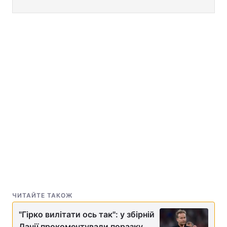
ЧИТАЙТЕ ТАКОЖ
"Гірко вилітати ось так": у збірній
Данії прокоментували поразку