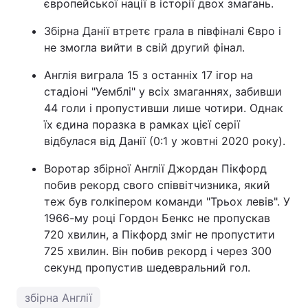
європейської нації в історії двох змагань.
Збірна Данії втретє грала в півфіналі Євро і
не змогла вийти в свій другий фінал.
Англія виграла 15 з останніх 17 ігор на
стадіоні "Уемблі" у всіх змаганнях, забивши
44 голи і пропустивши лише чотири. Однак
їх єдина поразка в рамках цієї серії
відбулася від Данії (0:1 у жовтні 2020 року).
Воротар збірної Англії Джордан Пікфорд
побив рекорд свого співвітчизника, який
теж був голкіпером команди "Трьох левів". У
1966-му році Гордон Бенкс не пропускав
720 хвилин, а Пікфорд зміг не пропустити
725 хвилин. Він побив рекорд і через 300
секунд пропустив шедевральний гол.
збірна Англії