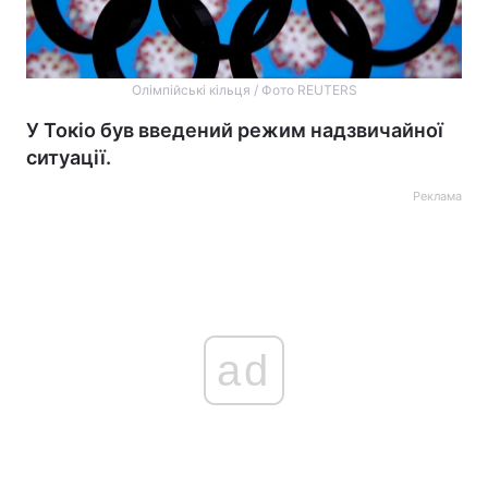
Олімпійські кільця / Фото REUTERS
У Токіо був введений режим надзвичайної
ситуації.
Реклама
ad