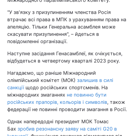
Міжнародного паралімпійського комітету.
Тема оформлення
"У зв'язку з призупиненням членства Росія
втрачає всі права в МПК з урахуванням права на
апеляцію. Тільки Генеральна асамблея може
скасувати призупинення", – йдеться в
повідомленні організації.
Наступне засідання Генасамблеї, як очікується,
відбудеться в четвертому кварталі 2023 року.
Нагадаємо, що раніше Міжнародний
олімпійський комітет (МОК)
залишив в силі
санкції
щодо російських спортсменів. На
міжнародних змаганнях
не повинно бути
російських прапорів, кольорів і символів
, також
федерації не повинні проводити змагання в Росії.
Однак напередодні президент МОК Томас
Бах
зробив резонансну заяву на саміті G20 в