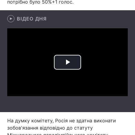
потрібно було 50%+1 голос.
Лонгріди
ВІДЕО ДНЯ
Відео з Youtube
Статті
Інтерв'ю
Думки
Архів
Вакансії
Play
Контакти
Video
Послуги
На думку комітету, Росія не здатна виконати
зобов'язання відповідно до статуту