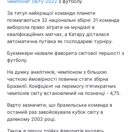
чемпіонат світу-2022
з футболу.
За титул найкращої команди планети
позмагаються 32 національні збірні: 31 команда
виборола право зіграти на мундіалі в
кваліфікаційних матчах, а Катару дісталася
автоматична путівка як господареві турніру.
Букмекери назвали фаворита світової першості з
футболу.
На думку аналітиків, чемпіоном з більшою
часткою ймовірності повинна стати збірна
Бразилії. Коефіцієнт на перемогу п'ятикратних
чемпіонів світу встановлений на позначці - 4,75.
Варто зазначити, що бразильська команда в
останній раз завойовувала кубок світу в
далекому 2002 році.
Також в першу трійку фаворитів входять