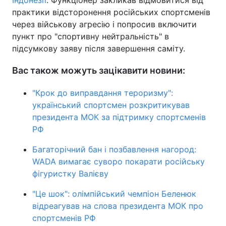
Індонезії
. Функціонер закликав відмовитися від
практики відсторонення російських спортсменів
через військову агресію і попросив включити
пункт про "спортивну нейтральність" в
підсумкову заяву після завершення саміту.
Вас також можуть зацікавити новини:
"Крок до виправдання тероризму":
український спортсмен розкритикував
президента МОК за підтримку спортсменів
РФ
Багаторічний бан і позбавлення нагород:
WADA вимагає суворо покарати російську
фігуристку Валієву
"Це шок": олімпійський чемпіон Беленюк
відреагував на слова президента МОК про
спортсменів РФ