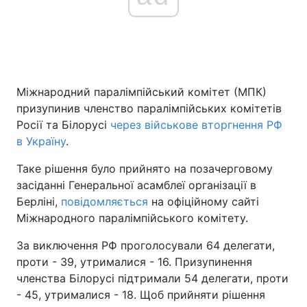
Головна
Війна
Україна
Політика
Міжнародний паралімпійський комітет (МПК)
призупинив членство паралімпійських комітетів
Економіка
Світ
Росії та Білорусі
через військове вторгнення РФ
в Україну
.
Спорт
Наука
Таке рішення було прийнято на позачерговому
Техно і зв'язок
Лайт
засіданні Генеральної асамблеї організації в
Берліні,
повідомляється
на офіційному сайті
Зброя
Інциденти
Міжнародного паралімпійського комітету.
Здоров'я
Туризм
За виключення РФ проголосували 64 делегати,
проти - 39, утрималися - 16. Призупинення
Цікавинки
Погода
членства Білорусі підтримали 54 делегати, проти
- 45, утрималися - 18. Щоб прийняти рішення
Екологія
Регіони