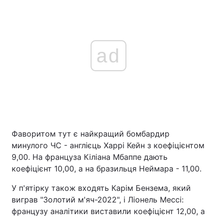
ad
Фаворитом тут є найкращий бомбардир
минулого ЧС - англієць Харрі Кейн з коефіцієнтом
9,00. На француза Кіліана Мбаппе дають
коефіцієнт 10,00, а на бразильця Неймара - 11,00.
У п'ятірку також входять Карім Бензема, який
виграв "Золотий м'яч-2022", і Ліонель Мессі:
французу аналітики виставили коефіцієнт 12,00, а