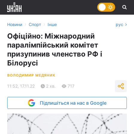
›
›
Новини
Спорт
Інше
рус
Офіційно: Міжнародний
паралімпійський комітет
призупинив членство РФ і
Білорусі
ВОЛОДИМИР МЕДЯНИК
11:52, 17.11.22
2 хв.
717
Підпишіться на нас в Google