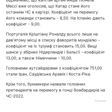
Відзначимо, що капітан аргентинців Ліонель
Мессі вже оголосив, що Катар стане його
останнім ЧС в кар'єрі. Коефіцієнт на перемогу
його команди становить - 8,50. На Іспанію дають
коефіцієнт - 9,00.
Португалія Кріштіану Роналду всього лише на
дев'ятому місці в списку фаворитів мундіалю -
коефіцієнт на їх тріумф становить 15,00. Вищі
шанси у збірних Нідерландів і Бельгії - коефіцієнт
13,00, а також Німеччини - 10,00.
Головними аутсайдерами з коефіцієнтом 751,00
стали Іран, Саудівська Аравія і Коста-Ріка.
Крім того, букмекери назвали головних
претендентів на перемогу в гонці бомбардирів на
ЧС-2022.
Реклама