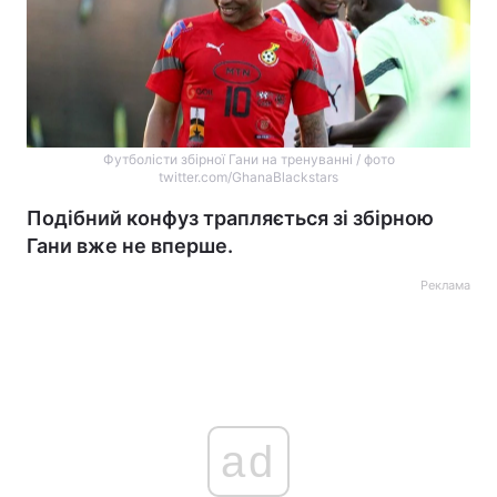
Футболісти збірної Гани на тренуванні / фото
twitter.com/GhanaBlackstars
Подібний конфуз трапляється зі збірною
Гани вже не вперше.
Реклама
ad