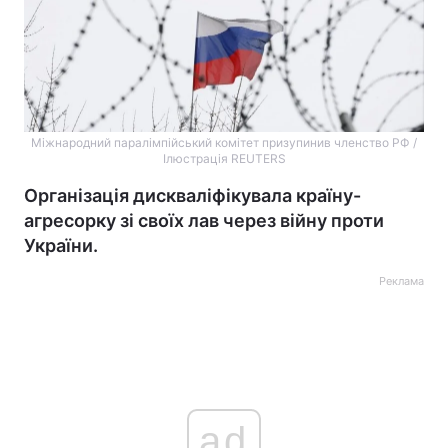
Міжнародний паралімпійський комітет призупинив членство РФ /
Ілюстрація REUTERS
Організація дискваліфікувала країну-
агресорку зі своїх лав через війну проти
України.
Реклама
ad