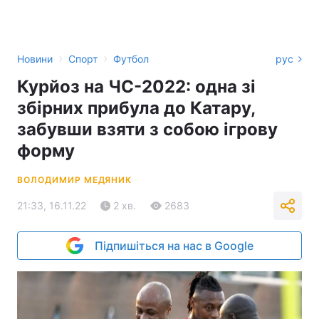
›
›
Новини
Спорт
Футбол
рус
Курйоз на ЧС-2022: одна зі
збірних прибула до Катару,
забувши взяти з собою ігрову
форму
ВОЛОДИМИР МЕДЯНИК
21:33, 16.11.22
2 хв.
2683
Підпишіться на нас в Google