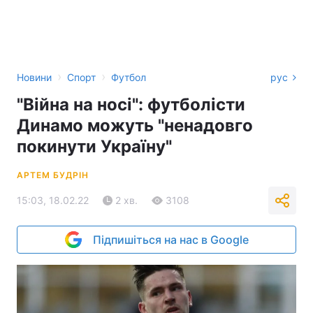
›
›
Новини
Спорт
Футбол
рус
"Війна на носі": футболісти
Динамо можуть "ненадовго
покинути Україну"
АРТЕМ БУДРІН
15:03, 18.02.22
2 хв.
3108
Підпишіться на нас в Google