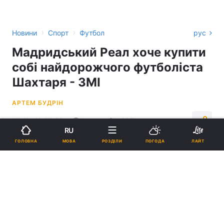
›
›
Новини
Спорт
Футбол
рус
Мадридський Реал хоче купити
собі найдорожчого футболіста
Шахтаря - ЗМІ
АРТЕМ БУДРІН
14:16, 18.02.22
1 хв.
1597
RU
МОВА
ГОЛОВНА
РОЗДІЛИ
ПОГОДА
ЛАЙТ
Підпишіться на нас в Google