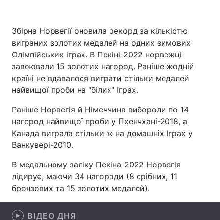
Збірна Норвегії оновила рекорд за кількістю
виграних золотих медалей на одних зимових
Головна
Війна
Олімпійських іграх. В Пекіні-2022 норвежці
Україна
Політика
завоювали 15 золотих нагород. Раніше жодній
країні не вдавалося виграти стільки медалей
Економіка
Світ
найвищої проби на "білих" Іграх.
Спорт
Наука
Раніше Норвегія й Німеччина вибороли по 14
нагород найвищої проби у Пхенчхані-2018, а
Техно і зв'язок
Лайт
Канада виграла стільки ж на домашніх Іграх у
Ванкувері-2010.
Зброя
Інциденти
В медальному заліку Пекіна-2022 Норвегія
Здоров'я
Туризм
лідирує, маючи 34 нагороди (8 срібних, 11
бронзових та 15 золотих медалей).
Цікавинки
Погода
Екологія
ВІДЕО ДНЯ
Регіони