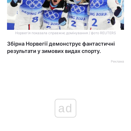
Норвегія показала справжнє домінування / фото REUTERS
Збірна Норвегії демонструє фантастичні
результати у зимових видах спорту.
Реклама
ad