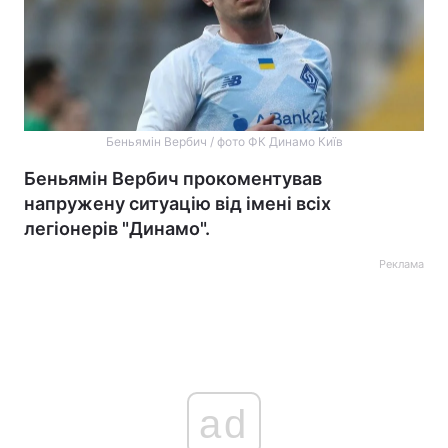
Беньямін Вербич / фото ФК Динамо Київ
Беньямін Вербич прокоментував
напружену ситуацію від імені всіх
легіонерів "Динамо".
Реклама
ad