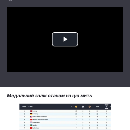
Лонгріди
Відео з Youtube
Статті
Інтерв'ю
Думки
Play
Архів
Вакансії
Video
Контакти
Послуги
Медальний залік станом на цю мить