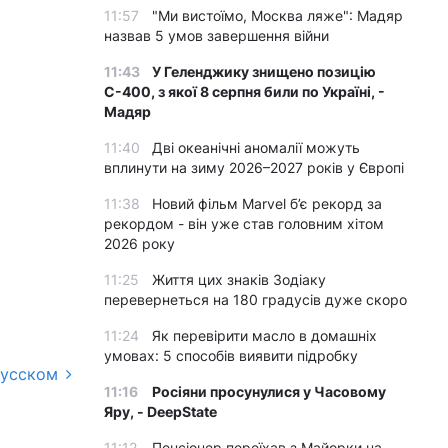
11:57
"Ми вистоїмо, Москва ляже": Мадяр
назвав 5 умов завершення війни
11:43
У Геленджику знищено позицію
С-400, з якої 8 серпня били по Україні, -
Мадяр
11:40
Дві океанічні аномалії можуть
вплинути на зиму 2026–2027 років у Європі
11:38
Новий фільм Marvel б’є рекорд за
рекордом - він уже став головним хітом
2026 року
11:25
Життя цих знаків Зодіаку
перевернеться на 180 градусів дуже скоро
11:24
Як перевірити масло в домашніх
умовах: 5 способів виявити підробку
русском
11:16
Росіяни просунулися у Часовому
Яру, - DeepState
11:12
Пенсіонер переїхав з Майорки на