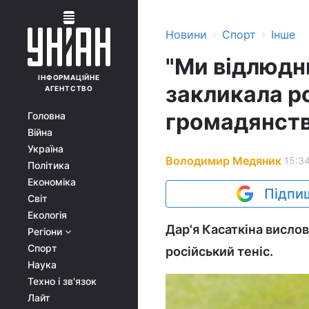
›
›
Новини
Спорт
Інше
"Ми відлюдн
ІНФОРМАЦІЙНЕ
закликала р
АГЕНТСТВО
громадянст
Головна
Війна
Україна
Володимир Медяник
15:34
Політика
Економіка
Підпиш
Світ
Екологія
Дар'я Касаткіна вислов
Регіони
Спорт
російський теніс.
Наука
Техно і зв'язок
Лайт