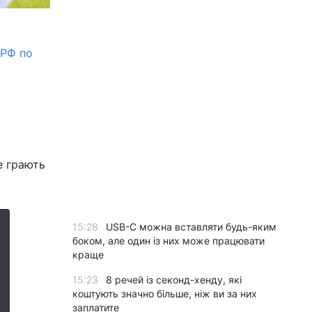
 РФ по
.
е грають
15:28
USB-C можна вставляти будь-яким
боком, але один із них може працювати
краще
15:23
8 речей із секонд-хенду, які
коштують значно більше, ніж ви за них
заплатите