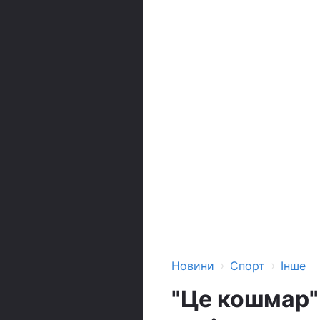
›
›
Новини
Спорт
Інше
"Це кошмар"