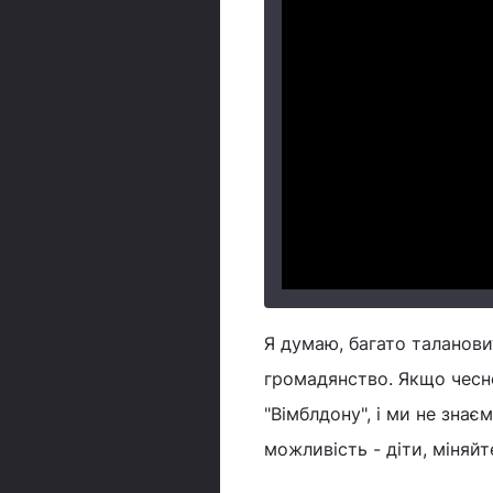
Я думаю, багато талановит
громадянство. Якщо чесно
"Вімблдону", і ми не знає
можливість - діти, міняйт