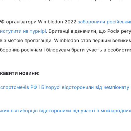
 РФ організатори Wimbledon-2022
заборонили російськи
иступити на турнірі
. Британці відзначили, що Росія рег
в з метою пропаганди. Wimbledon став першим велики
заборонив росіянам і білорусам брати участь в особисти
кавити новини:
: спортсменів РФ і Білорусі відсторонили від чемпіонату 
ьких п'ятиборців відсторонили від участі в міжнародни