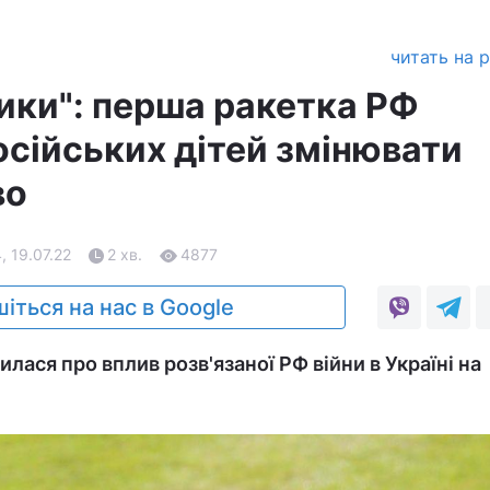
читать на 
ики": перша ракетка РФ
осійських дітей змінювати
во
, 19.07.22
2 хв.
4877
іться на нас в Google
илася про вплив розв'язаної РФ війни в Україні на