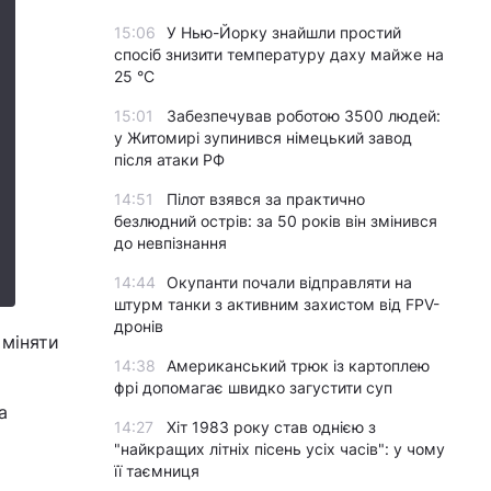
15:06
У Нью-Йорку знайшли простий
спосіб знизити температуру даху майже на
25 °C
15:01
Забезпечував роботою 3500 людей:
у Житомирі зупинився німецький завод
після атаки РФ
14:51
Пілот взявся за практично
безлюдний острів: за 50 років він змінився
до невпізнання
14:44
Окупанти почали відправляти на
штурм танки з активним захистом від FPV-
дронів
 міняти
14:38
Американський трюк із картоплею
фрі допомагає швидко загустити суп
а
14:27
Хіт 1983 року став однією з
"найкращих літніх пісень усіх часів": у чому
її таємниця