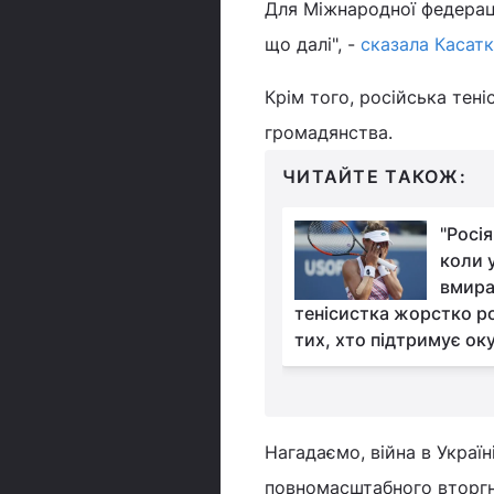
Для Міжнародної федерації
що далі", -
сказала Касатк
Крім того, російська тені
громадянства.
ЧИТАЙТЕ ТАКОЖ:
"Це просто
"Росі
знущання":
коли 
Стаховський
вмира
з жорсткою критикою на
тенісистка жорстко р
ка
тих, хто підтримує ок
Нагадаємо, війна в Украї
повномасштабного вторгне