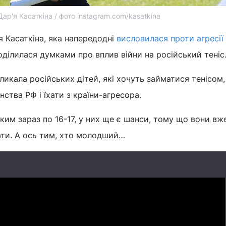
Дар'я Касаткіна / фото instagram.com/kasatkina
я Касаткіна, яка напередодні
висловилася проти агресії
поділилася думками про вплив війни на російський теніс
ликала російських дітей, які хочуть займатися тенісом,
ства РФ і їхати з країни-агресора.
яким зараз по 16-17, у них ще є шанси, тому що вони вж
хати. А ось тим, хто молодший…