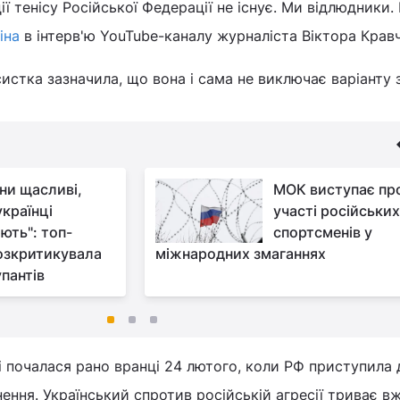
 тенісу Російської Федерації не існує. Ми відлюдники.
іна
в інтерв'ю YouTube-каналу журналіста Віктора Крав
систка зазначила, що вона і сама не виключає варіанту 
яни щасливі,
МОК виступає пр
українці
участі російськи
ють": топ-
спортсменів у
озкритикувала
міжнародних змаганнях
упантів
ні почалася рано вранці 24 лютого, коли РФ приступила 
ння. Український спротив російській агресії триває в