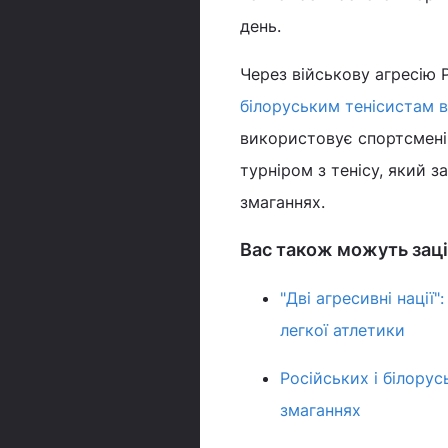
день.
Через військову агресію
білоруським тенісистам в
використовує спортсмені
турніром з тенісу, який 
змаганнях.
Вас також можуть заці
"Дві агресивні нації"
легкої атлетики
Російських і білорус
змаганнях