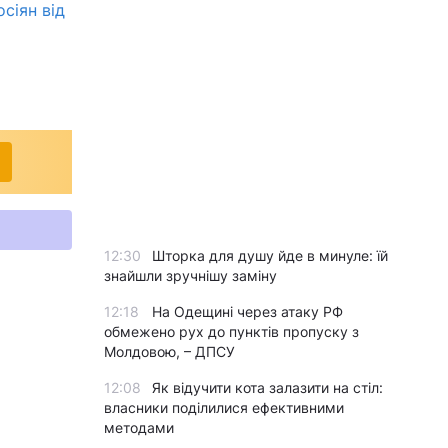
осіян від
12:30
Шторка для душу йде в минуле: їй
знайшли зручнішу заміну
12:18
На Одещині через атаку РФ
обмежено рух до пунктів пропуску з
Молдовою, – ДПСУ
12:08
Як відучити кота залазити на стіл:
власники поділилися ефективними
методами