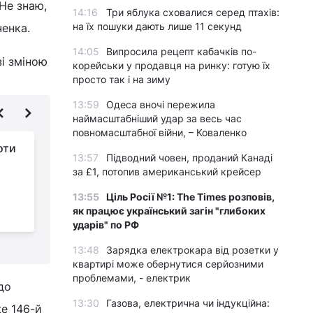
 Не знаю,
14:16
Три яблука сховалися серед птахів:
на їх пошуки дають лише 11 секунд
ченка.
14:05
Випросила рецепт кабачків по-
зі зміною
корейськи у продавця на ринку: готую їх
просто так і на зиму
13:59
Одеса вночі пережила
наймасштабніший удар за весь час
повномасштабної війни, – Коваленко
оти
"Це просто
13:57
Підводний човен, проданий Канаді
х
знущання":
за £1, потопив американський крейсер
Стаховський
13:55
Ціль Росії №1: The Times розповів,
виступив з жорсткою критикою на
т
як працює український загін "глибоких
адресу Усика
т
ударів" по РФ
13:48
Зарядка електрокара від розетки у
квартирі може обернутися серйозними
проблемами, - електрик
до
13:30
Газова, електрична чи індукційна:
же 146-й