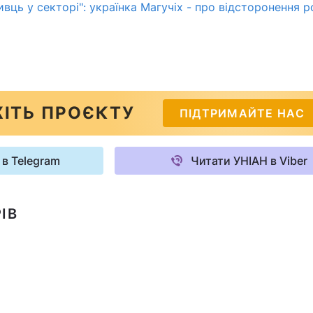
ивць у секторі": українка Магучіх - про відсторонення р
ІТЬ ПРОЄКТУ
ПІДТРИМАЙТЕ НАС
 в Telegram
Читати УНІАН в Viber
ІВ