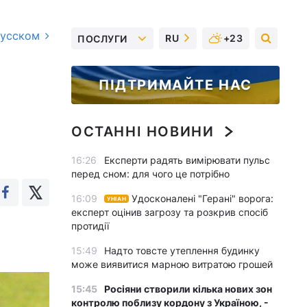
русском
RU
+23
ПОСЛУГИ
ПІДТРИМАЙТЕ НАС
ОСТАННІ НОВИНИ
16:26
Експерти радять вимірювати пульс
перед сном: для чого це потрібно
16:09
Удосконалені "Герані" ворога:
УНІАН
експерт оцінив загрозу та розкрив спосіб
протидії
15:49
Надто товсте утеплення будинку
може виявитися марною витратою грошей
15:45
Росіяни створили кілька нових зон
контролю поблизу кордону з Україною, -