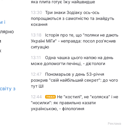
яка плита готує їжу найшвидше
13:30
Три знаки Зодіаку ось-ось
попрощаються з самотністю та знайдуть
м і
кохання
улярно
13:18
Історія про те, що "поляки не дають
м
Україні МіГи" - неправда: посол роз’яснив
ситуацію
х
13:11
Одна чашка цього напою на день
може допомогти печінці, - дієтологи
12:47
Пономарьов у день 53-річчя
розкрив "свій найбільший секрет": до чого
тут ШІ
світу з
12:44
Не "костилі", не "коляска" і не
УНІАН
"носилки": як правильно казати
українською, - філологиня
х
Реклама