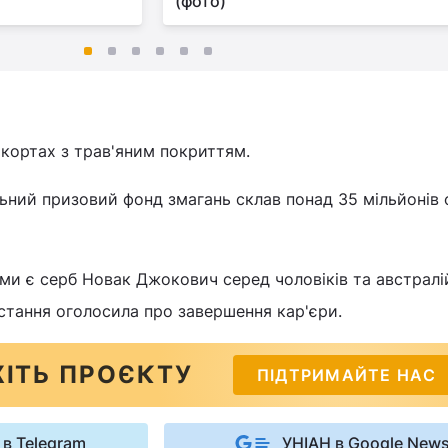
(фото)
 кортах з трав'яним покриттям.
ьний призовий фонд змагань склав понад 35 мільйонів 
и є серб Новак Джокович серед чоловіків та австралі
Остання оголосила про завершення кар'єри.
ІТЬ ПРОЄКТУ
ПІДТРИМАЙТЕ НАС
 в Telegram
УНІАН в Google New