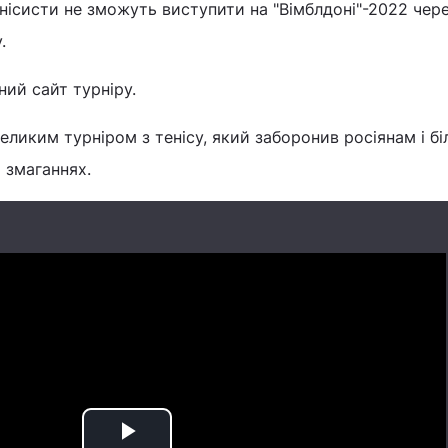
тенісисти не зможуть виступити на "Вімблдоні"-2022 чер
.
ний сайт турніру.
еликим турніром з тенісу, який заборонив росіянам і б
 змаганнях.