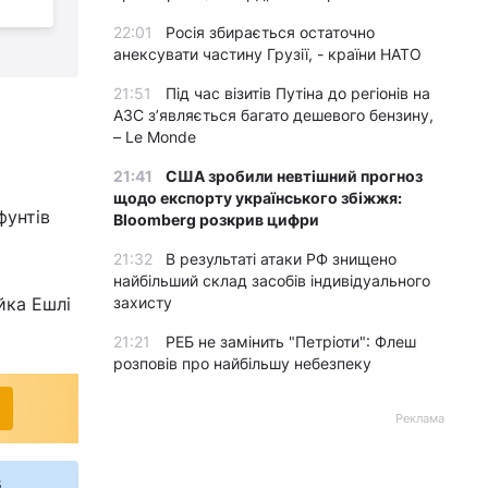
постраждалих від війни українців
22:01
Росія збирається остаточно
анексувати частину Грузії, - країни НАТО
21:51
Під час візитів Путіна до регіонів на
АЗС з’являється багато дешевого бензину,
– Le Monde
21:41
США зробили невтішний прогноз
щодо експорту українського збіжжя:
фунтів
Bloomberg розкрив цифри
21:32
В результаті атаки РФ знищено
найбільший склад засобів індивідуального
йка Ешлі
захисту
21:21
РЕБ не замінить "Петріоти": Флеш
розповів про найбільшу небезпеку
Реклама
s