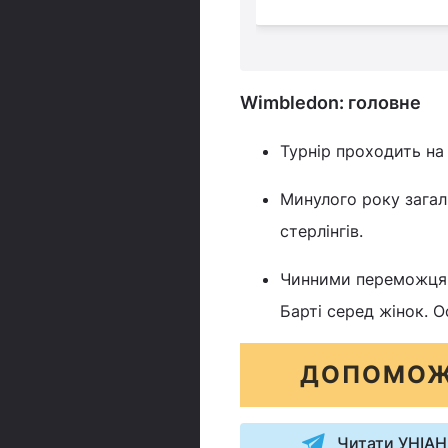
Wimbledon: головне
Турнір проходить на
Минулого року загал
стерлінгів.
Чинними переможцям
Барті серед жінок. 
ДОПОМОЖ
Читати УНІАН