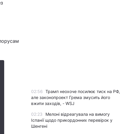
ез
ілорусам
02:56
Трамп неохоче посилює тиск на РФ,
але законопроект Грема змусить його
вжити заходів, - WSJ
02:23
Мелоні відреагувала на вимогу
Іспанії щодо прикордонних перевірок у
Шенгені