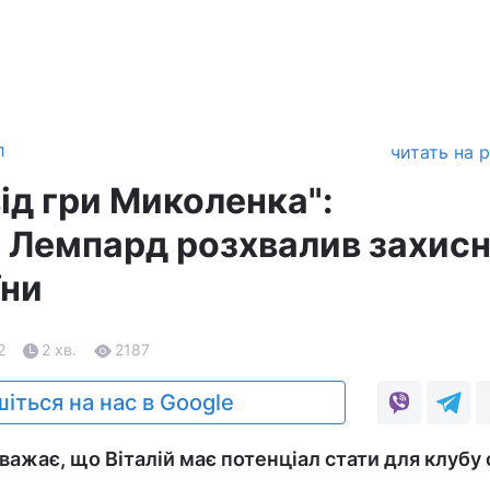
л
читать на 
 від гри Миколенка":
 Лемпард розхвалив захис
їни
2
2 хв.
2187
іться на нас в Google
важає, що Віталій має потенціал стати для клубу 