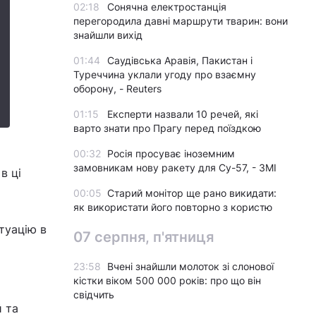
02:18
Сонячна електростанція
перегородила давні маршрути тварин: вони
знайшли вихід
01:44
Саудівська Аравія, Пакистан і
Туреччина уклали угоду про взаємну
оборону, - Reuters
01:15
Експерти назвали 10 речей, які
варто знати про Прагу перед поїздкою
о
00:32
Росія просуває іноземним
замовникам нову ракету для Су-57, - ЗМІ
в ці
00:05
Старий монітор ще рано викидати:
як використати його повторно з користю
туацію в
07 серпня, п'ятниця
23:58
Вчені знайшли молоток зі слонової
кістки віком 500 000 років: про що він
свідчить
й та