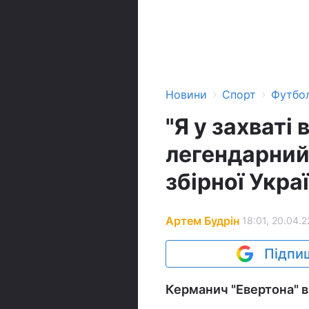
›
›
Новини
Спорт
Футбо
"Я у захваті
легендарний
збірної Укра
Артем Будрін
18:01, 20.04.2
Підпиш
Керманич "Евертона" в