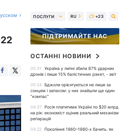
русском
RU
+23
ПОСЛУГИ
ПІДТРИМАЙТЕ НАС
022
ОСТАННІ НОВИНИ
05:31
Україна у липні збила 87% ударних
дронів і лише 15% балістичних ракет, - звіт
05:24
Бджоли орієнтуються не лише за
сонцем і запахом: у них знайшли ще один
"компас"
04:37
Росія платитиме Україні по $20 млрд
на рік: економіст оцінив реальний механізм
репарацій
04:22
Покоління 1960–1980-х бачить, як