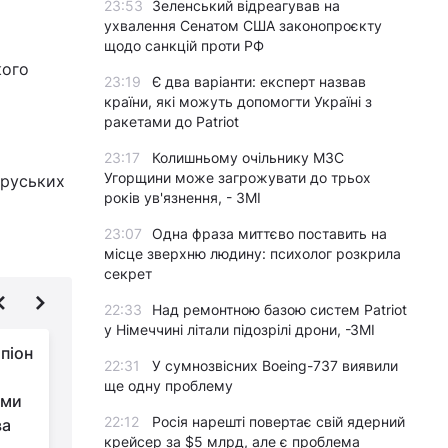
23:53
Зеленський відреагував на
ухвалення Сенатом США законопроєкту
щодо санкцій проти РФ
кого
23:19
Є два варіанти: експерт назвав
країни, які можуть допомогти Україні з
ракетами до Patriot
23:17
Колишньому очільнику МЗС
Угорщини може загрожувати до трьох
оруських
років ув'язнення, - ЗМІ
23:07
Одна фраза миттєво поставить на
місце зверхню людину: психолог розкрила
секрет
22:33
Над ремонтною базою систем Patriot
у Німеччині літали підозрілі дрони, -ЗМІ
піон
США - Україна:
22:31
У сумнозвісних Boeing-737 виявили
організатори
ще одну проблему
ами
тенісного матчу
22:12
Росія нарешті повертає свій ядерний
ва
зібрали 1 млн доларів для
з
крейсер за $5 млрд, але є проблема