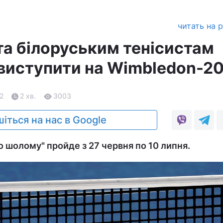
читать на 
та білоруським тенісистам
виступити на Wimbledon-2
22
2 хв.
3003
іться на нас в Google
го шолому" пройде з 27 червня по 10 липня.