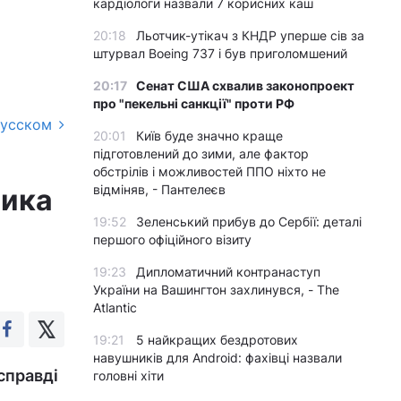
кардіологи назвали 7 корисних каш
20:18
Льотчик-утікач з КНДР уперше сів за
штурвал Boeing 737 і був приголомшений
20:17
Сенат США схвалив законопроект
про "пекельні санкції" проти РФ
русском
20:01
Київ буде значно краще
підготовлений до зими, але фактор
обстрілів і можливостей ППО ніхто не
відміняв, - Пантелеєв
ника
19:52
Зеленський прибув до Сербії: деталі
першого офіційного візиту
19:23
Дипломатичний контранаступ
України на Вашингтон захлинувся, - The
Atlantic
19:21
5 найкращих бездротових
навушників для Android: фахівці назвали
справді
головні хіти