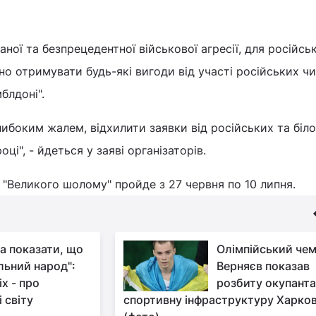
ної та безпрецедентної військової агресії, для російсь
о отримувати будь-які вигоди від участі російських чи
блдоні".
либоким жалем, відхилити заявки від російських та біл
оці", - йдеться у заяві організаторів.
ї "Великого шолому" пройде з 27 червня по 10 липня.
ла показати, що
Олімпійський чем
льний народ":
Верняєв показав
х - про
розбиту окупант
 світу
спортивну інфраструктуру Харко