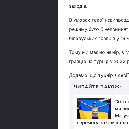
заходів.
В умовах такої невиправда
режиму було б неприйнятн
білоруських гравців у "Вім
Тому ми маємо намір, з г
гравців на турнір у 2022 р
Додамо, що турнір з сері
ЧИТАЙТЕ ТАКОЖ:
"Ви знаєте, де
"Хоті
Бубка?": олімпійський
ми си
чемпіон Беленюк
Магучі
ував президента НОК
перемогу на чемпіонаті