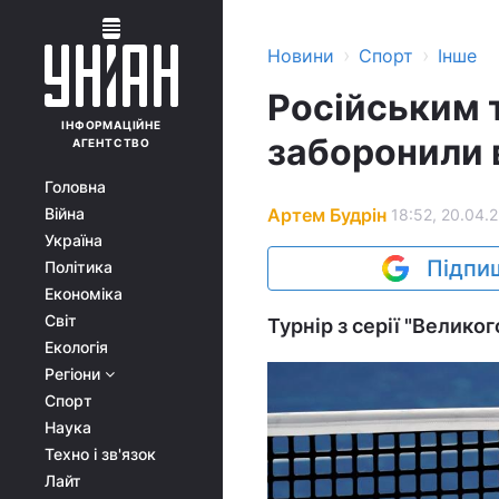
›
›
Новини
Спорт
Інше
Російським 
ІНФОРМАЦІЙНЕ
заборонили 
АГЕНТСТВО
Головна
Артем Будрін
Війна
18:52, 20.04.
Україна
Підпиш
Політика
Економіка
Світ
Турнір з серії "Велико
Екологія
Регіони
Спорт
Наука
Техно і зв'язок
Лайт