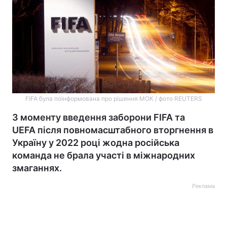
FIFA була поінформована про рішення МОК / фото REUTERS
З моменту введення заборони FIFA та
UEFA після повномасштабного вторгнення в
Україну у 2022 році жодна російська
команда не брала участі в міжнародних
змаганнях.
Реклама