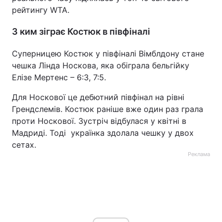
рейтингу WTA.
Тема оформлення
З ким зіграє Костюк в півфіналі
Суперницею Костюк у півфіналі Вімблдону стане
чешка Лінда Носкова, яка обіграла бельгійку
Елізе Мертенс – 6:3, 7:5.
Для Носкової це дебютний півфінал на рівні
Грендслемів. Костюк раніше вже один раз грала
проти Носкової. Зустріч відбулася у квітні в
Мадриді. Тоді українка здолала чешку у двох
сетах.
Реклама