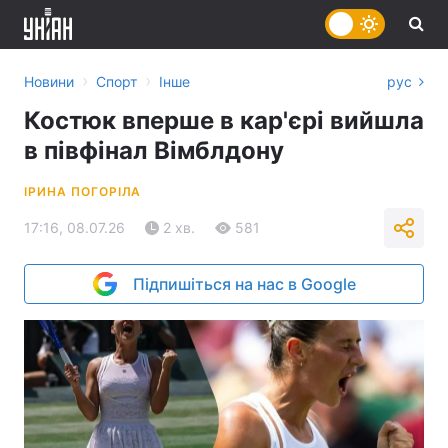
›
›
Новини
Спорт
Інше
рус
Костюк вперше в кар'єрі вийшла
в півфінал Вімблдону
ІРИНА ПОГОРІЛА
17:16, 08.07.26
2 хв.
581
Підпишіться на нас в Google