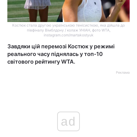
Костюк стала другою українською тенісисткою, яка дійшла до
півфіналу Вімблдону / колаж УНІАН, фото WTA,
instagram.com/martakostyuk
Завдяки цій перемозі Костюк у режимі
реального часу піднялась у топ-10
світового рейтингу WTA.
Реклама
ad