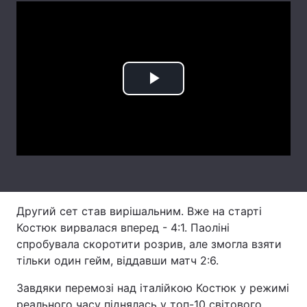
Лонгріди
Відео з Youtube
Статті
Play
Інтерв'ю
Думки
Video
Архів
Вакансії
Контакти
Послуги
Другий сет став вирішальним. Вже на старті
Костюк вирвалася вперед - 4:1. Паоліні
спробувала скоротити розрив, але змогла взяти
тільки один гейм, віддавши матч 2:6.
Завдяки перемозі над італійкою Костюк у режимі
реального часу піднялась у топ-10 світового