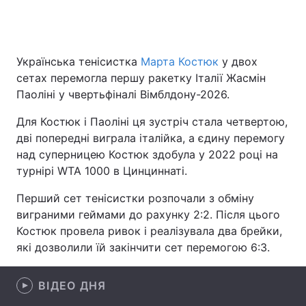
Головна
Війна
Українська тенісистка
Марта Костюк
у двох
сетах перемогла першу ракетку Італії Жасмін
Україна
Політика
Паоліні у чвертьфіналі Вімблдону-2026.
Економіка
Світ
Для Костюк і Паоліні ця зустріч стала четвертою,
дві попередні виграла італійка, а єдину перемогу
Спорт
Наука
над суперницею Костюк здобула у 2022 році на
турнірі WTA 1000 в Цинциннаті.
Техно і зв'язок
Лайт
Перший сет тенісистки розпочали з обміну
Зброя
Інциденти
виграними геймами до рахунку 2:2. Після цього
Костюк провела ривок і реалізувала два брейки,
Здоров'я
Туризм
які дозволили їй закінчити сет перемогою 6:3.
Цікавинки
Погода
ВІДЕО ДНЯ
Екологія
Регіони