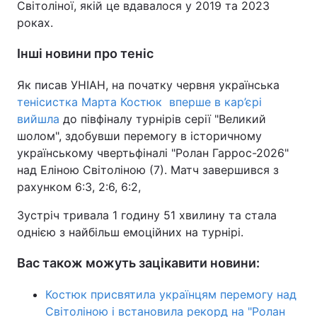
Світоліної, якій це вдавалося у 2019 та 2023
роках.
Інші новини про теніс
Як писав УНІАН, на початку червня українська
тенісистка Марта Костюк вперше в кар’єрі
вийшла
до півфіналу турнірів серії "Великий
шолом", здобувши перемогу в історичному
українському чвертьфіналі "Ролан Гаррос-2026"
над Еліною Світоліною (7). Матч завершився з
рахунком 6:3, 2:6, 6:2,
Зустріч тривала 1 годину 51 хвилину та стала
однією з найбільш емоційних на турнірі.
Вас також можуть зацікавити новини:
Костюк присвятила українцям перемогу над
Світоліною і встановила рекорд на "Ролан