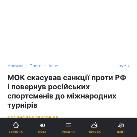
›
›
Новини
Спорт
Інше
рус
МОК скасував санкції проти РФ
і повернув російських
спортсменів до міжнародних
турнірів
ВЛАДИСЛАВ ГРИГОР'ЄВ
RU
18:23, 07.07.26
2 хв.
1660
МОВА
ГОЛОВНА
РОЗДІЛИ
ПОГОДА
ЛАЙТ