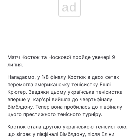
ad
Матч Костюк та Носкової пройде увечері 9
липня.
Нагадаємо, у 1/8 фіналу Костюк в двох сетах
перемогла американську тенісистку Ешлі
Крюгер. Завдяки цьому українська тенісистка
вперше у кар'єрі вийшла до чвертьфіналу
Вімблдону. Тепер вона пробилась до півфіналу
цього престижного тенісного турніру.
Костюк стала другою українською тенісисткою,
що зіграє у півфіналі Вімблдону, після Еліни